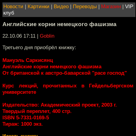
Новости
|
Картинки
|
Видео
|
Переводы
|
Магазин
|
VIP
клуб
Английские корни немецкого фашизма
22.10.06 17:11
|
Goblin
Третьего дня приобрёл книжку:
Мануэль Саркисянц
Английские корни немецкого фашизма
От британской к австро-баварской "расе господ"
Курс лекций, прочитанных в Гейдельбергском
университете
Издательство: Академический проект, 2003 г.
Твердый переплет, 400 стр.
ISBN 5-7331-0169-5
Тираж: 1000 экз.