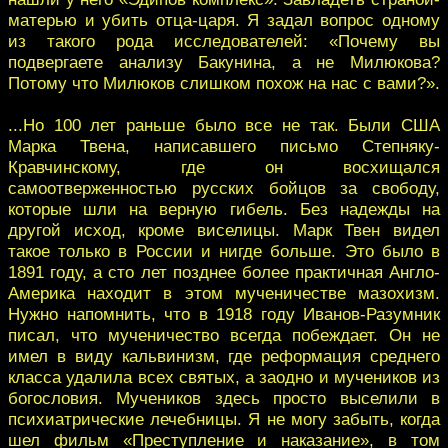
матерью и убить отца-царя. Я задал вопрос одному
из такого рода исследователей: «Почему вы
подвергаете анализу Бакунина, а не Милюкова?
Потому что Милюков слишком похож на нас с вами?».
...Но 100 лет раньше было все не так. Были США
Марка Твена, написавшего письмо Степняку-
Кравчинскому, где он восхищался
самоотверженностью русских бойцов за свободу,
которые шли на верную гибель. Без надежды на
другой исход, кроме виселицы. Марк Твен видел
такое только в России и нигде больше. Это было в
1891 году, а сто лет позднее более практичная Англо-
Америка находит в этом мученичестве мазохизм.
Нужно напомнить, что в 1918 году Иванов-Разумник
писал, что мученичество всегда побеждает. Он не
имел в виду кальвинизм, где реформация среднего
класса удалила всех святых, а заодно и мучеников из
богословия. Мучеников здесь просто выселили в
психиатрические лечебницы. Я не могу забыть, когда
шел фильм «Преступление и наказание», в том