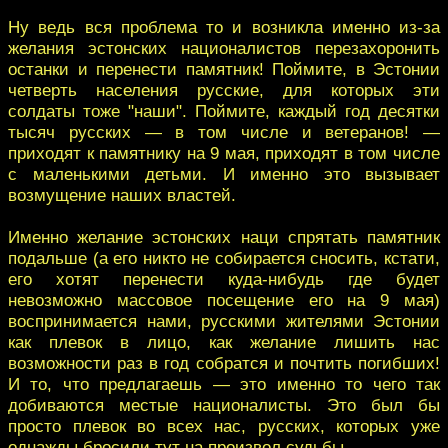
Ну ведь вся проблема то и возникла именно из-за
желания эстонских националистов перезахоронить
останки и перенести памятник! Поймите, в Эстонии
четверть населения русские, для которых эти
солдаты тоже "наши". Поймите, каждый год десятки
тысяч русских — в том числе и ветеранов! —
приходят к памятнику на 9 мая, приходят в том числе
с маленькими детьми. И именно это вызывает
возмущение наших властей.
Именно желание эстонских наци спрятать памятник
подальше (а его никто не собирается сносить, кстати,
его хотят перенести куда-нибудь где будет
невозможно массовое посещение его на 9 мая)
воспринимается нами, русскими жителями Эстонии
как плевок в лицо, как желание лишить нас
возможности раз в год собратся и почтить погибших!
И то, что предлагаешь — это именно то чего так
добиваются местые националисты. Это был бы
просто плевок во всех нас, русских, которых уже
однажды бросили тут на произвол судьбы.