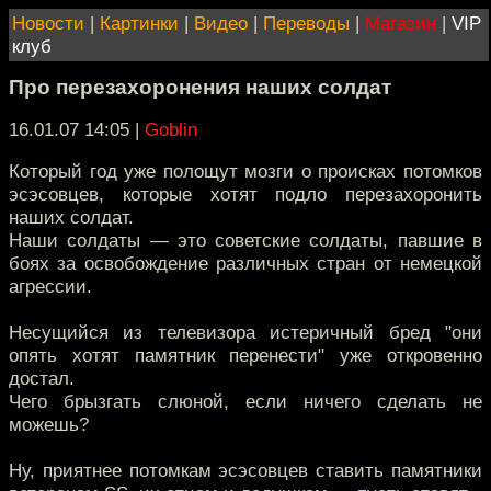
Новости
|
Картинки
|
Видео
|
Переводы
|
Магазин
|
VIP
клуб
Про перезахоронения наших солдат
16.01.07 14:05
|
Goblin
Который год уже полощут мозги о происках потомков
эсэсовцев, которые хотят подло перезахоронить
наших солдат.
Наши солдаты — это советские солдаты, павшие в
боях за освобождение различных стран от немецкой
агрессии.
Несущийся из телевизора истеричный бред "они
опять хотят памятник перенести" уже откровенно
достал.
Чего брызгать слюной, если ничего сделать не
можешь?
Ну, приятнее потомкам эсэсовцев ставить памятники