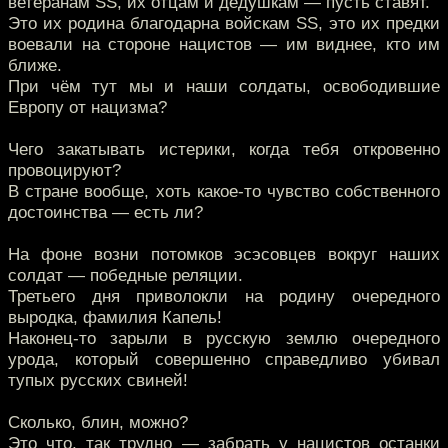
ветеранам SS, их отцам и дедушкам — пусть ставят.
Это их родина благодарна войскам SS, это их предки
воевали на стороне нацистов — им виднее, кто им
ближе.
При чём тут мы и наши солдаты, освободившие
Европу от нацизма?
Чего закатывать истерики, когда тебя откровенно
провоцируют?
В стране вообще, хоть какое-то чувство собственного
достоинства — есть ли?
На фоне возни потомков эсэсовцев вокруг наших
солдат — победные реляции.
Третьего дня приволокли на родину очередного
выродка, фамилия Капель!
Наконец-то зарыли в русскую землю очередного
урода, который совершенно справедливо убивал
тупых русских свиней!
Сколько, блин, можно?
Это что, так трудно — забрать у нацистов останки