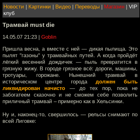
Новости
|
Картинки
|
Видео
|
Переводы
|
Магазин
|
VIP
клуб
Трамвай must die
14.05.07 21:23
|
Goblin
Пришла весна, а вместе с ней — дикая пылища. Это
пылят "газоны" у трамвайных путей. А когда пройдёт
лёгкий весенний дождичек — пыль превратится в
грязную жижу. В городе грязное всё: дороги, машины,
тротуары, горожане. Нынешний трамвай в
историческом центре города
должен быть
ликвидирован начисто
— до тех пор, пока не
забогатеем сказочно и не сможем себе позволить
приличный трамвай – примерно как в Хельсинки.
Ну и, наконец-то, свершилось — рельсы снимают по
всей Лиговке: