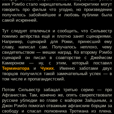
имя Рэмбо стало нарицательным. Кинокритики могут
говорить про фильм что угодно, но произведение
получилось забойнейшее и любовь публики была
самой искренней.
Тут следует отвлечься и сообщить, что Сильвестр
помимо актёрства ещё и плотно занят сценариями.
Например, сценарий для Рокки, принесший ему
славу, написал сам. Получалось неплохо, чему
свидетельством — мешки наград. Ко второму Рэмбо
сценарий он писал в соавторстве с Джеймсом
Камероном — ну, с этим, который поставил
Терминатора
и
Чужих
. Именно заботами двух
творцов получился такой замечательный успех — в
том числе и пропагандистский.
Потом Сильвестр забацал третью серию — про
Афганистан. Там, конечно же, опять свирепствовали
русские ублюдки во главе с майором Зайцыным, а
Джон Рэмбо помогал отважным афганским борцам за
свободу и спасал полковника Тротмана из плена.