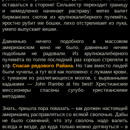
оставаться в стороне! Сильвестр переходит границу
и немедленно начинает расправу: метко валит
бирманских скотов из крупнокалиберного пулемёта,
яростно рубит им бошки, лихо отстреливает из лука,
умело выпускает кишки.
Давненько ничего подобного в массовом
американском кино не было, давненько ничем
подобным не радовали. Из крупнокалиберного
пулемёта по толпе последний раз хорошо стреляли в
х/ф
Спасая рядового Райана
. Но там вместо людей
были чучелы, а тут всё как положено: с лужами крови,
с туманом из разлетающихся мозгов, с вырванными
кадыками — John Rambo at his best! Христианские
миссионеры спасены сугубо христианскими
методами.
Знать, пришла пора показать – как должен настоящий
американец расправляться со всякой сволочью. Дабы
не было сомнений, что эту сволочь надо валить
всегда и везде, до куда только можно дотянуться – в