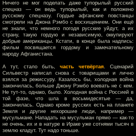
Ничего не мог поделать даже тупорылый русский
спецназ — он ведь тупорылый, как и положено
русскому спецназу. Гордые афганские повстанцы
смотрели на Джона Рэмбо с восхищением. Они ещё
не знали, что немного погодя русские уйдут, а их
страну, такую гордую и независимую, оккупируют
добрые американцы. Кстати, в конце была надпись:
фильм посвящается гордому и замечательному
народу Афганистана.
А тут, стало быть,
часть четвёртая
. Сценарий
Сильвестр написал снова с товарищами и лично
взялся за режиссуру. Казалось бы, холодная война
закончилась, больше Джону Рэмбо воевать не с кем.
Не тут-то, однако, было. Холодная война с Россией в
той фазе, что шла в восьмидесятые — да,
закончилась. Однако кроме русских есть на планете
Земля и другие нехорошие люди, например —
мусульмане. Нападать на мусульман прямо — как-то
не очень, их и в натуре в Ираке уже сотнями тысяч в
землю кладут. Тут надо тоньше.