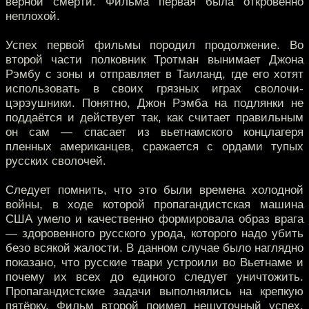
верной смерти. Фильма первая была откровенно
неплохой.
Успех первой фильмы породил продолжение. Во
второй части полковник Тротман вынимает Джона
Рэмбу с зоны и отправляет в Таиланд, где его хотят
использовать в своих грязных играх сволочи-
цэрэушники. Понятно, Джон Рэмба на подлянки не
поддаётся и действует так, как считает правильным
он сам — спасает из вьетнамского концлагеря
пленных американцев, сражается с ордами тупых
русских сволочей.
Следует помнить, что это были времена холодной
войны, в ходе которой пропагандистская машина
США умело и качественно формировала образ врага
— здоровенного русского урода, которого надо убить
безо всякой жалости. В данном случае было наглядно
показано, что русские твари устроили во Вьетнаме и
почему их всех до единого следует уничтожить.
Пропагандистские задачи выполнялись на крепкую
пятёрку. Фильм второй поимел нешуточный успех,