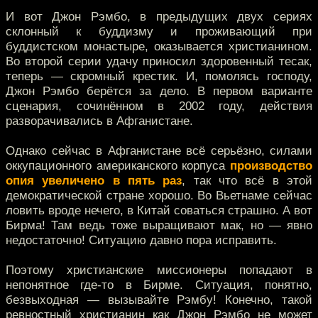
И вот Джон Рэмбо, в предыдущих двух сериях
склонный к буддизму и проживающий при
буддистском монастыре, оказывается христианином.
Во второй серии удачу приносил здоровенный тесак,
теперь — скромный крестик. И, помолясь господу,
Джон Рэмбо берётся за дело. В первом варианте
сценария, сочинённом в 2002 году, действия
разворачивались в Афганистане.
Однако сейчас в Афганистане всё серьёзно, силами
оккупационного американского корпуса
производство
опия увеличено в пять раз
, так что всё в этой
демократической стране хорошо. Во Вьетнаме сейчас
ловить вроде нечего, в Китай соваться страшно. А вот
Бирма! Там ведь тоже выращивают мак, но — явно
недостаточно! Ситуацию давно пора исправить.
Поэтому христианские миссионеры попадают в
непонятное где-то в Бирме. Ситуация, понятно,
безвыходная — вызывайте Рэмбу! Конечно, такой
ревностный христианин как Джон Рэмбо не может