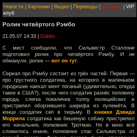
Новости
|
Картинки
|
Видео
|
Переводы
|
Магазин
|
VIP
клуб
Ролик четвёртого Рэмбо
21.05.07 14:33
|
Goblin
С мест сообщили, что Сильвестр Сталлоне
подготовил ролик про четвёртого Рэмбу. И не
обманули, ролик —
вот он тут
.
Сериал про Рэмбу состоит из трёх частей. Первая —
про грустного солдатика, на которого в маленьком
городишке наехал мент поганый (удивительно, откуда
такие в США?), после чего солдатик разнёс половину
города, слегка покалечив толпу полицейских и
пристрелил оборзевшего шерифа из пулемёта. В
конце солдатик сел в тюрьму. В
книжке Дэвида
Моррела
солдатика как бешеную собаку пристрелил
его начальник, полковник Тротман. Но в кино всё
сложилось иначе, полковник спас Сильвестра от