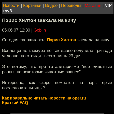
Новости
|
Картинки
|
Видео
|
Переводы
|
Магазин
|
VIP
клуб
Пэрис Хилтон заехала на кичу
05.06.07 12:30
|
Goblin
Сегодня свершилось:
Пэрис Хилтон
заехала на кичу!
Воплощение гламура не так давно получила три года
условно, но отсидит всего лишь 23 дня.
Это потому, что при тоталитаризме "все животные
равны, но некоторые животные равнее".
Интересно, как скоро помчатся на нары ярые
последовательницы?
Как правильно читать новости на oper.ru
Краткий FAQ