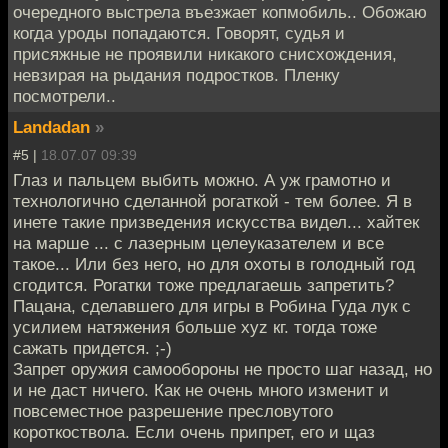
очередного выстрела въезжает копмобиль.. Обожаю
когда уроды попадаются. Говорят, судья и
присяжные не проявили никакого снисхождения,
невзирая на рыдания подростков. Пленку
посмотрели..
Landadan
»
#5 |
18.07.07 09:39
Глаз и пальцем выбить можно. А уж грамотно и
технологично сделанной рогаткой - тем более. Я в
инете такие призведения искусства видел... хайтек
на марше ... с лазерным целеуказателем и все
такое... Или без него, но для охоты в голодный год
сгодится. Рогатки тоже предлагаешь запретить?
Пацана, сделавшего для игры в Робина Гуда лук с
усилием натяжения больше xyz кг. тогда тоже
сажать придется. ;-)
Запрет оружия самообороны не просто шаг назад, но
и не даст ничего. Как не очень много изменит и
повсеместное разрешение пресловутого
короткоствола. Если очень припрет, его и щаз