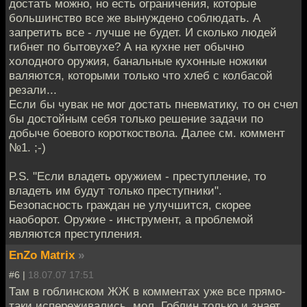
достать можно, но есть ограничения, которые
большинство все же вынуждено соблюдать. А
запретить все - лучше не будет. И сколько людей
гибнет по бытовухе? А на кухне нет обычно
холодного оружия, банальные кухонные ножики
валяются, которыми только что хлеб с колбасой
резали...
Если бы чувак не мог достать пневматику, то он счел
бы достойным себя только решение задачи по
добыче боевого короткоствола. Далее см. коммент
№1. ;-)
P.S. "Если владеть оружием - преступление, то
владеть им будут только преступники".
Безопасность граждан не улучшится, скорее
наоборот. Оружие - инструмент, а проблемой
являются преступления.
EnZo Matrix
»
#6 |
18.07.07 17:51
Там в гоблинском ЖЖ в комментах уже все прямо-
таки испереживались, мол, Гоблин только и знает,