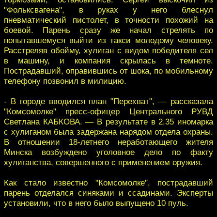
"Фольксвагена", в руках у него блеснул
пневматический пистолет, в точности похожий на
боевой. Парень сразу же начал стрелять по
попытавшемуся выйти из такси молодому человеку.
Расстреляв обойму, хулиган с видом победителя сел
в машину, и компания скрылась в темноте.
Пострадавший, оправившись от шока, по мобильному
телефону позвонил в милицию.
- В городе вводился план "Перехват", — рассказала
"Комсомолке" пресс-офицер Центрального РУВД
Светлана КАБКОВА. — В результате в 2.35 иномарка
с хулиганом была задержана нарядом отдела охраны.
В отношении 18-летнего неработающего жителя
Минска возбуждено уголовное дело по факту
хулиганства, совершенного с применением оружия.
Как стало известно "Комсомолке", пострадавший
парень отделался синяками и ссадинами. Эксперты
установили, что в него было выпущено 10 пуль.