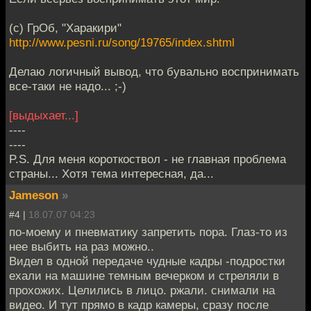
(с) ГрОб, "Харакири"
http://www.pesni.ru/song/19765/index.shtml
Делаю логичный вывод, что бувально воспринимать
все-таки не надо... ;-)
[выдыхает...]
----
----
P.S. Для меня короткоствол - не главная проблема
страны... Хотя тема интересная, да...
Jameson
»
#4 |
18.07.07 04:23
по-моему и пневматику запретить пора. Глаз-то из
нее выбить на раз можно..
Видел в одной передаче чудные кадры -подростки
ехали на машине темным вечерком и стреляли в
прохожих. Целились в лицо. ржали. снимали на
видео. И тут прямо в кадр камеры, сразу после