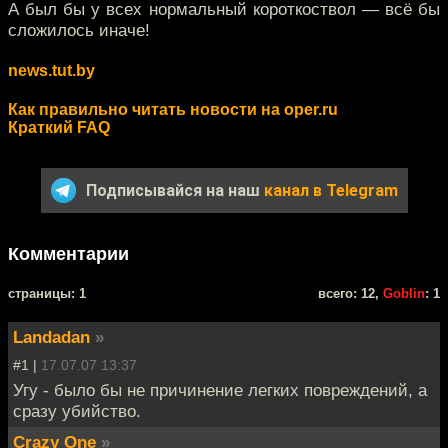
А был бы у всех нормальный короткоствол — всё бы
сложилось иначе!
news.tut.by
Как правильно читать новости на oper.ru
Краткий FAQ
Подписывайся на наш
канал в Telegram
Комментарии
cтраницы: 1
всего: 12,
Goblin
: 1
Landadan
»
#1 |
17.07.07 13:37
Угу - было бы не причинение легких повреждений, а
сразу убийство.
Crazy One
»