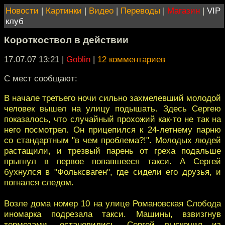
Новости
|
Картинки
|
Видео
|
Переводы
|
Магазин
|
VIP
клуб
Короткоствол в действии
17.07.07 13:21
|
Goblin
|
12 комментариев
С мест сообщают:
В начале третьего ночи сильно захмелевший молодой
человек вышел на улицу подышать. Здесь Сергею
показалось, что случайный прохожий как-то не так на
него посмотрел. Он прицепился к 24-летнему парню
со стандартным "в чем проблема?!". Молодых людей
растащили, и трезвый парень от греха подальше
прыгнул в первое попавшееся такси. А Сергей
бухнулся в "Фольксваген", где сидели его друзья, и
погнался следом.
Возле дома номер 10 на улице Романовская Слобода
иномарка подрезала такси. Машины, взвизгнув
тормозами, остановились. Сергей выскочил из