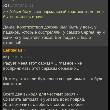
#2 |
17.07.07 14:51
>> А был бы у всех нормальный короткоствол - всё
бы сложилось иначе!
Да-да! Короткоствол должен был быть у всех, у
пацанов, которые обстреляли, у самого Сергея, ну и
конечно у водителя такси! Вот тогда бы было
отлично!!
Landadan
»
#3 |
17.07.07 16:30
Радует меня этот сарказм!.. главное - не
воспринимать этот сарказм серьезно...
Потому, что если буквально воспринимать, то будет
как-то так.
Всего два выходя для честных ребят -
Схватить автомат и убивать всех подряд,
Или покончить с собой, с собой, с собой -
Если всерьез воспринимать этот мир!