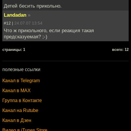
Детей бесить прикольно.
Landadan
»
#12 |
24.07.07 13:54
Что ж прикольного, если реакция такая
предсказуемая? ;-)
cтраницы: 1
всего: 12
полезные ссылки
Канал в Telegram
Канал в MAX
Группа в Контакте
Канал на Rutube
Канал в Дзен
Видео в iTunes Store