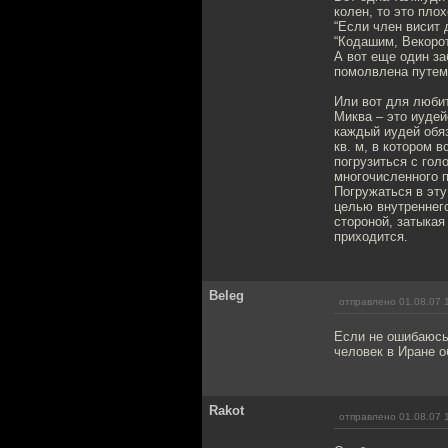
колен, то это пло
“Если член висит 
“Кодашим, Векорот”
А вот еще один за
помолвлена путем 
Или вот для любит
Миква – это иудей
каждый иудей обяз
кв. м, в котором 
погрузиться с гол
многочисленного 
Погружаться в эту
целью внутреннег
стороной, затыкая
приходится.
Beleg
отправлено 01.08.07 
Если не ошибаюсь
человек в Иране о
Rakot
отправлено 01.08.07 