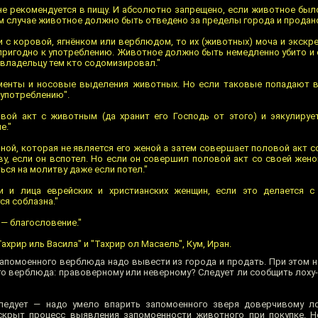
не рекомендуется в пищу. И абсолютно запрещено, если животное бы
м случае животное должно быть отведено за пределы города и продано
и с коровой, ягнёнком или верблюдом, то их (животных) моча и экскр
епригодно к употреблению. Животное должно быть немедленно убито и 
 владельцу тем кто содомизировал."
менты и носовые выделения животных. Но если таковые попадают в
 употреблению".
вой акт с животным (да хранит его Господь от этого) и эякулируе
е."
ой, которая не является его женой а затем совершает половой акт с
у, если он вспотел. Но если он совершил половой акт со своей жено
ься на молитву даже если потел."
и и лица еврейских и христианских женщин, если это делается с
ся соблазна."
 — благословение."
ахрир иль Васила" и "Тахрир ол Масаель", Кум, Иран.
запомоенного верблюда надо вывести из города и продать. При этом н
о верблюда: правоверному или неверному? Следует ли сообщить лоху-
ледует — надо умело впарить запомоенного зверя доверчивому ло
аскрыт процесс выявления запомоенности животного при покупке. 