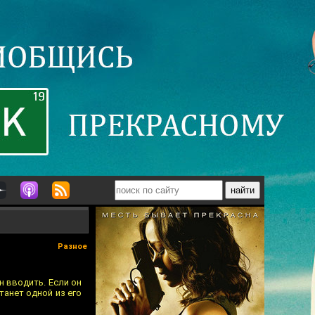
Разное
 вводить. Если он
танет одной из его