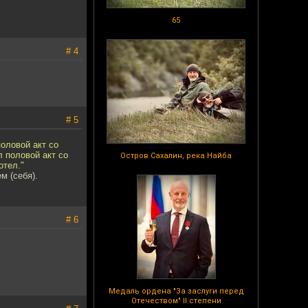
65
# 4
# 5
оловой акт со
л половой акт со
Остров Сахалин, река Найба
отел."
м (себя).
# 6
Медаль ордена "За заслуги перед
Отечеством" II степени