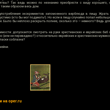
лятвы? Так ведь можно по незнанию приобрести с виду хорошего, 
 таким образом весь дом.
 употребления экскрементов запомоенного верблюда в пищу. Жрать
стимо (кто бы мог подумать!). Но если в пищу случайно попал небольш
е. Было бы неплохо раскрыть полнее, сколько это — немного? Ведь дл
мости: допускается смотреть на руки христианских и еврейских баб 
ано (или не переведено?) относительно еврейских и христианских мужико
опаски соблазна?
мейни.
 на oper.ru