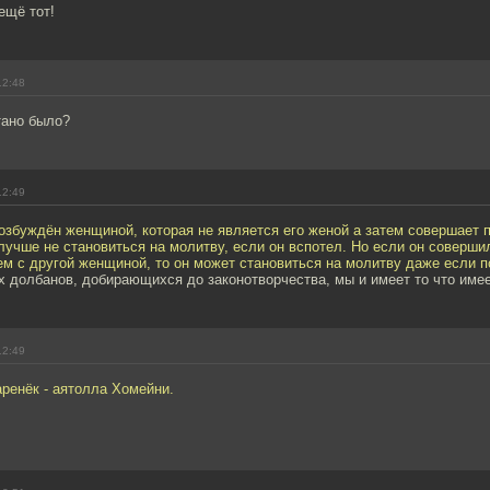
ещё тот!
12:48
тано было?
12:49
збуждён женщиной, которая не является его женой а затем совершает п
лучше не становиться на молитву, если он вспотел. Но если он соверши
ем с другой женщиной, то он может становиться на молитву даже если п
х долбанов, добирающихся до законотворчества, мы и имеет то что имее
12:49
ренёк - аятолла Хомейни.