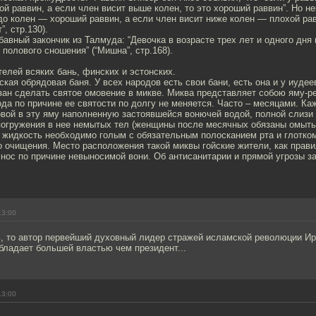
хой раввин, а если член висит выше колен, то это хороший раввин”. Но не
до колен — хороший раввин, а если член висит ниже колен — плохой рав
, стр.130).
бавный закончик из Талмуда: “Девочка в возрасте трех лет и одного дня
полового сношения” (“Мишна”, стр.168).
елей всяких бань, финских и эстонских.
ская обрядовая баня. У всех народов есть свои бани, есть она и у иудее
ан сделать святое омовение в микве. Миква представляет собою яму-р
вода по причине ее святости по долгу не меняется. Часто – месяцами. К
овой в эту яму наполненную застоявшейся вонючей водой, полной слизи 
погружения в нее немытых тел (женщины после месячных обязаны омытьс
 жидкость необходимо голым с обязательным полосканием рта и глотком
о очищения. Место расположения такой миквы гойские жители, как прав
 нос по причине невыносимой вони. Об антисанитарии и прямой угрозы за
13:00
, то автор первейший духовный лидер стражей исламской революции Ира
бладает большей властью чем президент...
13:00