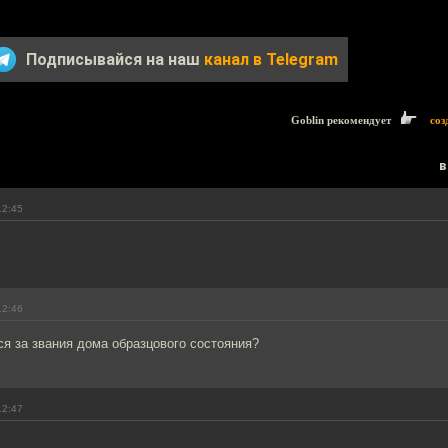
Подписывайся на наш
канал в Telegram
Goblin рекомендует
соз
в
12:45
12:46
я за звания дома образцового состояния?
12:47