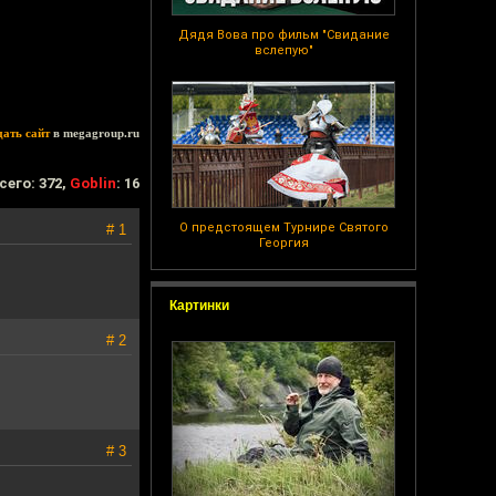
Дядя Вова про фильм "Свидание
вслепую"
дать сайт
в megagroup.ru
сего: 372,
Goblin
: 16
О предстоящем Турнире Святого
# 1
Георгия
Картинки
# 2
# 3