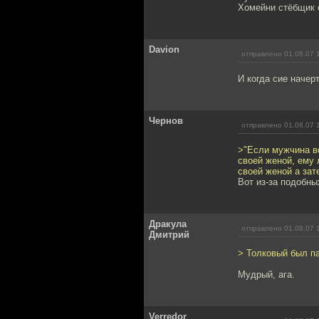
Хомейни стёбщик 
Davion
отправлено 01.08.07 
И когда сие начер
Чернов
отправлено 01.08.07 
>"Если мужчина во
своей женой, ему 
своей женой а зат
Вот из-за подобны
Дракула
отправлено 01.08.07 
Дмитрий
> Толковый был па
Мудрый, ага.
Verredor