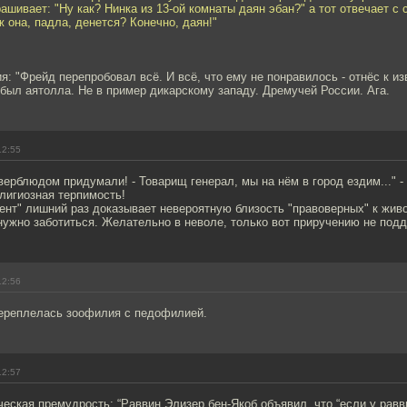
рашивает: "Ну как? Нинка из 13-ой комнаты даян эбан?" а тот отвечает 
 она, падла, денется? Конечно, даян!"
я: "Фрейд перепробовал всё. И всё, что ему не понравилось - отнёс к и
ыл аятолла. Не в пример дикарскому западу. Дремучей России. Ага.
12:55
верблюдом придумали! - Товарищ генерал, мы на нём в город ездим..." - 
лигиозная терпимость!
нт" лишний раз доказывает невероятную близость "правоверных" к живо
ужно заботиться. Желательно в неволе, только вот приручению не подд
12:56
переплелась зоофилия с педофилией.
12:57
еская премудрость: “Раввин Элизер бен-Якоб объявил, что “если у равв