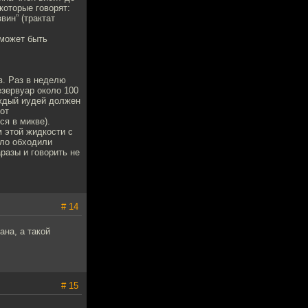
которые говорят:
вин” (трактат
 может быть
в. Раз в неделю
езервуар около 100
аждый иудей должен
от
я в микве).
 этой жидкости с
ило обходили
разы и говорить не
# 14
на, а такой
# 15