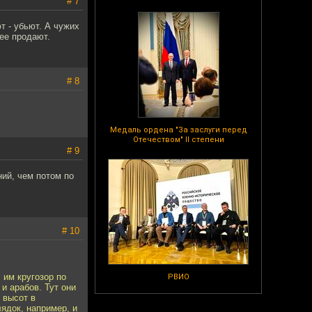
# 7
т - убьют. А чужих
ее продают.
# 8
Медаль ордена "За заслуги перед
Отечеством" II степени
# 9
ний, чем потом по
# 10
 им кругозор по
РВИО
 и арабов. Тут они
 высот в
ядок, например, и