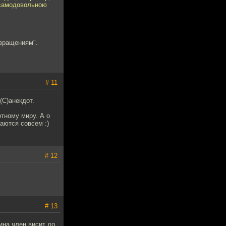
с самодовольною
звращениям".
# 11
(С)анекдот.
тному миру. А о
аются совсем :)
# 12
# 13
ина член висит до