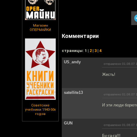
Магазин
ОПЕРМАЙКИ
Комментарии
cтраницы: 1 |
2
|
3
|
4
US_andy
отправлено 01.08.07 
Жесть!
satellite13
отправлено 01.08.07 
И эти люди борютс
Советские
учебники 1940-50х
годов
GUN
отправлено 01.08.07 
Бу-га-га!!!