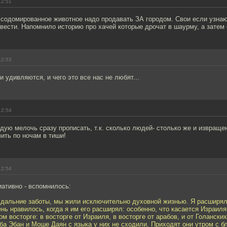
12:51
 содомированное животное надо продавать ЗА городом. Свои если узнаю
вести. Напомнило историю про хачей которые дрочат в шаурму, а затем 
12:53
и удивляются, и чего это все нас не любят...
12:54
ую мелочь сразу прописать, т.к. сколько людей- столько же и извраще
ить по ночам в тиши!
12:54
иативно - вспомнилось:
 дальние заботы, мы жили исключительно духовной жизнью. Я расширял
ень нравилось, когда я им его расширял: особенно, что касается Израиля
м восторге: в восторге от Израиля, в восторге от арабов, и от Голанских
ба Эбан и Моше Даян с языка у них не сходили. Приходят они утром с бл