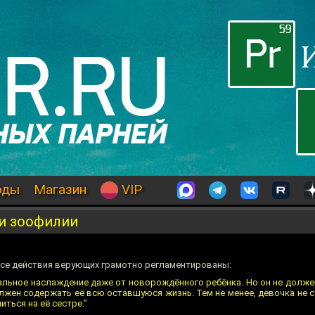
оды
Магазин
VIP
 и зоофилии
 все действия верующих грамотно регламентированы:
альное наслаждение даже от новорождённого ребёнка. Но он не должен
олжен содержать её всю оставшуюся жизнь. Тем не менее, девочка не с
иться на её сестре."