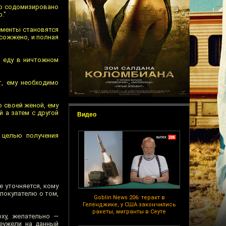
ло содомизировано
."
ементы становятся
сожжено, и полная
 еду в ничтожном
т, ему необходимо
о своей женой, ему
й а затем с другой
Видео
 целью получения
е уточняется, кому
покупателю о том,
Goblin News 206: теракт в
Геленджике, у США закончились
ракеты, мигранты в Сеуте
ху, желательно —
Неужели на данный