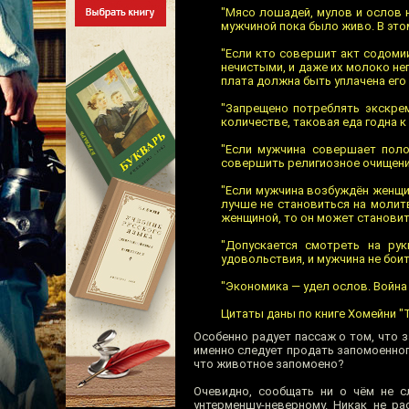
"Мясо лошадей, мулов и ослов 
мужчиной пока было живо. В это
"Если кто совершит акт содоми
нечистыми, и даже их молоко н
плата должна быть уплачена его
"Запрещено потреблять экскре
количестве, таковая еда годна к
"Если мужчина совершает поло
совершить религиозное очищени
"Если мужчина возбуждён женщин
лучше не становиться на молитв
женщиной, то он может становит
"Допускается смотреть на рук
удовольствия, и мужчина не боит
"Экономика — удел ослов. Война
Цитаты даны по книге Хомейни "Т
Особенно радует пассаж о том, что 
именно следует продать запомоенног
что животное запомоено?
Очевидно, сообщать ни о чём не с
унтерменшу-неверному. Никак не р