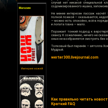
случай нет никакой специальной к
содомизированного ишака, запомоив
Магазин
Не менее интересен пассаж насчёт
полной ложкой — оказывается, недопу
— можно есть спокойно, всё в порядк
и лопата говна — мало.
Поражает тонкий подход к веротерпи
сеансу. К сожалению, ничего не сказ
оных не возбраняется смотреть без 
Толковый был паренёк — аятолла Хо
Мудрый.
werter300.livejournal.com
Империя ножей
Как правильно читать новости
Краткий FAQ