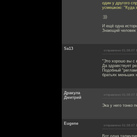
один у другого сп
усмешкою: "Куда ж
:)))
И ещё одна истори
Знающий человек б
Sa13
отправлено 01.08.07 
"Это хорошо вы с 
Да здравствует ре
Подобный "регламе
братьях меньших н
Дракула
отправлено 01.08.07 
Дмитрий
Эка у него тонко 
Eugene
отправлено 01.08.07 
Вот одна талмудич