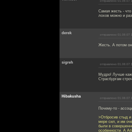
отправлено 01.08.07 
Самая жесть - что
лохов можно и раз
derek
отправлено 01.08.07 
Жесть. А потом он
sigreh
отправлено 01.08.07 
Мудро! Лучше кажд
Страсбургам строч
Hibakusha
отправлено 01.08.07 
Почему-то - ассоц
>Отбросив стыд и
мере сил, и им оч
были в совершенно
особенности. А Аб