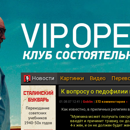
Картинки
Видео
Перев
Новости
К вопросу о педофилии
01.08.07 12:41 |
Goblin
|
372 комментария
»
Как известно, в приличных религиях
"Мужчина может получать сексу
введёт и причинит травму, он д
4-х жён, и он не должен будет жен