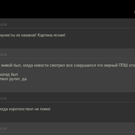
16:28
унисты из казаков! Картина ясная!
16:29
 живой был, когда новости смотрел все сокрушался что верный ППШ от
ишхед был
твол рулит, да
16:31
огда короткоствол не помог.
16:33