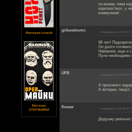
по-моему тема кор
короткоствол, у н
коммунизм!
griboedovmc
отправлено 14.08.07 
Империя ножей
88 лет! Подозрите
Он долго готовилс
Наверное, еще и с
Пули необходимо п
UFB
отправлено 14.08.07 
А прохожего задер
А ветеран, пишут,
Магазин
Кошак
отправлено 14.08.07 
ОПЕРМАЙКИ
Дедушку реально 