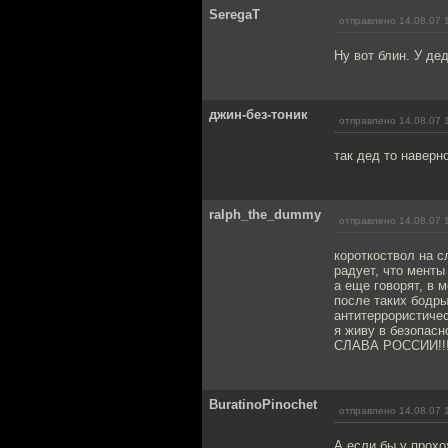
SeregaT
отправлено 14.08.07 
Ну вот блин. У де
джин-без-тоник
отправлено 14.08.07 
так дед то наверн
ralph_the_dummy
отправлено 14.08.07 
короткоствол на с
радует, что менты
а еще говорят, в 
после таких бодр
антитеррористичес
я живу в безопасно
СЛАВА РОССИИ!!
BuratinoPinochet
отправлено 14.08.07 
А если бы у прохо