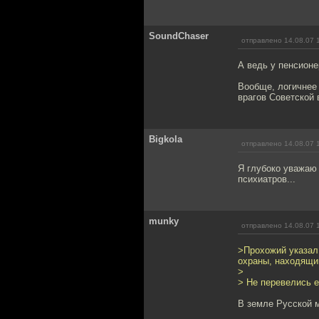
SoundChaser
отправлено 14.08.07 
А ведь у пенсионе
Вообще, логичнее
врагов Советской 
Bigkola
отправлено 14.08.07 
Я глубоко уважаю 
психиатров...
munky
отправлено 14.08.07 
>Прохожий указал
охраны, находящим
>
> Не перевелись е
В земле Русской м