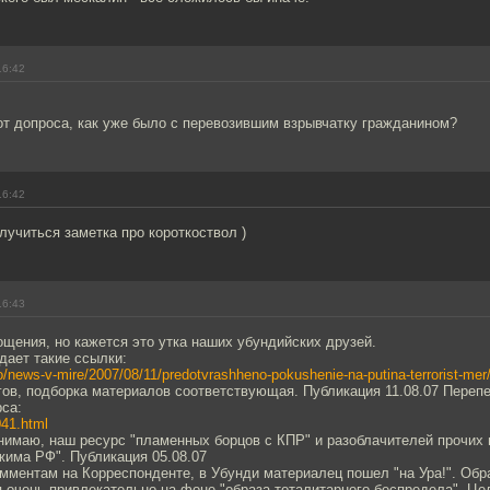
16:42
от допроса, как уже было с перевозившим взрывчатку гражданином?
16:42
олучиться заметка про короткоствол )
16:43
щения, но кажется это утка наших убундийских друзей.
дает такие ссылки:
fo/news-v-mire/2007/08/11/predotvrashheno-pokushenie-na-putina-terrorist-mer
гов, подборка материалов соответствующая. Публикация 11.08.07 Перепе
са:
041.html
понимаю, наш ресурс "пламенных борцов с КПР" и разоблачителей прочих
жима РФ". Публикация 05.08.07
омментам на Корреспонденте, в Убунди материалец пошел "на Ура!". Обр
 очень привлекательно на фоне "образа тоталитарного беспредела". Це