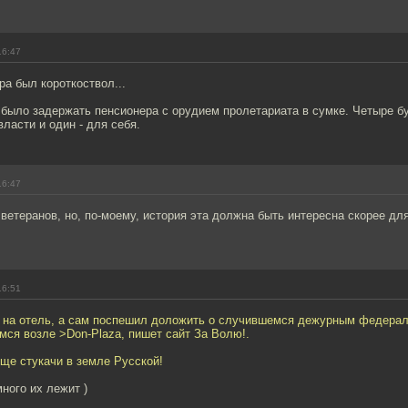
16:47
ра был короткоствол...
 было задержать пенсионера с орудием пролетариата в сумке. Четыре 
власти и один - для себя.
16:47
ветеранов, но, по-моему, история эта должна быть интересна скорее для
16:51
 на отель, а сам поспешил доложить о случившемся дежурным федера
ся возле >Don-Plaza, пишет сайт За Волю!.
ще стукачи в земле Русской!
ного их лежит )