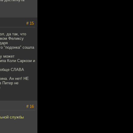
# 15
л, да так, что
ником Феликсу
одаря
го "подонка" сошла
ту может
типа Коли Саркози и
вообще СЛАВА
ина. Ан нет! НЕ
в Питер не
)
# 16
льной службы