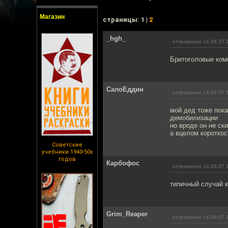
Магазин
cтраницы: 1 |
2
_hgh_
отправлено 14.08.07 
Бритоголовые комм
СалоЕддин
отправлено 14.08.07 
мой дед тоже пока
демобилизации
но вроде он не ск
а вцелом короткос
Советские
учебники 1940-50х
годов
Карбофос
отправлено 14.08.07 
типичный случай к
Grim_Reaper
отправлено 14.08.07 