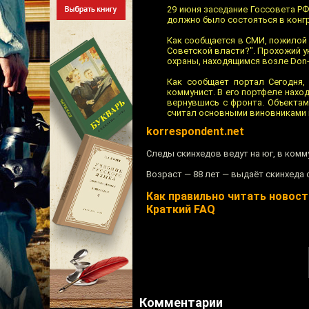
29 июня заседание Госсовета Р
должно было состояться в конгр
Как сообщается в СМИ, пожилой 
Советской власти?". Прохожий 
охраны, находящимся возле Don-P
Как сообщает портал Сегодня,
коммунист. В его портфеле нахо
вернувшись с фронта. Объектам
считал основными виновниками 
korrespondent.net
Следы скинхедов ведут на юг, в ком
Возраст — 88 лет — выдаёт скинхеда 
Как правильно читать новости
Краткий FAQ
Комментарии