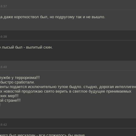
16:37
да даже короткоствол был, но подругому так и не вышло.
16:38
о лысый был - вылитый скин.
16:40
лужбе у терроризма!!!
 быстро сработали.
менты подается исключительно тупое быдло. стыдно, дорогая интеллиген
ых новостей продолжаю свято верить в светлое будущее принимаемых
ких мер!!!
й стране!!!
!
16:42
жего был мескалин - все сложилось бы иначе.