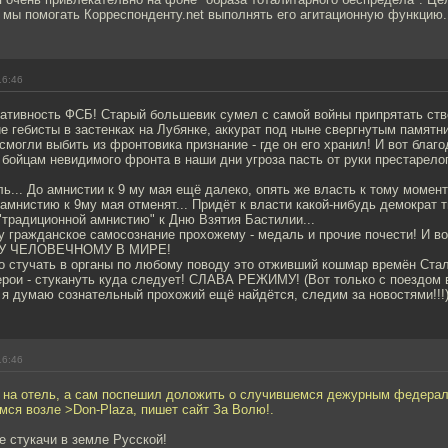
 мы помогать Корреспонденту.net выполнять его агитационную функцию.
16:46
тивность ФСБ! Старый большевик сумел с самой войны припрятать ство
е гебисты в застенках на Лубянке, аккурат под ныне свергнутым памят
смогли выбить из фронтовика признание - где он его хранил! И вот благ
ойцам невидимого фронта в наши дни угроза пасть от руки престарело
ь... До амнистии к 9 му мая ещё далеко, опять же власть к тому момен
 амнистию к 9му мая отменят... Придёт к власти какой-нибудь демократ 
традиционной амнистию" к Дню Взятия Бастилии...
у гражданское самосознание прохожему - медаль и прочие почести! И 
 ЧЕЛОВЕЧНОМУ В МИРЕ!
то стучать в органы по любому поводу это отживший кошмар времён Стал
ерои - стукануть куда следует! СЛАВА РЕЖИМУ! (Вот только с поездом 
я я думаю сознательный прохожий ещё найдётся, следим за новостями!!!
16:46
 на отель, а сам поспешил доложить о случившемся дежурным федера
ся возле >Don-Plaza, пишет сайт За Волю!.
 стукачи в земле Русской!