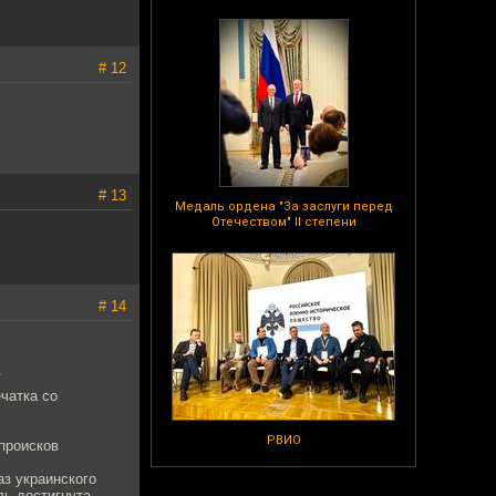
# 12
# 13
Медаль ордена "За заслуги перед
Отечеством" II степени
# 14
/
чатка со
РВИО
 происков
аз украинского
ль достигнута