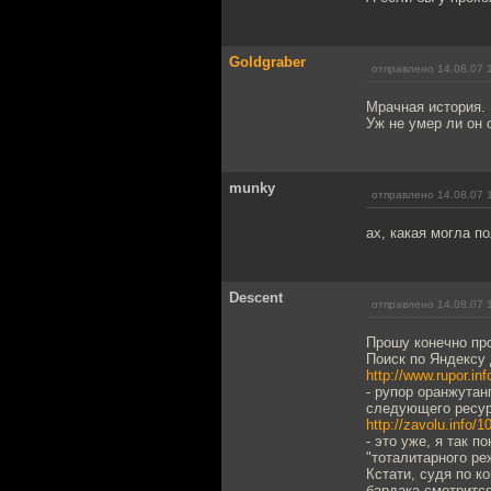
Goldgraber
отправлено 14.08.07 
Мрачная история.
Уж не умер ли он 
munky
отправлено 14.08.07 
ах, какая могла п
Descent
отправлено 14.08.07 
Прошу конечно про
Поиск по Яндексу 
http://www.rupor.in
- рупор оранжутан
следующего ресур
http://zavolu.info/1
- это уже, я так 
"тоталитарного ре
Кстати, судя по к
бардака смотрится