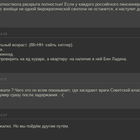
откоствола раскрыта полностью! Если у каждого российского пенсионер
ас вообще ни одной бюрократической сволочи не останется, и наступит 
16:35
льный возраст. (88=НН- хайль хитлер).
я..
кинхед.
роверить на яд кураре, а квартиру- на наличие в ней Бен Ладена.
16:37
жали ? Чего это он всем показывает, где заседают враги Советской власт
 умер сразу после задержания. :-(
16:37
жалко. Но мы пойдём другим путём.