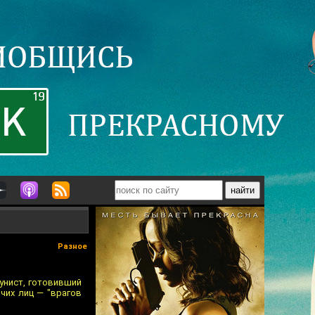
Разное
унист, готовивший
чих лиц — "врагов