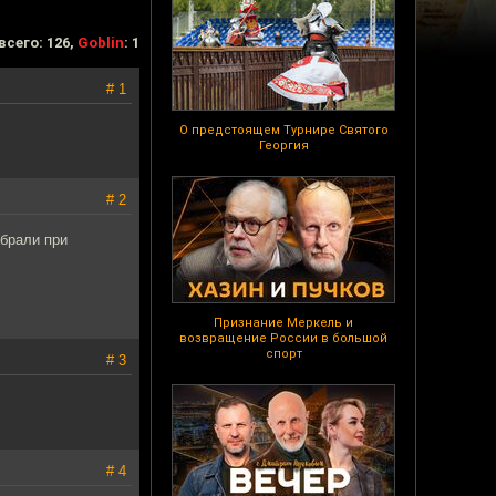
всего: 126,
Goblin
: 1
# 1
О предстоящем Турнире Святого
Георгия
# 2
обрали при
Признание Меркель и
возвращение России в большой
спорт
# 3
# 4