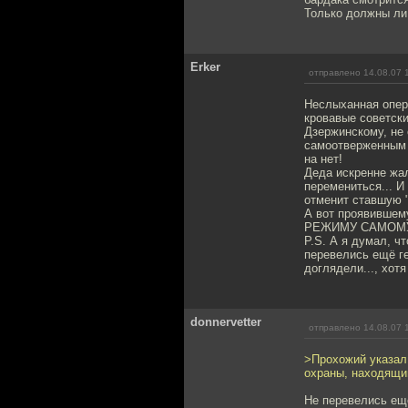
Только должны ли
Erker
отправлено 14.08.07 
Неслыханная опера
кровавые советски
Дзержинскому, не 
самоотверженным б
на нет!
Деда искренне жал
перемениться... И
отменит ставшую "
А вот проявившем
РЕЖИМУ САМОМУ
P.S. А я думал, ч
перевелись ещё г
доглядели..., хот
donnervetter
отправлено 14.08.07 
>Прохожий указал
охраны, находящим
Не перевелись еще