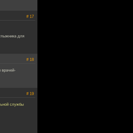
# 17
булыжника для
# 18
 врачей-
# 19
льной службы