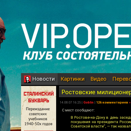
Картинки
Видео
Перев
Новости
Ростовские милиционер
14.08.07 16:25 |
Goblin
|
126 комментариев
»
С мест сообщают:
В Ростове-на-Дону в день засе
покушения на президента Росси
Советской власти", — так назва