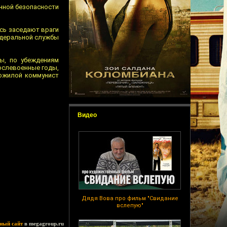
нной безопасности
есь заседают враги
едеральной службы
ны, по убеждениям
послевоенные годы,
пожилой коммунист
Видео
Дядя Вова про фильм "Свидание
вслепую"
ный сайт
в megagroup.ru