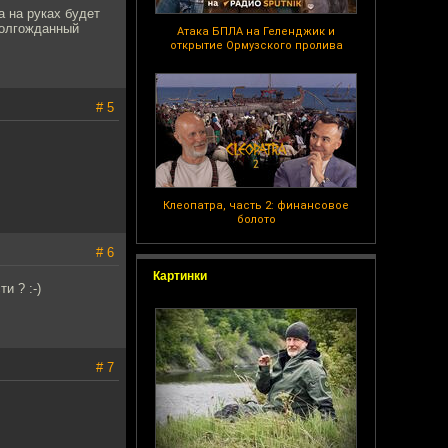
а на руках будет
долгожданный
Атака БПЛА на Геленджик и
открытие Ормузского пролива
# 5
Клеопатра, часть 2: финансовое
болото
# 6
Картинки
и ? :-)
# 7