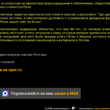
Ф по вопросам профилактики правонарушений и обеспечению обществе
есс-отеле Don-Plaza.
человек сидел на лавочке возле отеля и спросил у прохожего: "Где зд
указал на отель, а сам поспешил доложить о случившемся дежурным ф
laza, пишет сайт За Волю!.
 пенсионера задержали. Известно, что ему 88 лет, он ветеран вой
дились пистолет и пять патронов к нему, которые ветеран хранил все 
и покушения для него были прежде всего Путин и Иванов, которых 
плачевного положения пенсионеров и ветеранов в России.
мунистическую партию Ростова.
с головой.
 на oper.ru
Подписывайся на наш
канал в MAX
Goblin рекомендует
заказывать
одностранич