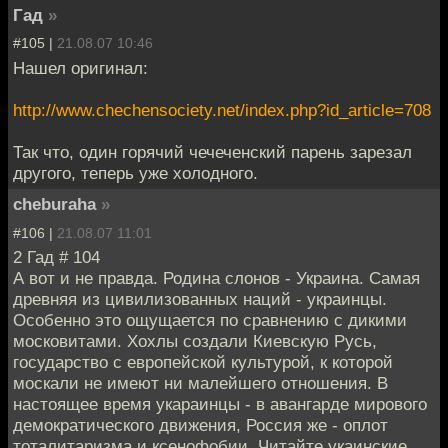
Гад
»
#105 |
21.08.07 10:46
Нашел оригинал:
http://www.chechensociety.net/index.php?id_article=708
Так что, один горячий чечеченский парень зарезал
другого, теперь уже холодного.
cheburaha
»
#106 |
21.08.07 11:01
2 Гад # 104
А вот и не правда. Родина слонов - Украина. Самая
древняя из цивилизованных наций - украинцы.
Особенно это ощущается по сравнению с дикими
московитами. Хохлы создали Киевскую Русь,
государство с европейской культурой, к которой
москали не имеют ни малейшего отношения. В
настоящее время укараинцы - в авангарде мирового
демократического движения, Россия же - оплот
тоталитаризма и ксенофобии. Читайте укаинские