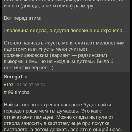
и к его (дохода, а не хозяина) размеру.
Вот перед этим:
>половина сидела, а другая половина их охраняла.
Стоило написать «пусть меня считают малолетним
идиотом» или «пусть меня считают
солжениценовским (вариант — радзинским)
выкормышем», но не «жадным дитем». Было б
лексически вернее. :)
SeregaT
»
#103 |
21.08.07 08:56
# 99 timoha
Найти того, кто стрелял наверное будет найти
гораздо проще чем ты думаешь. Это как с
отпечатками пальцев. Можно следы на пуле от
ствола заносить в картотеку еще при покупке
пистолета, а потом держать всё это в общей базе.