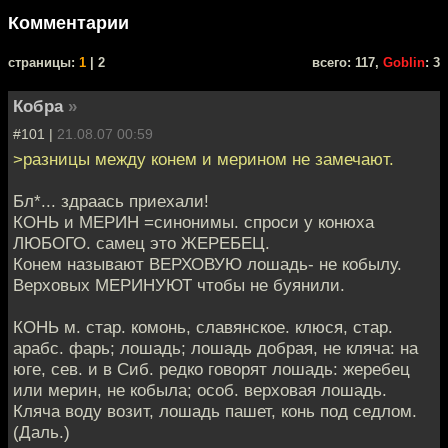
Комментарии
cтраницы:
1
| 2
всего: 117,
Goblin
: 3
Кобра
»
#101 |
21.08.07 00:59
>разницы между конем и мерином не замечают.
Бл*... здраась приехали!
КОНЬ и МЕРИН =синонимы. спроси у конюха
ЛЮБОГО. самец это ЖЕРЕБЕЦ.
Конем называют ВЕРХОВУЮ лошадь- не кобылу.
Верховых МЕРИНУЮТ чтобы не буянили.
КОНЬ м. стар. комонь, славянское. клюся, стар.
арабс. фарь; лошадь; лошадь добрая, не кляча: на
юге, сев. и в Сиб. редко говорят лошадь: жеребец
или мерин, не кобыла; особ. верховая лошадь.
Кляча воду возит, лошадь пашет, конь под седлом.
(Даль.)