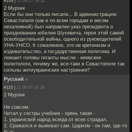
#109 |
21.08.07 16:32
2 Мурзик
Если бы они только писали... В администрацию
Севастополя (как и по всем городам и весям
незалежной) был направлен указ президента о
праздновании юбилея Шухевича, героя этой самой
освободительной войны, одного из руководителей
УНА-УНСО. К сожалению, это не кретинизм и
издевательство, а государственная политика. И
ломают головы гиганты мысли - киевские
политологи, почему же, все-таки в Севастополе так
сильны антиукраинские настроения?
Русский
»
#110 |
21.08.07 16:38
2 Мурзик
Не совсем.
Читал у сестры учебник - хрень такая -
1. украинский народ всегда от всех страдал.
2. Сражался и выживал сам. Царизм - он там, где-то
был.