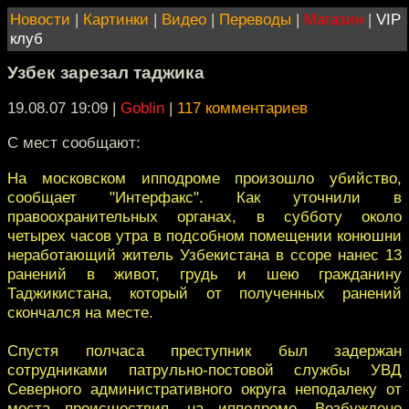
Новости
|
Картинки
|
Видео
|
Переводы
|
Магазин
|
VIP
клуб
Узбек зарезал таджика
19.08.07 19:09
|
Goblin
|
117 комментариев
C мест сообщают:
На московском ипподроме произошло убийство,
сообщает "Интерфакс". Как уточнили в
правоохранительных органах, в субботу около
четырех часов утра в подсобном помещении конюшни
неработающий житель Узбекистана в ссоре нанес 13
ранений в живот, грудь и шею гражданину
Таджикистана, который от полученных ранений
скончался на месте.
Спустя полчаса преступник был задержан
сотрудниками патрульно-постовой службы УВД
Северного административного округа неподалеку от
места происшествия, на ипподроме. Возбуждено