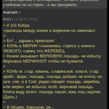
учебники по истории - и вы прозреете.
mariam
»
#107 |
21.08.07 13:51
> # 101 Кобра
>разницы между конем и мерином не замечают.
>
> Бл*... здраась приехали!
> КОНЬ и МЕРИН =синонимы. спроси у конюха
ЛЮБОГО. самец это ЖЕРЕБЕЦ.
> Конем называют ВЕРХОВУЮ лошадь- не кобылу.
Верховых МЕРИНУЮТ чтобы не буянили.
>
> КОНЬ м. стар. комонь, славянское. клюся, стар.
арабс. фарь; лошадь; лошадь добрая, не кляча: на
юге, сев. и в Сиб. редко говорят лошадь: жеребец
или мерин, не кобыла; особ. верховая лошадь.
Кляча воду возит, лошадь пашет, конь под седлом.
(Даль.)
>
> В общем, барышня, ре...