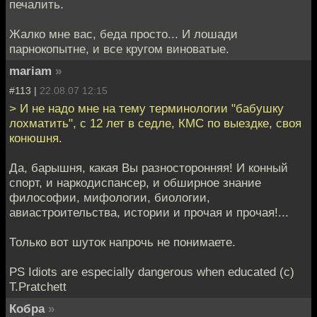
печалить.
Жалко мне вас, беда просто... И лошади
парнокопытне, и все кругом виноватые.
mariam
»
#113 |
22.08.07 12:15
> И не надо мне на тему терминологии "бабушку
лохматить", с 12 лет в седле, КМС по выездке, своя
конюшня.
Да, барышня, какая Вы разносторонняя! И конный
спорт, и наркодиспансер, и обширное знание
философии, мифологии, биологии,
авиастроительства, истории и прочая и прочая!...
Только вот шуток напрочь не понимаете.
PS Idiots are especially dangerous when educated (c)
T.Pratchett
Кобра
»