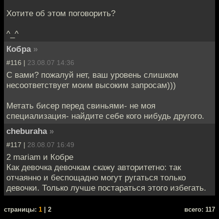
Хотите об этом поговорить?
^_^
Кобра
»
#116 |
23.08.07 14:36
С вами? пожалуй нет, ваш уровень слишком
несоответствует моим высоким запросам)))
Метать бисер перед свиньями- не моя
специализация- найдите себе кого нибудь другого.
cheburaha
»
#117 |
28.08.07 16:49
2 mariam и Кобре
Как девочка девочкам скажу авторитетно: так
отчаянно и беспощадно могут ругаться только
девочки. Только лучше постараться этого избегать.
cтраницы:
1
| 2
всего: 117