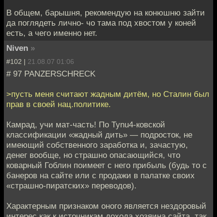
В общем, барышня, рекомендую на конюшню зайти
да поглядеть лично- чо тама под хвостом у коней
есть, а чего именно нет.
Niven
»
#102 |
21.08.07 01:06
# 97 PANZERSCHRECK
>пусть меня считают жадным дитём, но Сталин был
прав в своей нац.политике.
Камрад, учи мат-часть! По Tynu4-ковской
классификации «жадный дить» — подросток, не
имеющий собственного заработка и, зачастую,
денег вообще, но страшно опасающийся, что
коварный Гоблин поимеет с него прибыль (будь то с
банеров на сайте или с продажи в палатке своих
«страшно-пиратских» переводов).
Характерным признаком оного является нездоровый
интерес как к источникам дохода хозяина сайта, так