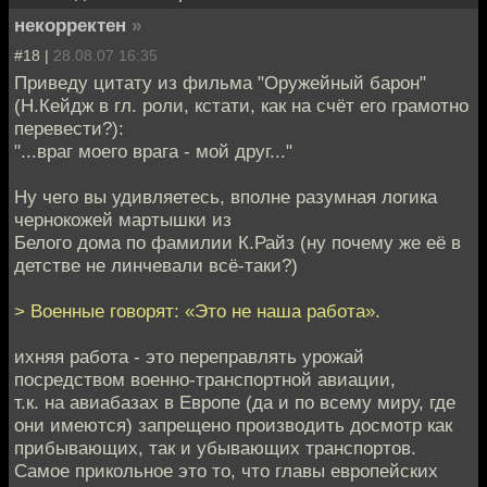
некорректен
»
#18 |
28.08.07 16:35
Приведу цитату из фильма "Оружейный барон"
(Н.Кейдж в гл. роли, кстати, как на счёт его грамотно
перевести?):
"...враг моего врага - мой друг..."
Ну чего вы удивляетесь, вполне разумная логика
чернокожей мартышки из
Белого дома по фамилии К.Райз (ну почему же её в
детстве не линчевали всё-таки?)
> Военные говорят: «Это не наша работа».
ихняя работа - это переправлять урожай
посредством военно-транспортной авиации,
т.к. на авиабазах в Европе (да и по всему миру, где
они имеются) запрещено производить досмотр как
прибывающих, так и убывающих транспортов.
Самое прикольное это то, что главы европейских