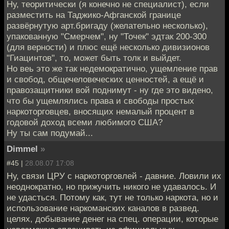
Ну, теоритически (я конечно не специалист), если
разместить на Таджико-Афганской границе
развёрнутую арт.бригаду (желательно несколько),
упакованную "Смерчем", ну "Точек" эдтак 200-300
(для верности) и плюс ещё несколько дивизионов
"Гиацинтов", то, может быть толк и выйдет.
Но веь это же так недемократично, ущемление прав
и свобод, общечеловеческих ценностей, а ещё и
правозащитники вой поднимут - ну где это видено,
что бы ущемлялись права и свободы простых
наркоторговцев, вносящих немалый процент в
годовой доход всеми любимого США?
Ну ты сам подумай...
Dimmel
»
#45 |
28.08.07 17:08
Ну, связи ЦРУ с наркоторговлей - давние. Ловили их
неоднократно, но прижучить никого не удавалось. И
не удасться. Потому как, тут не только наркота, но и
использование наркоманских каналов в развед.
целях, добывание денег на спец. операции, которые