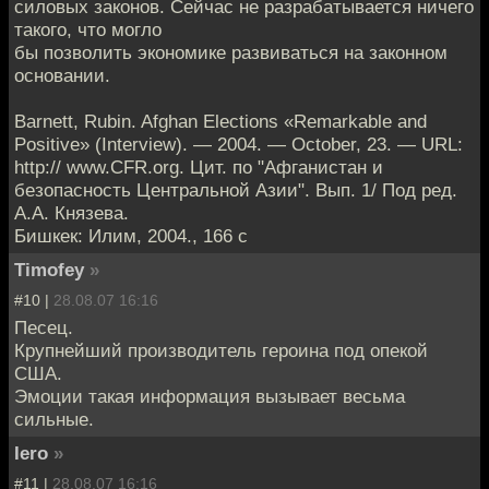
силовых законов. Сейчас не разрабатывается ничего
такого, что могло
бы позволить экономике развиваться на законном
основании.
Barnett, Rubin. Afghan Elections «Remarkable and
Positive» (Interview). — 2004. — October, 23. — URL:
http:// www.CFR.org. Цит. по "Афганистан и
безопасность Центральной Азии". Вып. 1/ Под ред.
А.А. Князева.
Бишкек: Илим, 2004., 166 с
Timofey
»
#10 |
28.08.07 16:16
Песец.
Крупнейший производитель героина под опекой
США.
Эмоции такая информация вызывает весьма
сильные.
Iero
»
#11 |
28.08.07 16:16