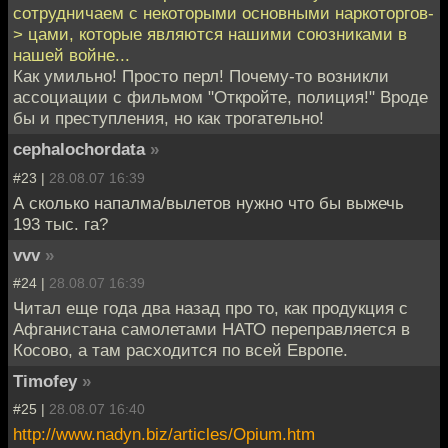
сотрудничаем с некоторыми основными наркоторгов-
> цами, которые являются нашими союзниками в
нашей войне...
Как умильно! Просто перл! Почему-то возникли
ассоциации с фильмом "Откройте, полиция!" Вроде
бы и преступления, но как трогательно!
cephalochordata
»
#23 |
28.08.07 16:39
А сколько напалма/вылетов нужно что бы выжечь
193 тыс. га?
vvv
»
#24 |
28.08.07 16:39
Читал еще года два назад про то, как продукция с
Афганистана самолетами НАТО переправляется в
Косово, а там расходится по всей Европе.
Timofey
»
#25 |
28.08.07 16:40
http://www.nadyn.biz/articles/Opium.htm