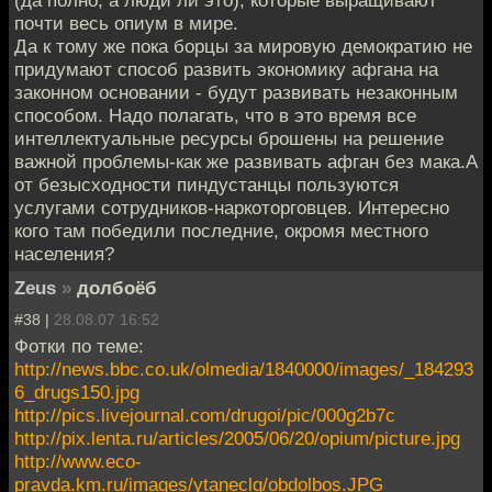
(да полно, а люди ли это), которые выращивают
почти весь опиум в мире.
Да к тому же пока борцы за мировую демократию не
придумают способ развить экономику афгана на
законном основании - будут развивать незаконным
способом. Надо полагать, что в это время все
интеллектуальные ресурсы брошены на решение
важной проблемы-как же развивать афган без мака.А
от безысходности пиндустанцы пользуются
услугами сотрудников-наркоторговцев. Интересно
кого там победили последние, окромя местного
населения?
Zeus
»
долбоёб
#38 |
28.08.07 16:52
Фотки по теме:
http://news.bbc.co.uk/olmedia/1840000/images/_184293
6_drugs150.jpg
http://pics.livejournal.com/drugoi/pic/000g2b7c
http://pix.lenta.ru/articles/2005/06/20/opium/picture.jpg
http://www.eco-
pravda.km.ru/images/ytaneclg/obdolbos.JPG