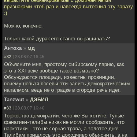
вырастить безкайфовымак с доминантными
признаками чтоб раз и навсегда вытеснил эту заразу
:)
Можно, конечно.
Только какой дурак его станет выращивать?
Антоха
»
мд
#32 |
28.08.07 16:45
Объясните мне, простому сибирскому парню, как
это в XXI веке вообще такое возмозно?
Обсуждаются площади, известны провинции,
почему нельзя посевы эти залить демократическим
напалмом, ведь не о градке в огороде речь идет.
Tanzwut
»
ДЭБИЛ
#33 |
28.08.07 16:46
Торжество демократии, чего же Вы хотите. Тупые
фанатики-талибы никак не могли сообразить, что
наркотики - это не сорная трава, а золотое дно!
Талибам пришлось это доходчиво объяснить, а на