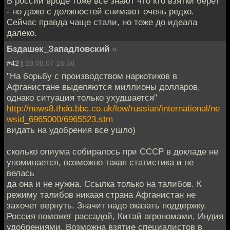
В россии вроде тоже все знают что кто взятки берёт
- но даже с должностей снимают очень редко.
Сейчас правда чаще стали, но тоже до идеала
далеко.
Бздашек_Западловский
»
#42 |
28.08.07 16:58
"На борьбу с производством наркотиков в
Афганистане выделяются миллионы долларов,
однако ситуация только ухудшается"
http://news8.thdo.bbc.co.uk/low/russian/international/ne
wsid_6965000/6965523.stm
видать на удобрения все ушло)
сколько опиума собиралось при СССР в докладе не
упоминается, возможно такая статистика и не
велась
да она и не нужна. Ссылка только на талибов. К
режиму талибов никаая страна Афганистан не
захочет вернуть. Значит надо оказать поддержку.
Россия поможет рассадой, Китай агрономами, Индия
удобрениями. Возможна взятие специалистов в