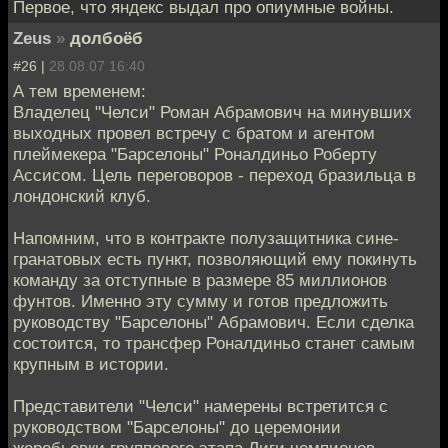
Первое, что яндекс выдал про опиумные войны.
Zeus
»
долбоёб
#26 |
28.08.07 16:40
А тем временем:
Владелец "Челси" Роман Абрамович на минувших
выходных провел встречу с братом и агентом
плеймекера "Барселоны" Роналдиньо Роберту
Ассисом. Цель переговоров - переход бразильца в
лондонский клуб.
Напомним, что в контракте полузащитника сине-
гранатовых есть пункт, позволяющий ему покинуть
команду за отступные в размере 85 миллионов
фунтов. Именно эту сумму и готов предложить
руководству "Барселоны" Абрамович. Если сделка
состоится, то трансфер Роналдиньо станет самым
крупным в истории.
Представители "Челси" намерены встретится с
руководством "Барселоны" до церемонии
жеребьeвки группового этапа Лиги чемпионов,