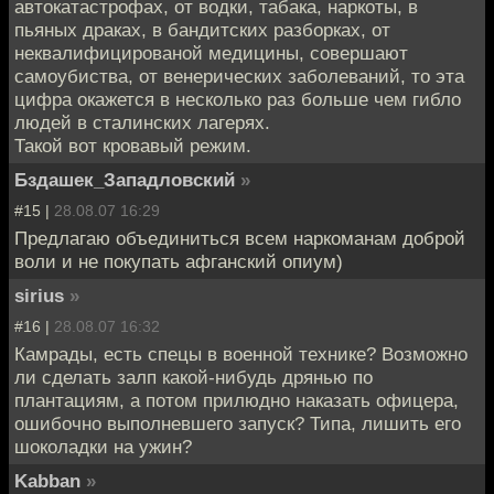
автокатастрофах, от водки, табака, наркоты, в
пьяных драках, в бандитских разборках, от
неквалифицированой медицины, совершают
самоубиства, от венерических заболеваний, то эта
цифра окажется в несколько раз больше чем гибло
людей в сталинских лагерях.
Такой вот кровавый режим.
Бздашек_Западловский
»
#15 |
28.08.07 16:29
Предлагаю объединиться всем наркоманам доброй
воли и не покупать афганский опиум)
sirius
»
#16 |
28.08.07 16:32
Камрады, есть спецы в военной технике? Возможно
ли сделать залп какой-нибудь дрянью по
плантациям, а потом прилюдно наказать офицера,
ошибочно выполневшего запуск? Типа, лишить его
шоколадки на ужин?
Kabban
»