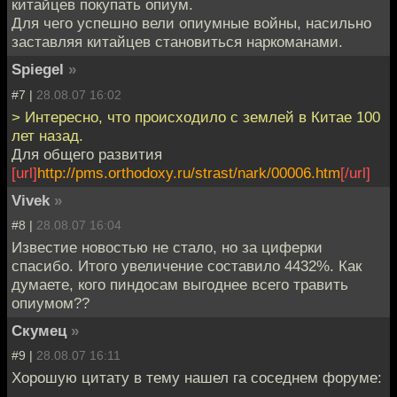
китайцев покупать опиум.
Для чего успешно вели опиумные войны, насильно
заставляя китайцев становиться наркоманами.
Spiegel
»
#7 |
28.08.07 16:02
> Интересно, что происходило с землей в Китае 100
лет назад.
Для общего развития
[url]
http://pms.orthodoxy.ru/strast/nark/00006.htm
[/url]
Vivek
»
#8 |
28.08.07 16:04
Известие новостью не стало, но за циферки
спасибо. Итого увеличение составило 4432%. Как
думаете, кого пиндосам выгоднее всего травить
опиумом??
Скумец
»
#9 |
28.08.07 16:11
Хорошую цитату в тему нашел га соседнем форуме: