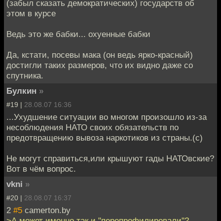
(забыл сказать демократических) государств об
этом в курсе
Ведь это же бабки... охуенные бабки
Да, кстати, посевы мака (он ведь ярко-красный)
достигли таких размеров, что их видно даже со
спутника.
Булкин
»
#19 |
28.08.07 16:36
...Ухудшение ситуации во многом произошло из-за
несоблюдения НАТО своих обязательств по
предотвращению вывоза наркотиков из страны.(с)
Не могут справиться,или крышуют гады НАТОвские?
Вот в чём вопрос.
vkni
»
#20 |
28.08.07 16:37
2
#5
camerton.by
>А может именно так и "перепрофилировали"?