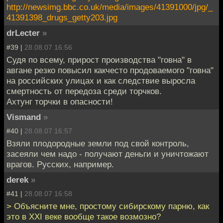
http://newsimg.bbc.co.uk/media/images/41391000/jpg/_
41391398_drugs_getty203.jpg
drLecter
»
#39 |
28.08.07 16:56
Судя по всему, прирост производства "говна" в
авгане резко повысил какчесто продоваемого "говна"
на российских улицах и как следствие выросла
смертность от передоза среди торчков.
Ахтунг торчки в опасности!
Vismand
»
#40 |
28.08.07 16:57
Взяли плодородные земли под свой контроль,
засеяли чем надо - получают деньги и уничтожают
врагов. Русских, например.
derek
»
#41 |
28.08.07 16:58
> Объясните мне, простому сибирскому парню, как
это в XXI веке вообще такое возмозно?