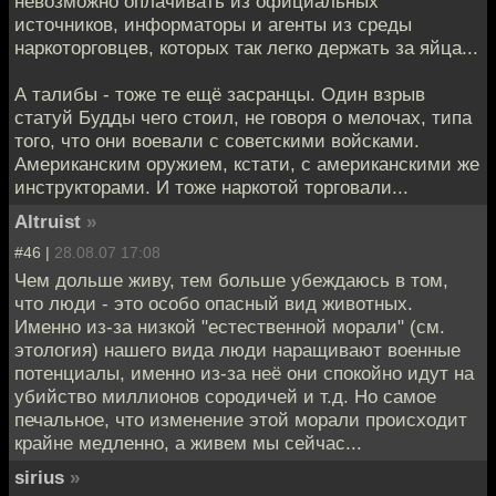
невозможно оплачивать из официальных
источников, информаторы и агенты из среды
наркоторговцев, которых так легко держать за яйца...
А талибы - тоже те ещё засранцы. Один взрыв
статуй Будды чего стоил, не говоря о мелочах, типа
того, что они воевали с советскими войсками.
Американским оружием, кстати, с американскими же
инструкторами. И тоже наркотой торговали...
Altruist
»
#46 |
28.08.07 17:08
Чем дольше живу, тем больше убеждаюсь в том,
что люди - это особо опасный вид животных.
Именно из-за низкой "естественной морали" (см.
этология) нашего вида люди наращивают военные
потенциалы, именно из-за неё они спокойно идут на
убийство миллионов сородичей и т.д. Но самое
печальное, что изменение этой морали происходит
крайне медленно, а живем мы сейчас...
sirius
»