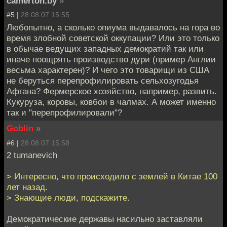
camerton.by
»
#5 |
28.08.07 15:55
Любопытно, а сколько опиума выдавалось на гора во
время злобной советской оккупации? Или это только
в обычае ведущих западных демократий так или
иначе поощрять производство дури (пример Англии
весьма характерен)? И чего это товарищи из США
не беруться перепрофилировать сельхозугодья
Афгана? Фермерское хозяйство, например, развить.
Кукуруза, коровы, ковбои в чалмах. А может именно
так и "перепрофилировали"?
Goblin
»
#6 |
28.08.07 15:58
2 tumanevich
> Интересно, что происходило с землей в Китае 100
лет назад.
> Знающие люди, подскажите.
Демократические державы насильно заставляли