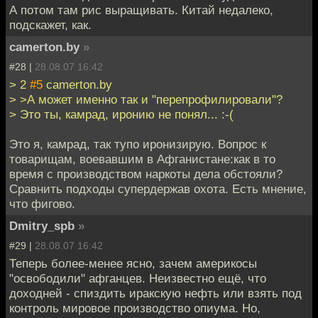
А потом там рис выращивать. Китай недалеко,
подскажет, как.
camerton.by
»
#28 |
28.08.07 16:42
> 2
#5
camerton.by
> >А может именно так и "перепрофилировали"?
> Это ты, камрад, иронию не понял... :-(
Это я, камрад, так тупо иронизирую. Вопрос к
товарищам, воевавшим в Афганистане:как в то
время с производством наркоты дела обстояли?
Сравнить подходы супердержав охота. Есть мнение,
что фигово.
Dmitry_spb
»
#29 |
28.08.07 16:42
Теперь более-менее ясно, зачем америкосы
"освободили" афганцев. Неизвестно ещё, что
доходней - спиздить иракскую нефть или взять под
контроль мировое производство опиума. Но,