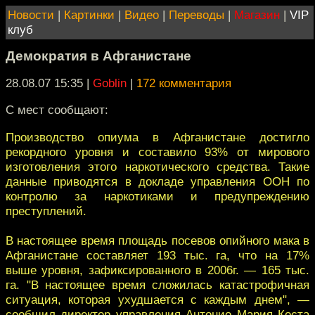
Новости
|
Картинки
|
Видео
|
Переводы
|
Магазин
|
VIP
клуб
Демократия в Афганистане
28.08.07 15:35
|
Goblin
|
172 комментария
С мест сообщают:
Производство опиума в Афганистане достигло
рекордного уровня и составило 93% от мирового
изготовления этого наркотического средства. Такие
данные приводятся в докладе управления ООН по
контролю за наркотиками и предупреждению
преступлений.
В настоящее время площадь посевов опийного мака в
Афганистане составляет 193 тыс. га, что на 17%
выше уровня, зафиксированного в 2006г. — 165 тыс.
га. "В настоящее время сложилась катастрофичная
ситуация, которая ухудшается с каждым днем", —
сообщил директор управления Антонио Мария Коста