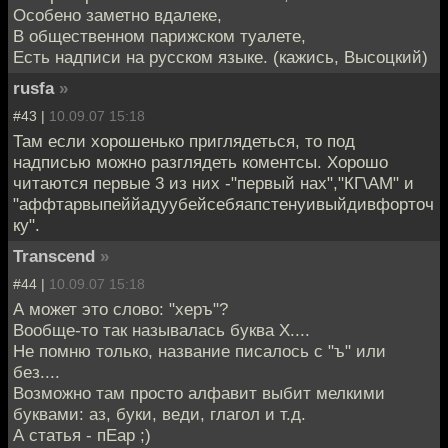
Особено заметно вдалеке,
В общественном парижском туалете,
Есть надписи на русском языке. (кажись, Высоцкий)
rusfa
»
#43 |
10.09.07 15:18
Там если хорошенько приглядеться, то под
надписью можно разглядеть коментсы. Хорошо
читаются первые 3 из них -"первый нах","КГ\АМ" и
"аффтарвыпеййадуубейсебяапстенуивыйдивфорточ
ку".
Transcend
»
#44 |
10.09.07 15:18
А может это слово: "херъ"?
Вообще-то так называлась буква Х....
Не помню только, название писалось с "ъ" или
без....
Возможно там просто алфавит выбит мелкими
буквами: аз, буки, веди, глагол и т.д.
А статья - пЕар ;)