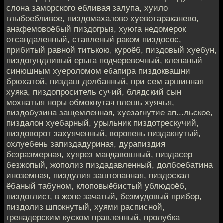
слона заморского ебливая залупа, хуило
глыбоебливое, пиздомахалово хуевотараканево,
анафемовоёбый пиздогрыз, хуюга недомерок
отсандаленный, ставленый раком пиздосос,
прибитый равной титькою, куроёб, пиздовый хуебун,
пиздогундливый ерыга подчеревочный, клепаный
синюшным хуероломом ебапира пиздоквашни
брюхатой, пиздаш долбанный, при сем аршинная
хуяка, пиздопроситель сучий, блядский сын
мохнатыя норы обмокнутая плешь хуячья,
пиздобузина защемленная, хуезагнутие ап...льское,
пиздалон хуебарный, урыльник пиздотрескучий,
пиздоворот захуяченный, воропень пиздакнутый,
охлуебень запиздадуриная, дурапиздия
безразмерная, хуярез мандавошный, пиздасер
безжопый, жополиз пиздадавленный, долбоебатина
иноземная, пиздулия заштопанная, пиздоскал
ёбаный табуном, клоповыёбистый ублюдоёб,
пиздоглист, в жопе зачатый, безмудовый прибор,
пиздолиз шпокнутый, хуями расписной,
гренадерским куском правленный, пролубка