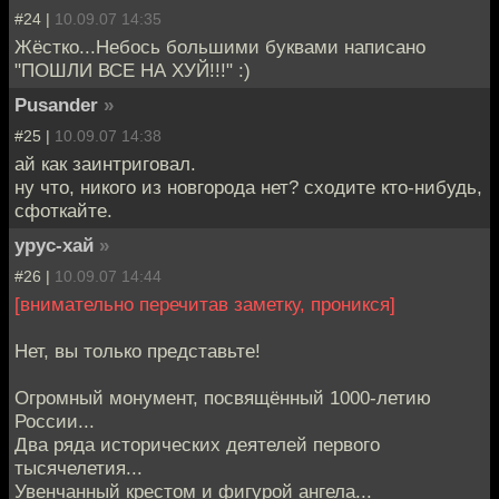
#24 |
10.09.07 14:35
Жёстко...Небось большими буквами написано
"ПОШЛИ ВСЕ НА ХУЙ!!!" :)
Pusander
»
#25 |
10.09.07 14:38
ай как заинтриговал.
ну что, никого из новгорода нет? сходите кто-нибудь,
сфоткайте.
урус-хай
»
#26 |
10.09.07 14:44
[внимательно перечитав заметку, проникся]
Нет, вы только представьте!
Огромный монумент, посвящённый 1000-летию
России...
Два ряда исторических деятелей первого
тысячелетия...
Увенчанный крестом и фигурой ангела...