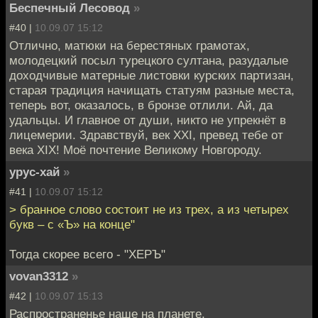
Беспечный Лесовод
»
#40 |
10.09.07 15:12
Отлично, матюки на берестяных грамотах,
молодецкий посыл турецкого султана, разудалые
доходчивые матерные листовки курских партизан,
старая традиция начищать статуям разные места,
теперь вот, оказалось, в бронзе отлили. Ай, да
удальцы. И главное от души, никто не упрекнёт в
лицемерии. Здравствуй, век XXI, превед тебе от
века XIX! Моё почтение Великому Новгороду.
урус-хай
»
#41 |
10.09.07 15:12
> бранное слово состоит не из трех, а из четырех
букв – с «Ъ» на конце"
Тогда скорее всего - "ХЕРЪ"
vovan3312
»
#42 |
10.09.07 15:13
Распространенье наше на планете,