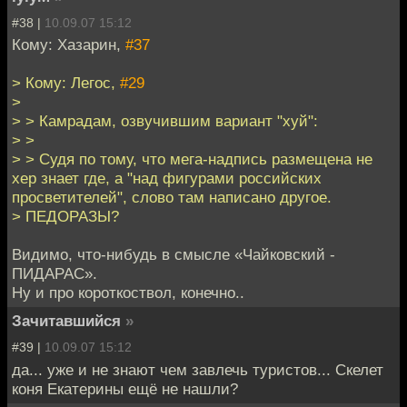
#38 |
10.09.07 15:12
Кому: Хазарин,
#37
> Кому: Легос,
#29
>
> > Камрадам, озвучившим вариант "хуй":
> >
> > Судя по тому, что мега-надпись размещена не
хер знает где, а "над фигурами российских
просветителей", слово там написано другое.
> ПЕДОРАЗЫ?
Видимо, что-нибудь в смысле «Чайковский -
ПИДАРАС».
Ну и про короткоствол, конечно..
Зачитавшийся
»
#39 |
10.09.07 15:12
да... уже и не знают чем завлечь туристов... Скелет
коня Екатерины ещё не нашли?