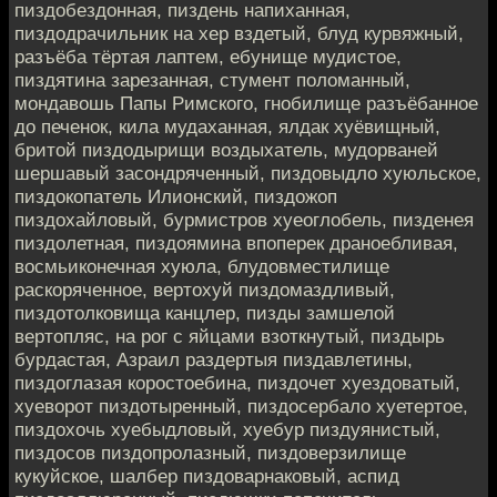
пиздобездонная, пиздень напиханная,
пиздодрачильник на хер вздетый, блуд курвяжный,
разъёба тёртая лаптем, ебунище мудистое,
пиздятина зарезанная, стумент поломанный,
мондавошь Папы Римского, гнобилище разъёбанное
до печенок, кила мудаханная, ялдак хуёвищный,
бритой пиздодырищи воздыхатель, мудорваней
шершавый засондряченный, пиздовыдло хуюльское,
пиздокопатель Илионский, пиздожоп
пиздохайловый, бурмистров хуеоглобель, пизденея
пиздолетная, пиздоямина впоперек драноебливая,
восмьиконечная хуюла, блудовместилище
раскоряченное, вертохуй пиздомаздливый,
пиздотолковища канцлер, пизды замшелой
вертопляс, на рог с яйцами взоткнутый, пиздырь
бурдастая, Азраил раздертыя пиздавлетины,
пиздоглазая коростоебина, пиздочет хуездоватый,
хуеворот пиздотыренный, пиздосербало хуетертое,
пиздохочь хуебыдловый, хуебур пиздуянистый,
пиздосов пиздопролазный, пиздоверзилище
кукуйское, шалбер пиздоварнаковый, аспид