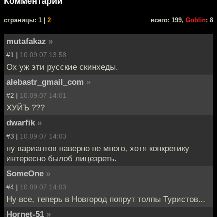
Комментарии
cтраницы: 1 |
2
всего: 199,
Goblin
: 8
mutafakaz
»
#1 |
10.09.07 13:58
Ох уж эти русские скинхеды.
alebastr_gmail_com
»
#2 |
10.09.07 14:01
ХУЙЪ ???
dwarfik
»
#3 |
10.09.07 14:03
ну вариантов наверно не много, хотя конкретику
интересно былоб лицезреть.
SomeOne
»
#4 |
10.09.07 14:03
Ну все, теперь в Новгород попрут толпы Туристов...
Hornet-51
»