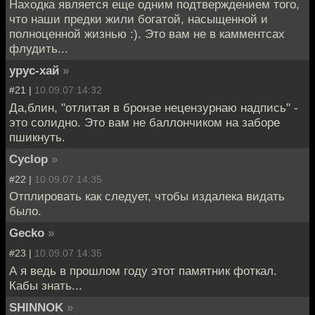
Находка является еще одним подтверждением того,
что наши предки жили богатой, насыщенной и
полноценной жизнью :). Это вам не в камментсах
флудить...
урус-хай
»
#21 |
10.09.07 14:32
Да,блин, "отлитая в бронзе нецензурнаю надпись" -
это солидно. Это вам не баллончиком на заборе
пшикнуть.
Cyclop
»
#22 |
10.09.07 14:35
Отплировать как следует, чтобы издалека видать
было.
Gecko
»
#23 |
10.09.07 14:35
А я ведь в прошлом году этот памятник фоткал.
Кабы знать...
SHINNOK
»