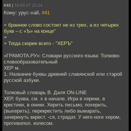
#48 |
10.09.07 15:24
Кому: урус-хай,
#41
> бранное слово состоит не из трех, а из четырех
букв – с «Ъ» на конце"
>
> Тогда скорее всего - "ХЕРЪ"
«ГРАМОТА.РУ»: Словари русского языка: Толково-
словообразовательный
ХЕР м.
1. Название буквы древней славянской или старой
русской азбуки.
Толковый словарь В. Даля ON-LINE
ХЕР, буква, см. х в начале. Игра в херики, в
крестики, в оники. Херить письмо, похерить,
(выхерить), перекрестить либо вымарать,
зачеркнуть вкрест. -ся, страдат. У него ноги хером,
противопол. колесом.