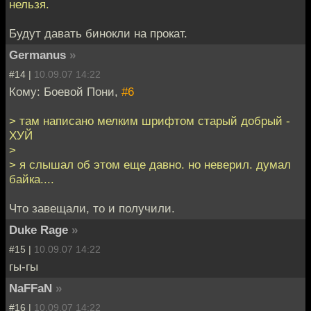
нельзя.
Будут давать бинокли на прокат.
Germanus
»
#14 |
10.09.07 14:22
Кому: Боевой Пони,
#6
> там написано мелким шрифтом старый добрый -
ХУЙ
>
> я слышал об этом еще давно. но неверил. думал
байка....
Что завещали, то и получили.
Duke Rage
»
#15 |
10.09.07 14:22
гы-гы
NaFFaN
»
#16 |
10.09.07 14:22