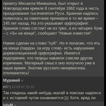
проекту Михаила Микешина, был открыт в
Новгородском кремле 8 сентября 1862 года в честь
празднования тысячелетия Руси. Бранная надпись
появилась на памятнике примерно в то же время –
145 лет назад. На это указывает орфография:
бранное слово состоит не из трех, а из четырех букв
– с «Ъ» на конце", сообщают "Новые известия".
Намек сделан на слово "хуй". Но я полагаю, что ять
на конце (пардон, за игру слов)- есть нарушение
дореволюционной орфографии. Имеется
подозрение, что творцы наваяли совсем другое
изречение. Матерный смысл оно получило уже в
наше время. Знатоки русского ненорматива,
откликнитесь!
Муравей
»
#37 |
10.09.07 15:10
Так глядишь какой-нибудь малай в поисках надписи
и с историей чуток ознакомится:))) Хотя, вряд ли.
lylyM
»