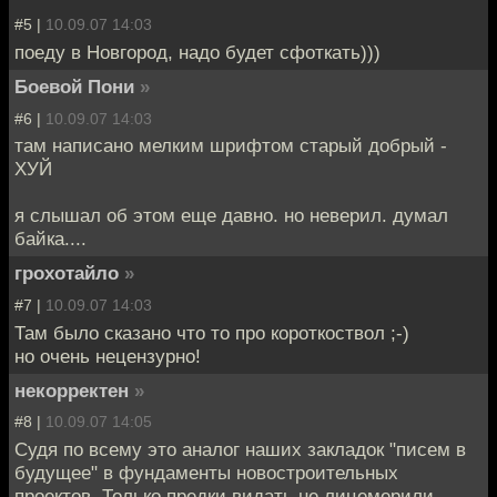
#5 |
10.09.07 14:03
поеду в Новгород, надо будет сфоткать)))
Боевой Пони
»
#6 |
10.09.07 14:03
там написано мелким шрифтом старый добрый -
ХУЙ
я слышал об этом еще давно. но неверил. думал
байка....
грохотайло
»
#7 |
10.09.07 14:03
Там было сказано что то про короткоствол ;-)
но очень нецензурно!
некорректен
»
#8 |
10.09.07 14:05
Судя по всему это аналог наших закладок "писем в
будущее" в фундаменты новостроительных
проектов. Только предки видать не лицемерили.