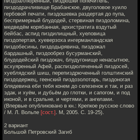
пиздоаллюренный, пиздюшки попечитель,
пиздодрачливище Брабанское, двуголовое хуило
гербовой печати, пиздошевка раздертая до пупа,
беспримерный блудодей, стервиная пиздоломина,
медведём корябанная, архистратига вздутый
бейбас, аспид пиздилищный, хуеловица
пиздопертая, хуеверзоха ингерманландская
пиздобесины, пиздодырявина, пиздожал
бардашный, пиздообрез бусурманский,
блудодейский пиздокач, блудугонище ненасытное,
всхуяренный Афей, распиздюляченный пиздосей,
хуеблядский шиш, перепиздрюченный голштинский
пиздодержец, геенский пиздозолотарь, пиздоногая
блядевина еби тебя конем до селезенок и так, и раз
эдак, и хуём, и дубьём до глотки, и сапогом, и под
иконой, и в сральне, и чертями, и ангелами.
(Впервые опубликовано в кн.: Крепкое русское слово
/ М. Л. Вольпе
[сост.]
. М, 2005. С. 19-25).
2 вариант
Большой Петровский Загиб