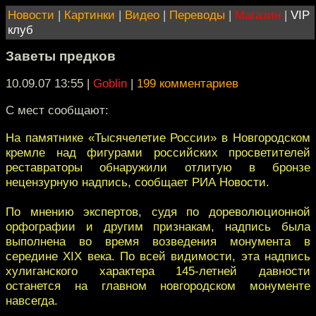
Новости
|
Картинки
|
Видео
|
Переводы
|
Магазин
|
VIP
клуб
Заветы предков
10.09.07 13:55
|
Goblin
|
199 комментариев
С мест сообщают:
На памятнике «Тысячелетие России» в Новгородском
кремле над фигурами российских просветителей
реставраторы обнаружили отлитую в бронзе
нецензурную надпись, сообщает РИА Новости.
По мнению экспертов, судя по дореволюционной
орфографии и другим признакам, надпись была
выполнена во время возведения монумента в
середине XIX века. По всей видимости, эта надпись
хулиганского характера 145-летней давности
останется на главном новгородском монументе
навсегда.