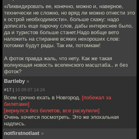
«Ликвидировать ее, конечно, можно и, наверное,
технически не сложно, но вряд ли можно отнести это
к острой необходимости». больше скажу: надо
дописать еще парочку слов, дабы интереснее было,
да и туристов больше станет.Надо вобще вето
наложить на стирание всяких нехороших слов:
потомки будут рады. Так им, потомкам!
А фоток правда жаль, что нету. Как же такая
волнующая новость вселенского масштаба.. и без
фоток?
Bartleby
»
#17 |
10.09.07 14:24
Всем срочно ехать в Новгород.
[побежал за
билетами]
[вернулся без билетов, все раскупили]
Очень хочется посмотреть. Это же эпохальная
надпись.
notfirstnotlast
»