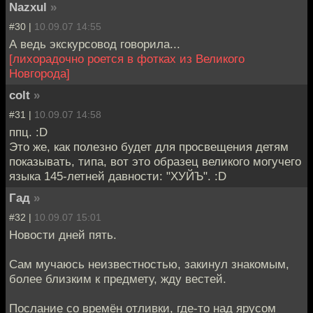
Nazxul
»
#30 |
10.09.07 14:55
А ведь экскурсовод говорила...
[лихорадочно роется в фотках из Великого
Новгорода]
colt
»
#31 |
10.09.07 14:58
ппц. :D
Это же, как полезно будет для просвещения детям
показывать, типа, вот это образец великого могучего
языка 145-летней давности: "ХУЙЪ". :D
Гад
»
#32 |
10.09.07 15:01
Новости дней пять.
Сам мучаюсь неизвестностью, закинул знакомым,
более близким к предмету, жду вестей.
Послание со времён отливки, где-то над ярусом