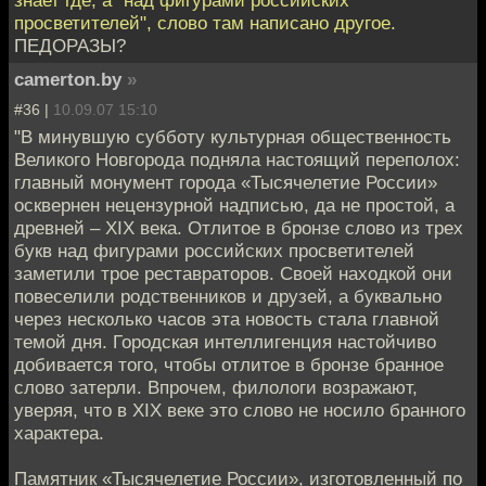
знает где, а "над фигурами российских
просветителей", слово там написано другое.
ПЕДОРАЗЫ?
camerton.by
»
#36 |
10.09.07 15:10
"В минувшую субботу культурная общественность
Великого Новгорода подняла настоящий переполох:
главный монумент города «Тысячелетие России»
осквернен нецензурной надписью, да не простой, а
древней – XIX века. Отлитое в бронзе слово из трех
букв над фигурами российских просветителей
заметили трое реставраторов. Своей находкой они
повеселили родственников и друзей, а буквально
через несколько часов эта новость стала главной
темой дня. Городская интеллигенция настойчиво
добивается того, чтобы отлитое в бронзе бранное
слово затерли. Впрочем, филологи возражают,
уверяя, что в XIX веке это слово не носило бранного
характера.
Памятник «Тысячелетие России», изготовленный по