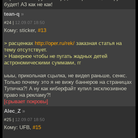
будет! А3 как не как!
tean-q
»
#24 |
12.09.07 18:50
Кому: sticker,
#13
> расценках
http://oper.ru/rek/
заказная статья на
тему отсутствует.
> Наверное чтобы не пугать жадных детей
астрономическими суммами, гг
ыыы, прикольная сцылка, не видел раньше, сенкс.
Только почему это я не вижу баннеров на страницах
Тупичка?! А ну как киберфайт купил эксклюзивное
право на рекламу?!
[срывает покровы]
Alec_Z
»
#25 |
12.09.07 18:50
Кому: UFB,
#15