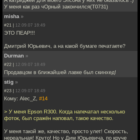
У меня как раз чОрный закончился(T0731)
misha
»
#21 |
12.09.07 18:49
ЭТО ПЕАР!!!
Дмитрий Юрьевич, а на какой бумаге печатаете?
Durman
»
#22 |
12.09.07 18:49
Продавцом в ближайшей лавке был скинхед!
stig
»
#23 |
12.09.07 18:49
Кому: Alec_Z,
#14
> У меня Epson R300. Когда напечатал несколько
фоток, был сражён наповал, такое качество.
У меня такой же, качество, просто улет! Скорость,
нереальная! Круто! Но у Дим Юрьевича, по круче