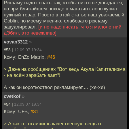
Рекламу надо совать так, чтобы никто не догадался,
но при ближайшем походе в магазин слепо купил
нужный товар. Просто в этой статье наш уважаемый
Goblin, по моему мнению, слабовато рекламу
завуалировал.
[и не надо писать, что я малолетний
дЭбил, это невежливо]
vovan3312
»
#53 |
12.09.07 19:34
Кому: EnZo Matrix,
#46
> Даже на сообщениях "Вот ведь Акула Капитализма
- на всём зарабатывает"!
А как он короткоствол рекламирует.... (хе-хе)
cvetkof
»
#54 |
12.09.07 19:34
Кому: UFB,
#31
> А как ты отличишь качественную вещь от