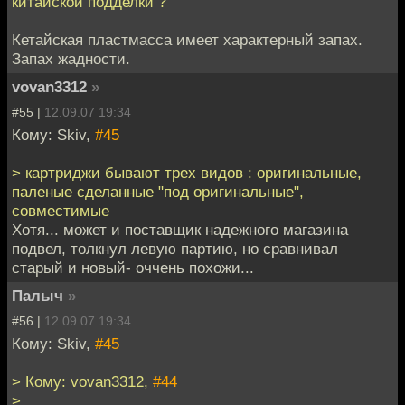
китайской подделки ?
Кетайская пластмасса имеет характерный запах.
Запах жадности.
vovan3312
»
#55 |
12.09.07 19:34
Кому: Skiv,
#45
> картриджи бывают трех видов : оригинальные,
паленые сделанные "под оригинальные",
совместимые
Хотя... может и поставщик надежного магазина
подвел, толкнул левую партию, но сравнивал
старый и новый- оччень похожи...
Палыч
»
#56 |
12.09.07 19:34
Кому: Skiv,
#45
> Кому: vovan3312,
#44
>