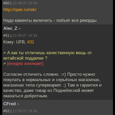
#50 |
12.09.07 19:34
http://oper.ru/rek/
Надо каменты включить - побъет все рекорды
Alec_Z
»
#51 |
12.09.07 19:34
Кому: UFB,
#31
> А как ты отличишь качественную вещь от
китайской подделки ?
>
[ехидно хихикает]
Согласен отличить сложно. :=) Просто нужно
покупать в нормальных и серьёзных магазинах,
магазинах типа супермаркет. :) Там и гарантия и
качество, даже товар из Поднебесной может
оказаться добротным.
CFred
»
#52 |
12.09.07 19:34