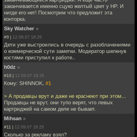
заканчивается именно сцуко желтый цвет у HP. И
нигде его нет! Посмотрим что предложит эта
конторка.
Sky Watcher
»
#9 |
12.09.07 18:25
Дети уже выстроились в очередь с разоблачениями
о коммерческой сути заметки. Модератор шелкнув
костями приступил к работе..
h0dz
»
#10 |
12.09.07 18:25
Кому: SHINNOK,
#1
> А продавцы врут и даже не краснеют при этом...
Продавцы не врут, они тупо верят, что левых
картриджей на самом деле не бывает.
Mihsan
»
#11 |
12.09.07 18:25
Сколько за рекламу взял?