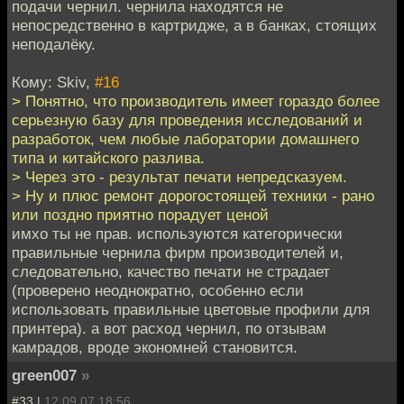
подачи чернил. чернила находятся не
непосредственно в картридже, а в банках, стоящих
неподалёку.
Кому: Skiv,
#16
> Понятно, что производитель имеет гораздо более
серьезную базу для проведения исследований и
разработок, чем любые лаборатории домашнего
типа и китайского разлива.
> Через это - результат печати непредсказуем.
> Ну и плюс ремонт дорогостоящей техники - рано
или поздно приятно порадует ценой
имхо ты не прав. используются категорически
правильные чернила фирм производителей и,
следовательно, качество печати не страдает
(проверено неоднократно, особенно если
использовать правильные цветовые профили для
принтера). а вот расход чернил, по отзывам
камрадов, вроде экономней становится.
green007
»
#33 |
12.09.07 18:56