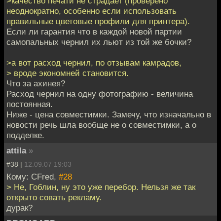
>качество печати не страдает (проверено
неоднократно, особенно если использовать
правильные цветовые профили для принтера).
Если ли гарантия что в каждой новой партии
самопальных чернил их льют из той же бочки?
>а вот расход чернил, по отзывам камрадов,
> вроде экономней становится.
Что за ахинея?
Расход чернил на одну фотографию - величина
постоянная.
Ниже - цена совместимки. Замечу, что изначально в
новости речь шла вообще не о совместимки, а о
подделке.
attila
»
#38 |
12.09.07 19:03
Кому: CFred,
#28
> Не, Гоблин, ну это уже перебор. Нельзя же так
открыто совать рекламу.
дурак?