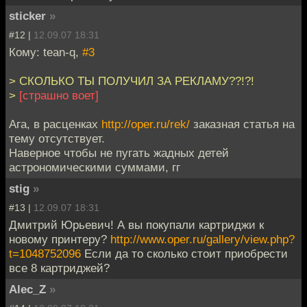
sticker
»
#12 |
12.09.07 18:31
Кому: tean-q,
#3
> СКОЛЬКО ТЫ ПОЛУЧИЛ ЗА РЕКЛАМУ??!?!
>
[страшно воет]
Ага, в расценках
http://oper.ru/rek/
заказная статья на
тему отсутствует.
Наверное чтобы не пугать жадных детей
астрономическими суммами, гг
stig
»
#13 |
12.09.07 18:31
Дмитрий Юрьевич! А вы покупали картриджи к
новому принтеру?
http://www.oper.ru/gallery/view.php?
t=1048752096
Если да то сколько стоит приобрести
все 8 картриджей?
Alec_Z
»