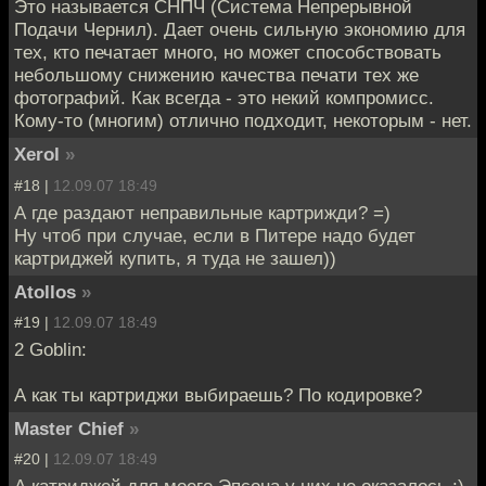
Это называется СНПЧ (Система Непрерывной
Подачи Чернил). Дает очень сильную экономию для
тех, кто печатает много, но может способствовать
небольшому снижению качества печати тех же
фотографий. Как всегда - это некий компромисс.
Кому-то (многим) отлично подходит, некоторым - нет.
Xerol
»
#18 |
12.09.07 18:49
А где раздают неправильные картрижди? =)
Ну чтоб при случае, если в Питере надо будет
картриджей купить, я туда не зашел))
Atollos
»
#19 |
12.09.07 18:49
2 Goblin:
А как ты картриджи выбираешь? По кодировке?
Master Chief
»
#20 |
12.09.07 18:49
А катриджей для моего Эпсона у них не оказалось :)