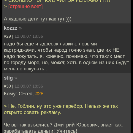
> СКОЛЬКО ТЫ ПОЛУЧИЛ ЗА РЕКЛАМУ??!?!
>
[страшно воет]
А жадные дети тут как тут )))
kozzz
»
#29 |
12.09.07 18:56
надо бы еще и адресок лавки с левыми
картриджами, чтобы народ точно знал, где их НЕ
надо покупать. я, конечно, понимаю, что таких мест
по городу море, но, может, хоть в одном из них будут
меньше покупать...
stig
»
#30 |
12.09.07 18:56
Кому: CFred,
#28
> Не, Гоблин, ну это уже перебор. Нельзя же так
открыто совать рекламу.
Че вы так взъелись? Дмитрий Юрьевич, знает как,
зарабатывать деньги! Учитесь!