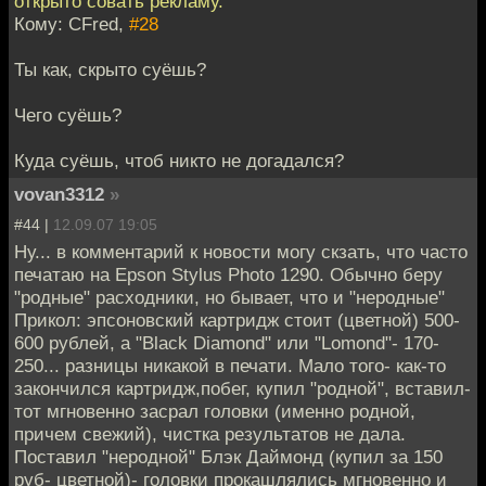
открыто совать рекламу.
Кому: CFred,
#28
Ты как, скрыто суёшь?
Чего суёшь?
Куда суёшь, чтоб никто не догадался?
vovan3312
»
#44 |
12.09.07 19:05
Ну... в комментарий к новости могу скзать, что часто
печатаю на Epson Stylus Photo 1290. Обычно беру
"родные" расходники, но бывает, что и "неродные"
Прикол: эпсоновский картридж стоит (цветной) 500-
600 рублей, а "Black Diamond" или "Lomond"- 170-
250... разницы никакой в печати. Мало того- как-то
закончился картридж,побег, купил "родной", вставил-
тот мгновенно засрал головки (именно родной,
причем свежий), чистка результатов не дала.
Поставил "неродной" Блэк Даймонд (купил за 150
руб- цветной)- головки прокашлялись мгновенно и