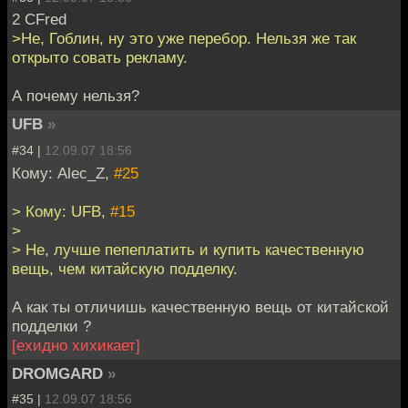
2 CFred
>Не, Гоблин, ну это уже перебор. Нельзя же так
открыто совать рекламу.
А почему нельзя?
UFB
»
#34 |
12.09.07 18:56
Кому: Alec_Z,
#25
> Кому: UFB,
#15
>
> Не, лучше пепеплатить и купить качественную
вещь, чем китайскую подделку.
А как ты отличишь качественную вещь от китайской
подделки ?
[ехидно хихикает]
DROMGARD
»
#35 |
12.09.07 18:56