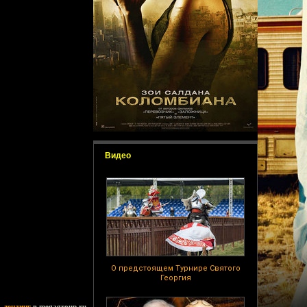
Видео
О предстоящем Турнире Святого
Георгия
ь
лендинг
в megagroup.ru