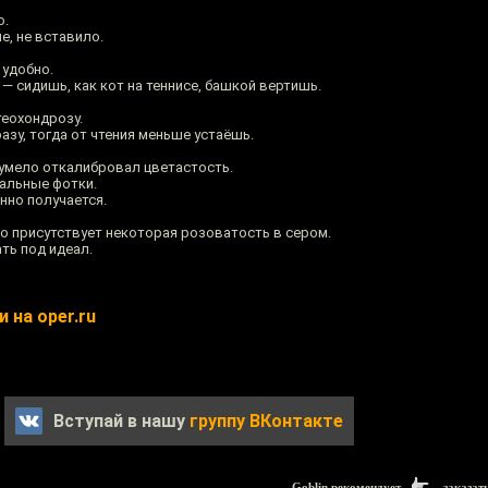
о.
е, не вставило.
 удобно.
— сидишь, как кот на теннисе, башкой вертишь.
теохондрозу.
зу, тогда от чтения меньше устаёшь.
 умело откалибровал цветастость.
альные фотки.
нно получается.
о присутствует некоторая розоватость в сером.
ть под идеал.
 на oper.ru
Вступай в нашу
группу ВКонтакте
Goblin рекомендует
заказат