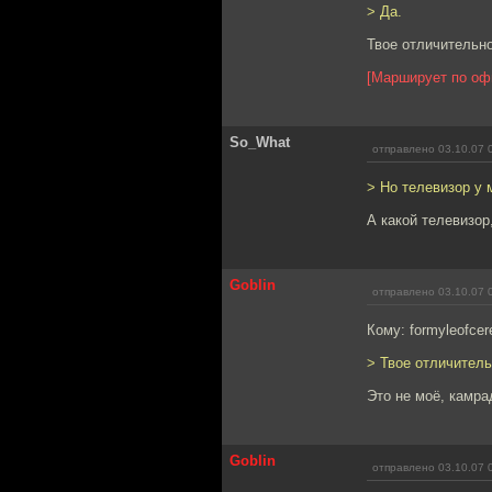
> Да.
Твое отличительно
[Марширует по оф
So_What
отправлено 03.10.07 
> Но телевизор у 
А какой телевизор
Goblin
отправлено 03.10.07 
Кому: formyleofcer
> Твое отличитель
Это не моё, камрад
Goblin
отправлено 03.10.07 