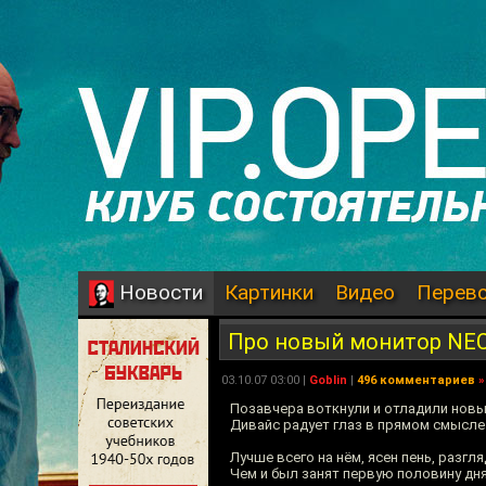
Картинки
Видео
Перев
Новости
Про новый монитор NEC
03.10.07 03:00 |
Goblin
|
496 комментариев
»
Позавчера воткнули и отладили нов
Дивайс радует глаз в прямом смысле
Лучше всего на нём, ясен пень, разгл
Чем и был занят первую половину дня