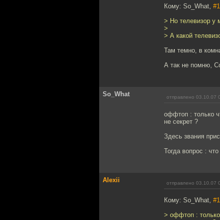
Кому: So_What,
#1
> Но телевизор у 
>
> А какой телевиз
Там темно, в комна
А так не помню, С
So_What
отправлено 03.10.07 
оффтоп : только ч
не секрет ?
Здесь звания при
Тогда вопрос : что
Alexii
отправлено 03.10.07 
Кому: So_What,
#1
> оффтоп : только