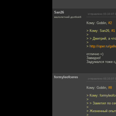
San26
отправлено 03.10.07 
малолетний долбоёб
Кому: Goblin,
#2
> Кому: San26,
#1
>
> > Дмитрий, а чт
>
>
http://oper.ru/ga
отлично =)
Завидно!
Задумался тоже с
formyleofceres
отправлено 03.10.07 
Кому: Goblin,
#8
> Кому: formyleofc
>
> > Заметил по се
>
> Жизненный опыт 
>