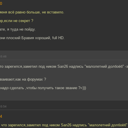
0
меня всё равно больше, не вставило.
ор,если не секрет ?
те, я туда не пойду.
они плоский Бравия хороший, full HD.
03:46
то зарегился,заметил под ником San26 надпись "малолетний долбоёб" -э
сваивают,как на форумах ?
 надо сделать ,чтобы получить такое звание ?=)))
03:54
4
 что зарегился,заметил под ником San26 надпись "малолетний долбоёб" 