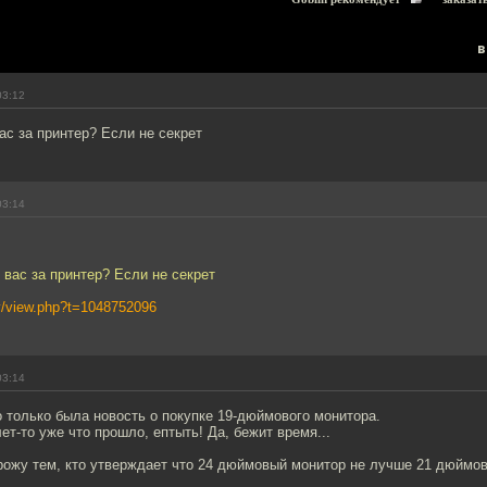
в
03:12
вас за принтер? Если не секрет
03:14
у вас за принтер? Если не секрет
ery/view.php?t=1048752096
03:14
 только была новость о покупке 19-дюймового монитора.
ет-то уже что прошло, ептыть! Да, бежит время...
рожу тем, кто утверждает что 24 дюймовый монитор не лучше 21 дюймов