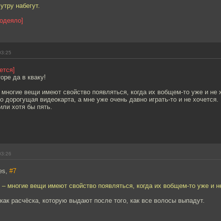
 утру набегут.
 одеяло]
03:25
ется]
оре да в кваку!
 многие вещи имеют свойство появляться, когда их вобщем-то уже и не
то дорогущая видеокарта, а мне уже очень давно играть-то и не хочется.
или хотя бы пять.
03:26
es,
#7
 – многие вещи имеют свойство появляться, когда их вобщем-то уже и 
как расчёска, которую выдают после того, как все волосы выпадут.