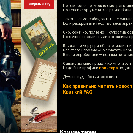
Потом, конечно, можно смотреть кин
Но телевизор у меня всё равно больш
Тексты, само собой, читать не сильно
Если раскрывать текст во весь экран 
Оно, конечно, полезно — супротив ос
Но лучше открывать две страницы сра
Ближе к вечеру пришёл специалист и
Без этого невозможно печатать норм
В ночи опробовали — полный пэ, отме
Однако дружно пришли ко мнению, чт
Надо бы и профили
принтера
подогна
Думаю, куды бечь и кого звать.
Как правильно читать новости
Краткий FAQ
Комментарии