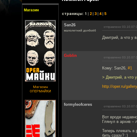
Магазин
cтраницы: 1 |
2
|
3
|
4
|
5
San26
отправлено 03.10.07 
малолетний долбоёб
Дмитрий, а что у 
Goblin
отправлено 03.10.07 
Кому: San26,
#1
> Дмитрий, а что 
http://oper.ru/gall
Магазин
ОПЕРМАЙКИ
formyleofceres
отправлено 03.10.07 
Вот вроде недавно
Глянул в архив – л
Теперь плевать в 
бить сразу? :)