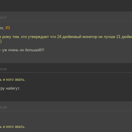
03:17
es,
#3
в рожу тем, кто утверждает что 24 дюймовый монитор не лучше 21 дюймо
)
- уж очень он большой!!!
03:20
 и кого звать.
тру набегут.
03:20
 и кого звать.