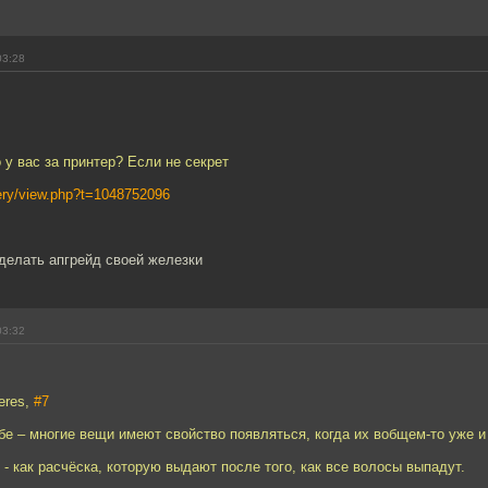
03:28
о у вас за принтер? Если не секрет
llery/view.php?t=1048752096
делать апгрейд своей железки
03:32
eres,
#7
бе – многие вещи имеют свойство появляться, когда их вобщем-то уже 
- как расчёска, которую выдают после того, как все волосы выпадут.