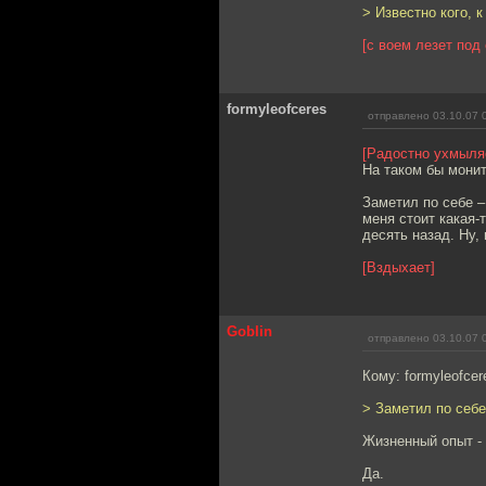
> Известно кого, к
[с воем лезет под
formyleofceres
отправлено 03.10.07 
[Радостно ухмыля
На таком бы монит
Заметил по себе –
меня стоит какая-
десять назад. Ну, 
[Вздыхает]
Goblin
отправлено 03.10.07 
Кому: formyleofcer
> Заметил по себе
Жизненный опыт - 
Да.