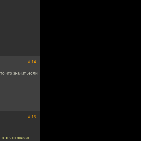
# 14
то что значит ,если
# 15
-это что значит