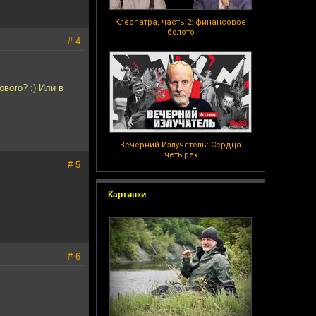
Клеопатра, часть 2: финансовое
болото
# 4
вого? :) Или в
Вечерний Излучатель: Сердца
четырех
# 5
Картинки
# 6