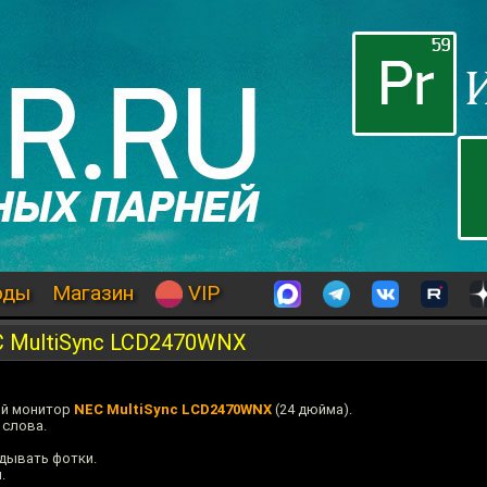
оды
Магазин
VIP
 MultiSync LCD2470WNX
ый монитор
NEC MultiSync LCD2470WNX
(24 дюйма).
 слова.
ядывать фотки.
.