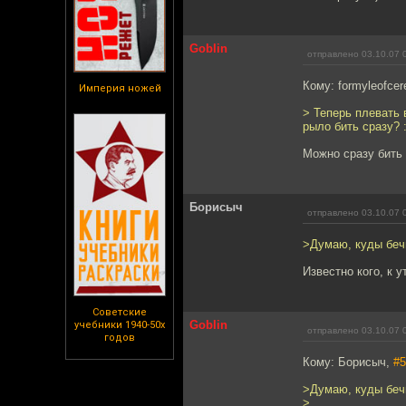
Goblin
отправлено 03.10.07 
Кому: formyleofcer
Империя ножей
> Теперь плевать 
рыло бить сразу? :
Можно сразу бить 
Борисыч
отправлено 03.10.07 
>Думаю, куды бечь
Известно кого, к у
Советские
Goblin
учебники 1940-50х
отправлено 03.10.07 
годов
Кому: Борисыч,
#5
>Думаю, куды бечь
>