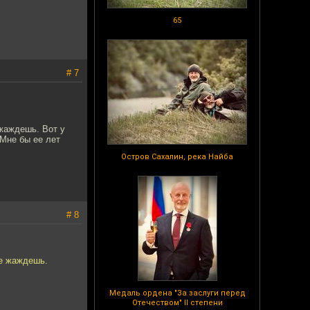
65
# 7
 жаждешь. Вот у
 Мне бы ее лет
Остров Сахалин, река Найба
# 8
не жаждешь.
Медаль ордена "За заслуги перед
Отечеством" II степени