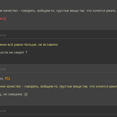
е качество – говорить, вобщем-то, грустые вещи так, что хочется ржать 
ису]
03:32
меня всё равно больше, не вставило.
,если не секрет ?
03:32
es,
#11
ное качество – говорить, вобщем-то, грустые вещи так, что хочется ржат
, но смешное :)))
03:33