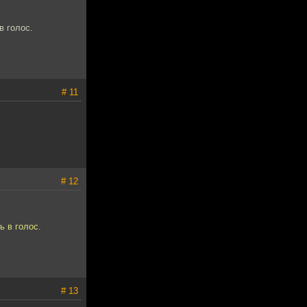
в голос.
# 11
# 12
ь в голос.
# 13