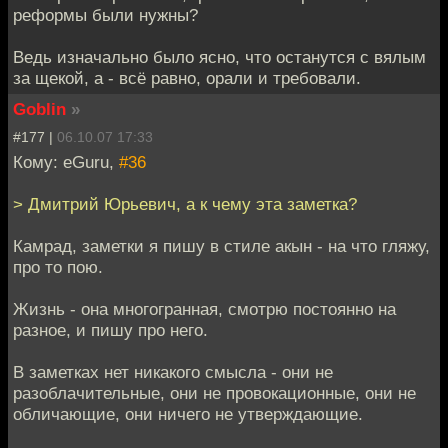
реформы были нужны?
Ведь изначально было ясно, что останутся с вялым
за щекой, а - всё равно, орали и требовали.
Goblin
»
#177 |
06.10.07 17:33
Кому: eGuru,
#36
> Дмитрий Юрьевич, а к чему эта заметка?
Камрад, заметки я пишу в стиле акын - на что гляжу,
про то пою.
Жизнь - она многогранная, смотрю постоянно на
разное, и пишу про него.
В заметках нет никакого смысла - они не
разоблачительные, они не провокационные, они не
обличающие, они ничего не утверждающие.