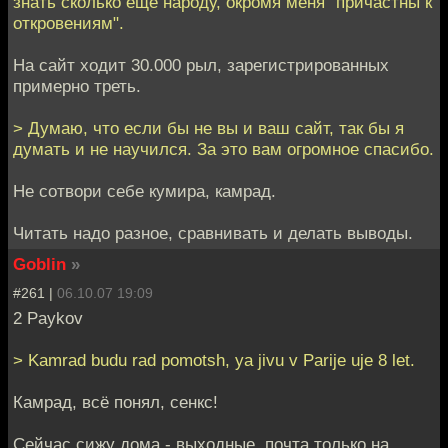
знать сколько еще народу, окромя меня "причастны к
откровениям".
На сайт ходит 30.000 рыл, зарегистрированных
примерно треть.
> Думаю, что если бы не вы и ваш сайт, так бы я
думать и не научился. За это вам огромное спасибо.
Не сотвори себе кумира, камрад.
Читать надо разное, сравнивать и делать выводы.
Goblin
»
#261 |
06.10.07 19:09
2 Paykov
> Kamrad budu rad pomotsh, ya jivu v Parije uje 8 let.
Камрад, всё понял, сенкс!
Сейчас сижу дома - выходные, почта только на