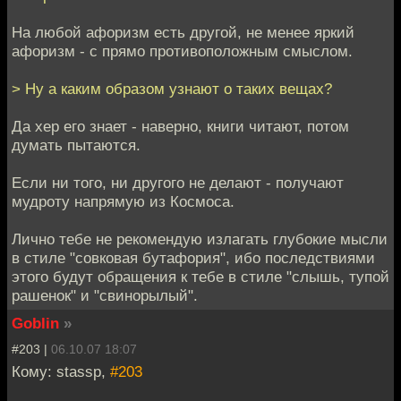
На любой афоризм есть другой, не менее яркий
афоризм - с прямо противоположным смыслом.
> Ну а каким образом узнают о таких вещах?
Да хер его знает - наверно, книги читают, потом
думать пытаются.
Если ни того, ни другого не делают - получают
мудроту напрямую из Космоса.
Лично тебе не рекомендую излагать глубокие мысли
в стиле "совковая бутафория", ибо последствиями
этого будут обращения к тебе в стиле "слышь, тупой
рашенок" и "свинорылый".
Goblin
»
#203 |
06.10.07 18:07
Кому: stassp,
#203