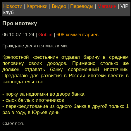
Новости
|
Картинки
|
Видео
|
Переводы
|
Магазин
|
VIP
клуб
Про ипотеку
06.10.07 11:24
|
Goblin
|
608 комментариев
Граждане делятся мыслями:
Крепостной крестьянин отдавал барину в среднем
половину своих доходов. Примерно столько же
должен отдавать банку современный ипотечник.
Предлагаю для развития в России ипотеки ввести в
законодательство:
- порку за недоимки во дворе банка
- сыск беглых ипотечников
- перекредитование из одного банка в другой только 1
раз в году, в Юрьев день
Смеялся.