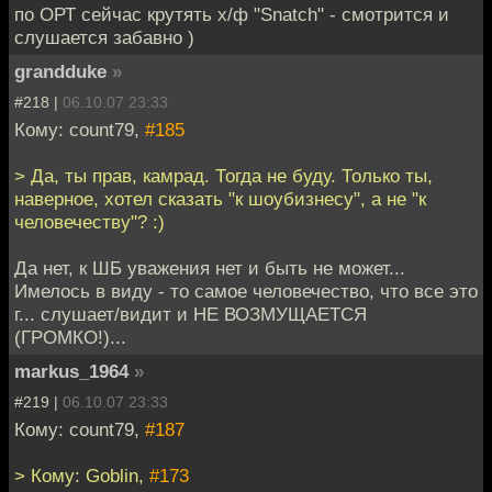
по ОРТ сейчас крутять х/ф "Snatch" - смотрится и
слушается забавно )
grandduke
»
#218 |
06.10.07 23:33
Кому: count79,
#185
> Да, ты прав, камрад. Тогда не буду. Только ты,
наверное, хотел сказать "к шоубизнесу", а не "к
человечеству"? :)
Да нет, к ШБ уважения нет и быть не может...
Имелось в виду - то самое человечество, что все это
г... слушает/видит и НЕ ВОЗМУЩАЕТСЯ
(ГРОМКО!)...
markus_1964
»
#219 |
06.10.07 23:33
Кому: count79,
#187
> Кому: Goblin,
#173