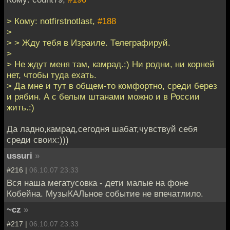
> Кому: notfirstnotlast,
#188
>
> > Жду тебя в Израиле. Телеграфируй.
>
> Не ждут меня там, камрад.:) Ни родни, ни корней
нет, чтобы туда ехать.
> Да мне и тут в общем-то комфортно, среди берез
и рябин. А с белым штанами можно и в России
жить.:)
Да ладно,камрад,сегодня шабат,чувствуй себя
среди своих:)))
ussuri
»
#216 |
06.10.07 23:33
Вся наша мегатусовка - дети малые на фоне
Кобейна. МузыКАЛьное событие не впечатлило.
~cz
»
#217 |
06.10.07 23:33