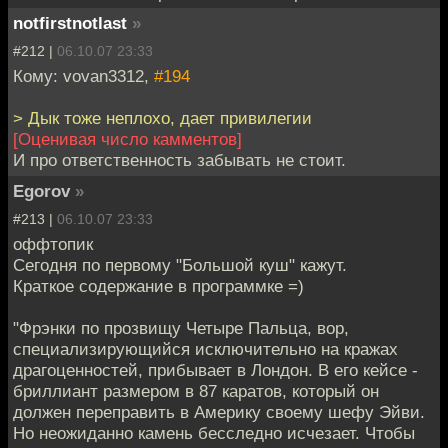
notfirstnotlast
»
#212 |
06.10.07 23:33
Кому: vovan3312,
#194
> Дык тоже неплохо, дает привилегии
[Оценивая число камментов]
И про ответственность забывать не стоит.
Egorov
»
#213 |
06.10.07 23:33
оффтопик
Сегодня по первому "Большой куш" кажут.
Краткое содержание в программке =)
"Фрэнки по прозвищу Четыре Пальца, вор,
специализирующийся исключительно на кражах
драгоценностей, прибывает в Лондон. В его кейсе -
бриллиант размером в 87 каратов, который он
должен переправить в Америку своему шефу Эйви.
Но неожиданно камень бесследно исчезает. Чтобы