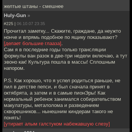
желтые штаны - смешнее
Huly-Gun
»
#225 |
06.10.07 23:35
Прочитал заметку... Скажите, граждане, да неужто
нонче и впрямь подобное по ящику показывают?
[делает большие глааза]
.
Сам я в последние годы только трансляции
формулы ван разок в две-три недели включаю, а тут
эвоно как! Культура пошла в массы! Сплошным
напором.
P.S. Как хорошо, что я успел родиться раньше, не
пил в детстве пепси, и был сначала принят в
октябрята, а затем и в самые пионЭры! Как
нормальный ребенок занимался собирательством
макулатуры, металолома и разведением
скворешников... нынешним киндерам такого не
понять!
[утирает алым галстуком набежавшую слезу]