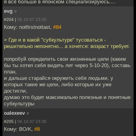
я всё больше в японском специализируюсь....
evg
»
#204 |
06.10.07 23:30
Кому: notfirstnotlast,
#84
> Где и в какой "субкультуре" тусоваться -
решительно непонятно... а хочется: возраст требует.
попробуй определить свои жизненные цели (каким
бы ты хотел себя видеть лет через 5-10-20), составь
план,
и дальше старайся окружить себя людьми, у
которых такие же цели, либо которые их уже
достигли,
думаю это будет максимально полезные и понятные
субкультуры
oalexeev
»
#205 |
06.10.07 23:30
Кому: BO/K,
#8