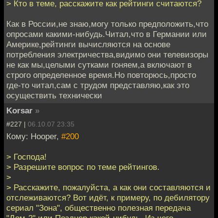
> Кто в теме, расскажите как рейтинги считаются?
Как в России,не знаю,могу только предположить,что
опросами какими-нибудь.Читал,что в Германии или
Америке,рейтинги вычисляются на основе
потребления электричества,видимо они телевизоры
не как мы,целыми сутками гоняем,а включают в
строго определенное время.Но повторюсь,просто
где-то читал,сам с трудом представляю,как это
осуществить технически
Korsar
»
#227 |
06.10.07 23:35
Кому: Hooper,
#200
> Господа!
> Разрешите вопрос по теме рейтингов.
>
> Расскажите, пожалуйста, а как они составляются и
отслеживаются? Вот идёт, к примеру, по дебилятору
сериал "Зона", общественно полезная передача
"Дом-2" или Позднер какой-нибудь. Из чего