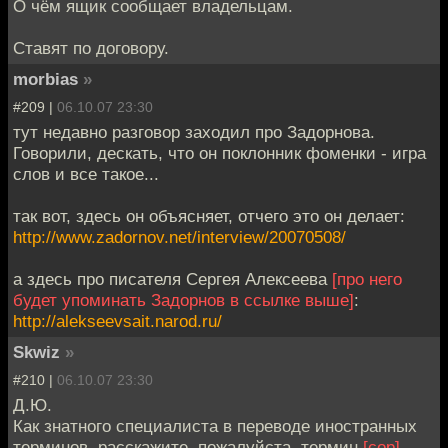
О чём ящик сообщает владельцам.
Ставят по договору.
morbias
»
#209 |
06.10.07 23:30
тут недавно разговор заходил про Задорнова.
Говорили, дескать, что он поклонник фоменки - игра
слов и все такое...
так вот, здесь он объясняет, отчего это он делает:
http://www.zadornov.net/interview/20070508/
а здесь про писателя Сергея Алексеева
[про него
будет упоминать Задорнов в ссылке выше]
:
http://alekseevsait.narod.ru/
Skwiz
»
#210 |
06.10.07 23:30
Д.Ю.
Как знатного специалиста в переводе иностранных
терминов, расскажите, пожалуйста, термин
[cop]
-