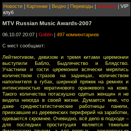
Новости
|
Картинки
|
Видео
|
Переводы
|
Магазин
|
VIP
клуб
MTV Russian Music Awards-2007
06.10.07 20:07
|
Goblin
|
497 комментариев
С мест сообщают:
Лейтмотивом, девизом и тремя китами церемонии
выступили Бабло, Быдлячество и Блядство.
Участники и гости церемонии всячески мерялись
количеством стразов на задницах, количеством
наполнителя в губах, шириной пряжек на ремнях и
интенсивностью кератинового оранжевого на коже.
Такого количества потаскушно одетых женщин я не
видела никогда в своей жизни. Думается мне, что
даже среднестатистические работницы панели,
приехавшие из деревенских периферий на заработки,
одеваются скромнее. Очевидно, всё дело в подходе –
для последних проституция является тяжелым
физическим трудом, а для первых – вожделенным