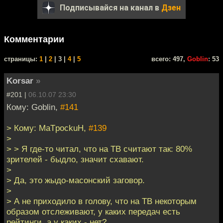
Подписывайся на канал в
Дзен
Комментарии
cтраницы:
1
|
2
| 3 |
4
|
5
всего: 497,
Goblin
: 53
Korsar
»
#201 |
06.10.07 23:30
Кому: Goblin,
#141
> Кому: MaTpockuH,
#139
>
> > Я где-то читал, что на ТВ считают так: 80%
зрителей - быдло, значит схавают.
>
> Да, это жыдо-масонский заговор.
>
> А не приходило в голову, что на ТВ некоторым
образом отслеживают, у каких передач есть
рейтинги, а у каких - нет?