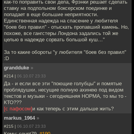
как-то поправить свои дела, Фрэнки решает сделать
ставку на подпольном боксерском поединке и
попадает в еще большие неприятности.
Единственная надежда на спасение у любителя
"боев без правил" - отыскать пропавший камень. Но,
похоже, все гангстеры Лондона задались той же
целью в надежде сорвать большой куш…"
За то какие обороты "у любителя "боев без правил"
:D
grandduke
»
#214 |
06.10.07 23:33
Да - и если все эти "поющие голубцы" и помятые
проблядушки, несущие полную ахинею под видом
текстов и музыки - сегодняшняя НОРМА, то мы то -
КТО???
[с пафосом]
и как теперь с этим дальше жить?
markus_1964
»
#215 |
06.10.07 23:33
Кому: count79,
#190