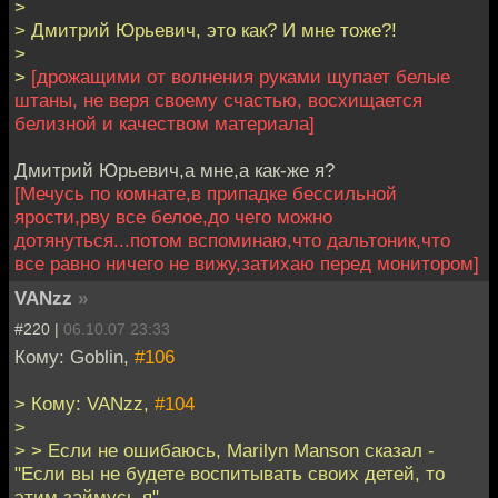
>
> Дмитрий Юрьевич, это как? И мне тоже?!
>
>
[дрожащими от волнения руками щупает белые
штаны, не веря своему счастью, восхищается
белизной и качеством материала]
Дмитрий Юрьевич,а мне,а как-же я?
[Мечусь по комнате,в припадке бессильной
ярости,рву все белое,до чего можно
дотянуться...потом вспоминаю,что дальтоник,что
все равно ничего не вижу,затихаю перед монитором]
VANzz
»
#220 |
06.10.07 23:33
Кому: Goblin,
#106
> Кому: VANzz,
#104
>
> > Если не ошибаюсь, Marilyn Manson сказал -
"Если вы не будете воспитывать своих детей, то
этим займусь я".