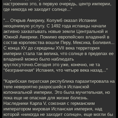
настроению это, в первую очередь, центр империи,
где никогда не заходит солнце..."
"... Открыв Америку, Колумб оказал Испании
неоценимую услугу. С 1492 года испанцы начали
активно захватывать новые земли Центральной и
Южной Америки. Помимо европейских владений в
состав королевства вошли Перу, Мексика, Боливия...
С конца XV до середины XVII века территория
империи стала так велика, что солнце в пределах ее
владений можно было наблюдать
круглосуточно.Сегодня это уже, конечно, не та
“безграничная“ Испания, что четыре века назад..."
"Карибская пиратская республика паразитировала на
теле невероятно разросшейся Испанской
колониальной империи. Это была мучительная, но
пока еще не опасная для жизни болезнь.
Наследники Карла V, союзная с германским
императором мировая Испанская империя, над
которой «никогда не заходит солнце», еще могли бы