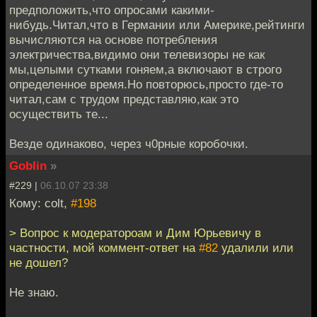
предположить,что опросами какими-
нибудь.Читал,что в Германии или Америке,рейтинги
вычисляются на основе потребления
электричества,видимо они телевизоры не как
мы,целыми сутками гоняем,а включают в строго
определенное время.Но повторюсь,просто где-то
читал,сам с трудом представляю,как это
осуществить те...
Везде одинаково, через ч0рные коробочки.
Goblin
»
#229 |
06.10.07 23:38
Кому: colt,
#198
> Вопрос к модератороам и Дим Юрьевичу в
частности, мой коммент-ответ на
#82
удалили или
не дошел?
Не знаю.