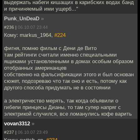
выдержать набеги кишащих в карибских водах банд
и причиняемый ими ущерб..."
Punk_UnDeaD
»
#236 |
06.10.07 23:44
Кому: markus_1964,
#224
фигня, помню фильм с Дени де Вито
там рейтинги считали именно специальными
ящиками установленными в домах особым образом
отобранных американцев
собственно на фальсификации этого и был основан
сюжет, подозреваю что так оно и есть, потому как
другого способа придумать не в состоянии
а электричество мерять, так когда объявили о
гибели принцесы Дианы, то там супер напряг с
электрикой случился, все ломанулись кофе варить
vovan3312
»
#237 |
06.10.07 23:49