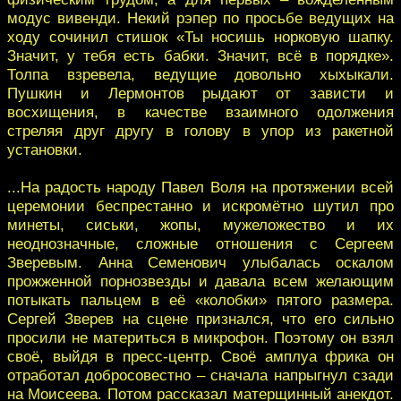
модус вивенди. Некий рэпер по просьбе ведущих на
ходу сочинил стишок «Ты носишь норковую шапку.
Значит, у тебя есть бабки. Значит, всё в порядке».
Толпа взревела, ведущие довольно хыхыкали.
Пушкин и Лермонтов рыдают от зависти и
восхищения, в качестве взаимного одолжения
стреляя друг другу в голову в упор из ракетной
установки.
...На радость народу Павел Воля на протяжении всей
церемонии беспрестанно и искромётно шутил про
минеты, сиськи, жопы, мужеложество и их
неоднозначные, сложные отношения с Сергеем
Зверевым. Анна Семенович улыбалась оскалом
прожженной порнозвезды и давала всем желающим
потыкать пальцем в её «колобки» пятого размера.
Сергей Зверев на сцене признался, что его сильно
просили не материться в микрофон. Поэтому он взял
своё, выйдя в пресс-центр. Своё амплуа фрика он
отработал добросовестно – сначала напрыгнул сзади
на Моисеева. Потом рассказал матерщинный анекдот.