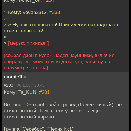
Кому: switch_on,
#234
> Кому: vovan3312,
#233
>
> > Ну так это понятно! Привилегии накладывают
ответственность!
>
>
[мерзко хихикает]
[собрал дзен в кулак, надел наушники, включил
спиричуэл эмбиент и медитирует, зависнув в
полуметре от пола]
count79
»
#238 |
06.10.07 23:49
Кому: Ta_KUN,
#201
Вот оно... Это лобовой перевод (более точный), не
стихотворный. Там в сети у нее есть еще
стихотворный вариант.
Группа "Серебро", "Песня №1"