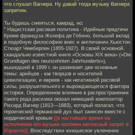
что слушал Вагнера. Ну давай тогда музыку Вагнера
запретим.
Ты будешь смеяться, камрад, но:
" Нацистская расовая политика - Идейные предтечи
Кроме француза Жозефа де Гобино, большой вклад
в подобную философию внес и англичанин Хьюстон
Стюарт Чемберлен (1855-1927). В своей основной,
скандально известной книге «Основы XIX века» («Die
Grundlagen des neunzehnten Jahrhunderts»),
вышедшей в 1899 г, он развивает две основные
темы: арийцев - как творцов и носителий
цивилизации, и евреев - как негативной расовой
силы, разрушительного и вырождающегося фактора
истории. Определенное влияние в распространении
такого рода расизма оказал немецкий композитор
Рихард Вагнер (1813—1883), который полагал, что
героический германский дух был занесен вместе с
нордической кровью
[(в настоящее время на
исполнение его музыки наложен негласный запрет в
Израиле)]
. Впоследствии юношеское увлечение