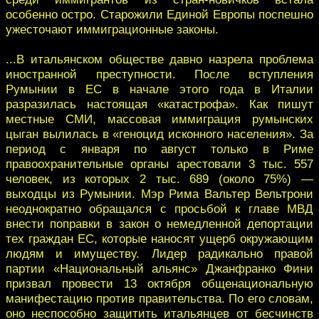
особенно остро. Старожили Единой Европы поспешно
ужесточают иммиграционные законы.
...В итальянском обществе давно назрела проблема
иностранной преступности. После вступления
Румынии в ЕС в начале этого года в Италии
разразилась настоящая «катастрофа». Как пишут
местные СМИ, массовая иммиграция румынских
цыган вылилась в «геноцид исконного населения». За
период с января по август только в Риме
правоохранительные органы арестовали 3 тыс. 557
человек, из которых 2 тыс. 689 (около 75%) —
выходцы из Румынии. Мэр Рима Вальтер Вельтрони
неоднократно обращался с просьбой к главе МВД
внести поправки в закон о немедленной депортации
тех граждан ЕС, которые наносят ущерб окружающим
людям и имуществу. Лидер радикально правой
партии «Национальный альянс» Джанфранко Фини
призвал провести 13 октября общенациональную
манифестацию против правительства. По его словам,
оно неспособно защитить итальянцев от бесчинств