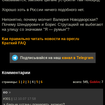
Хорошо хоть в России ничего подобного нет.
Непонятно, почему молчит Валерия Новодворская?
Почему Шендерович и Борис Стругацкий не выбегают
на улицу со значками "Я — румын"?
Как правильно читать новости на oper.ru
Краткий FAQ
Подписывайся на наш
канал в Telegram
Комментарии
cтраницы:
1
|
2
|
3
| 4 |
5
|
6
всего: 545,
Goblin
: 7
eo
»
#301 |
12.10.07 17:58
а белые штаны померять можно?