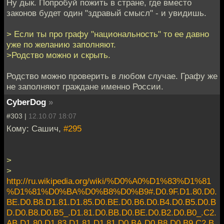
Ну дык. Попробуй пожить в стране, где вместо
законов будет один "здравый смысл" - и увидишь.
> Если ты про графу "национальность" то ее давно
уже по желанию заполняют.
>Родство можно и скрыть.
Родство можно проверить в любом случае. Графу же
не заполняют граждане именно России.
CyberDog
»
#303 |
12.10.07 18:07
Кому: Сашич,
#295
>
>
http://ru.wikipedia.org/wiki/%D0%A0%D1%83%D1%81
%D1%81%D0%BA%D0%B8%D0%B9#.D0.9F.D1.80.D0.
BE.D0.B8.D1.81.D1.85.D0.BE.D0.B6.D0.B4.D0.B5.D0.B
D.D0.B8.D0.B5_.D1.81.D0.BB.D0.BE.D0.B2.D0.B0_.C2.
AB.D1.80.D1.83.D1.81.D1.81.D0.BA.D0.B8.D0.B9.C2.B