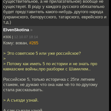
существительное, а не прилагательное) вообще не
существует. В роду у каждого русского обязательно
будет представитель какого-нибудь другого народа
(украинского, белорусского, татарского, еврейского и
т.д.)
ElvenSkotina
»
#306 |
12.10.07 18:14
Кому: вован,
#265
> Это советское 5 или уже российское?
>
> Потому как иметь 5 по истории и не знать про
кавказские войны,про разборки с Шамилем..
Российское 5, только историчка с 25ти летним
стажем, не думаю что она нам чё-то по-другому
стала рассказывать.
> А съезди узнай.
А сам съезди узнай.