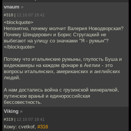
vnaum
»
#318 |
12.10.07 18:41
<blockquote>
Непонятно, почему молчит Валерия Новодворская?
Почему Шендерович и Борис Стругацкий не
выбегают на улицу со значками "Я - румын"?
</blockquote>
Потому что итальянские румыны, глупость Буша и
видеокамеры на каждом фонаре в Англии - это
вопросы итальянских, американских и английских
людей.
А нам достались война с грузинской минералкой,
путинское враньё и единороссийская
бессовестность.
Viking
»
#319 |
12.10.07 18:41
Кому: cvetkof,
#316