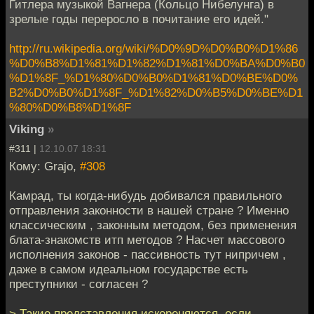
Гитлера музыкой Вагнера (Кольцо Нибелунга) в
зрелые годы переросло в почитание его идей."
http://ru.wikipedia.org/wiki/%D0%9D%D0%B0%D1%86
%D0%B8%D1%81%D1%82%D1%81%D0%BA%D0%B0
%D1%8F_%D1%80%D0%B0%D1%81%D0%BE%D0%
B2%D0%B0%D1%8F_%D1%82%D0%B5%D0%BE%D1
%80%D0%B8%D1%8F
Viking
»
#311 |
12.10.07 18:31
Кому: Grajo,
#308
Камрад, ты когда-нибудь добивался правильного
отправления законности в нашей стране ? Именно
классическим , законным методом, без применения
блата-знакомств итп методов ? Насчет массового
исполнения законов - пассивность тут нипричем ,
даже в самом идеальном государстве есть
преступники - согласен ?
> Такие представления искореняются, если