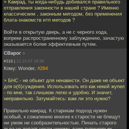
> Камрад, ты когда-нибудь добивался правильного
отправления законности в нашей стране ? Именно
классическим , законным методом, без применения
блата-знакомств итп методов ?
Войти в открытую дверь, а не с черного хода,
вопреки распространенному заблуждению, зачастую
оказывается более эффективным путем.
CBapor
»
#316 |
12.10.07 18:35
Кому: Wonder,
#264
> БНС - не объект для ненависти. Он даже не объект
для о(б)суждения. Использовать его как некий жупел
- по мне, так слишком легко и удобно. И значит,
неправильно. Затумайтесь: вам ли это нужно?
Правильно камрад. К старикам подход нужен
особый, к сожалению многие к старости не блещут
ни умом ни сообразительностью. Пинать старого
льва не делает чести никому, даже тупичковым