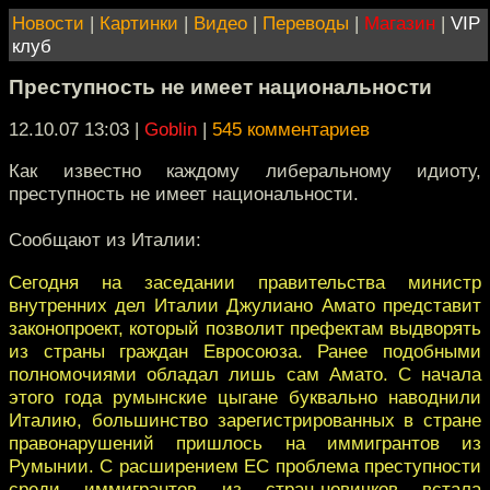
Новости
|
Картинки
|
Видео
|
Переводы
|
Магазин
|
VIP
клуб
Преступность не имеет национальности
12.10.07 13:03
|
Goblin
|
545 комментариев
Как известно каждому либеральному идиоту,
преступность не имеет национальности.
Сообщают из Италии:
Сегодня на заседании правительства министр
внутренних дел Италии Джулиано Амато представит
законопроект, который позволит префектам выдворять
из страны граждан Евросоюза. Ранее подобными
полномочиями обладал лишь сам Амато. С начала
этого года румынские цыгане буквально наводнили
Италию, большинство зарегистрированных в стране
правонарушений пришлось на иммигрантов из
Румынии. С расширением ЕС проблема преступности
среди иммигрантов из стран-новичков встала