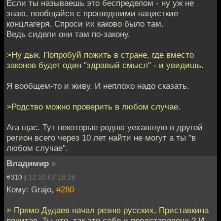
Если ты называешь это беспределом - ну уж не
знаю, пообщайся с прошедшими нацисткие
концлагеря. Спроси их каково было там.
Ведь сидели они там по-закону.
>Ну дык. Попробуй пожить в стране, где вместо
законов будет один "здравый смысл" - и увидишь.
Я вообщем-то и живу. И неплохо надо сказать.
>Родство можно проверить в любом случае.
Ага щас. Тут некоторые родню уехавшую в другой
регион всего через 10 лет найти не могут а ты "в
любом случае".
Владимир
»
#310 |
12.10.07 18:28
Кому: Grajo,
#280
> Прямо Дудаев начал резню русских, Приставкина
почитав. Ты что, так это себе и представляешь? И