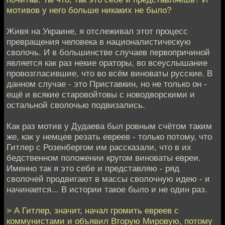
мотивов у него больше никаких не было?
Живя на Украине, я отслеживал этот процесс
превращения человека в националистическую
сволочь. И в большинстве случаев первопричиной
является как раз некие ораторы, во всеуслышание
провозгласившие, что во всём виноваты русские. В
данном случае - это Приставкин, но не только он -
ещё и всякие старовойтовы с новодворскими и
остальной сволочью подвизались.
Как раз мотив у Дудаева был ровным счётом таким
же, как у немцев резать евреев - только потому, что
Гитлер с Розенбергом им рассказали, что в их
бедственном положении кругом виноваты евреи.
Именно так я это себе и представляю - ряд
сволочей продвигают в массы сволочную идею - и
начинается... В истории такое было и не один раз.
> А Гитлер, значит, начал громить евреев с
коммунистами и объявил Вторую Мировую, потому