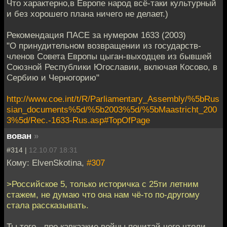
Что характерно,в Европе народ всё-таки культурный
и без хорошего плана ничего не делает.)
Рекомендация ПАСЕ за нумером 1633 (2003)
"О принудительном возвращении из государств-
членов Совета Европы цыган-выходцев из бывшей
Союзной Республики Югославии, включая Косово, в
Сербию и Черногорию"
http://www.coe.int/t/R/Parliamentary_Assembly/%5bRus
sian_documents%5d/%5b2003%5d/%5bMaastricht_200
3%5d/Rec.-1633-Rus.asp#TopOfPage
вован
»
#314 |
12.10.07 18:31
Кому: ElvenSkotina,
#307
>Российское 5, только историчка с 25ти летним
стажем, не думаю что она нам чё-то по-другому
стала рассказывать.
Ты того - про кавказкие войны почитай чего чтоли.