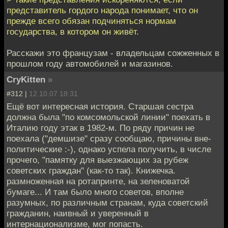
представитель гордого народа понимает, что он
прежде всего обязан подчиняться нормам
государства, в котором он живёт.
Расскажи это французам - владельцам сожженных в
прошлом году автомобилей и магазинов.
CryKitten
»
#312 |
12.10.07 18:31
Ещё вот интересная история. Старшая сестра
должна была "по комсомольской линии" поехать в
Италию году этак в 1982-м. По ряду причин не
поехала ("демшизе" сразу сообщаю, причины вне-
политические :-), однако успела получить, в числе
прочего, "памятку для выезжающих за рубеж
советских граждан" (как-то так). Книжечка.
размноженная на ротапринте, на зеленоватой
бумаге... И там было много советов, вполне
разумных, по различным странам, куда советский
гражданин, наивный и уверенный в
интернационализме, мог попасть.