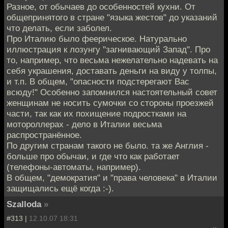
Разное, от обычаев до особенностей кухни. От
общепринятого в стране "языка жестов" до указаний
что делать, если заболел.
Про Италию было феерическое. Натурально
иллюстрация к лозунгу "загнивающий Запад". Про
то, например, что весьма нежелательно надевать на
себя украшения, доставать деньги на виду у толпы,
и т.п. В общем, "опасности подстерегают Вас
всюду!" Особенно запомнился настоятельный совет
женщинам не носить сумочки со стороны проезжей
части, так как их похищение подростками на
мотороллерах - дело в Италии весьма
распространённое.
По другим странам такого не было. та же Англия -
больше про обычаи, и где что как работает
(телефоны-автоматы, например).
В общем, "демократия" и "права человека" в Италии
защищались ещё когда :-).
Szallodа
»
#313 |
12.10.07 18:31