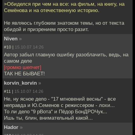
>Обиделся при чем на все: на фильм, на книгу, на
Семёнова и на отечественную историю.
Не являюсь глубоким знатоком темы, но от текста
обидой и призрением просто разит.
Niven
»
#10 |
15.10.07 14:26
Автор забыл главную ошибку разоблачить, ведь, на
самом деле
[громко шепчет]
ТАК НЕ БЫВАЕТ!
korvin_korvin
»
#11 |
15.10.07 14:26
Не, ну ясное дело - "17 мгновений весны" - все
неправда и Ю.Семенов с режиссером - лохи...
То ли дело "9 рВота" и Пёдор БонДРОЧук...
Ишь ты, блин, внимательный какой...
Hador
»