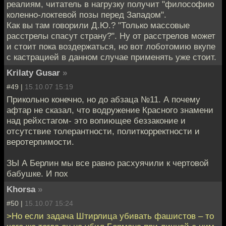
реалиям, читатель в нагрузку получит "философию
коленно-локтевой позы перед Западом".
Как вы там говорили Д.Ю.? "Только массовые
расстрелы спасут страну?". Ну от расстрелов может
и стоит пока воздержаться, но вот лоботомию вкупе
с кастрацией в данном случае применять уже стоит.
Krilaty Gusar
»
#49 |
15.10.07 15:19
Прикольно конечно, но до абзаца №11. А почему
афтар не сказал, что водружение Красного знамени
над рейхстагом- это вопиющее беззаконие и
отсутствие толерантности, политкорректности и
веротерпимости.
ЗЫ А Берлин мы все равно расхуячили к чертовой
бабушке. И пох
Khorsa
»
#50 |
15.10.07 15:24
>Но если задача Штирлица убивать фашистов – то