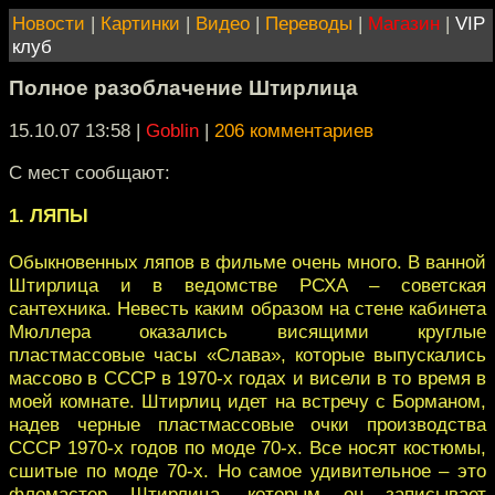
Новости
|
Картинки
|
Видео
|
Переводы
|
Магазин
|
VIP
клуб
Полное разоблачение Штирлица
15.10.07 13:58
|
Goblin
|
206 комментариев
С мест сообщают:
1. ЛЯПЫ
Обыкновенных ляпов в фильме очень много. В ванной
Штирлица и в ведомстве РСХА – советская
сантехника. Невесть каким образом на стене кабинета
Мюллера оказались висящими круглые
пластмассовые часы «Слава», которые выпускались
массово в СССР в 1970-х годах и висели в то время в
моей комнате. Штирлиц идет на встречу с Борманом,
надев черные пластмассовые очки производства
СССР 1970-х годов по моде 70-х. Все носят костюмы,
сшитые по моде 70-х. Но самое удивительное – это
фломастер Штирлица, которым он записывает