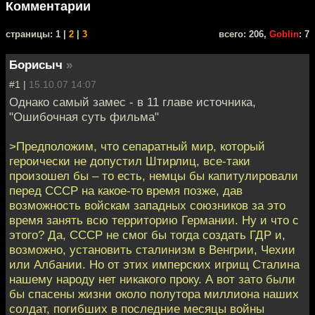
Комментарии
cтраницы: 1 |
2
|
3
всего: 206,
Goblin
: 7
Борисыч
»
#1 |
15.10.07 14:07
Однако самый замес - в 11 главе источника,
"Ошибочная суть фильма"
>Предположим, что сепаратный мир, который
героически не допустил Штирлиц, все-таки
произошел бы – то есть, немцы бы капитулировали
перед СССР на какое-то время позже, дав
возможность войскам западных союзников за это
время занять всю территорию Германии. Ну и что с
этого? Да, СССР не смог бы тогда создать ГДР и,
возможно, установить сталинизм в Венгрии, Чехии
или Албании. Но от этих имперских игрищ Сталина
нашему народу нет никакого проку. А вот зато были
бы спасены жизни около полутора миллиона наших
солдат, погибших в последние месяцы войны