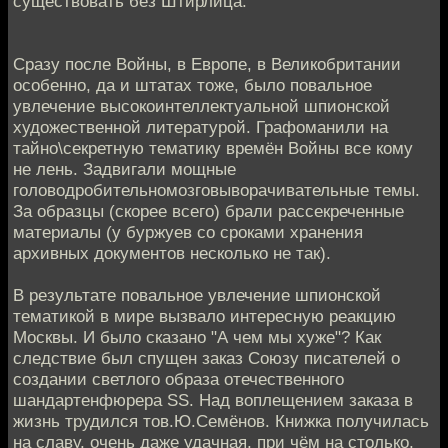
существовать без Штирлица:
Сразу после Войны, в Европе, в Великобритании
особенно, да и штатах тоже, было повальное
увлечение высокоинтеллектуальной шпионской
художественной литературой. Графоманили на
тайно\секретную тематику времён Войны все кому
не лень. Задвигали мощные
головодробительномозговыворачивательные темы.
За образцы (скорее всего) брали рассекреченные
материалы (у буржуев со сроками хранения
архивных документов несколько не так).
В результате повальное увлечение шпионской
тематикой в мире вызвало интересную реакцию
Москвы. И было сказано "А чем мы хуже"? Как
следствие был спущен заказ Союзу писателей о
создании светлого образа отечественного
шандартенфюрера SS. Над воплещением заказа в
жизнь трудился тов.Ю.Семёнов. Книжка получилась
на славу, очень даже удачная, при чём на столько,