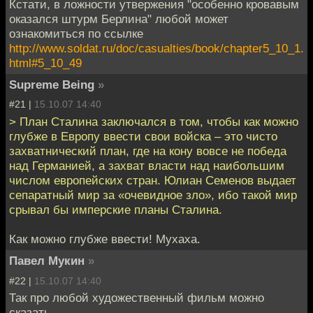
Кстати, в ложности утвержения "особенно кровавым
оказался штурм Берлина" любой может
ознакомиться по ссылке
http://www.soldat.ru/doc/casualties/book/chapter5_10_1.
html#5_10_49
Supreme Being
»
#21 |
15.10.07 14:40
> План Сталина заключался в том, чтобы как можно
глубже в Европу ввести свои войска – это чисто
захватнический план, где на кону вовсе не победа
над Германией, а захват власти над наибольшим
числом европейских стран. Юлиан Семенов выдает
сепаратный мир за «очевидное зло», ибо такой мир
срывал бы имперские планы Сталина.
Как можно глубже ввести! Мухаха.
Павел Мукин
»
#22 |
15.10.07 14:40
Так про любой художественный фильм можно
сказать.