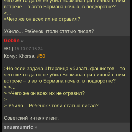
чего же тогда он не убил Бормана при личной с ним
встрече – в авто Бормана ночью, в подворотне?
>...
>Чего же он всех их не отравил?
Убило... Ребёнок чтоли статью писал?
Goblin
»
#51 |
15.10.07 15:24
Кому: Khorsa,
#50
>Но если задача Штирлица убивать фашистов – то
чего же тогда он не убил Бормана при личной с ним
встрече – в авто Бормана ночью, в подворотне?
> >...
> >Чего же он всех их не отравил?
>
> Убило... Ребёнок чтоли статью писал?
Советский интеллигент.
snusmumric
»