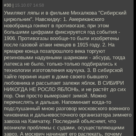
#30 |
15.10.07 14:58
Умиляют ляпы и в фильме Михалкова "Сибирский
цирюльник". Навскидку: 1. Американского
новобранца гоняют в противогазе, при этом
большими цифрами фиксируется год события -
1906. Противогазы вообще-то были изобретены
после газовой атаки немцев в 1915 году. 2. На
ярмарке конца позапрошлого века торгуют
резиновыми надувными шариками - абсурд, тогда
латекса не было, только-только подбирались к
технологии изготовления каучука. 3. В сибирской
тайге героиня ишет в доме своего бывшего
любовника и рассыпает залежи яблок. В СИБИРИ
НИКОГДА НЕ РОСЛО ЯБЛОНЬ, и не растёт до сих
пор. Они просто вымерзают зимой. Можно
перечислять и дальше. Напоминает когда-то
подслушанный мною разговор московского военного
чиновника и дальневосточного организатора зимнего
завоза на Камчатку. Последний объясняет, что
возникли проблемы с судами, осуществляющими
завоз. А москвич начинает его распекать, почему