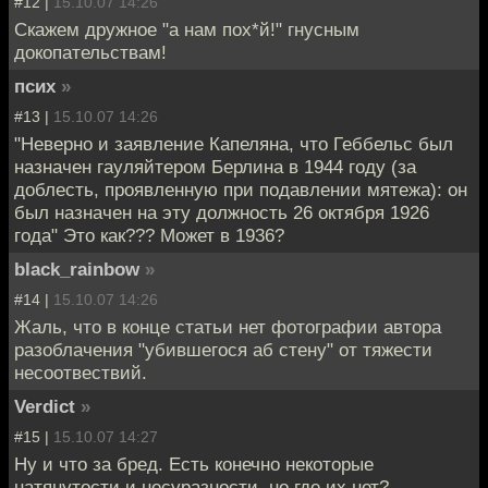
#12 |
15.10.07 14:26
Скажем дружное "а нам пох*й!" гнусным
докопательствам!
псих
»
#13 |
15.10.07 14:26
"Неверно и заявление Капеляна, что Геббельс был
назначен гауляйтером Берлина в 1944 году (за
доблесть, проявленную при подавлении мятежа): он
был назначен на эту должность 26 октября 1926
года" Это как??? Может в 1936?
black_rainbow
»
#14 |
15.10.07 14:26
Жаль, что в конце статьи нет фотографии автора
разоблачения "убившегося аб стену" от тяжести
несоотвествий.
Verdict
»
#15 |
15.10.07 14:27
Ну и что за бред. Есть конечно некоторые
натянутости и несуразности, но где их нет?