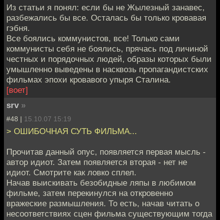
Из статьи я понял: если бы не Жылезный занавес,
разбежались бы все. Осталась бы только кровавая
гэбня.
Все боялись коммунистов, все! Только сами
коммунисты себя не боялись, прячась под личиной
честных и порядочных людей, образы которых были
умышленно выведены в насквозь пропагандистских
фильмах эпохи кровавого упыря Сталина.
[воет]
srv
»
#48 |
15.10.07 15:19
> ОШИБОЧНАЯ СУТЬ ФИЛЬМА...
Прочитав данный опус, появляется первая мысль -
автор идиот. Затем появляется вторая - нет не
идиот. Смотрите как ловко сплел.
Начав выискивать безобидные ляпы в любимом
фильме, затем перекинулся на откровенно
вражеские размышления. То есть, начав читать о
несоответствиях сцен фильма существующим тогда