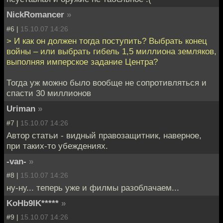
NickRomancer
»
#6 |
15.10.07 14:26
> И как он должен тогда поступить? Выбрать конец
войны – или выбрать гибель 1,5 миллиона земляков,
выполняя имперское задание Центра?
Тогда уж можно было вообще не сопротивляться и
спасти 30 миллионов
Uriman
»
#7 |
15.10.07 14:26
Автор статьи - видный правозащитник, наверное,
при таких-то убеждениях.
-van-
»
#8 |
15.10.07 14:26
ну-ну... теперь уже и филмы разоблачаем...
KoHb9IK*****
»
#9 |
15.10.07 14:26