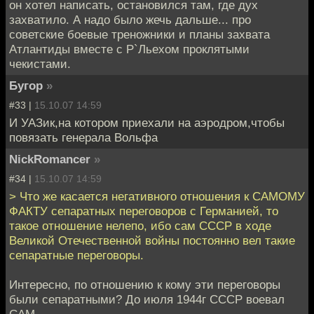
он хотел написать, остановился там, где дух
захватило. А надо было жечь дальше... про
советские боевые треножники и планы захвата
Атлантиды вместе с Р`Льехом проклятыми
чекистами.
Бугор
»
#33 |
15.10.07 14:59
И УАЗик,на котором приехали на аэродром,чтобы
повязать генерала Вольфа
NickRomancer
»
#34 |
15.10.07 14:59
> Что же касается негативного отношения к САМОМУ
ФАКТУ сепаратных переговоров с Германией, то
такое отношение нелепо, ибо сам СССР в ходе
Великой Отечественной войны постоянно вел такие
сепаратные переговоры.
Интересно, по отношению к кому эти переговоры
были сепаратными? До июля 1944г СССР воевал