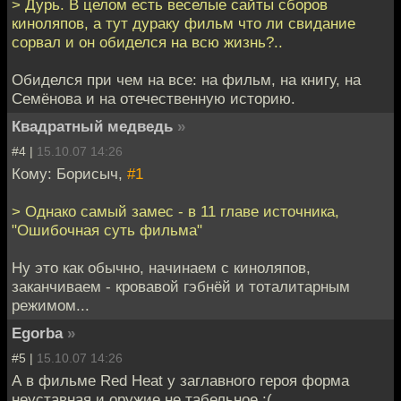
> Дурь. В целом есть веселые сайты сборов
киноляпов, а тут дураку фильм что ли свидание
сорвал и он обиделся на всю жизнь?..
Обиделся при чем на все: на фильм, на книгу, на
Семёнова и на отечественную историю.
Квадратный медведь
»
#4 |
15.10.07 14:26
Кому: Борисыч,
#1
> Однако самый замес - в 11 главе источника,
"Ошибочная суть фильма"
Ну это как обычно, начинаем с киноляпов,
заканчиваем - кровавой гэбнёй и тоталитарным
режимом...
Egorba
»
#5 |
15.10.07 14:26
А в фильме Red Heat у заглавного героя форма
неуставная и оружие не табельное :(