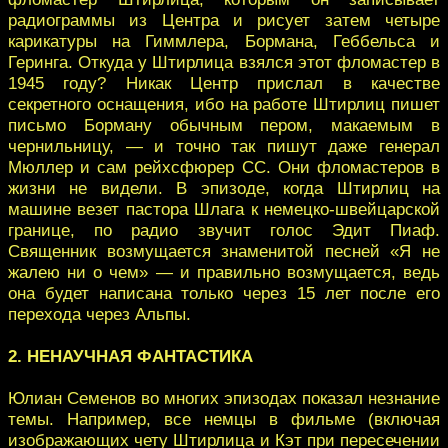
радиограммы из Центра и рисует затем четыре
карикатуры на Гиммлера, Бормана, Геббельса и
Геринга. Откуда у Штирлица взялся этот фломастер в
1945 году? Никак Центр прислал в качестве
секретного оснащения, ибо на работе Штирлиц пишет
письмо Борману обычным пером, макаемым в
чернильницу, — и точно так пишут даже генерал
Мюллер и сам рейхсфюрер СС. Они фломастеров в
жизни не видели. В эпизоде, когда Штирлиц на
машине везет пастора Шлага к немецко-швейцарской
границе, по радио звучит голос Эдит Пиаф.
Священник возмущается знаменитой песней «Я не
жалею ни о чем» — и правильно возмущается, ведь
она будет написана только через 15 лет после его
перехода через Альпы.
2. НЕНАУЧНАЯ ФАНТАСТИКА
Юлиан Семенов во многих эпизодах показал незнание
темы. Например, все немцы в фильме (включая
изображающих чету Штирлица и Кэт при пересечении