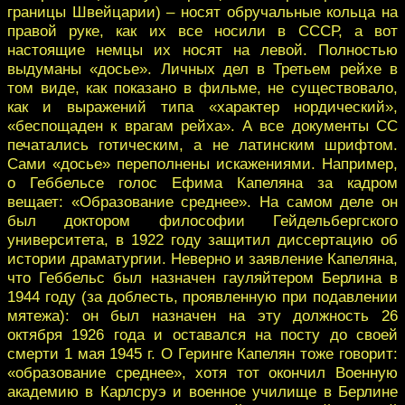
границы Швейцарии) – носят обручальные кольца на
правой руке, как их все носили в СССР, а вот
настоящие немцы их носят на левой. Полностью
выдуманы «досье». Личных дел в Третьем рейхе в
том виде, как показано в фильме, не существовало,
как и выражений типа «характер нордический»,
«беспощаден к врагам рейха». А все документы СС
печатались готическим, а не латинским шрифтом.
Сами «досье» переполнены искажениями. Например,
о Геббельсе голос Ефима Капеляна за кадром
вещает: «Образование среднее». На самом деле он
был доктором философии Гейдельбергского
университета, в 1922 году защитил диссертацию об
истории драматургии. Неверно и заявление Капеляна,
что Геббельс был назначен гауляйтером Берлина в
1944 году (за доблесть, проявленную при подавлении
мятежа): он был назначен на эту должность 26
октября 1926 года и оставался на посту до своей
смерти 1 мая 1945 г. О Геринге Капелян тоже говорит:
«образование среднее», хотя тот окончил Военную
академию в Карлсруэ и военное училище в Берлине