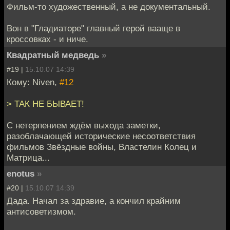
Фильм-то художественный, а не документальный.
Вон в "Гладиаторе" главный герой вааще в
кроссовках - и ниче.
Квадратный медведь
»
#19 |
15.10.07 14:39
Кому: Niven,
#12
> ТАК НЕ БЫВАЕТ!
С нетерпением ждём выхода заметки,
разоблачающей исторические несоответствия
фильмов Звёздные войны, Властелин Колец и
Матрица...
enotus
»
#20 |
15.10.07 14:39
Дада. Начал за здравие, а кончил крайним
антисоветизмом.