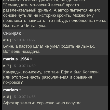
"Семнадцать мгновений весны" просто
развлекательный фильм. А автор пытается на его
основе чуть ли не историю кроить. Можно ему
предложить написать что-нибудь подобное Бэтмена,
Вьетнам и Чингачгука.
Сибиряк
»
#16 |
15.10.07 14:27
Блин, а пастор Шлаг не умел ходить на лыжах.
Вот ведь незадача.
markus_1964
»
#17 |
15.10.07 14:30
Камрады, по-моему, все таки Ефим был Копелян,
или это тоже часть разоблачения и срывания
покровов?
mariam
»
#18 |
15.10.07 14:38
Аффтар заметки серьезно жанр попутал.