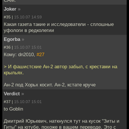
САМ.
Joker
»
#35 |
15.10.07 14:59
Какая газета такие и исследователи - сплошные
уфологи в редколегии
Egorba
»
#36 |
15.10.07 15:01
Кому: dn2010,
#27
> И фашистские Ан-2 автор забыл, с крестами на
крыльях.
Ан-2 под Хорьх косит. Ан-2, кстате круче
Verdict
»
#37 |
15.10.07 15:01
to Goblin
Дмитрий Юрьевич, наткнулся тут на кусок "Зиты и
Гиты" на ютубе, похоже в вашем переводе. Это с