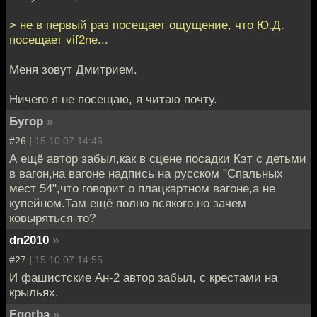
> не в первый раз посещает ощущение, что Ю.Д.
посещает vif2ne...
Меня зовут Дмитрием.
Ничего я не посещаю, я читаю почту.
Бугор
»
#26 |
15.10.07 14:46
А ещё автор забыл,как в сцене посадки Кэт с детьми
в вагон,на вагоне надпись на русском "Спальных
мест 54",что говорит о плацкартном вагоне,а не
купейном.Там ещё полно всякого,но зачем
ковыряться-то?
dn2010
»
#27 |
15.10.07 14:55
И фашистские Ан-2 автор забыл, с крестами на
крыльях.
Egorba
»