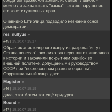
солдатам вражеской армии, и, самое главное, -
можно ли захватывать "языка" - это же нарушение
его конституционных прав.
Очевидно Штирлица подводило незнание основ
демократии.
res_nullyus
»
#45 |
15.10.07 15:17
Образчик эпистолярного жанру из разряда "и тут
Остапа понесло". эко лихо так перешли от киноляпов
к истории и закончили вскрытием ошибок во
внешней политеке, допущенными руководством
СССР при "послевоенном разделе европпы".
Оррригинальный жанр. дасс.
Magister
»
#46 |
15.10.07 15:19
дааа, этот Артем тот ещё придурок...
Bound
»
#47 |
15.10.07 15:19