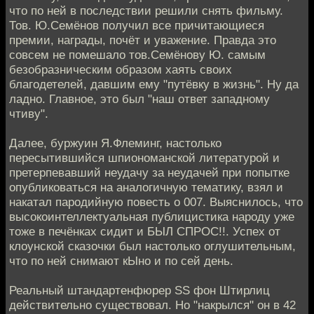
что по ней в последствии решили снять фильму.
Тов. Ю.Семёнов получил все причитающиеся
премии, награды, почёт и уважение. Правда это
совсем не помешало тов.Семёнову Ю. самым
безобразническим образом хаять своих
благодетелей, давшим ему "путёвку в жизнь". Ну да
ладно. Главное, это был "наш ответ западному
чтиву".
Далее, буржуин Я.Флеминг, настолько
пересытившийся шпиономанской литературой и
претерпевавший неудачу за неудачей при попытке
опубликоваться на аналогичную тематику, взял и
накатал пародийную повесть о 007. Выяснилось, что
высокоинтеллектуальная публицистика народу уже
тоже в печёнках сидит и БЫЛ СПРОС!!. Успех от
клоунской сказочки был настолько оглушительным,
что по ней снимают кЫно и по сей день.
Реальный штандартенфюрер SS фон Штирлиц
действительно существовал. Но "накрылся" он в 42