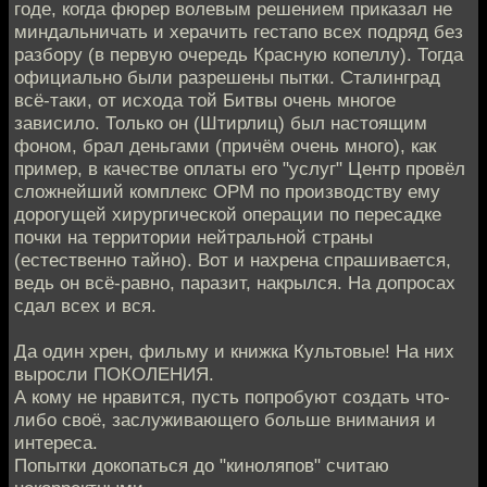
годе, когда фюрер волевым решением приказал не
миндальничать и херачить гестапо всех подряд без
разбору (в первую очередь Красную копеллу). Тогда
официально были разрешены пытки. Сталинград
всё-таки, от исхода той Битвы очень многое
зависило. Только он (Штирлиц) был настоящим
фоном, брал деньгами (причём очень много), как
пример, в качестве оплаты его "услуг" Центр провёл
сложнейший комплекс ОРМ по производству ему
дорогущей хирургической операции по пересадке
почки на территории нейтральной страны
(естественно тайно). Вот и нахрена спрашивается,
ведь он всё-равно, паразит, накрылся. На допросах
сдал всех и вся.
Да один хрен, фильму и книжка Культовые! На них
выросли ПОКОЛЕНИЯ.
А кому не нравится, пусть попробуют создать что-
либо своё, заслуживающего больше внимания и
интереса.
Попытки докопаться до "киноляпов" считаю