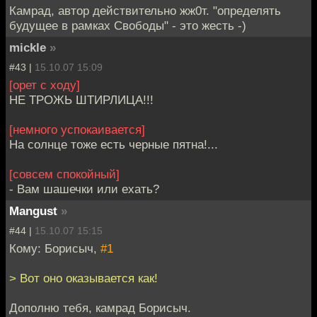
Камрад, автор действительно жж0т. "определять
будущее в рамках Свободы" - это жесть -)
mickle
»
#43 |
15.10.07 15:09
[орет с ходу]
НЕ ТРОЖЬ ШТИРЛИЦА!!!
[немного успокаивается]
На солнце тоже есть черные пятна!...
[совсем спокойный]
- Вам шашечки или ехать?
Mangust
»
#44 |
15.10.07 15:15
Кому: Борисыч,
#1
> Вот оно оказывается как!
Дополню тебя, камрад Борисыч.