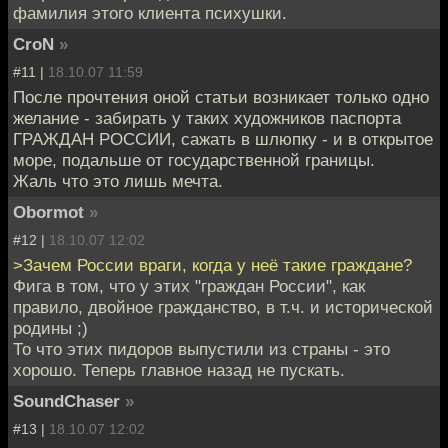
фамилия этого клиента психушки.
CroN
»
#11 |
18.10.07 11:59
После прочтения оной статьи возникает только одно
желание - забирать у таких художников паспорта
ГРАЖДАН РОССИИ, сажать в шлюпку - и в открытое
море, подальше от государственной границы.
Жаль что это лишь мечта.
Obormot
»
#12 |
18.10.07 12:02
>Зачем России враги, когда у неё такие граждане?
Фига в том, что у этих "граждан России", как
правило, двойное гражданство, в т.ч. и исторической
родины ;)
То что этих пидоров выпустили из страны - это
хорошо. Теперь главное назад не пускать.
SoundChaser
»
#13 |
18.10.07 12:02