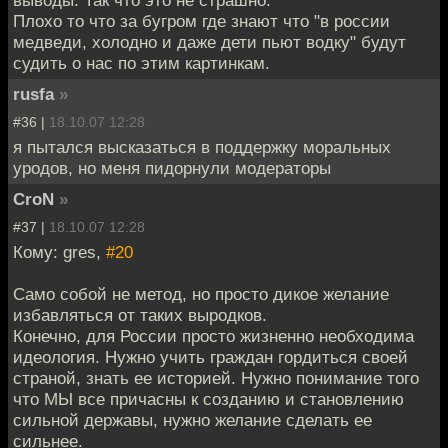
выводы. Так что это не страшно.
Плохо то что за бугром где знают что "в россии
медведи, холодно и даже дети пьют водку" будут
судить о нас по этим картинкам.
rusfa
»
#36 |
18.10.07 12:28
я пытался высказаться в поддержку моральных
уродов, но меня пидорнули модераторы
CroN
»
#37 |
18.10.07 12:28
Кому: gres,
#20
Само собой не метод, но просто дикое желание
избавляться от таких выродков.
Конечно, для России просто жизненно необходима
идеология. Нужно учить граждан гордиться своей
страной, знать ее историей. Нужно понимание того
что МЫ все причасны к созданию и становлению
сильной державы, нужно желание сделать ее
сильнее.