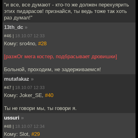
"и все, все думают - кто-то же должен перехуярить
этих пидарасов! признайся, ты ведь тоже так хоть
раз думал!"
13th_dc
»
#46 |
18.10.07 12:33
Кому: sro4no,
#28
[разжОг мега костер, подбрасывает дровишки]
Больной, проходим, не задерживаемся!
mutafakaz
»
#47 |
18.10.07 12:33
Кому: Joker_SE,
#40
Ты не говори мы, ты говори я.
ussuri
»
#48 |
18.10.07 12:34
Кому: Slot,
#29