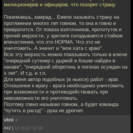
милиционеров и офицеров, что позорят страну.
Понимаешь, камрад... Ежели называть страну на
протяжении многих лет говном, то она в говно и
превратится. От показа взяточников, протитуток и
прочей мерзости, у зрителя складывается стойкое
впечатление, что это НОРМА. Что это не
уничтожить. А значит и "моя хата с краю".
Всю эту мерзость можно показывать только в ключе
"очередной сутенер с дыркой в бошке найден в
канаве", "очередной оборотень в погонах осужден на
x лет". И т.д. и т.п.
Для меня автор подобных (в ньюсе) работ - враг.
Отношение к врагу - врага необходимо уничтожить
при возможности и противодействовать при
невозможности его уничтожать.
Поэтому говно называю говном, а будет команда
"путить в расод" - рука не дрогнет.
vkni
»
#42 |
18.10.07 12:30