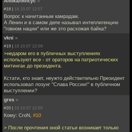
Апокаляпсус
»
#18 |
18.10.07 12:07
Вопрос к начитанным камрадам.
А Ленин и в самом деле называл интеллигенцию
"говном нации" или же это расхожая байка?
vkni
»
#19 |
18.10.07 12:09
>недаром его в публичных выступлениях
используют все - от ораторов на патриотических
митингах до президента.
Кстати, кто знает, неужто действительно Президент
использовал лозунг "Слава России!" в публичном
выступлении?
gres
»
#20 |
18.10.07 12:09
Кому: CroN,
#10
> После прочтения оной статьи возникает только