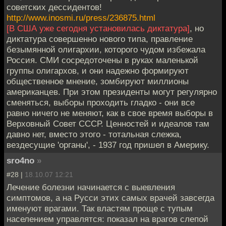
советских дессидентов!
http://www.inosmi.ru/press/236875.html
[В США уже сегодня установилась диктатура]
, но
диктатура совершенно нового типа, правление
безымянной олигархии, которого чудом избежала
Россия. СМИ сосредоточены в руках маленькой
группы олигархов, и они надежно формируют
общественное мнение, зомбируют миллионы
американцев. При этом президенты могут регулярно
сменяться, выборы проходить гладко - они все
равно ничего не меняют, как в свое время выборы в
Верховный Совет СССР. Ценностей и идеалов там
давно нет, вместо этого - тотальная слежка,
вездесущие 'органы', - 1937 год пришел в Америку.
sro4no
»
#28 |
18.10.07 12:21
Лечение болезни начинается с выевления
симптомов, а на Русси этих самых врачей завсегда
именуют врагами. Так властям проще с тупым
населением управлятся: показал на врагов слепой