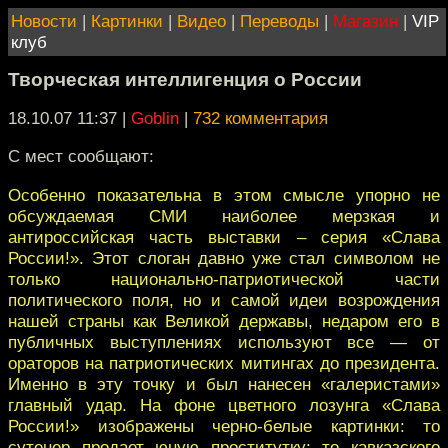
Новости
|
Картинки
|
Видео
|
Переводы
|
Магазин
|
VIP
клуб
Творческая интеллигенция о России
18.10.07 11:37
|
Goblin
|
732 комментария
С мест сообщают:
Особенно показательна в этом смысле упорно не
обсуждаемая СМИ наиболее мерзкая и
антироссийская часть выставки – серия «Слава
России!». Этот слоган давно уже стал символом не
только национально-патриотической части
политического поля, но и самой идеи возрождения
нашей страны как Великой державы, недаром его в
публичных выступлениях используют все — от
ораторов на патриотических митингах до президента.
Именно в эту точку и был нанесен «галеристами»
главный удар. На фоне цветного лозунга «Слава
России!» изображены черно-белые картинки: то
сутенер продает юную проститутку; то кавказского