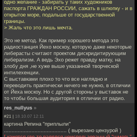
одно желание - забирать у таких художников
паспорта ГРАЖДАН РОССИИ, сажать в шлюпку - и в
открытое море, подальше от государственной
границы.
> Жаль что это лишь мечта.
Это не метод. Как пример хорошего метода это
радиостанция Йехо москоу, которую даже некоторые
либерасты считают проектом дискридитирующим
либерализм. А ведь Эхо режет правду матку, на
злобу дня ,не хуже выше указанной творческой
интилехенции.
С выставками плохо то что все наглядно и
переводить практически ничего не нужно, в отличии
от Йеха москоу. Но с другой стороны у выставок не
то чтобы большая аудитория в отличии от радио.
res_nullyus
»
#21 |
18.10.07 12:11
картина Репина "приплыли"
......................................... ( вырезано цензурой )
[ кажется где-то валялся неиспользованный "шмель".