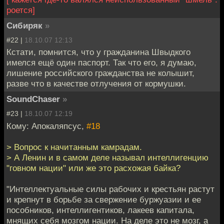
роется]
Сибиряк
»
#22 |
18.10.07 12:13
Кстати, помнится, что у гражданина Швыдкого
имелся ещё один паспорт. Так что его, я думаю,
лишение российского гражданства не колышит,
разве что в качестве отлучения от кормушки.
SoundChaser
»
#23 |
18.10.07 12:19
Кому: Апокаляпсус,
#18
> Вопрос к начитанным камрадам.
> А Ленин и в самом деле называл интеллигенцию
"говном нации" или же это расхожая байка?
"Интеллектуальные силы рабочих и крестьян растут
и крепнут в борьбе за свержение буржуазии и ее
пособников, интеллигентиков, лакеев капитала,
мнящих себя мозгом нации. На деле это не мозг, а