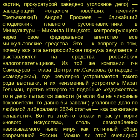
картин, прокуратурой заведено уголовное дело) —
заведующий «отделом новейших течений»
Третьяковки(!) Андрей Ерофеев – ближайший
сподвижник главного русоненавистника в
Минкультуры – Михаила Швыдкого, контролирующего
через свое федеральное агентство все
минкультовские средства. Это – к вопросу о том,
почему вся эта антироссийская порнуха закупается и
выставляется на средства российских
налогоплательщиков. Из той же компании г-н
Самодуров – глава Центра им.Сахарова (в народе –
«самодурки»), где регулярно устраиваются такого
рода выставки, и их неизменный устроитель Марат
Гельман, против которого за подобные «художества»
то и дело пытаются завести (и если бы не чиновные
покровители, то давно бы завели!) уголовное дело по
любимой либералами 282-й статье — «за разжигание
ненависти». Вот из этой-то клоаки и растут корни
«нового искусства», столь самозабвенно
навязываемого ныне миру как истинный образ
современной России. Можно ли этой очевидной