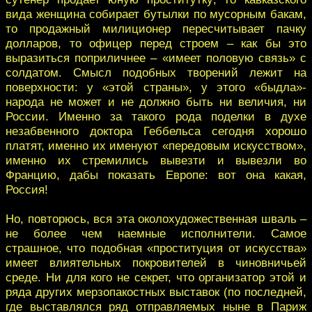
вида женщина собирает бутылки по мусорным бакам,
то продажный милиционер пересчитывает пачку
долларов, то офицер перед строем – как бы это
выразиться поприличнее – «имеет половую связь» с
солдатом. Смысл подобных творений лежит на
поверхности: у «этой страны», у этого «быдла»-
народа не может и не должно быть ни величия, ни
России. Именно за такого рода поделки в духе
незабвенного доктора Геббельса сегодня хорошо
платят, именно их именуют «передовым искусством»,
именно их стремились вывезти и вывезли во
Францию, дабы показать Европе: вот она какая,
Россия!
Но, повторюсь, вся эта околохудожественная шваль –
не более чем наемные исполнители. Самое
страшное, что подобная «проституция от искусства»
имеет влиятельных покровителей в чиновничьей
среде. Ни для кого не секрет, что организатор этой и
ряда других мерзопакостных выставок (по последней,
где выставлялся ряд отправляемых ныне в Париж