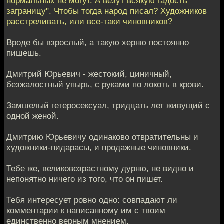
нормальных не могут. А везут всякую гадость
заграницу". Чтобы тогда народ писал? Художников
расстреливать, или все-таки чиновников?
Вроде бы взрослый, а такую херню постоянно
пишешь.
Дмитрий Юрьевич - жестокий, циничный,
безжалостный упырь, с руками по локоть в крови.
Замшелый гетеросексуал, тридцать лет живущий с
одной женой.
Дмитрию Юрьевичу одинаково отвратительны и
художники-пидарасы, и продажные чиновники.
Тебе же, великовозрастному дурню, не видно и
непонятно ничего из того, что он пишет.
Тебя интересует ровно одно: совпадают ли
комментарии к написанному им с твоим
единственно верным мнением.