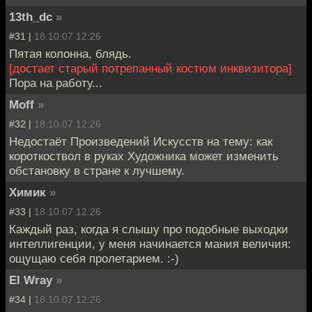
13th_dc
»
#31 |
18.10.07 12:26
Пятая колонна, блядь.
[достает старый потрепанный костюм инквизитора]
Пора на работу...
Moff
»
#32 |
18.10.07 12:26
Недостаёт Произведений Искусств на тему: как
короткоствол в руках Художника может изменить
обстановку в стране к лучшему.
Химик
»
#33 |
18.10.07 12:26
Каждый раз, когда я слышу про подобные выходки
интеллигенции, у меня начинается мания величия:
ощущаю себя пролетарием. :-)
El Wray
»
#34 |
18.10.07 12:26