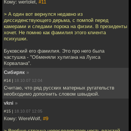
Кому: wertolet,
#11
> А один вот вернулся недавно из
диссиденствующего дерьма, с помпой перед
камерами и следами порока на физии. В президенты
хочет. Не помню как фамилия этого клиента
психушки.
Буковский его фамилия. Это про него была
частушка - "Обменяли хулигана на Луиса
Корвалана".
Сибиряк
»
#14 |
18.10.07 12:04
Считаю, что ряд русских матерных ругательств
необходимо дополнить словом швыдкой.
vkni
»
#15 |
18.10.07 12:05
Кому: WereWolf,
#9
> Вообще странна непоследовательность властей.