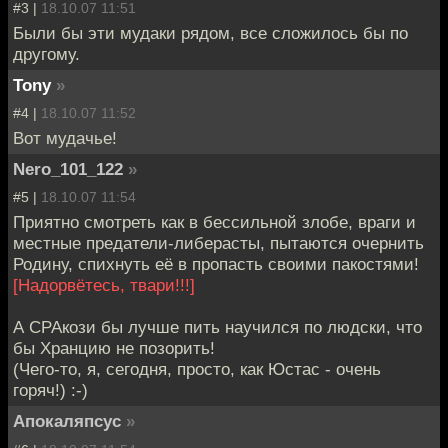
#3 |
18.10.07 11:51
Были бы эти мудаки рядом, все сложилось бы по
другому.
Tony
»
#4 |
18.10.07 11:52
Вот мудачье!
Nero_101_122
»
#5 |
18.10.07 11:54
Приятно смотреть как в бессильной злобе, враги и
местные предатели-либерасты, пытаются очернить
Родину, спихнуть её в пропасть своими пакостями!
[Надорвётесь, твари!!!]
А СРАкози бы лучше пить научился по людски, что
бы Хранцию не позорить!
(Чего-то, я, сегодня, просто, как Юстас - очень
горяч!) :-)
Апокаляпсус
»