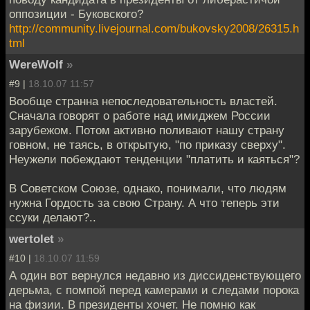
оппозиции - Буковского?
http://community.livejournal.com/bukovsky2008/26315.h
tml
WereWolf
»
#9 |
18.10.07 11:57
Вообще странна непоследовательность властей.
Сначала говорят о работе над имиджем России
зарубежом. Потом активно поливают нашу страну
говном, не таясь, в открытую, "по приказу сверху".
Неужели побеждают тенденции "платить и каяться"?
В Советском Союзе, однако, понимали, что людям
нужна Гордость за свою Страну. А что теперь эти
ссуки делают?..
wertolet
»
#10 |
18.10.07 11:59
А один вот вернулся недавно из диссиденствующего
дерьма, с помпой перед камерами и следами порока
на физии. В президенты хочет. Не помню как