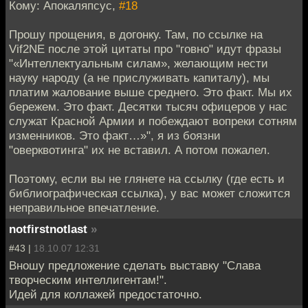
Кому: Апокаляпсус,
#18
Прошу прощения, в догонку. Там, по ссылке на
Vif2NE после этой цитаты про "говно" идут фразы
"«Интеллектуальным силам», желающим нести
науку народу (а не прислуживать капиталу), мы
платим жалование выше среднего. Это факт. Мы их
бережем. Это факт. Десятки тысяч офицеров у нас
служат Красной Армии и побеждают вопреки сотням
изменников. Это факт…»", я из боязни
"оверквотинга" их не вставил. А потом пожалел.
Поэтому, если вы не глянете на ссылку (где есть и
библиографическая ссылка), у вас может сложится
неправильное впечатление.
notfirstnotlast
»
#43 |
18.10.07 12:31
Вношу предложение сделать выставку "Слава
творческим интеллигентам!".
Идей для коллажей предостаточно.