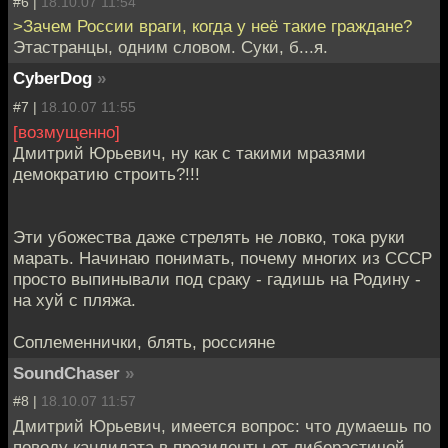
#6 |
18.10.07 11:54
>Зачем России враги, когда у неё такие граждане?
Этастранцы, одним словом. Суки, б...я.
CyberDog
»
#7 |
18.10.07 11:55
[возмущенно]
Дмитрий Юрьевич, ну как с такими мразями
демократию строить?!!!
Эти убожества даже стрелять не ловко, тока руки
марать. Начинаю понимать, почему многих из СССР
просто выпинывали под сраку - гадишь на Родину -
на хуй с пляжа.
Соплеменнички, блять, россияне
SoundChaser
»
#8 |
18.10.07 11:57
Дмитрий Юрьевич, имеется вопрос: что думаешь по
поводу кандидата в президенты от либерастичой