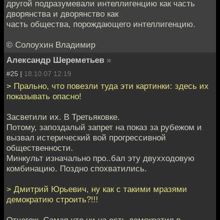
другой подразумевали интеллигенцию как часть
дворянства и дворянство как
часть общества, порождающего интеллигенцию.
© Солоухин Владимир
Александр Шереметьев
»
#25 |
18.10.07 12:19
> Прально, что повезли туда эти картинки: здесь их
показывать опасно!
Засветили их. В Третьяковке.
Потому, запоздалый запрет на показ за рубежом и
вызвал истерический вой прогрессивной
общественности.
Минкульт изначально про..бал эту двухходовую
комбинацию. Поздно спохватились.
> Дмитрий Юрьевич, ну как с такими мразями
демократию строить?!!!
Отчегож. Самая что ни на есть демократия в