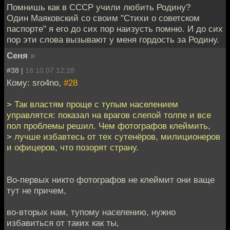
Помнишь как в СССР учили любить Родину?
Один Маяковский со своим "Стихи о советском
паспорте" я его до сих пор наизусть помню. И до сих
пор эти слова вызывают у меня гордость за Родину.
Сеня
»
#38 |
18.10.07 12:28
Кому: sro4no,
#28
> Так властям проще с тупым населением
управлятся: показал на врагов слепой толпе и все
пол проблемы решил. Чем фотографов клеймить,
> лучше избавтесь от тех сутенёров, милиционеров
и офицеров, что позорят страну.
Во-первых никто фотографов не клеймит они ваще
тут не причем,
во-вторых нам, тупому населению, нужно
избавиться от таких как ты,