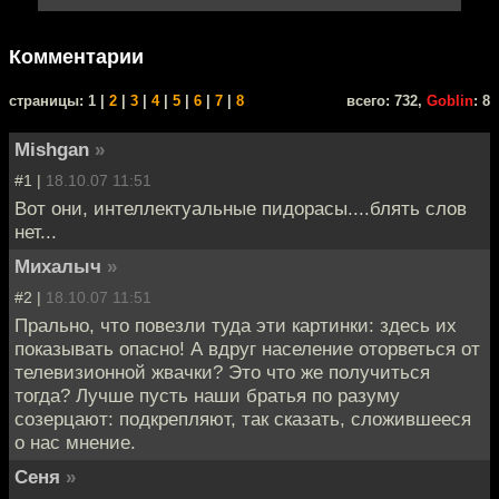
Комментарии
cтраницы: 1 |
2
|
3
|
4
|
5
|
6
|
7
|
8
всего: 732,
Goblin
: 8
Mishgan
»
#1 |
18.10.07 11:51
Вот они, интеллектуальные пидорасы....блять слов
нет...
Михалыч
»
#2 |
18.10.07 11:51
Прально, что повезли туда эти картинки: здесь их
показывать опасно! А вдруг население оторветься от
телевизионной жвачки? Это что же получиться
тогда? Лучше пусть наши братья по разуму
созерцают: подкрепляют, так сказать, сложившееся
о нас мнение.
Сеня
»