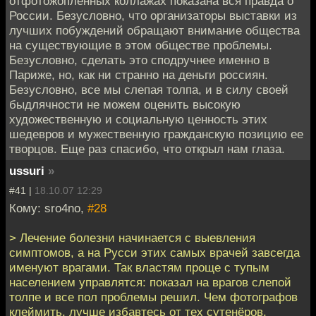
отфотожопленных коллажах показана вся правда о
России. Безусловно, что организаторы выставки из
лучших побуждений обращают внимание общества
на существующие в этом обществе проблемы.
Безусловно, сделать это сподручнее именно в
Париже, но, как ни странно на деньги россиян.
Безусловно, все мы слепая толпа, и в силу своей
быдлячности не можем оценить высокую
художественную и социальную ценность этих
шедевров и мужественную гражданскую позицию ее
творцов. Еще раз спасибо, что открыл нам глаза.
ussuri
»
#41 |
18.10.07 12:29
Кому: sro4no,
#28
> Лечение болезни начинается с выевления
симптомов, а на Русси этих самых врачей завсегда
именуют врагами. Так властям проще с тупым
населением управлятся: показал на врагов слепой
толпе и все пол проблемы решил. Чем фотографов
клеймить, лучше избавтесь от тех сутенёров,