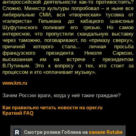
антироссийской деятельности как-то противостоять?
Сложно. Министр культуры попробовал – и ныне все
либеральные СМИ, вся «творческая» тусовка от
«галериста» Гельмана до кабацкого шансонье
Шуфутинского поливает его грязью. Но самое
интересное, что пропустили скандальную выставку
через таможню, поговаривают, по «приказу сверху»,
причиной которого стала… личная просьба
французского президента Николя Саркози,
высказанная им на встрече с президентом
В.Путиным. Это к вопросу о тех, кто стоит за
процессом и кто «оплачивает музыку».
www.km.ru
Зачем России враги, когда у неё такие граждане?
Как правильно читать новости на oper.ru
Краткий FAQ
Смотри ролики Гоблина на
канале Rutube