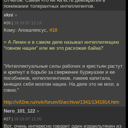
понимании толерантных интеллигентов.
vkni
»
#26 |
18.10.07 12:19
Кому: Апокаляпсус,
#18
> А Ленин и в самом деле называл интеллигенцию
"говном нации" или же это расхожая байка?
"Интеллектуальные силы рабочих и крестьян растут
и крепнут в борьбе за свержение буржуазии и ее
пособников, интеллигентиков, лакеев капитала,
мнящих себя мозгом нации. На деле это не мозг, а
говно."
http://vif2ne.ru/nvk/forum/0/archive/1341/1341914.htm
Nero_101_122
»
#27 |
18.10.07 12:20
Вот, очень интересно говорит один израильтянин из