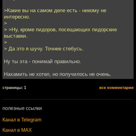
>Какие вы на самом деле есть - никому не
интересно.
>
> >Ну, кроме пидоров, посещающих пидорские
выставки.
>
> Да это я шучу. Точнее стебусь.
Ну ты эта - понимай правильно.
Нахамить не хотел, но получилось не очень.
cтраницы: 1
все комментарии
полезные ссылки
Канал в Telegram
Канал в MAX