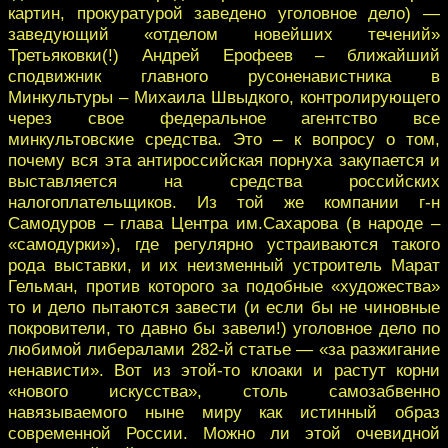
картин, прокуратурой заведено уголовное дело) —
заведующий «отделом новейших течений»
Третьяковки(!) Андрей Ерофеев – ближайший
сподвижник главного русоненавистника в
Минкультуры – Михаила Швыдкого, контролирующего
через свое федеральное агентство все
минкультовские средства. Это – к вопросу о том,
почему вся эта антироссийская порнуха закупается и
выставляется на средства российских
налогоплательщиков. Из той же компании г-н
Самодуров – глава Центра им.Сахарова (в народе –
«самодурки»), где регулярно устраиваются такого
рода выставки, и их неизменный устроитель Марат
Гельман, против которого за подобные «художества»
то и дело пытаются завести (и если бы не чиновные
покровители, то давно бы завели!) уголовное дело по
любимой либералами 282-й статье — «за разжигание
ненависти». Вот из этой-то клоаки и растут корни
«нового искусства», столь самозабвенно
навязываемого ныне миру как истинный образ
современной России. Можно ли этой очевидной