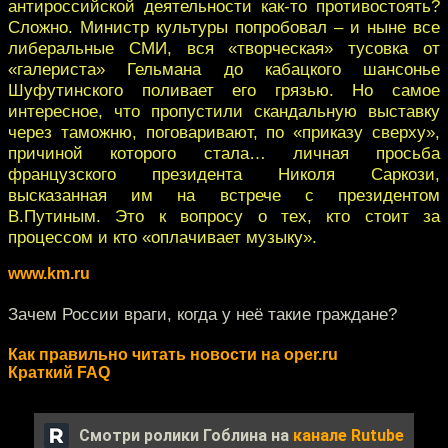
антироссийской деятельности как-то противостоять?
Сложно. Министр культуры попробовал – и ныне все
либеральные СМИ, вся «творческая» тусовка от
«галериста» Гельмана до кабацкого шансонье
Шуфутинского поливает его грязью. Но самое
интересное, что пропустили скандальную выставку
через таможню, поговаривают, по «приказу сверху»,
причиной которого стала… личная просьба
французского президента Николя Саркози,
высказанная им на встрече с президентом
В.Путиным. Это к вопросу о тех, кто стоит за
процессом и кто «оплачивает музыку».
www.km.ru
Зачем России враги, когда у неё такие граждане?
Как правильно читать новости на oper.ru
Краткий FAQ
Смотри ролики Гоблина на
канале Rutube