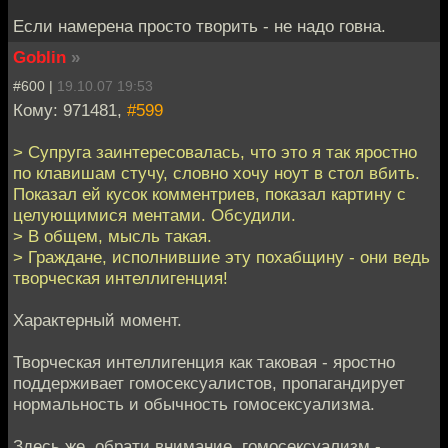
Если намерена просто творить - не надо говна.
Goblin
»
#600 |
19.10.07 19:53
Кому: 971481,
#599
> Супруга заинтересовалась, что это я так яростно
по клавишам стучу, словно хочу ноут в стол вбить.
Показал ей кусок комментриев, показал картину с
целующимися ментами. Обсудили.
> В общем, мысль такая.
> Граждане, исполнившие эту похабщину - они ведь
творческая интеллигенция!
Характерный момент.
Творческая интеллигенция как таковая - яростно
поддерживает гомосексуалистов, пропагандирует
нормальность и обычность гомосексуализма.
Здесь же, обрати внимание, гомосексуализм -