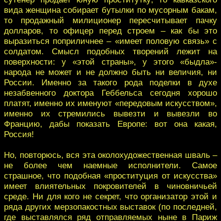
вида женщина собирает бутылки по мусорным бакам,
то продажный милиционер пересчитывает пачку
долларов, то офицер перед строем – как бы это
выразиться поприличнее – «имеет половую связь» с
солдатом. Смысл подобных творений лежит на
поверхности: у «этой страны», у этого «быдла»-
народа не может и не должно быть ни величия, ни
России. Именно за такого рода поделки в духе
незабвенного доктора Геббельса сегодня хорошо
платят, именно их именуют «передовым искусством»,
именно их стремились вывезти и вывезли во
Францию, дабы показать Европе: вот она какая,
Россия!
Но, повторюсь, вся эта околохудожественная шваль –
не более чем наемные исполнители. Самое
страшное, что подобная «проституция от искусства»
имеет влиятельных покровителей в чиновничьей
среде. Ни для кого не секрет, что организатор этой и
ряда других мерзопакостных выставок (по последней,
где выставлялся ряд отправляемых ныне в Париж