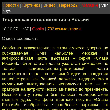
Новости
|
Картинки
|
Видео
|
Переводы
|
Магазин
|
VIP
клуб
Творческая интеллигенция о России
18.10.07 11:37
|
Goblin
|
732 комментария
С мест сообщают:
Особенно показательна в этом смысле упорно не
обсуждаемая СМИ наиболее мерзкая и
антироссийская часть выставки – серия «Слава
России!». Этот слоган давно уже стал символом не
только национально-патриотической части
политического поля, но и самой идеи возрождения
нашей страны как Великой державы, недаром его в
публичных выступлениях используют все — от
ораторов на патриотических митингах до президента.
Именно в эту точку и был нанесен «галеристами»
главный удар. На фоне цветного лозунга «Слава
России!» изображены черно-белые картинки: то
сутенер продает юную проститутку; то кавказского