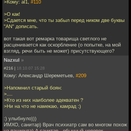
>Кому: al1,
#110
>О как!
>Сдается мне, что ты забыл перед ником две буквы
"AN" дописать.
вот такая вот ремарка товарища светлого не
расценивается как оскорбление (о попытке, на мой
взгляд, речи быть не может) присутствующего?
Nazxul
»
#216 |
18.10.07 15:28
Кому: Александр Шереметьев,
#209
>Напомнил старый боян:
>....
>Кто из них наиболее адекватен ?
>Ни на что не намекаю, камрад :)
:) улыбнуло)))
ИМХО, санитар) Врач психиатр сам во многом похож
на пациента) А санитар - обычный человек...