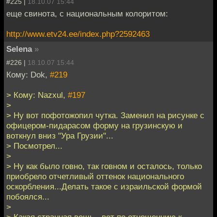
#225 |
18.10.07 15:44
еще свинота, с национальным колоритом:
http://www.etv24.ee/index.php?2592463
Selena
»
#226 |
18.10.07 15:44
Кому: Dok,
#219
> Кому: Nazxul,
#197
>
> Ну вот пофотожопил чутка. Заменил на рисунке с
офицером-пидарасом форму на грузинскую и
воткнул вниз "Ура Грузии"...
> Посмотрел...
>
> Ну как было говно, так говном и осталось, только
приобрело отчетливый оттенок национального
оскорбления...Делать такое с израильской формой
побоялся...
>
> Какая странная вещь - вот по отношеннию к