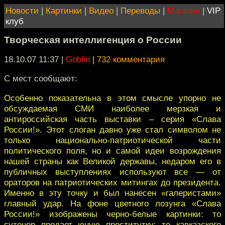
Новости
|
Картинки
|
Видео
|
Переводы
|
Магазин
|
VIP
клуб
Творческая интеллигенция о России
18.10.07 11:37
|
Goblin
|
732 комментария
С мест сообщают:
Особенно показательна в этом смысле упорно не
обсуждаемая СМИ наиболее мерзкая и
антироссийская часть выставки – серия «Слава
России!». Этот слоган давно уже стал символом не
только национально-патриотической части
политического поля, но и самой идеи возрождения
нашей страны как Великой державы, недаром его в
публичных выступлениях используют все — от
ораторов на патриотических митингах до президента.
Именно в эту точку и был нанесен «галеристами»
главный удар. На фоне цветного лозунга «Слава
России!» изображены черно-белые картинки: то
сутенер продает юную проститутку; то кавказского