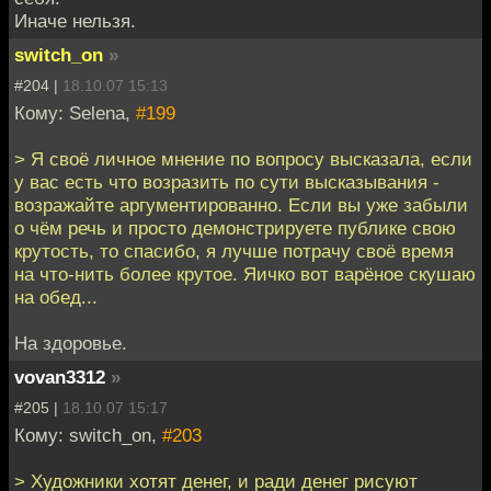
Иначе нельзя.
switch_on
»
#204 |
18.10.07 15:13
Кому: Selena,
#199
> Я своё личное мнение по вопросу высказала, если
у вас есть что возразить по сути высказывания -
возражайте аргументированно. Если вы уже забыли
о чём речь и просто демонстрируете публике свою
крутость, то спасибо, я лучше потрачу своё время
на что-нить более крутое. Яичко вот варёное скушаю
на обед...
На здоровье.
vovan3312
»
#205 |
18.10.07 15:17
Кому: switch_on,
#203
> Художники хотят денег, и ради денег рисуют