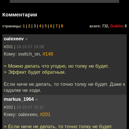
Комментарии
cтраницы:
1
|
2
| 3 |
4
|
5
|
6
|
7
|
8
всего: 732,
Goblin
: 8
oalexeev
»
#201 |
18.10.07 15:08
Кому: switch_on,
#148
> Можно делать что угодно, но толку не будет.
> Эффект будет обратным.
Если ниче не делать, то точно толку не будет. Даже к
гадалке не ходи.
markus_1964
»
#202 |
18.10.07 15:11
Кому: oalexeev,
#201
> Если ниче не делать, то точно толку не будет.