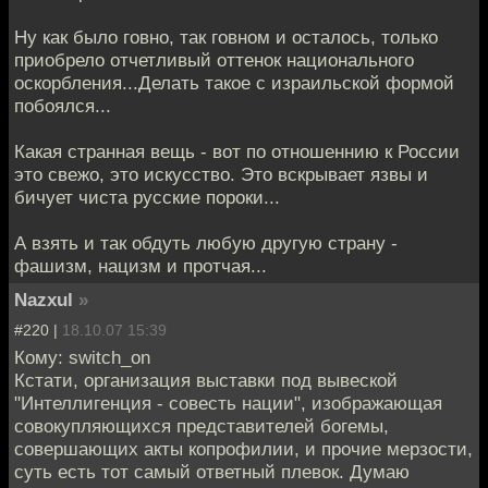
Ну как было говно, так говном и осталось, только
приобрело отчетливый оттенок национального
оскорбления...Делать такое с израильской формой
побоялся...
Какая странная вещь - вот по отношеннию к России
это свежо, это искусство. Это вскрывает язвы и
бичует чиста русские пороки...
А взять и так обдуть любую другую страну -
фашизм, нацизм и протчая...
Nazxul
»
#220 |
18.10.07 15:39
Кому: switch_on
Кстати, организация выставки под вывеской
"Интеллигенция - совесть нации", изображающая
совокупляющихся представителей богемы,
совершающих акты копрофилии, и прочие мерзости,
суть есть тот самый ответный плевок. Думаю