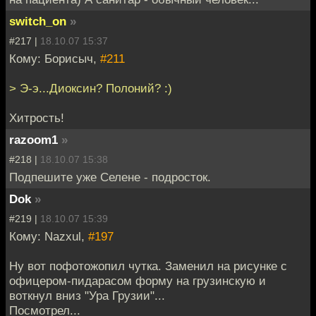
switch_on
»
#217 |
18.10.07 15:37
Кому: Борисыч,
#211
> Э-э...Диоксин? Полоний? :)
Хитрость!
razoom1
»
#218 |
18.10.07 15:38
Подпешите уже Селене - подросток.
Dok
»
#219 |
18.10.07 15:39
Кому: Nazxul,
#197
Ну вот пофотожопил чутка. Заменил на рисунке с
офицером-пидарасом форму на грузинскую и
воткнул вниз "Ура Грузии"...
Посмотрел...