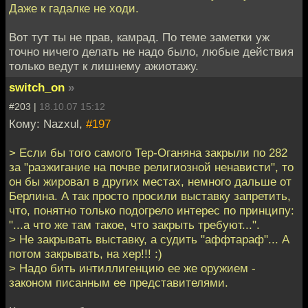
Даже к гадалке не ходи.
Вот тут ты не прав, камрад. По теме заметки уж
точно ничего делать не надо было, любые действия
только ведут к лишнему ажиотажу.
switch_on
»
#203 |
18.10.07 15:12
Кому: Nazxul,
#197
> Если бы того самого Тер-Оганяна закрыли по 282
за "разжигание на почве религиозной ненависти", то
он бы жировал в других местах, немного дальше от
Берлина. А так просто просили выставку запретить,
что, понятно только подогрело интерес по принципу:
"...а что же там такое, что закрыть требуют...".
> Не закрывать выставку, а судить "аффтараф"... А
потом закрывать, на хер!!! :)
> Надо бить интиллигенцию ее же оружием -
законом писанным ее представителями.