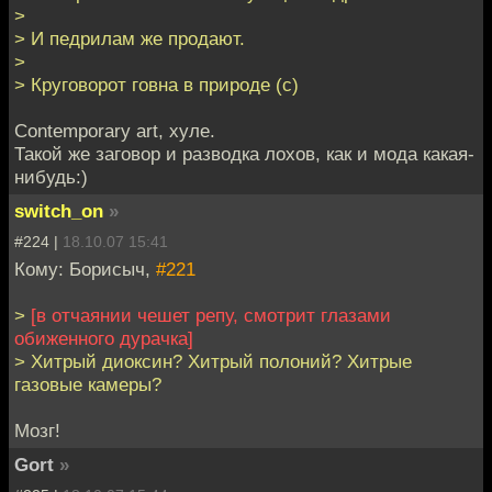
>
> И педрилам же продают.
>
> Круговорот говна в природе (с)
Contemporary art, хуле.
Такой же заговор и разводка лохов, как и мода какая-
нибудь:)
switch_on
»
#224 |
18.10.07 15:41
Кому: Борисыч,
#221
>
[в отчаянии чешет репу, смотрит глазами
обиженного дурачка]
> Хитрый диоксин? Хитрый полоний? Хитрые
газовые камеры?
Мозг!
Gort
»