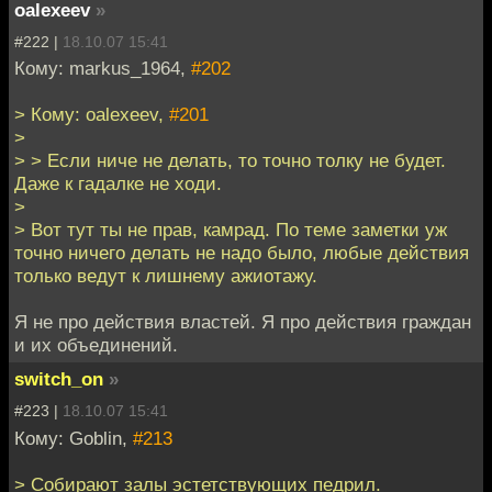
oalexeev
»
#222 |
18.10.07 15:41
Кому: markus_1964,
#202
> Кому: oalexeev,
#201
>
> > Если ниче не делать, то точно толку не будет.
Даже к гадалке не ходи.
>
> Вот тут ты не прав, камрад. По теме заметки уж
точно ничего делать не надо было, любые действия
только ведут к лишнему ажиотажу.
Я не про действия властей. Я про действия граждан
и их объединений.
switch_on
»
#223 |
18.10.07 15:41
Кому: Goblin,
#213
> Собирают залы эстетствующих педрил.