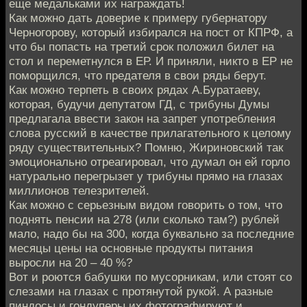
еще медальками их награждать!
Как можно дать доверие к примеру губернатору
Черногорову, который избирался на пост от КПРФ, а
что бы попасть на третий срок положил билет на
стол и переметнулся в ЕР. И приняли, никто в ЕР не
поморщился, что предателя в свои ряды берут.
Как можно терпеть в своих рядах А.Буратаеву,
которая, будучи депутатом ГД, с трибуны Думы
предлагала ввести закон на запрет употребления
слова русский в качестве прилагательного к целому
ряду существительных? Помню, Жириновский так
эмоционально отреагировал, что думал он ей горло
натурально перегрызет у трибуны прямо на глазах
миллионов телезрителей.
Как можно с серьезным видом говорить о том, что
поднять пенсии на 278 (или сколько там?) рублей
мало, надо бы на 300, когда буквально за последние
месяцы цены на основные продукты питания
выросли на 20 – 40 %?
Вот и роются бабушки по мусорникам, или стоят со
слезами на глазах с протянутой рукой. А разные
пиндосы и гондуперы их фотографируют и