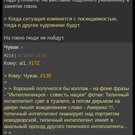
заметке говна.
> Когда ситуация изменится с посещаемостью,
тогда и другие художники будут.
На говно люди не пойдут.
Чувак
»
#214 |
18.10.07 15:26
Кому: al1,
#172
> Кому: Чувак,
#130
>
> > Хороший получился бы коллаж - на фоне фразы
- "Интеллигенция - совесть нации" фотки: Типичный
интеллигент срет в туалете, а потом дерьмом на
двери пишет вожделенное слово - Америка !!!,
типичный интеллигент онанирует над портретом
новодворской, типичный интеллигент имеет в
анальный проход другого типичного интеллигента...
> >