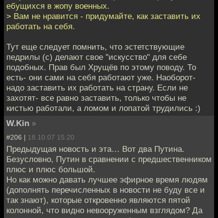
ебущихся в жопу военных.
> Вам не нравится - придумайте, как заставить их
работать на себя.
Тут еще следует помнить, что эстетствующие
педрилы (с) делают свое "искусство" для себе
подобных. Прав был Хрущёв по этому поводу. То
есть- они сами на себя работают уже. Наоборот-
надо заставить их работать на страну. Если не
захотят- все равно заставить, только чтобы не
кистью работали, а ломом и лопатой трудились :)
W.Kin
»
#206 |
18.10.07 15:20
Предыдущая новость и эта… Вот два Путина.
Безусловно, Путин в сравнении с предшественником
плюс и плюс большой.
Но как можно давать лучшее эфирное время людям
(дополнять перечисленных в новости не буду все и
так знают), которые откровенно являются пятой
колонной, что видно невооруженным взглядом? Да