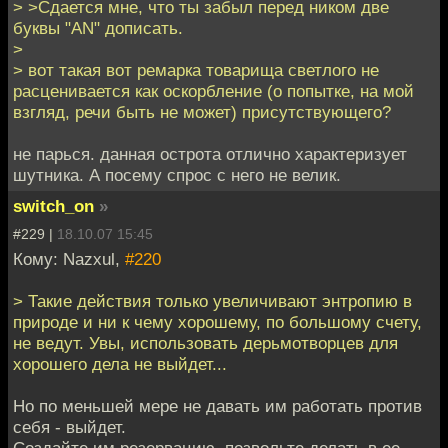
> >Сдается мне, что ты забыл перед ником две
буквы "AN" дописать.
>
> вот такая вот ремарка товарища светлого не
расценивается как оскорбление (о попытке, на мой
взгляд, речи быть не может) присутствующего?
не парься. данная острота отлично характеризует
шутника. А посему спрос с него не велик.
switch_on
»
#229 |
18.10.07 15:45
Кому: Nazxul,
#220
> Такие действия только увеличивают энтропию в
природе и ни к чему хорошему, по большому счету,
не ведут. Увы, использовать дерьмотворцев для
хорошего дела не выйдет...
Но по меньшей мере не давать им работать против
себя - выйдет.
Создайте им резервацию, позвольте делать в ее