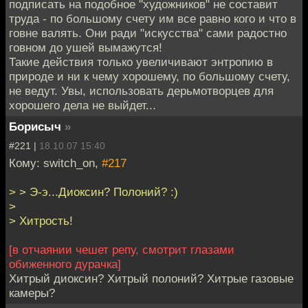
подписать на подобное "художников" не составит
труда - по большому счету им все равно кого и что в
говне валять. Они ради "искусства" сами радостно
говном до ушей вымажутся!
Такие действия только увеличивают энтропию в
природе и ни к чему хорошему, по большому счету,
не ведут. Увы, использовать дерьмотворцев для
хорошего дела не выйдет...
Борисыч
»
#221 |
18.10.07 15:40
Кому: switch_on,
#217
> > Э-э...Диоксин? Полоний? :)
>
> Хитрость!
[в отчаянии чешет репу, смотрит глазами
обиженного дурачка]
Хитрый диоксин? Хитрый полоний? Хитрые газовые
камеры?