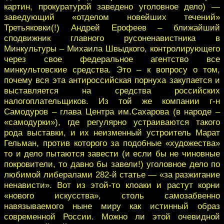
картин, прокуратурой заведено уголовное дело) —
заведующий «отделом новейших течений»
Третьяковки(!) Андрей Ерофеев – ближайший
сподвижник главного русоненавистника в
Минкультуры – Михаила Швыдкого, контролирующего
через свое федеральное агентство все
минкультовские средства. Это – к вопросу о том,
почему вся эта антироссийская порнуха закупается и
выставляется на средства российских
налогоплательщиков. Из той же компании г-н
Самодуров – глава Центра им.Сахарова (в народе –
«самодурки»), где регулярно устраиваются такого
рода выставки, и их неизменный устроитель Марат
Гельман, против которого за подобные «художества»
то и дело пытаются завести (и если бы не чиновные
покровители, то давно бы завели!) уголовное дело по
любимой либералами 282-й статье — «за разжигание
ненависти». Вот из этой-то клоаки и растут корни
«нового искусства», столь самозабвенно
навязываемого ныне миру как истинный образ
современной России. Можно ли этой очевидной