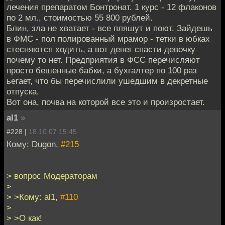
лечения препаратом Бонтронат. 1 курс - 12 флаконов
по 2 мл., стоимостью 55 800 рублей.
Блин, зла не хватает - все пляшут и поют. Зайдешь
в ФМС - пол полированный мрамор - тетки в юбках
стесняются ходить, а вот денег спасти девочку
почему то нет. Предприятия в ФСС перечисляют
просто бешенные бабки, а бухгалтер по 100 раз
ьегает, что бы перечислили ушедшим в декретные
отпуска.
Вот она, почва на которой все это и произростает.
al1
»
#228 |
18.10.07 15:45
Кому: Dugon,
#215
> вопрос Модераторам
>
> >Кому: al1,
#110
>
> >О как!