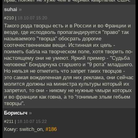
suhai
»
#210 |
18.10.07 15:20
Такого рода творцы есть и в России и во Франции и
везде, где исподволь пропагандируется "право" так
называемого "творца" обосрать дорогие
соотечественникам вещи. Истинная их цель -
поиметь бабла на творческом поле, хотя творить по-
настоящему они не умеют. Яркий пример - "Судьба
человека" Бондарчука старшего и "9 рота" младшего.
Но нельзя не отметить что запрет таких творцов -
это самая вожделенная для них реклама, они сейчас
молится должны на министра культуры который их
запретил, то они - никому не нужные чмыри которых
и во франции как говна, а то "гонимые злым гебьем
творцы".
Борисыч
»
#211 |
18.10.07 15:22
Кому: switch_on,
#186