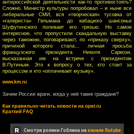
антироссийской деятельности как-то противостоять?
Сложно. Министр культуры попробовал – и ныне все
либеральные СМИ, вся «творческая» тусовка от
«галериста» Гельмана до кабацкого шансонье
Шуфутинского поливает его грязью. Но самое
интересное, что пропустили скандальную выставку
через таможню, поговаривают, по «приказу сверху»,
причиной которого стала… личная просьба
французского президента Николя Саркози,
высказанная им на встрече с президентом
В.Путиным. Это к вопросу о тех, кто стоит за
процессом и кто «оплачивает музыку».
www.km.ru
Зачем России враги, когда у неё такие граждане?
Как правильно читать новости на oper.ru
Краткий FAQ
Смотри ролики Гоблина на
канале Rutube