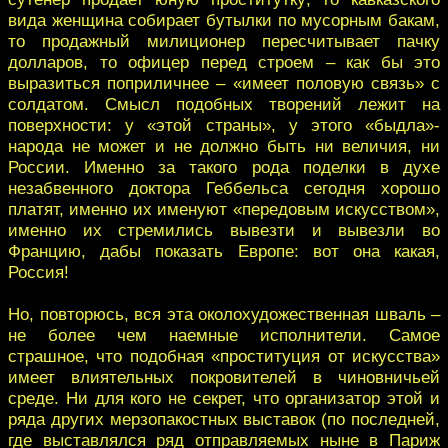
вида женщина собирает бутылки по мусорным бакам,
то продажный милиционер пересчитывает пачку
долларов, то офицер перед строем – как бы это
выразиться поприличнее – «имеет половую связь» с
солдатом. Смысл подобных творений лежит на
поверхности: у «этой страны», у этого «быдла»-
народа не может и не должно быть ни величия, ни
России. Именно за такого рода поделки в духе
незабвенного доктора Геббельса сегодня хорошо
платят, именно их именуют «передовым искусством»,
именно их стремились вывезти и вывезли во
Францию, дабы показать Европе: вот она какая,
Россия!
Но, повторюсь, вся эта околохудожественная шваль –
не более чем наемные исполнители. Самое
страшное, что подобная «проституция от искусства»
имеет влиятельных покровителей в чиновничьей
среде. Ни для кого не секрет, что организатор этой и
ряда других мерзопакостных выставок (по последней,
где выставлялся ряд отправляемых ныне в Париж