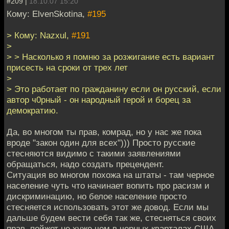
#209 |
18.10.07 15:20
Кому: ElvenSkotina,
#195
> Кому: Nazxul,
#191
>
> > Насколько я помню за розжигание есть вариант
присесть на сроки от трех лет
>
> Это работает по гражданину если он русский, если
автор ч0рный - он народный герой и борец за
демократию.
Да, во многом ты прав, комрад, но у нас же пока
вроде "закон один для всех"))) Просто русские
стесняются видимо с такими заявлениями
обращаться, надо создать прецендент.
Ситуация во многом похожа на штаты - там черное
население чуть что начинает вопить про расизм и
дискриминацию, но белое население просто
стесняется использовать этот же довод. Если мы
дальше будем вести себя так же, стесняться своих
прав, пойжет не хуже чем в черных кварталах США.