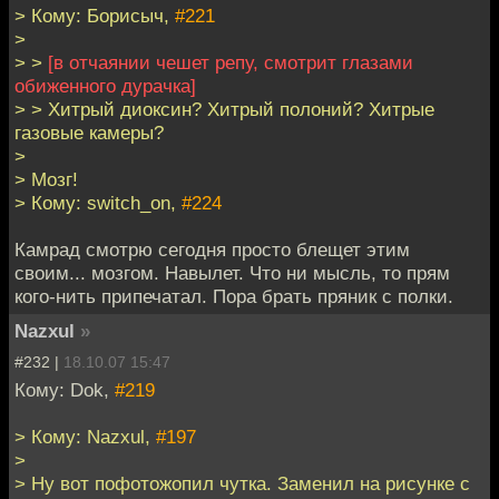
> Кому: Борисыч,
#221
>
> >
[в отчаянии чешет репу, смотрит глазами
обиженного дурачка]
> > Хитрый диоксин? Хитрый полоний? Хитрые
газовые камеры?
>
> Мозг!
> Кому: switch_on,
#224
Камрад смотрю сегодня просто блещет этим
своим... мозгом. Навылет. Что ни мысль, то прям
кого-нить припечатал. Пора брать пряник с полки.
Nazxul
»
#232 |
18.10.07 15:47
Кому: Dok,
#219
> Кому: Nazxul,
#197
>
> Ну вот пофотожопил чутка. Заменил на рисунке с