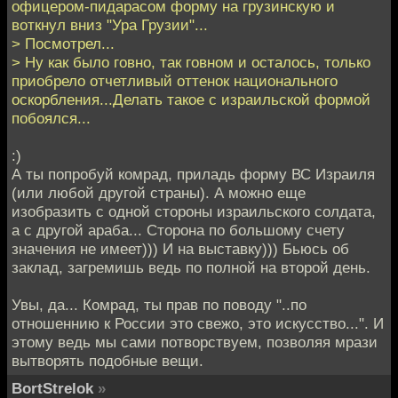
офицером-пидарасом форму на грузинскую и
воткнул вниз "Ура Грузии"...
> Посмотрел...
> Ну как было говно, так говном и осталось, только
приобрело отчетливый оттенок национального
оскорбления...Делать такое с израильской формой
побоялся...
:)
А ты попробуй комрад, приладь форму ВС Израиля
(или любой другой страны). А можно еще
изобразить с одной стороны израильского солдата,
а с другой араба... Сторона по большому счету
значения не имеет))) И на выставку))) Бьюсь об
заклад, загремишь ведь по полной на второй день.
Увы, да... Комрад, ты прав по поводу "..по
отношеннию к России это свежо, это искусство...". И
этому ведь мы сами потворствуем, позволяя мрази
вытворять подобные вещи.
BortStrelok
»