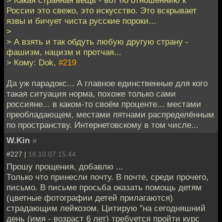
России это свежо, это искусство. Это вскрывает
язвы и бичует чиста русские пороки...
>
> А взять и так обдуть любую другую страну -
фашизм, нацизм и протчая...
> Кому: Dok,
#219
Да уж парадокс... А главное единственные для кого
такая ситуация норма, похоже только сами
россияне... в каком-то своём проценте... местами
преобладающем, местами пятнами распределённым
по пространству. Интернетовскому в том числе...
W.Kin
»
#227 |
18.10.07 15:44
Прошу прощения, добавлю ...
Только что принесли почту. В почте, среди прочего,
письмо. В письме просьба оказать помощь детям
(цветные фотографии детей прилагаются)
страдающим лейкозом. Цитирую "на сегодняшний
день (имя - возраст 6 лет) требуется пройти курс