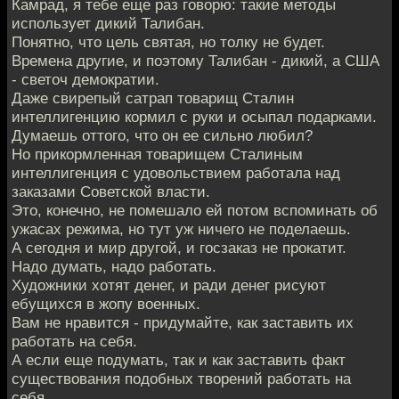
Камрад, я тебе еще раз говорю: такие методы
использует дикий Талибан.
Понятно, что цель святая, но толку не будет.
Времена другие, и поэтому Талибан - дикий, а США
- светоч демократии.
Даже свирепый сатрап товарищ Сталин
интеллигенцию кормил с руки и осыпал подарками.
Думаешь оттого, что он ее сильно любил?
Но прикормленная товарищем Сталиным
интеллигенция с удовольствием работала над
заказами Советской власти.
Это, конечно, не помешало ей потом вспоминать об
ужасах режима, но тут уж ничего не поделаешь.
А сегодня и мир другой, и госзаказ не прокатит.
Надо думать, надо работать.
Художники хотят денег, и ради денег рисуют
ебущихся в жопу военных.
Вам не нравится - придумайте, как заставить их
работать на себя.
А если еще подумать, так и как заставить факт
существования подобных творений работать на
себя.