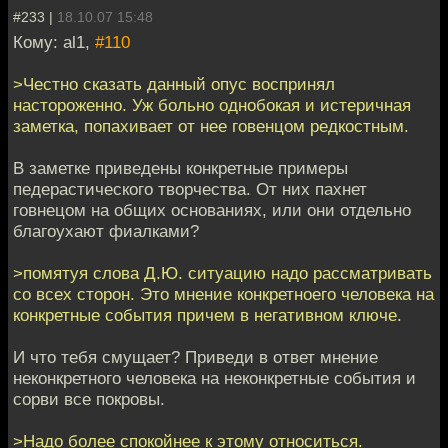
#233 |
18.10.07 15:48
Кому: al1,
#110
>Честно сказать данный опус воспринял
настороженно. Уж больно однобокая и истеричная
заметка, попахивает от нее говенцом редкостным.
В заметке приведены конкретные примеры
педерастического творчества. От них пахнет
говнецом на общих основаниях, или они отдельно
благоухают фиалками?
>помятуя слова Д.Ю. ситуацию надо рассматривать
со всех сторон. Это мнение конкретноего человека на
конкретные события причем в негативном ключе.
И что тебя смущает? Приведи в ответ мнение
неконкретного человека на неконкретные события и
сорви все покровы.
>Надо более спокойнее к этому относиться.