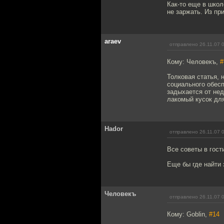
Как-то еще в школ
не заржать. Из пр
araev
отправлено 26.11.07 
Кому: Человекъ,
#
Толковая статья, 
социального обесп
задыхается от нед
лакомый кусок для
Hador
отправлено 26.11.07 
Все советы в гост
Еще бы где найти 
Человекъ
отправлено 26.11.07 
Кому: Goblin,
#14