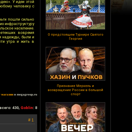
дею». У идеи этой
любому человеку с
ньги пошли сильно
 их инфраструктуру
ельское население.
ретекших вовремя
О предстоящем Турнире Святого
и надежды, были и
Георгия
яти утра и жить в
Признание Меркель и
возвращение России в большой
спорт
т магазин
в megagroup.ru
всего: 430,
Goblin
: 8
# 1