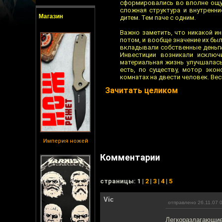
сформировались во вполне ощущ
сложная структура и внутренни
Магазин
дитем. Тем паче с одним.
Важно заметить, что никакой и
потом, и вообще значение их бы
вкладывали собственные деньги.
Инвестиции возникали исключ
материальная жизнь улучшалась
есть, по существу, мотор эко
комнатах на двести человек. Вес
Зачитать целиком
Империя ножей
Комментарии
cтраницы: 1 |
2
|
3
|
4
|
5
Vic
отправлено 26.11.07 
Легкоразлагающие 