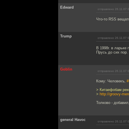
Edward
отправлено 26.11.07 
Что-то RSS вещать
Trump
отправлено 26.11.07 
В 1998г. в ларьке
Прусь до сих пор.
Goblin
отправлено 26.11.07 
Кому: Человекъ,
#
> Китаефобам рек
>
http://groovy-me
Толково - добавил
general Havoc
отправлено 26.11.07 