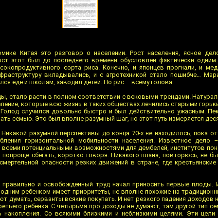
омике Китая это разговор о населении. Рост населения, ясное дел
ст этот был до последнего времени обусловлен фактически одним 
ысокопродуктивного сорта риса. Конечно, и японцев прогнали, и ме
нфраструктуру вкладывались, и с агротехникой стало пошибче… Мар
ся еде и школам, заводил детей. Но рис – всему голова.
ды, стало расти в полном соответствии с вековыми трендами. Натурал
еление, которые всю жизнь в таких обществах лечились старыми горьк
 Голод случился довольно быстро и был действительно ужасным. Пе
ать семью. Это был вполне разумный шаг, но этот путь измеряется дес
 Никакой разумной перспективы до конца 70-х не находилось, пока о
бления горизонтальной мобильности населения. Известное дело 
 всеми потенциальными возможностями для дембелей, институтов пон
о попроще сбегать, коротко говоря. Никакого плана, повторюсь, не б
 смертельной опасности резких движений в стране, где крестьянски
 правильно и освобожденный труд начал приносить первые плоды. 
с одним ребенком имеет приоритеты, не вполне похожие на традиционн
ют думать, серванты всякие покупать. И нет резкого падения доходов 
етьего ребенка. С четырьмя про доходы не думают, там другой тип сем
 накопления. Со всякими близкими и неблизкими целями. Эти цели