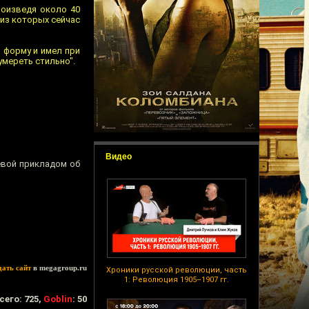
роизведя около 40
 из которых сейчас
 форму и имел при
умереть стильно".
Видео
евой прикладом об
дать сайт
в megagroup.ru
Хроники русской революции, часть
1: Революция 1905–1907 гг.
сего: 725,
Goblin
: 50