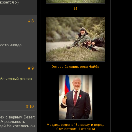
кроется :-)
65
# 8
росто иногда
Остров Сахалин, река Найба
# 9
бе черный рюкзак.
# 10
ех с верным Desert
й.А реальность
Медаль ордена "За заслуги перед
дей.Не хотелось бы
Отечеством" II степени