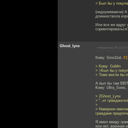
> Был бы у покупа
(недоумеваючи) А 
длинноствола коро
Или все же вдруг о
сориентироваться
Ghost_lynx
отправлено 06.12.07 
Кому: Smo11et,
#1
> Кому: Goblin
> >Был бы у покуп
> Тоже могли бы п
А был бы там ВВП,
Кому: Ultra_Sonic,
> 2Ghost_Lynx
> "..от гражданск
>
> Наверное имелас
граждане предпоч
Я имел ввиду граж
или нет, военная 