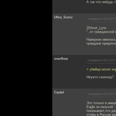
А так что нибудь т
Ultra_Sonic
отправлено 06.12.07 
2Ghost_Lynx
"..от гражданской
Наверное имелась 
граждане предпоч
overflow
отправлено 06.12.07 
> убийца носил к
Неужто скинхед?
Castel
отправлено 06.12.07 
Это только в амер
Eagle за пазухой 
показывает,что да
чтобы в России ра