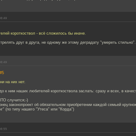
08:49
елей короткоствол - всё сложилось бы иначе.
трелять друг в друга, не одному же этому деградату "умереть стильно".
08:49
#5
ни на них нет.
адо к ним наших любителей короткоствола заслать: сразу и всех, в каче
ТО случится;-)
онец законопроект об обязательном приобретении каждой семьей крупно
г" (по типу нашего "Утеса" или "Корда")
08:55