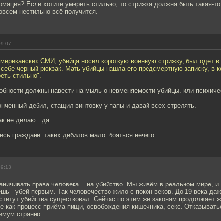
мация? Если хотите умереть стильно, то стрижка должна быть такая-то
совсем нестильно всё получится.
09:07
мериканских СМИ, убийца носил короткую военную стрижку, был одет 
себе черный рюкзак. Мать убийцы нашла его предсмертную записку, в к
реть стильно".
робности должны навести на мыль о невменяемости убийцы. или психиче
онченный дебил, стащил винтовку у папы и давай всех стрелять.
к не делают. да.
тесь граждане. таких дебилов мало. бояться нечего.
09:13
аничивать права человека... на убийство. Мы живём в реальном мире, и
ь - убей первым. Так человечество жило с покон веков. До 19 века даж
титут убийства существовал. Сейчас по этим же законам продолжает ж
же как процесс приёма пищи, освобождения кишечника, секс. Отказывать
имум странно.