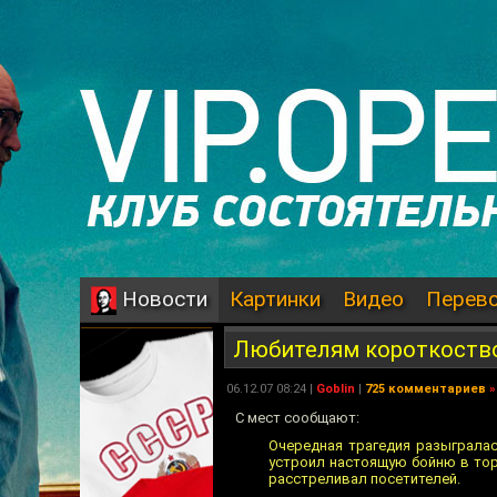
Картинки
Видео
Перев
Новости
Любителям короткоство
06.12.07 08:24 |
Goblin
|
725 комментариев
»
С мест сообщают:
Очередная трагедия разыгралас
устроил настоящую бойню в тор
расстреливал посетителей.