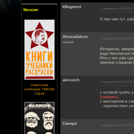
kBegemot
отправлено 06.12.07 
Магазин
А при чем тут, кор
Abracadabrez
отправлено 06.12.07 
слабый
Интересно, америк
ради безопасности
Или у них уже сд
причине слишком 
akirovich
отправлено 06.12.07 
Советские
учебники 1940-50х
с оптикой гулять у
годов
[озираясь]
с винторезом в сам
...короткоствол уж
Самара
отправлено 06.12.07 