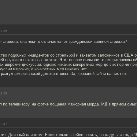
.
08:39
я стрижка, она чем-то отличается от гражданской военной стрижки?
ство подобных инцидентов со стрельбой и захватом заложников в США 
ей оружия в некоторых штатах. Этот вопрос вызывает в американском о
ах широкие дискуссии, однако никаких конкретных мер до сих пор не при
скуссии широкие, а конкретных мер никаких нет.
 разгул американской демократчины. Эх, кровавой гэбни на них нет.
08:45
ел по телевизору. на фотке лощеная мажорная морда. МД в прямом смыс
08:47
тит. Длинный слишком. Если только в кейсе носить, но дадут ли тогда 15