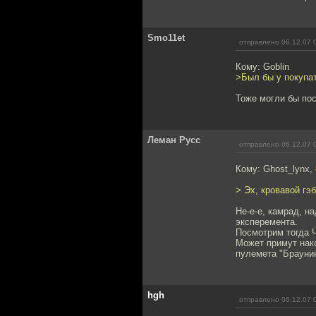
Smo11et
отправлено 06.12.07 
Кому: Goblin
>Был бы у покупат
Тоже могли бы пос
Леман Русс
отправлено 06.12.07 
Кому: Ghost_lynx,
> Эх, кровавой гэб
Не-е-е, камрад, н
эксперемента.
Посмотрим тогда Ч
Может примут нак
пулемета "Браунин
hgh
отправлено 06.12.07 