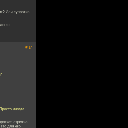
ит? Или супротив
 легко
# 14
".
Просто иногда
ороткая стрижка
 это для его