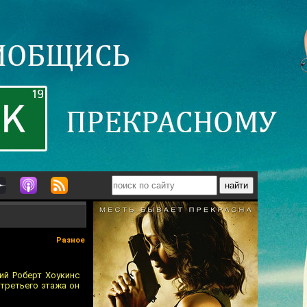
Разное
ий Роберт Хоукинс
третьего этажа он