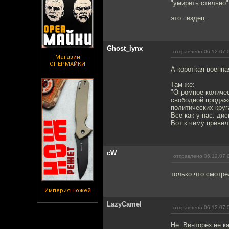
"умиреть стильно"
это пиздец.
Ghost_lynx
отправлено 06.12.07 
Магазин
ОПЕРМАЙКИ
А короткая военна
Там же:
"Огромное количе
свободной продаж
политических круг
Все как у нас: ди
Вот к чему привел
cW
отправлено 06.12.07 
только что смотр
Империя ножей
LazyCamel
отправлено 06.12.07 
Не. Винторез не ка