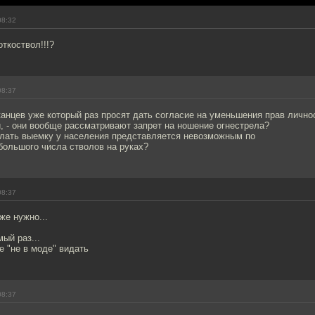
08:32
откоствол!!!?
08:37
анцев уже который раз просят дать согласие на уменьшения прав лично
, - они вообще рассматривают запрет на ношение огнестрела?
елать выемку у населения представляется невозможным по
большого числа стволов на руках?
08:37
же нужно...
ый раз...
е "не в моде" видать
08:37