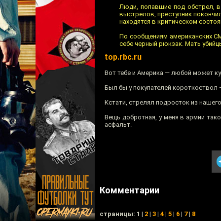
Люди, попавшие под обстрел, в
выстрелов, преступник покончил 
находятся в критическом состоя
По сообщениям американских СМ
себе черный рюкзак. Мать убийцы
top.rbc.ru
Вот тебе и Америка — любой может ку
Был бы у покупателей короткоствол 
Кстати, стрелял подросток из нашего
Вещь добротная, у меня в армии так
асфальт.
Комментарии
cтраницы: 1 |
2
|
3
|
4
|
5
|
6
|
7
|
8