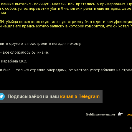
 панике пытались покинуть магазин или прятались в примерочных. П
с собой, успев перед этим убить 9 человек и ранить еще пятерых, двое
нии.
И, убийца носил короткую военную стрижку, был одет в камуфляжную
 нашла его предсмертную записку, в которой говорится, что он хотел "
пить оружие, а подстрелить негодяя некому.
— всё сложилось бы иначе.
 карабина СКС.
ой был — только стрелял очередями, от частого употребления на стро
Подписывайся на наш
канал в Telegram
Goblin рекомендует
соз
в