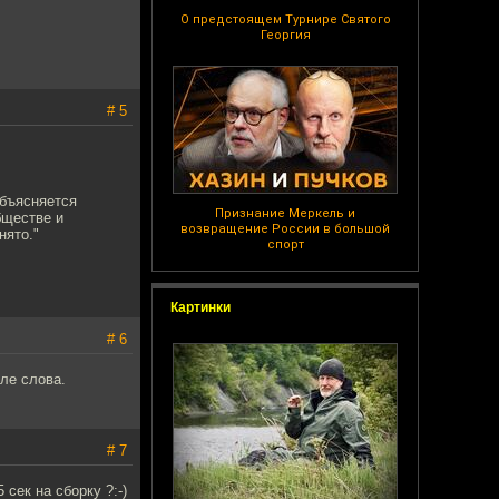
О предстоящем Турнире Святого
Георгия
# 5
объясняется
Признание Меркель и
бществе и
возвращение России в большой
нято."
спорт
Картинки
# 6
ле слова.
# 7
 сек на сборку ?:-)