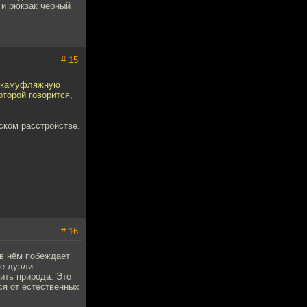
 и рюкзак черный
# 15
в камуфляжную
оторой говорится,
ском расстройстве.
# 16
 в нём побеждает
е дуэли -
ить природа. Это
ся от естественных