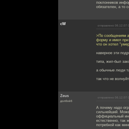
поклонников инфор
обязателен, а то 
cW
отправлено 06.12.07 
>По сообщениям а
форму и имел при 
что он хотел "уме
наверное эти под
типа, жил-был зак
а обычные люди та
так что не волнуй
Zeus
отправлено 06.12.07 
долбоёб
А почему надо огр
сильнейший. Можеш
оффициальный инс
естественно, так 
потребной как мин