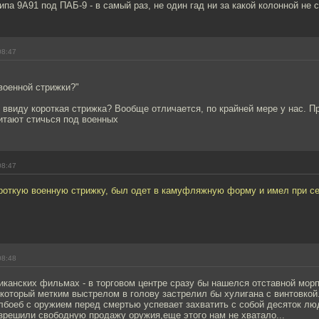
ипа 9А91 под ПАБ-9 - в самый раз, не один гад ни за какой колонной не с
08:47
 военной стрижки?"
ввиду короткая стрижка? Вообще отличается, по крайней мере у нас. П
итают стичься под военных
08:47
ороткую военную стрижку, был одет в камуфляжную форму и имел при се
08:48
иканских фильмах - в торговом центре сразу бы нашелся отставной морп
- который метким выстрелом в голову застрелил бы хулигана с винтовко
лбоеб с оружием перед смертью успевает захватить с собой десяток лю
зрешили свободную продажу оружия,еще этого нам не хватало...