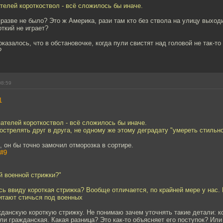
телей короткоствол - всё сложилось бы иначе.
разве не было? Это ж Америка, рази там кто без ствола на улицу выход
ткий не играет?
казалось, что в обстановочке, когда пули свистят над головой не так-то
?
08:59
1
ателей короткоствол - всё сложилось бы иначе.
острелять друг в друга, не одному же этому деградату "умереть стильно
 он бы точно замочил отморозка в сортире.
#9
ой военной стрижки?"
ь ввиду короткая стрижка? Вообще отличается, по крайней мере у нас. 
итают стичься под военных
данскую короткую стрижку. Не понимаю зачем уточнять такие детали: к
или гражданская. Какая разница? Это как-то объясняет его поступок? Или