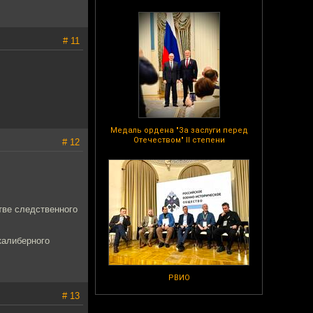
# 11
Медаль ордена "За заслуги перед
Отечеством" II степени
# 12
стве следственного
калиберного
РВИО
# 13