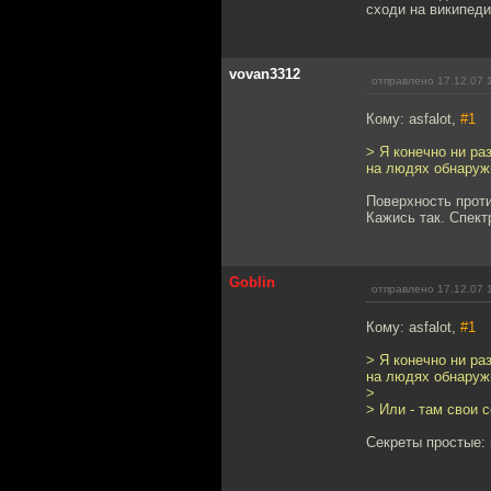
сходи на википеди
vovan3312
отправлено 17.12.07 
Кому: asfalot,
#1
> Я конечно ни ра
на людях обнаруж
Поверхность проти
Кажись так. Спект
Goblin
отправлено 17.12.07 
Кому: asfalot,
#1
> Я конечно ни ра
на людях обнаруж
>
> Или - там свои 
Секреты простые: