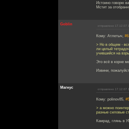
Истоино говорю ва
Мстит за отобран
Goblin
отправлено 17.12.07 
Кому: Атлетыч,
#6
> Но в общем - вс
ли целый тетрадоч
учившийся на взр
Это всё в корне м
Извини, пожалуйст
Магнус
отправлено 17.12.07 
Кому: polinov85,
#
> а можно поинтер
разные силовые ст
Камрад, глянь в У