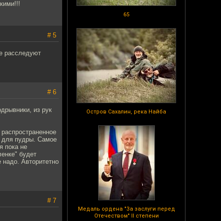
кими!!!
65
# 5
ие расследуют
# 6
одрывники, из рук
Остров Сахалин, река Найба
о распространенное
, для пудры. Самое
я пока не
ленке" будет
е надо. Авторитетно
# 7
Медаль ордена "За заслуги перед
Отечеством" II степени