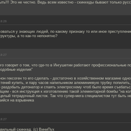
ыть!!! Это не честно. Ведь всем известно - скинхеды бывают только русс
18:26
соваться у знающих людей, по какому признаку то или иное преступлен
руктуры, а то как-то непонятно?
18:27
го говорит о том, что где-то в Ингушетии работают профессиональные п
подобные изделия"
он гексоген то его сделать - достаточно в хозяйственном магазине одн
тений купить, и пару часов напильником алюминиевую трубку попилить
 раздобыть детонатор и спаять электросхему чтоб было время съебатьс
бщем - вся инструкция к изготовлению такой элементарной бомбы "на ко
целый тетрадочный листок. Так что супер-мега специалистом тут быть н
шийся на взрывника
18:27
авильный скинхед. (с) ВиниПух