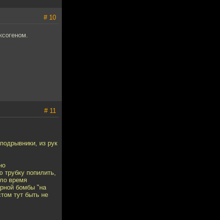
# 10
ксогеном.
# 11
подрывники, из рук
но
ю трубку попилить,
ыло время
арной бомбы "на
том тут быть не