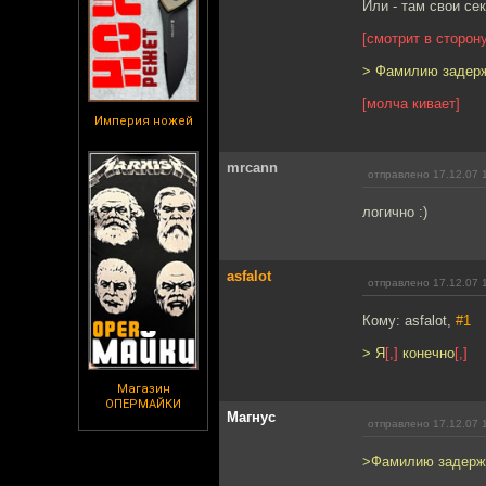
Или - там свои се
[смотрит в сторон
> Фамилию задерж
[молча кивает]
Империя ножей
mrcann
отправлено 17.12.07 
логично :)
asfalot
отправлено 17.12.07 
Кому: asfalot,
#1
> Я
[,]
конечно
[,]
Магазин
ОПЕРМАЙКИ
Магнус
отправлено 17.12.07 
>Фамилию задержа