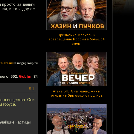
 просто за деньги
ая, и то и другое
Признание Меркель и
возвращение России в большой
спорт
т магазин
в megagroup.ru
сего: 502,
Goblin
: 34
# 1
Атака БПЛА на Геленджик и
открытие Ормузского пролива
его вещества. Они
втобуса.
льчайшие частицы