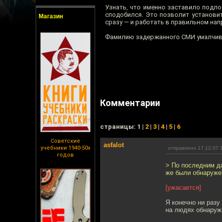
Узнать, что именно заставило подло
сподобился. Это позволит установит
Магазин
сразу — и работать в правильном нап
Фамилию задержанного СМИ умалчива
Комментарии
cтраницы: 1 |
2
|
3
|
4
|
5
|
6
Советские
asfalot
учебники 1940-50х
отправлено 17.12.07 
годов
> По последним д
же были обнаруже
[ужасается]
Я конечно ни разу
на людях обнаруж