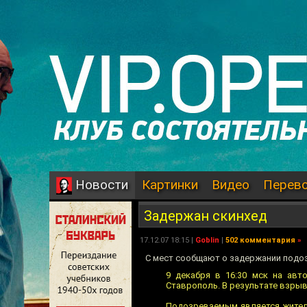
Картинки
Видео
Перев
Новости
Задержан скинхед
17.12.07 18:15 |
Goblin
|
502 комментария
»
С мест сообщают о задержании подо
9 декабря в 16:30 мск на авт
Ставрополь. В результате взрыва
Подозреваемым является житель