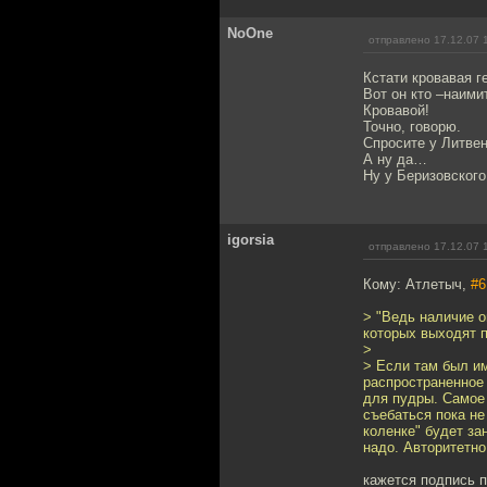
NoOne
отправлено 17.12.07 
Кстати кровавая г
Вот он кто –наимит
Кровавой!
Точно, говорю.
Спросите у Литвен
А ну да…
Ну у Беризовского
igorsia
отправлено 17.12.07 
Кому: Атлетыч,
#6
> "Ведь наличие о
которых выходят 
>
> Если там был им
распространенное 
для пудры. Самое
съебаться пока не
коленке" будет за
надо. Авторитетно
кажется подпись п