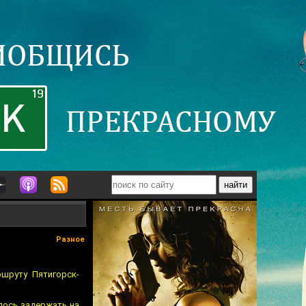
Разное
шруту Пятигорск-
лось задержать на