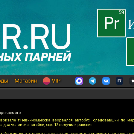
оды
Магазин
VIP
зреваемого:
овокзале г.Невинномысска взорвался автобус, следовавший по мар
 два человека погибли, еще 12 получили ранения.
 Ингушетии, которого сотрудникам правоохранительных органов уда