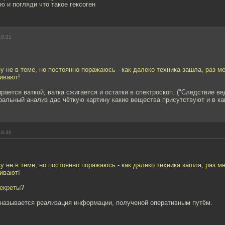
ю и погляди что такое гексоген
18:31
зу не в теме, но постоянно поражаюсь - как далеко техника зашла, раз 
ивают!
рается ваткой, ватка сжигается и остатки в спектроскоп. ("Следствие ве
ральный анализ дас чёткую картину какие вещества присутствуют и в ка
18:36
зу не в теме, но постоянно поражаюсь - как далеко техника зашла, раз 
ивают!
секреты?
 называется реализация информации, полученой оперативным путём.