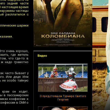
его задней части
В настоящее время
бнаружены частицы
ый расплатился с
аллические шарики
казания.
Это очень хорошо,
овить, где житель
Видео
том, что где-то в
 ж надо грамотно
ак часто бывает у
го. Или дядя. Или
ь не особо тайную
 храм он ходит.
сы в пассажирских
О предстоящем Турнире Святого
амках конфессии к
Георгия
конфессии в СМИ о