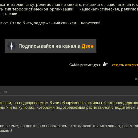
жить взрывчатку: религиозная ненависть, ненависть национальная или
ь тип террористической организации — националистическая, религиозн
равлении.
ют. Стало быть, задержанный скинхед — нерусский.
Подписывайся на канал в
Дзен
Goblin рекомендует
создать интерне
в
18:19
анным, на подозреваемом были обнаружены частицы гексогеносодержащ
ны > и на купюрах, которыми подозреваемый расплатился с водителем а
 не в теме, но постоянно поражаюсь - как далеко техника зашла, раз ме
ивают!