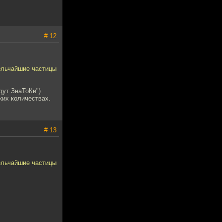
# 12
мельчайшие частицы
дут ЗнаТоКи")
ких количествах.
# 13
мельчайшие частицы