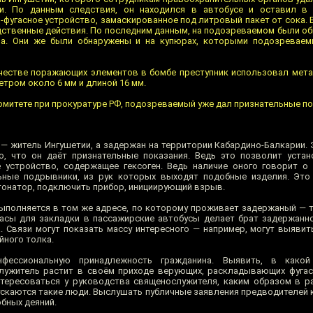
ии. По данным следствия, он находился в автобусе и оставил в 
-фугасное устройство, замаскированное под литровый пакет от сока. 
ственные действия. По последним данным, на подозреваемом были о
ва. Они же были обнаружены и на купюрах, которыми подозреваем
ачестве поражающих элементов в бомбе преступник использовал мет
етром около 6 мм и длиной 16 мм.
митете при прокуратуре РФ, подозреваемый уже дал признательные по
— житель Ингушетии, а задержан на территории Кабардино-Балкарии. 
, что он даёт признательные показания. Ведь это позволит устан
 устройство, содержащее гексоген. Ведь наличие оного говорит о 
ьные подрывники, из рук которых выходят подобные изделия. Это
тонатор, подключить прибор, инициирующий взрыв.
выполняется в том же адресе, по которому проживает задержаный — т
асы для закладки в пассажирские автобусы делает брат задержанно
. Связи могут показать массу интересного — например, могут выявит
йного толка.
нфессиональную принадлежность гражданина. Выявить, в какой
служитель растит в своём приходе верующих, раскладывающих фуга
тересоваться у руководства священослужителя, каким образом в р
ускаются такие люди. Выслушать публичные заявления предводителей 
обных деяний.