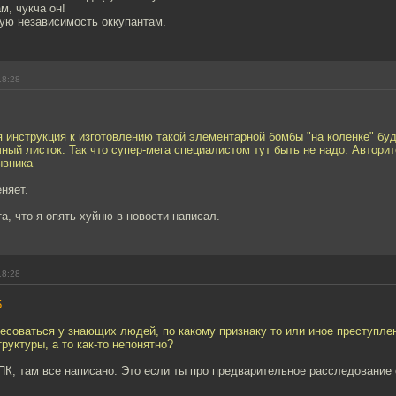
м, чукча он!
ную независимость оккупантам.
18:28
я инструкция к изготовлению такой элементарной бомбы "на коленке" бу
ный листок. Так что супер-мега специалистом тут быть не надо. Автори
ывника
еняет.
а, что я опять хуйню в новости написал.
18:28
5
есоваться у знающих людей, по какому признаку то или иное преступл
руктуры, а то как-то непонятно?
ПК, там все написано. Это если ты про предварительное расследование