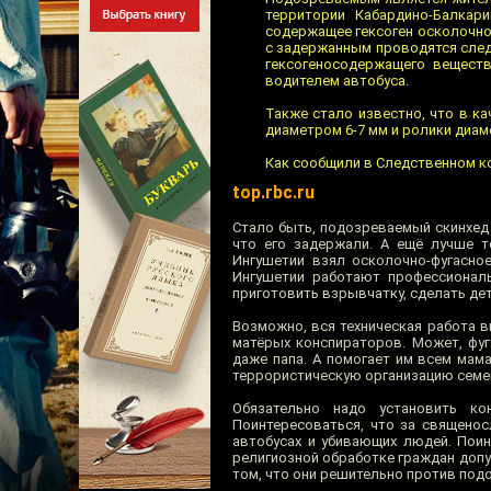
территории Кабардино-Балкар
содержащее гексоген осколочно
с задержанным проводятся след
гексогеносодержащего вещест
водителем автобуса.
Также стало известно, что в к
диаметром 6-7 мм и ролики диам
Как сообщили в Следственном ко
top.rbc.ru
Стало быть, подозреваемый скинхед 
что его задержали. А ещё лучше то
Ингушетии взял осколочно-фугасное
Ингушетии работают профессионал
приготовить взрывчатку, сделать де
Возможно, вся техническая работа 
матёрых конспираторов. Может, фуг
даже папа. А помогает им всем мама
террористическую организацию семе
Обязательно надо установить ко
Поинтересоваться, что за священо
автобусах и убивающих людей. Поин
религиозной обработке граждан доп
том, что они решительно против под