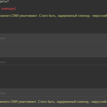
креты?
у знающих]
анного СМИ умалчивают. Стало быть, задержанный скинхед - нерусский
18:20
18:20
18:24
нного СМИ умалчивают. Стало быть, задержанный скинхед - нерусский