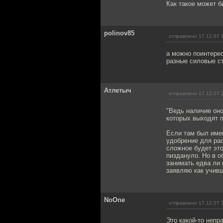
Как такое может б
polinov85
отправлено 17.12.07 
а можно поинтере
разные силовые ст
Атлетыч
отправлено 17.12.07 
"Ведь наличие оно
которых выходят 
Если там был имен
удобрение для рас
сложное будет это
пиздануло. Но в о
занимать едва ли 
заявляю как учив
NoOne
отправлено 17.12.07 
Это какой-то непр