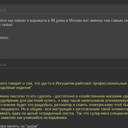
18:30
ебня как помню я взрывала в 99 дома в Москве вот именно тем самым ге
 гебни!
енко.
.
18:30
ного говорит о том, что где-то в Ингушетии работают профессиональные 
подобные изделия"
енон гексоген то его сделать - достаточно в хозяйственном магазине од
удобрение для растений купить, и пару часов напильником алюминиеву
 сложное будет это раздобыть детонатор и спаять электросхему чтоб б
 пиздануло. Но в общем - вся инструкция к изготовлению такой элемент
нимать едва ли целый тетрадочный листок. Так что супер-мега специалис
 заявляю как учившийся на взрывника
ора менять на "дурак"