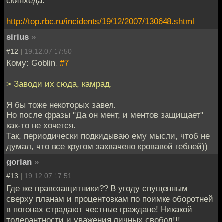
скинхеда.
http://top.rbc.ru/incidents/19/12/2007/130648.shtml
sirius
»
#12 |
19.12.07 17:50
Кому: Goblin,
#7
> Заводи их сюда, камрад.
Я бы тоже некоторых завел.
Но после фразы "Да он мент, и ментов защищает"
как-то не хочется.
Так, периодически подкидываю ему мысли, чтоб не
думал, что все кругом захвачено кровавой гебней))
gorian
»
#13 |
19.12.07 17:51
Где же правозащитники?? В угоду спущенным
сверху планам и процентовкам по поимке оборотней
в погонах страдают честные граждане! Никакой
толерантности и уважения личных свобод!!!