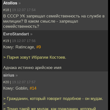
Atollos
»
#18 |
19.12.07 17:54
В СССР УК запрещал семейственность на службе в
милиции? В каком смысле - запрещал
семейственность?
EvroStandart
»
#19 |
19.12.07 17:56
Кому: Ratincage,
#9
> Парня зовут Ибрагим Костоев.
Аднака истинно арийское имя
sirius
»
#20 |
19.12.07 17:57
Кому: Goblin,
#14
> Гражданин, который говорит подобное - он мудак.
>
> Точно такой же мудак, как гражданин, который