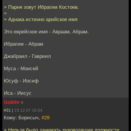
> Парня зовут Ибрагим Костоев.
>
> Аднака истинно арийское имя
Это еврейское имя - Авраам, Абрам.
Ибрагим - Абрам
Джабраил - Гавриил
Муса - Моисей
Юсуф - Иосиф
Иса - Иисус
Goblin
»
#31 |
19.12.07 18:04
Кому: Борисыч,
#29
> Нельзя было занимать руководящие должности