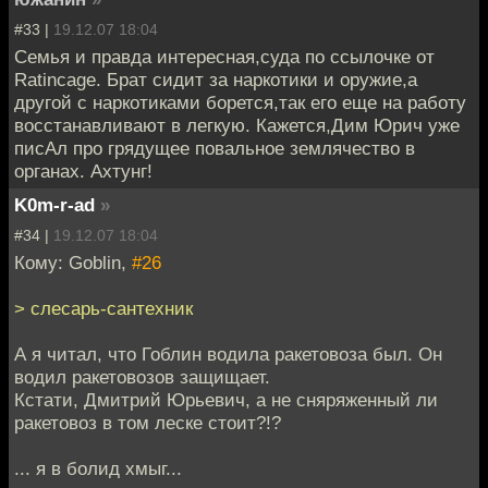
#33 |
19.12.07 18:04
Семья и правда интересная,суда по ссылочке от
Ratincage. Брат сидит за наркотики и оружие,а
другой с наркотиками борется,так его еще на работу
восстанавливают в легкую. Кажется,Дим Юрич уже
писАл про грядущее повальное землячество в
органах. Ахтунг!
K0m-r-ad
»
#34 |
19.12.07 18:04
Кому: Goblin,
#26
> слесарь-сантехник
А я читал, что Гоблин водила ракетовоза был. Он
водил ракетовозов защищает.
Кстати, Дмитрий Юрьевич, а не сняряженный ли
ракетовоз в том леске стоит?!?
... я в болид хмыг...