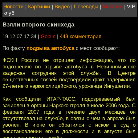
Новости
|
Картинки
|
Видео
|
Переводы
|
Магазин
|
VIP
клуб
Взяли второго скинхеда
19.12.07 17:34
|
Goblin
|
443 комментария
По факту
подрыва автобуса
с мест сообщают:
ФСКН России не отрицает информацию, что по
подозрению во взрыве автобуса в Невинномысске
задержан сотрудник этой службы. В Центре
общественных связей подтвердили факт задержания
27-летнего наркополицейского, уроженца Ингушетии.
Как сообщили ИТАР-ТАСС, подозреваемый был
зачислен в органы Наркоконтроля в июле 2006 года. С
февраля 2007 года в течение двух месяцев он
отсутствовал на службе, в связи с чем в апреле был
уволен. В июне он обратился с иском в суд о
восстановлении его в должности и в августе был
восстановлен на службе.