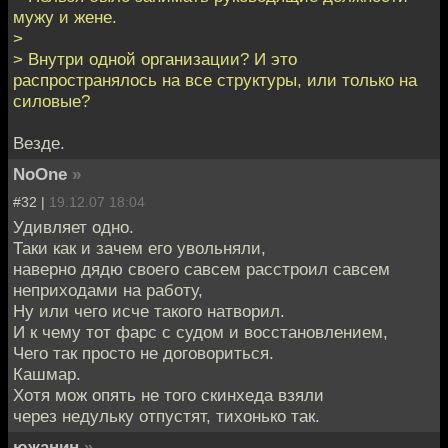
мужу и жене.
>
> Внутри одной организации? И это
распространялось на все структуры, или только на
силовые?
Везде.
NoOne
»
#32 |
19.12.07 18:04
Удивляет одно.
Таки как и зачем его увольняли,
наверно дядю своего савсем расстроил савсем
неприходами на работу,
Ну или чего исче такого натворил.
И к чему тот фарс с судом и восстановлением,
Чего так просто не договориться.
Кашмар.
Хотя мож опять не того скинхеда взяли
через недульку отпустят, тихонько так.
южанин
»