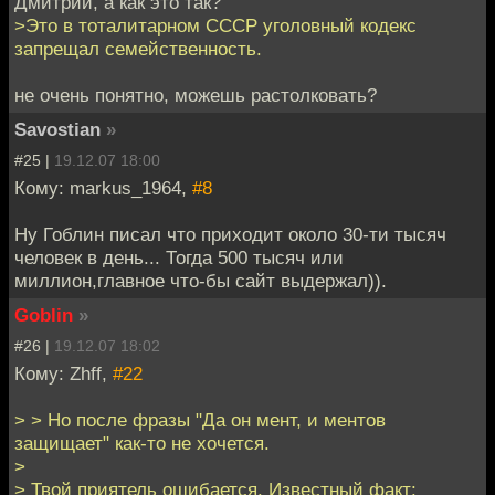
Дмитрий, а как это так?
>Это в тоталитарном СССР уголовный кодекс
запрещал семейственность.
не очень понятно, можешь растолковать?
Savostian
»
#25 |
19.12.07 18:00
Кому: markus_1964,
#8
Ну Гоблин писал что приходит около 30-ти тысяч
человек в день... Тогда 500 тысяч или
миллион,главное что-бы сайт выдержал)).
Goblin
»
#26 |
19.12.07 18:02
Кому: Zhff,
#22
> > Но после фразы "Да он мент, и ментов
защищает" как-то не хочется.
>
> Твой приятель ошибается. Известный факт: