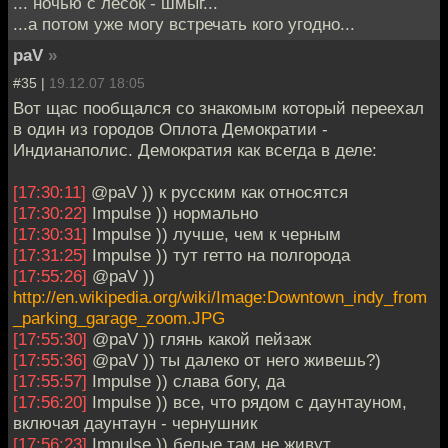
... ночью с лесок - шмыг...
...а потом уже могу встречать кого угодно...
paV
»
#35 |
19.12.07 18:05
Вот щас пообщался со знакомым который переехал
в один из городов Оплота Демократии -
Индианаполис. Демократия как всегда в деле:
[17:30:11]
@paV )) к русским как относятся
[17:30:22]
Impulse )) нормально
[17:30:31]
Impulse )) лучше, чем к черным
[17:31:25]
Impulse )) тут гетто на полгорода
[17:55:26]
@paV ))
http://en.wikipedia.org/wiki/Image:Downtown_indy_from
_parking_garage_zoom.JPG
[17:55:30]
@paV )) глянь какой пейзаж
[17:55:36]
@paV )) ты далеко от него живешь?)
[17:55:57]
Impulse )) слава богу, да
[17:56:20]
Impulse )) все, что рядом с даунтауном,
включая даунтаун - чернушник
[17:56:23]
Impulse )) белые там не живут