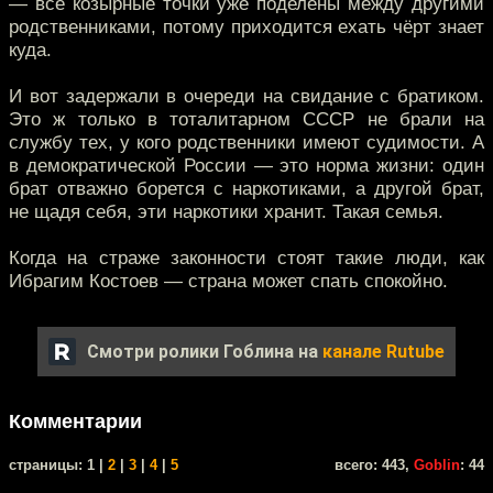
— все козырные точки уже поделены между другими
родственниками, потому приходится ехать чёрт знает
куда.
И вот задержали в очереди на свидание с братиком.
Это ж только в тоталитарном СССР не брали на
службу тех, у кого родственники имеют судимости. А
в демократической России — это норма жизни: один
брат отважно борется с наркотиками, а другой брат,
не щадя себя, эти наркотики хранит. Такая семья.
Когда на страже законности стоят такие люди, как
Ибрагим Костоев — страна может спать спокойно.
Смотри ролики Гоблина на
канале Rutube
Комментарии
cтраницы: 1 |
2
|
3
|
4
|
5
всего: 443,
Goblin
: 44