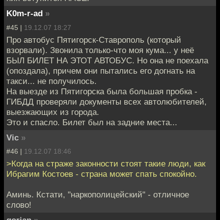
K0m-r-ad
»
#45 |
19.12.07 18:27
Про автобус Пятигорск-Ставрополь (который
взорвали). Звонила только-что моя кума... у неё
БЫЛ БИЛЕТ НА ЭТОТ АВТОБУС. Но она не поехала
(опоздала), причем они пытались его догнать на
такси... не получилось.
На выезде из Пятигорска была большая пробка -
ГИБДД проверяли документы всех автолюбителей,
выезжающих из города.
Это и спасло. Билет был на задние места...
Vic
»
#46 |
19.12.07 18:46
>Когда на страже законности стоят такие люди, как
Ибрагим Костоев - страна может спать спокойно.
Аминь. Кстати, "наркополицейский" - отличное
слово!
gorian
»