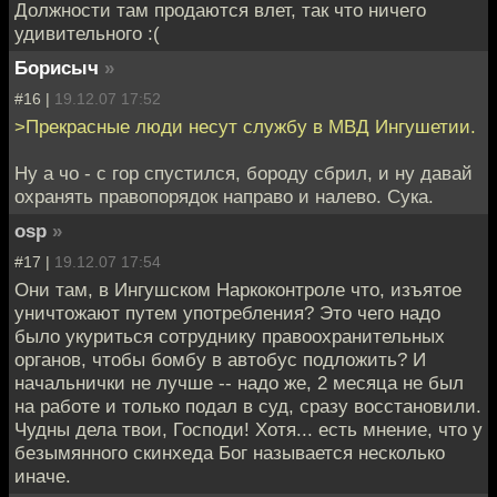
Должности там продаются влет, так что ничего
удивительного :(
Борисыч
»
#16 |
19.12.07 17:52
>Прекрасные люди несут службу в МВД Ингушетии.
Ну а чо - с гор спустился, бороду сбрил, и ну давай
охранять правопорядок направо и налево. Сука.
osp
»
#17 |
19.12.07 17:54
Они там, в Ингушском Наркоконтроле что, изъятое
уничтожают путем употребления? Это чего надо
было укуриться сотруднику правоохранительных
органов, чтобы бомбу в автобус подложить? И
начальнички не лучше -- надо же, 2 месяца не был
на работе и только подал в суд, сразу восстановили.
Чудны дела твои, Господи! Хотя... есть мнение, что у
безымянного скинхеда Бог называется несколько
иначе.