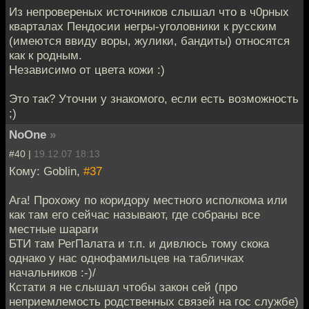
Из непровереных источников слышал что в ч0рных
кварталах Пендосии негры-уголовники к русским
(имеются ввиду воры, жулики, бандиты) относятся
как к родным.
Независимо от цвета кожи :)
Это так? Уточни у знакомого, если есть возможность
;)
NoOne
»
#40 |
19.12.07 18:13
Кому: Goblin,
#37
Ага! Прохожу по коридору местного исполкома или
как там его сейчас называют, где собраны все
местные шараги
БТИ там РегПалата и т.п. и дивлюсь тому скока
однако у нас однофамильцев на табличках
начальников :-)/
Кстати я не слышал чтобы закон сей (про
неприемлемость родственных связей на гос службе)