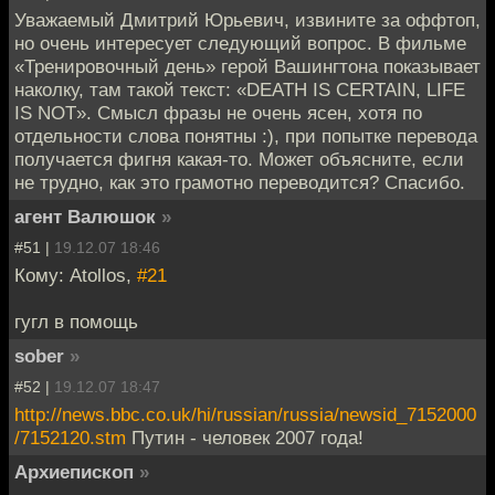
Уважаемый Дмитрий Юрьевич, извините за оффтоп,
но очень интересует следующий вопрос. В фильме
«Тренировочный день» герой Вашингтона показывает
наколку, там такой текст: «DEATH IS CERTAIN, LIFE
IS NOT». Смысл фразы не очень ясен, хотя по
отдельности слова понятны :), при попытке перевода
получается фигня какая-то. Может объясните, если
не трудно, как это грамотно переводится? Спасибо.
агент Валюшок
»
#51 |
19.12.07 18:46
Кому: Atollos,
#21
гугл в помощь
sober
»
#52 |
19.12.07 18:47
http://news.bbc.co.uk/hi/russian/russia/newsid_7152000
/7152120.stm
Путин - человек 2007 года!
Архиепископ
»