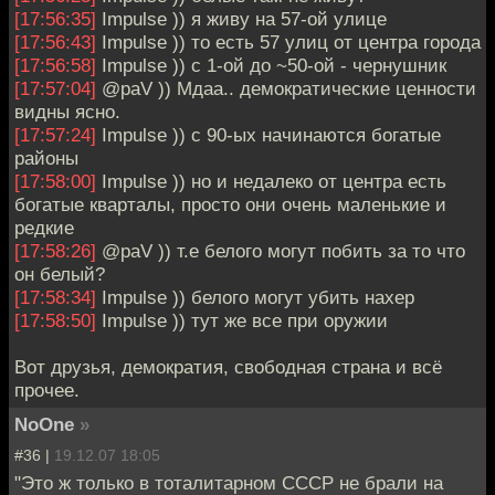
[17:56:35]
Impulse )) я живу на 57-ой улице
[17:56:43]
Impulse )) то есть 57 улиц от центра города
[17:56:58]
Impulse )) с 1-ой до ~50-ой - чернушник
[17:57:04]
@paV )) Мдаа.. демократические ценности
видны ясно.
[17:57:24]
Impulse )) с 90-ых начинаются богатые
районы
[17:58:00]
Impulse )) но и недалеко от центра есть
богатые кварталы, просто они очень маленькие и
редкие
[17:58:26]
@paV )) т.е белого могут побить за то что
он белый?
[17:58:34]
Impulse )) белого могут убить нахер
[17:58:50]
Impulse )) тут же все при оружии
Вот друзья, демократия, свободная страна и всё
прочее.
NoOne
»
#36 |
19.12.07 18:05
"Это ж только в тоталитарном СССР не брали на