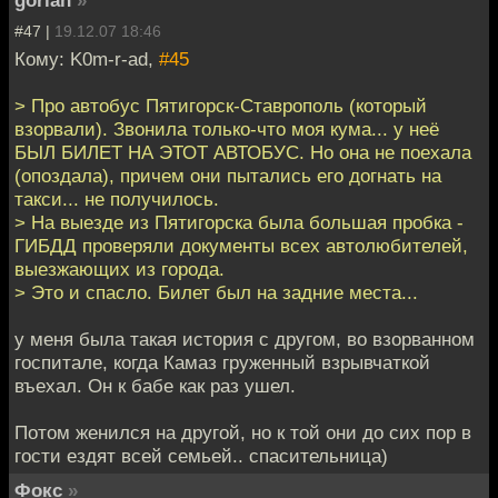
#47 |
19.12.07 18:46
Кому: K0m-r-ad,
#45
> Про автобус Пятигорск-Ставрополь (который
взорвали). Звонила только-что моя кума... у неё
БЫЛ БИЛЕТ НА ЭТОТ АВТОБУС. Но она не поехала
(опоздала), причем они пытались его догнать на
такси... не получилось.
> На выезде из Пятигорска была большая пробка -
ГИБДД проверяли документы всех автолюбителей,
выезжающих из города.
> Это и спасло. Билет был на задние места...
у меня была такая история с другом, во взорванном
госпитале, когда Камаз груженный взрывчаткой
въехал. Он к бабе как раз ушел.
Потом женился на другой, но к той они до сих пор в
гости ездят всей семьей.. спасительница)
Фокс
»