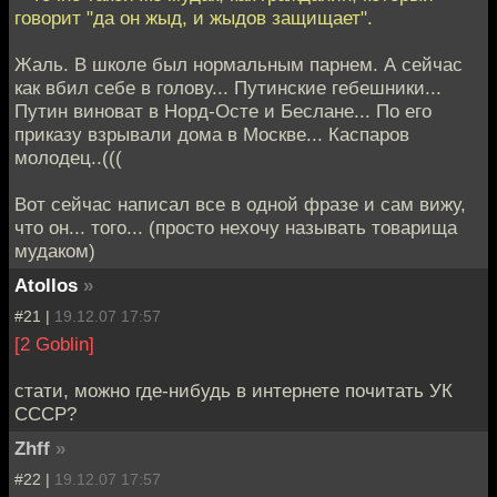
говорит "да он жыд, и жыдов защищает".
Жаль. В школе был нормальным парнем. А сейчас
как вбил себе в голову... Путинские гебешники...
Путин виноват в Норд-Осте и Беслане... По его
приказу взрывали дома в Москве... Каспаров
молодец..(((
Вот сейчас написал все в одной фразе и сам вижу,
что он... того... (просто нехочу называть товарища
мудаком)
Atollos
»
#21 |
19.12.07 17:57
[2 Goblin]
стати, можно где-нибудь в интернете почитать УК
СССР?
Zhff
»
#22 |
19.12.07 17:57