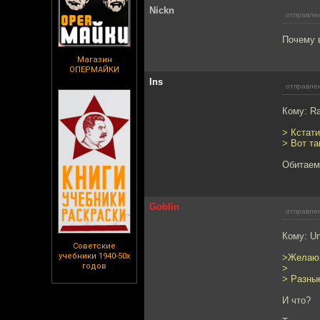
Nickn
отправлен
Почему 
Магазин
ОПЕРМАЙКИ
Ins
отправлен
Кому: Ra
> Кстати
> Вот та
Обитаем
Goblin
отправлен
Кому: U
Советские
учебники 1940-50х
>Желающ
годов
>
> Разны
И что?