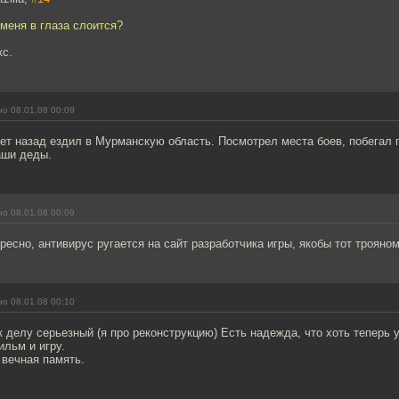
меня в глаза слоится?
кс.
о 08.01.08 00:09
ет назад ездил в Мурманскую область. Посмотрел места боев, побегал п
аши деды.
о 08.01.08 00:09
ресно, антивирус ругается на сайт разработчика игры, якобы тот трояном
о 08.01.08 00:10
 делу серьезный (я про реконструкцию) Есть надежда, что хоть теперь 
льм и игру.
 вечная память.