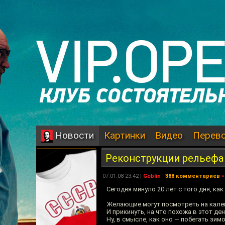
Картинки
Видео
Перев
Новости
Реконструкции рельефа
07.01.08 23:42 |
Goblin
|
388 комментариев
»
Сегодня минуло 20 лет с того дня, ка
Желающие могут посмотреть на календ
И прикинуть, на что похожа в этот де
Ну, в смысле, как оно — побегать зимо