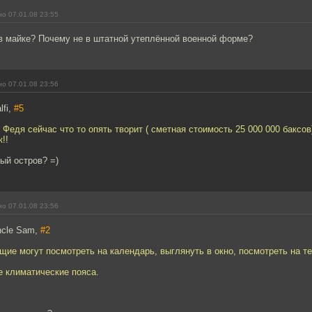
о 07.01.08 23:55
в майке? Почему не в штатной утеплённой военной форме?
о 07.01.08 23:56
lfi,
#5
 Федя сейчас что то опять творит ( сметная стоимость 25 000 000 баксов
к!!
ый остров? =)
о 07.01.08 23:56
ncle Sam,
#2
ие могут посмотреть на календарь, выглянуть в окно, посмотреть на те
е климатические пояса.