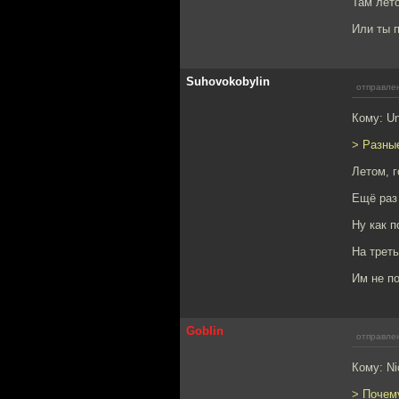
Там лет
Или ты 
Suhovokobylin
отправлен
Кому: U
> Разны
Летом, 
Ещё раз
Ну как п
На треть
Им не по
Goblin
отправлен
Кому: N
> Почем