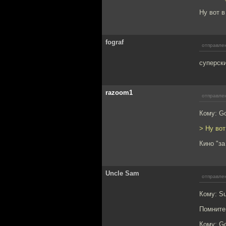
Ну вот в
fograf
отправлен
суперски
razoom1
отправлен
Кому: Go
> Ну вот
Кино "за
Uncle Sam
отправлен
Кому: Su
Помните,
Кому: Go