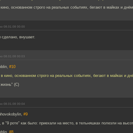
 кино, основанном строго на реальных событиях, бегают в майках и днём
о 08.01.08 00:00
 сделано, внушает.
о 08.01.08 00:03
blin,
#10
 в кино, основанном строго на реальных событиях, бегают в майках и дн
 жизнь" (С)
о 08.01.08 00:04
hovokobylin,
#9
 в "9 роте" как было: приехали на место, в тельняшках полезли на высот
blin,
#8