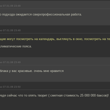
о 07.01.08 23:48
го подхода ожидается сверхпрофессиональная работа.
о 07.01.08 23:48
ие могут посмотреть на календарь, выглянуть в окно, посмотреть на те
климатические пояса.
о 07.01.08 23:49
блака у вас красивые. очень мне нравится
о 07.01.08 23:50
едя сейчас что то опять творит ( сметная стоимость 25 000 000 баксов)!