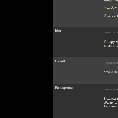
> ДЮ, у 
Ага, сен
kint
отправлен
Я пару л
зимой н
PavelE
отправлен
Что инте
Кваздопил
отправлен
Подход к
Ждем фи
Героям -