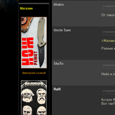
khatru
отправлен
Магазин
От тако
Uncle Sam
отправлен
>Желающ
Разные 
SkaTo
отправлен
Империя ножей
Небо и о
Ralfi
отправлен
Кстати Ф
Вот так!!