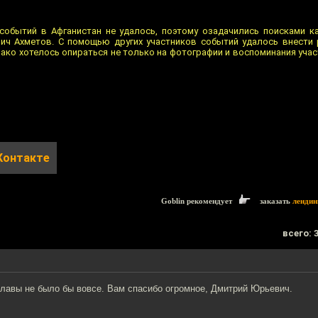
обытий в Афганистан не удалось, поэтому озадачились поисками к
ич Ахметов. С помощью других участников событий удалось внести
ко хотелось опираться не только на фотографии и воспоминания участ
Контакте
Goblin рекомендует
заказать
лендин
всего: 
славы не было бы вовсе. Вам спасибо огромное, Дмитрий Юрьевич.