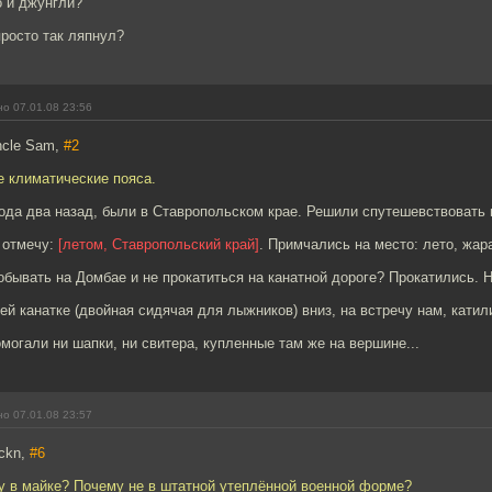
о и джунгли?
просто так ляпнул?
о 07.01.08 23:56
ncle Sam,
#2
е климатические пояса.
года два назад, были в Ставропольском крае. Решили спутешевствовать 
 отмечу:
[летом, Ставропольский край]
. Примчались на место: лето, жар
обывать на Домбае и не прокатиться на канатной дороге? Прокатились. 
ей канатке (двойная сидячая для лыжников) вниз, на встречу нам, катил
могали ни шапки, ни свитера, купленные там же на вершине...
о 07.01.08 23:57
ickn,
#6
у в майке? Почему не в штатной утеплённой военной форме?