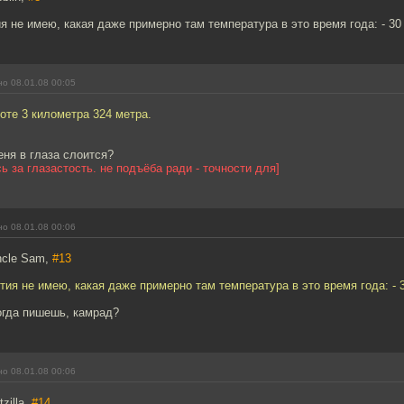
я не имею, какая даже примерно там температура в это время года: - 30 
о 08.01.08 00:05
оте 3 километра 324 метра.
еня в глаза слоится?
ь за глазастость. не подъёба ради - точности для]
о 08.01.08 00:06
ncle Sam,
#13
тия не имею, какая даже примерно там температура в это время года: - 3
огда пишешь, камрад?
о 08.01.08 00:06
zilla,
#14