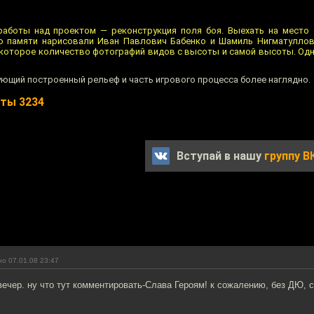
аботы над проектом — реконструкция поля боя. Выехать на место с
о памяти нарисовали Иван Павлович Бабенко и Шамиль Нигматуллов
которое количество фотографий видов с высоты и самой высоты. Одна
ующий построенный рельеф и часть игрового процесса более наглядно.
ты 3234
Вступай в нашу
группу В
о 07.01.08 23:47
вечер. ну что тут комментировать-Слава Героям! к сожалению, без ДЮ, 