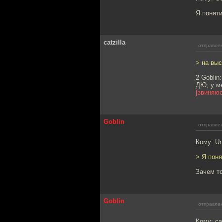
Я поняти
catzilla
отправлен
> на выс
2 Goblin:
ДЮ, у м
[звиняюс
Goblin
отправлен
Кому: U
> Я поня
Зачем т
Goblin
отправлен
Кому: cat