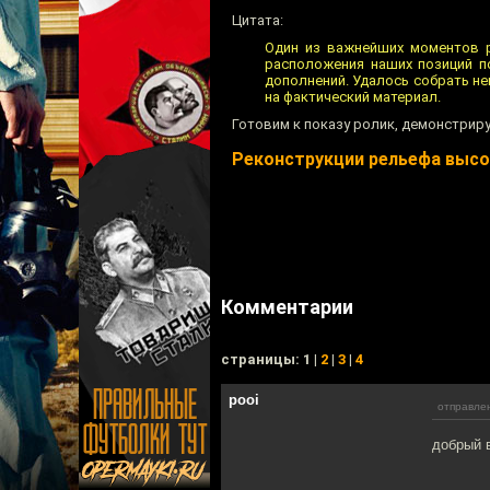
Цитата:
Один из важнейших моментов р
расположения наших позиций п
дополнений. Удалось собрать не
на фактический материал.
Готовим к показу ролик, демонстрир
Реконструкции рельефа высо
Комментарии
cтраницы: 1 |
2
|
3
|
4
pooi
отправлен
добрый 