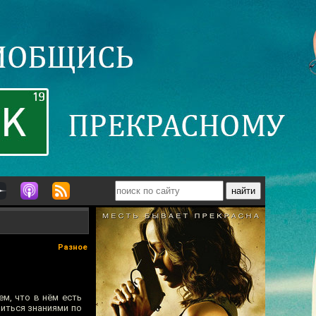
Разное
ем, что в нём есть
литься знаниями по