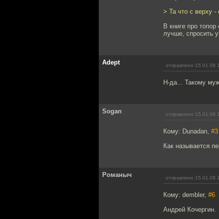
> Та что с верху 
В книге про топор
лучше, спросить у
Adept
отправлено 15.01.08 
Н-да... Такому му
Sogan
отправлено 15.01.08 
Кому: Dunadan,
#3
Как называется п
Романыч
отправлено 15.01.08 
Кому: dembler,
#6
Андрей Кочергин.