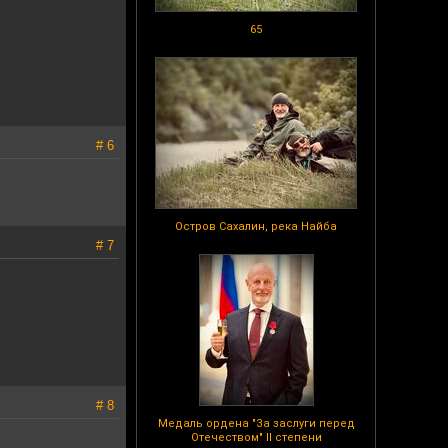
65
# 6
Остров Сахалин, река Найба
# 7
# 8
Медаль ордена "За заслуги перед
Отечеством" II степени