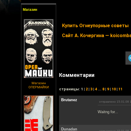
Магазин
Купить Огнеупорные советы
Сайт А. Кочергина — koicomba
Комментарии
Магазин
ОПЕРМАЙКИ
cтраницы: 1 |
2
|
3
|
4
...
8
|
9
|
10
|
11
Brutanez
отправлено 15.01.08 
Waitng for...
Dunadan
отправлено 15.01.08 