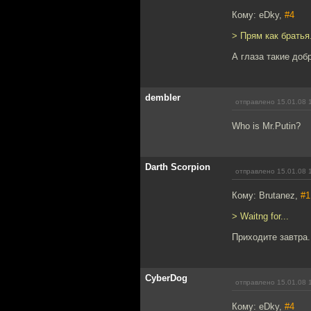
Кому: eDky,
#4
> Прям как братья.
А глаза такие доб
dembler
отправлено 15.01.08 
Who is Mr.Putin?
Darth Scorpion
отправлено 15.01.08 
Кому: Brutanez,
#1
> Waitng for...
Приходите завтра.
CyberDog
отправлено 15.01.08 
Кому: eDky,
#4