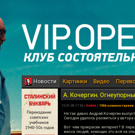
Картинки
Видео
Перев
Новости
А. Кочергин. Огнеупорн
15.01.08 17:56 |
Goblin
|
1066 комментариев
Не так давно Андрей Кочергин выпус
Сегодня удалось разжиться у автора
Вот чем прекрасен интернет? В перву
масса людей, знающих это всё на опы