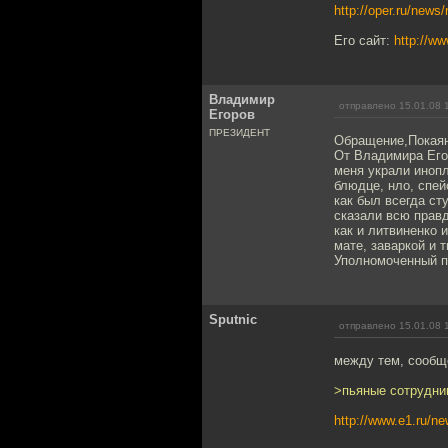
http://oper.ru/new
Его сайт:
http://ww
Владимир
отправлено 15.01.08 
Егоров
ПРЕЗИДЕНТ
Обращение,Покаян
От Владимира Егор
меня украли инопл
блюдце, нло, спей
как был всегда ст
сказали всю правд
как и литвиненко 
мате, заваркой и 
Уполномоченный п
Sputnic
отправлено 15.01.08 
между тем, сообщ
>пьяные сотрудни
http://www.e1.ru/n