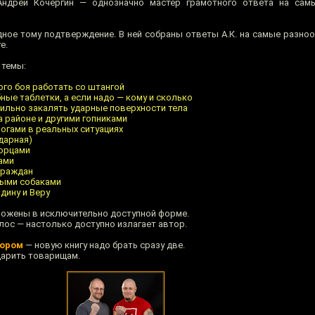
ндрей Кочергин — однозначно мастер грамотного ответа на сам
ное тому подтверждение. В ней собраны ответы А.К. на самые разно
е.
 темы:
ого боя работать со штангой
ые таблетки, а если надо — кому и сколько
вильно закалять ударные поверхности тела
а районе и другими гопниками
ногами в реальных ситуациях
дарная)
борцами
ами
граждан
ными собаками
дину и Веру
ложены в исключительно доступной форме.
лос — настолько доступно излагает автор.
пором
— новую книгу надо брать сразу две.
дарить товарищам.