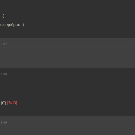
 :)
рые-добрые :)
18:07
18:08
 (С)
[%-D]
18:09