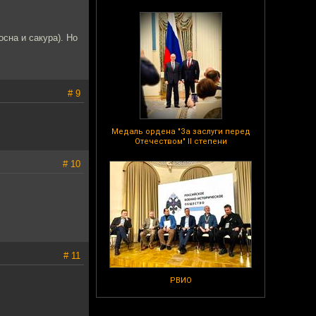
осна и сакура). Но
# 9
Медаль ордена "За заслуги перед
Отечеством" II степени
# 10
# 11
РВИО