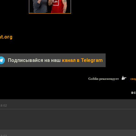
t.org
Подписывайся на наш
канал в Telegram
Goblin рекомендует
соз
вс
18:02
18:03