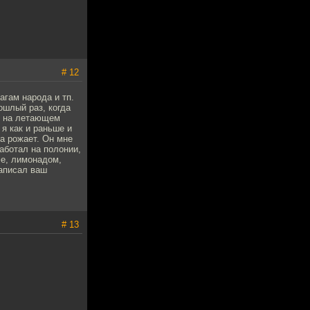
# 12
гам народа и тп.
ошлый раз, когда
ли на летающем
 я как и раньше и
на рожает. Он мне
аботал на полонии,
фе, лимонадом,
написал ваш
# 13