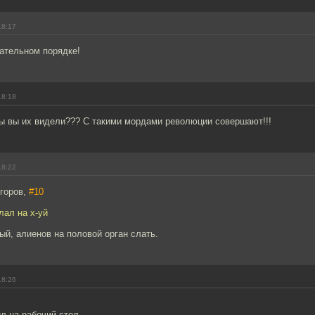
18:17
зательном порядке!
18:18
ы вы их видели??? С такими мордами революции совершают!!!
18:22
горов,
#10
лал на х-уй
ый, алиенов на половой орган слать.
18:26
л на рабочий стол.