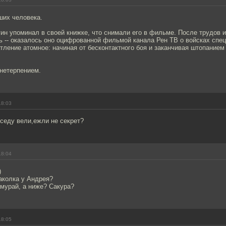
ших человека.
ин упоминал в своей книжке, что снимали его в фильме. После трудов и
ь -- оказалось оно оцифрованной фильмой канала Рен ТВ о войсках спе
тление атомное: начиная от бесконтактного боя и заканчивая штопание
нетерпением.
18:03
еседу вели,ежли не секрет?
18:04
)
наколка у Андрея?
самурай, а ниже? Сакура?
18:05