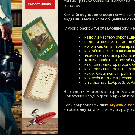
самым разнообразным вопросам. А
вопросы.
Книга
Огнеупорные советы
— нагляд
задававшиеся в ходе общения на сайт
Глубоко раскрыты следующие жгучие
надо ли мастеру рукопашн
надо ли принимать волшебн
кого и как бить чтобы пра
как общаться с пацанами н
техника и тактика работы 
техника работы головой (у
как правильно драться с 
как правильно резать нож
как отбиваться от группы 
как себя вести с агрессив
а также про Добро, Зло, Ро
Все советы — строго конкретные, из
При чтении неоднократно кричал в го
Если понравилась книга
Мужик с то
Чтобы одну читать самому, а другую 