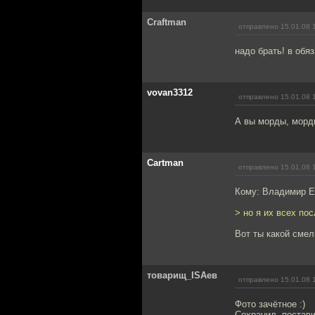
Craftman
отправлено 15.01.08 
надо брать! в обя
vovan3312
отправлено 15.01.08 
А вы морды, морд
Cartman
отправлено 15.01.08 
Кому: Владимир Е
> но я их всех пос
Вот ты какой смел
товарищ_ISAев
отправлено 15.01.08 
Фото зачётное :)
Сохранил, постави