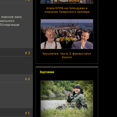
Атака БПЛА на Геленджик и
открытие Ормузского пролива
 поисков кино
циального
м Кочергиным
# 3
Клеопатра, часть 2: финансовое
болото
Картинки
# 4
# 5