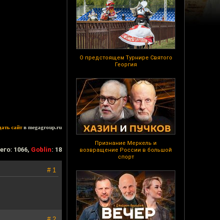
О предстоящем Турнире Святого
Георгия
дать сайт
в megagroup.ru
Признание Меркель и
его: 1066,
Goblin
: 18
возвращение России в большой
спорт
# 1
# 2