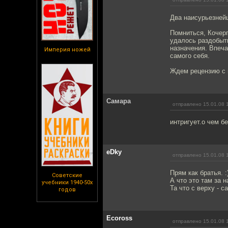
Два наисурьезней
Помниться, Кочерг
удалось раздобыт
назначения. Впеча
Империя ножей
самого себя.
Ждем рецензию с 
Самара
отправлено 15.01.08 
интригует.о чем б
eDky
отправлено 15.01.08 
Прям как братья. :
Советские
А что это там за 
учебники 1940-50х
Та что с верху - 
годов
Ecoross
отправлено 15.01.08 