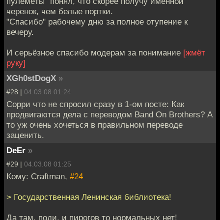
пулемёты" понял, что скорее получу именной
черенок, чем белые портки.
"Спасибо" рабочему дню за полное отупение к
вечеру.
И серьёзное спасибо модерам за понимание
[жмёт
руку]
XGh0stDogX
»
#28 |
04.03.08 01:24
Сорри что не спросил сразу в 1-ом посте: Как
продвигаются дела с переводом Band On Brothers? А
то уж очень хочеться в правильном переводе
заценить.
DeEr
»
#29 |
04.03.08 01:25
Кому: Craftman,
#24
> Государственная Ленинская библиотека!
Да там, поди, и пирогов то нормальных нет!