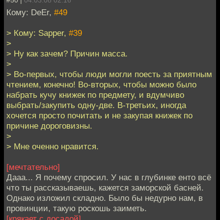
Кому: DeEr,
#49
> Кому: Sapper,
#39
>
> Ну как зачем? Причин масса.
>
> Во-первых, чтобы люди могли поесть за приятным
чтением, конечно! Во-вторых, чтобы можно было
набрать кучу книжек по предмету, и вдумчиво
выбрать/закупить одну-две. В-третьих, иногда
хочется просто почитать и не закупая книжек по
причине дороговизны.
>
> Мне оченно нравится.
[мечтательно]
Дааа... Я почему спросил. У нас в глубинке енто всё
что ты рассказываешь, кажется заморской басней.
Однако изложил складно. Было бы недурно нам, в
провинции, такую роскошь заиметь.
[крякает с досадой]