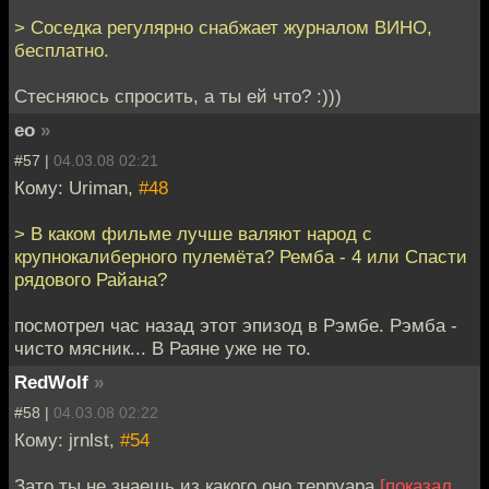
> Соседка регулярно снабжает журналом ВИНО,
бесплатно.
Стесняюсь спросить, а ты ей что? :)))
eo
»
#57 |
04.03.08 02:21
Кому: Uriman,
#48
> В каком фильме лучше валяют народ с
крупнокалиберного пулемёта? Ремба - 4 или Спасти
рядового Райана?
посмотрел час назад этот эпизод в Рэмбе. Рэмба -
чисто мясник... В Раяне уже не то.
RedWolf
»
#58 |
04.03.08 02:22
Кому: jrnlst,
#54
Зато ты не знаешь из какого оно терруара
[показал