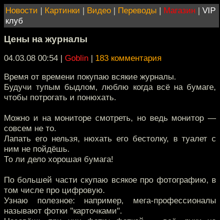
Новости
|
Картинки
|
Видео
|
Переводы
|
Магазин
|
VIP
клуб
Цены на журналы
04.03.08 00:54
|
Goblin
|
183 комментария
Время от времени покупаю всякие журналы.
Будучи тупым быдлом, люблю когда всё на бумаге,
чтобы потрогать и понюхать.
Можно и на мониторе смотреть, но ведь монитор —
совсем не то.
Лапать его нельзя, нюхать его бестолку, в туалет с
ним не пойдёшь.
То ли дело хорошая бумага!
По большей части скупаю всякое про фотографию, в
том числе про цифровую.
Узнаю полезное: например, мега-профессионалы
называют фотки "карточками".