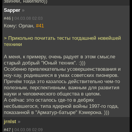
звиняй, накипело))
Sapper
»
#46 |
04.03.08 02:03
Кому: Орлан,
#41
> Прикольно почитать тесты тогдашней новейшей
техники
А меня, к примеру, очень радует в этом смысле
старый добрый "Юный техник". :)))
Особенно привлекательны усовершенствования и
ноу-хау, родившиеся в умах советских пионеров.
Причём тогда это казалось действительно чем-то
полезным, перспективным, важным для развития
науки и человеческого общества в целом.
А сейчас это осталось где-то в дебрях
несбывшегося, типа ядерной войны 1997-го года,
показанной в "Арматур-батыре" Кэмерона. )))
jrnlst
»
#47 |
04.03.08 02:09