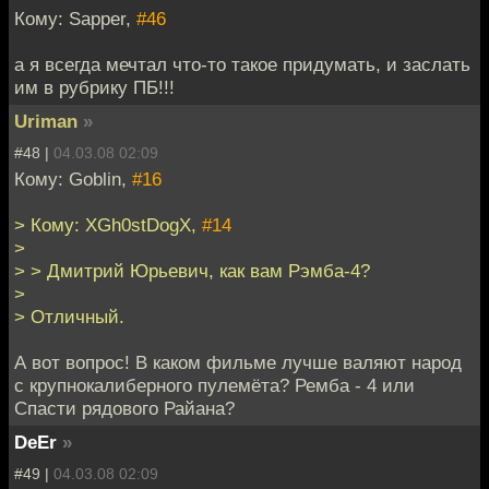
Кому: Sapper,
#46
а я всегда мечтал что-то такое придумать, и заслать
им в рубрику ПБ!!!
Uriman
»
#48 |
04.03.08 02:09
Кому: Goblin,
#16
> Кому: XGh0stDogX,
#14
>
> > Дмитрий Юрьевич, как вам Рэмба-4?
>
> Отличный.
А вот вопрос! В каком фильме лучше валяют народ
с крупнокалиберного пулемёта? Ремба - 4 или
Спасти рядового Райана?
DeEr
»
#49 |
04.03.08 02:09