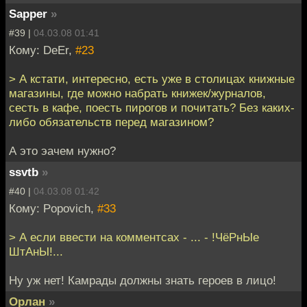
Sapper
»
#39 |
04.03.08 01:41
Кому: DeEr,
#23
> А кстати, интересно, есть уже в столицах книжные
магазины, где можно набрать книжек/журналов,
сесть в кафе, поесть пирогов и почитать? Без каких-
либо обязательств перед магазином?
А это эачем нужно?
ssvtb
»
#40 |
04.03.08 01:42
Кому: Popovich,
#33
> А если ввести на комментсах - ... - !ЧёРнЫе
ШтАнЫ!...
Ну уж нет! Камрады должны знать героев в лицо!
Орлан
»