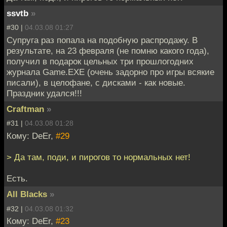
ssvtb
»
#30 |
04.03.08 01:27
Супруга раз попала на подобную распродажу. В
результате, на 23 февраля (не помню какого года),
получил в подарок цельных три прошлогодних
журнала Game.EXE (очень задорно про игры всякие
писали), в целофане, с дисками - как новые.
Праздник удался!!!
Craftman
»
#31 |
04.03.08 01:28
Кому: DeEr,
#29
> Да там, поди, и пирогов то нормальных нет!
Есть.
All Blacks
»
#32 |
04.03.08 01:32
Кому: DeEr,
#23