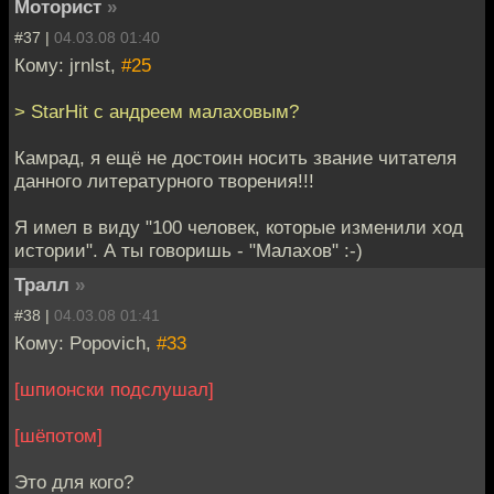
Моторист
»
#37 |
04.03.08 01:40
Кому: jrnlst,
#25
> StarHit с андреем малаховым?
Камрад, я ещё не достоин носить звание читателя
данного литературного творения!!!
Я имел в виду "100 человек, которые изменили ход
истории". А ты говоришь - "Малахов" :-)
Тралл
»
#38 |
04.03.08 01:41
Кому: Popovich,
#33
[шпионски подслушал]
[шёпотом]
Это для кого?