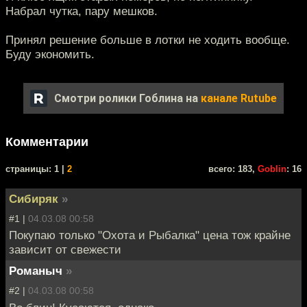
Набрал чутка, пару мешков.
Принял решение больше в лотки не ходить вообще.
Буду экономить.
Смотри ролики Гоблина на
канале Rutube
Комментарии
cтраницы: 1 |
2
всего: 183,
Goblin
: 16
Сибиряк
»
#1 |
04.03.08 00:58
Покупаю только "Охота и Рыбалка" цена тож крайне
зависит от свежести
Романыч
»
#2 |
04.03.08 00:58