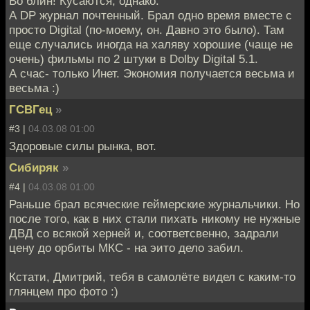
Во блин! Кусаются, однако.
А DP журнал почтенный. Брал одно время вместе с
просто Digital (по-моему, он. Давно это было). Там
еще случались иногда на халяву хорошие (чаще не
очень) фильмы по 2 штуки в Dolby Digital 5.1.
А счас- только Инет. Экономия получается весьма и
весьма :)
ГСВГец
»
#3 |
04.03.08 01:00
Здоровые силы рынка, вот.
Сибиряк
»
#4 |
04.03.08 01:00
Раньше брал всяческие геймерские журнальчики. Но
после того, как в них стали пихать никому не нужные
ДВД со всякой херней и, соответсвенно, задрали
цену до орбиты МКС - на эито дело забил.
Кстати, Дмитрий, тебя в самолёте видел с каким-то
глянцем про фото :)