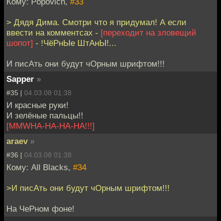
Кому: Popovich,
#33
> Дядя Дима. Смотри что я придумал! А если
ввести на комментсах -
[переходит на зловещий
шопот]
- !ЧёРнЫе ШтАнЫ!...
И писАть они будут чОрным шрифтом!!!
Sapper
»
#35 |
04.03.08 01:38
И красные руки!
И зелёные пальцы!!
[MMWHA-HA-HA-HA!!!]
araev
»
#36 |
04.03.08 01:38
Кому: All Blacks,
#34
>И писАть они будут чОрным шрифтом!!!
На ЧеРном фоне!