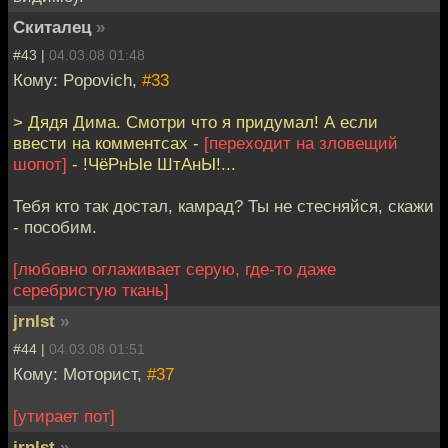
Скиталец
»
#43 |
04.03.08 01:48
Кому: Popovich,
#33
> Дядя Дима. Смотри что я придумал! А если
ввести на комментсах -
[переходит на зловещий
шопот]
- !ЧёРнЫе ШтАнЫ!...
Тебя кто так достал, камрад? Ты не стесняйся, скажи
- пособим.
[любовно оглаживает серую, где-то даже
серебристую ткань]
jrnlst
»
#44 |
04.03.08 01:51
Кому: Моторист,
#37
[утирает пот]
jrnlst
»