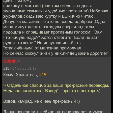
цены.Поэтому
прихожу в магазин (они там около стендов с
журналами скамеечки удобные поставили).Набираю
журналов,скидываю куртку и цЫнично читаю.
Девушки магазинные это не всегда одобряют.Одна
меня минут десять взглядом сверлила,потом
подошла и спрашивает противным голосом: "Вам
что-нибудь надо?" Хотел ответить:"Если не зат-
руднит,то кофе." Но испугавшись быть
"отключённым" от магазина промолчал.
Но сейчас скажу."Книги у них,пи*дец какие дорогие!"
Goblin
»
#18 |
04.03.08 01:17
Кому: Хранитель,
#15
> Отдельное спасибо за ваши прекрасные переводы.
Недавно посмотрел "Взвод" - просто в восторге.)
Взвод, камрад, не очень прекрасный :)
Давно переводил, сейчас натренировался и умею