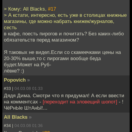
> Кому: All Blacks,
#17
> А кстати, интересно, есть уже в столицах книжные
магазины, где можно набрать книжек/журналов,
сесть
в кафе, поесть пирогов и почитать? Без каких-либо
обязательств перед магазином?
Я таковых не видел.Если со скамеечками цены на
20-30% выше,то с пирогами вообще беда
будет.Может на Руб-
лёвке? :)
Popovich
»
#33 |
04.03.08 01:33
Дядя Дима. Смотри что я придумал! А если ввести
на комментсах -
[переходит на зловещий шопот]
- !
ЧёРнЫе ШтАнЫ!...
All Blacks
»
#34 |
04.03.08 01:36