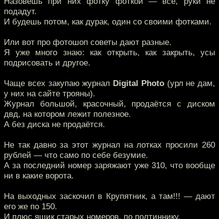
Назовёшь при них фотку фоткой — всё, руки не
подадут.
И будешь потом, как дурак, один со своими фотками.
Или вот про фотошоп советы дают разные.
Я уже много знаю: как открыть, как закрыть, усы
подрисовать и другое.
Чаще всех закупаю журнал
Digital Photo
(урл не дам,
у них на сайте трояны).
Журнал большой, красочный, продаётся с диском
двд, на котором лежит полезное.
А без диска не продаётся.
Не так давно за этот журнал на лотках просили 260
рублей — что само по себе безумие.
А за последний номер заряжают уже 310, что вообще
ни в какие ворота.
На выходных заскочил в Крупятник, а там!!! — дают
его же по 150.
И плюс ящик старых номеров, по полтиннику.