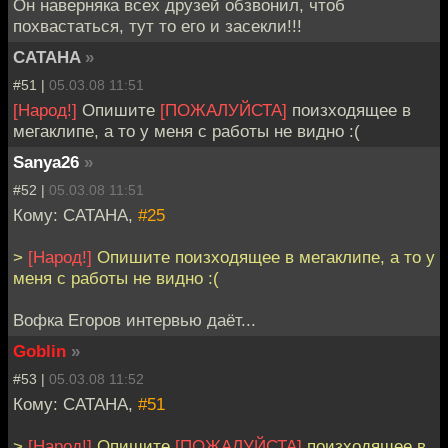
Он наверняка всех друзей обзвонил, чтоб
похвастаться, тут то его и засекли!!!
CATAHA
»
#51 |
05.03.08 11:51
[Народ!]
Опишите
[ПОЖАЛУЙСТА]
поизходящее в
мегаклипе, а то у меня с работы не видно :(
Sanya26
»
#52 |
05.03.08 11:51
Кому: CATAHA,
#25
>
[Народ!]
Опишите поизходящее в мегаклипе, а то у
меня с работы не видно :(
Вофка Егоров интервью даёт...
Goblin
»
#53 |
05.03.08 11:52
Кому: CATAHA,
#51
>
[Народ!]
Опишите
[ПОЖАЛУЙСТА]
поизходящее в