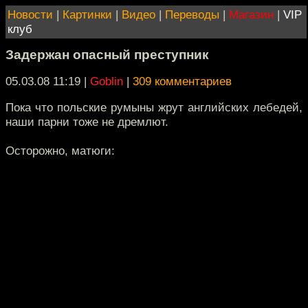
Новости
|
Картинки
|
Видео
|
Переводы
|
Магазин
|
VIP
клуб
Задержан опасный преступник
05.03.08 11:19
|
Goblin
|
309 комментариев
Пока что польские румыны жрут английских лебедей,
наши парни тоже не дремлют.
Осторожно, матюги: