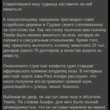
Совратившего козу суданца заставили на ней
жениться
К показательному наказанию приговорил совет
старейшин деревни в Судане своего соплеменника
за скотоложство. Как честному мужчине крестьянину
Томбе было велено жениться на козе, которую он
склонил к сексуальным отношениям. Кроме того,
ему пришлось выплатить хозяину животного 15 тыс.
динаров (около 70 долларов) в качестве выкупа за
невесту.
Охваченного страстью зоофила сдал старцам
африканского племени владелец козы. В интервью
местной газете Juba Post Алифи рассказал, что
около полуночи его встревожил громкий шум,
доносящийся с улицы, пишет Ananova.
Выбежав во двор, он застал свою козу в объятиях
Томбе. По словам Алифи, для него было полной
неожиданностью, что он застукал мужчину во время