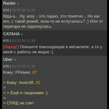
Raider
»
#24 |
05.03.08 11:39
Мда-а... Ну, козу - это ладно, это понятно... Но как
его, с такой рожей, коза-то не испугалась? :) Или от
перегара не задохнулась.
CATAHA
»
#25 |
05.03.08 11:39
[Народ!]
Опишите поизходящее в мегаклипе, а то у
меня с работы не видно :(
Uber
»
#26 |
05.03.08 11:39
Кому: PFlower,
#7
> Кому: invectiff,
#2
>
> > Ещё и гандонами :)
>
> СПИД не спит