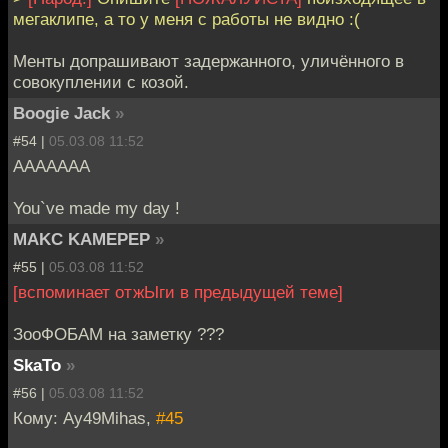
мегаклипе, а то у меня с работы не видно :(
Менты допрашивают задержанного, уличённого в
совокуплении с козой.
Boogie Jack
»
#54 |
05.03.08 11:52
ААААААА
You`ve made my day !
MAKC KAMEPEP
»
#55 |
05.03.08 11:52
[вспоминает отжЫги в предыдущей теме]
ЗооФОБАМ на заметку ???
SkaTo
»
#56 |
05.03.08 11:52
Кому: Ay49Mihas,
#45