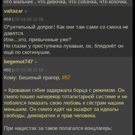
что мальчик , что девочка, что собачка, что козочка.
valtazar
»
#59 |
05.03.08 11:58
О*уительный допрос! Как они там сами со смеха не
давятся.
Или...это, привычнные уже?
Но глазки у преступника лукавые, ох, блядонёт он
ещё по скотинушке.
begemot747
»
#60 |
05.03.08 11:59
Кому: Бешеный прапор,
#57
> Кровавая гэбня задержала борца с режимом. Он
смело пошел наперекор тоталитарной системе и не
побоялся показать свою любовь к сёстрам нашим
меньшим. Он смело идёт на эшафот за идеалы
свободы, демократии и прав человека.
При нацистах за такое полагался концлагерь: