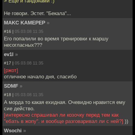
> Ещё и гандонами :)
Не говори. Эстет. "Бекала"...
MAKC KAMEPEP
»
#16 |
05.03.08 11:35
Его попалили во время тренировки к маршу
несогласных???
ev1l
»
#17 |
05.03.08 11:35
[ржот]
отличное начало дня, спасибо
SDMF
»
#18 |
05.03.08 11:35
А морда то какая ехидная. Очевидно нравится ему
сие действо.
[интересно спрашивал ли козочку перед тем как
"ебать в жопу". и вообще разговаривал ли с ней?]
))
Wsochi
»