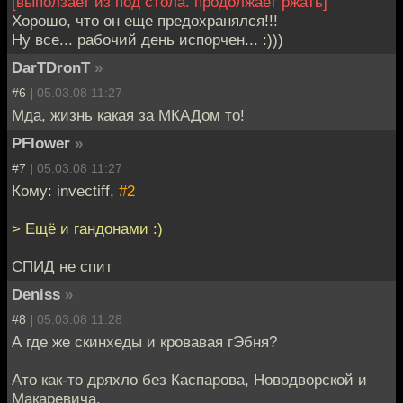
[выползает из под стола. продолжает ржать]
Хорошо, что он еще предохранялся!!!
Ну все... рабочий день испорчен... :)))
DarTDronT
»
#6 |
05.03.08 11:27
Мда, жизнь какая за МКАДом то!
PFlower
»
#7 |
05.03.08 11:27
Кому: invectiff,
#2
> Ещё и гандонами :)
СПИД не спит
Deniss
»
#8 |
05.03.08 11:28
А где же скинхеды и кровавая гЭбня?
Ато как-то дряхло без Каспарова, Новодворской и
Макаревича.