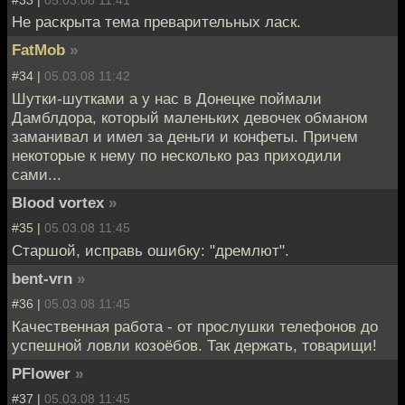
Не раскрыта тема преварительных ласк.
FatMob
»
#34 |
05.03.08 11:42
Шутки-шутками а у нас в Донецке поймали
Дамблдора, который маленьких девочек обманом
заманивал и имел за деньги и конфеты. Причем
некоторые к нему по несколько раз приходили
сами...
Blood vortex
»
#35 |
05.03.08 11:45
Старшой, исправь ошибку: "дремлют".
bent-vrn
»
#36 |
05.03.08 11:45
Качественная работа - от прослушки телефонов до
успешной ловли козоёбов. Так держать, товарищи!
PFlower
»
#37 |
05.03.08 11:45