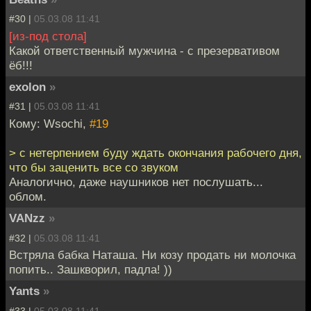
#30 |
05.03.08 11:41
[из-под стола]
Какой ответственный мужчина - с презервативом
ёб!!!
exolon
»
#31 |
05.03.08 11:41
Кому: Wsochi,
#19
> с нетерпением буду ждать окончания рабочего дня,
что бы заценить все со звуком
Аналогично, даже наушников нет послушать...
облом.
VANzz
»
#32 |
05.03.08 11:41
Встряла бабка Наташа. Ни козу продать ни молочка
попить.. Зашкворил, падла! ))
Yants
»
#33 |
05.03.08 11:41