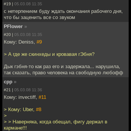
#19 |
05.03.08 11:35
с нетерпением буду ждать окончания рабочего дня,
что бы заценить все со звуком
PFlower
»
#20 |
05.03.08 11:35
Кому: Deniss,
#9
> А где же скинхеды и кровавая гЭбня?
Дык гэбня-то как раз его и задержала... нарушила,
так сказать, право человека на свободную любофф
cpp
»
#21 |
05.03.08 11:36
Кому: invectiff,
#11
> Кому: Uber,
#8
>
> > Наверняка, когда обещал, фигу держал в
кармане!!!