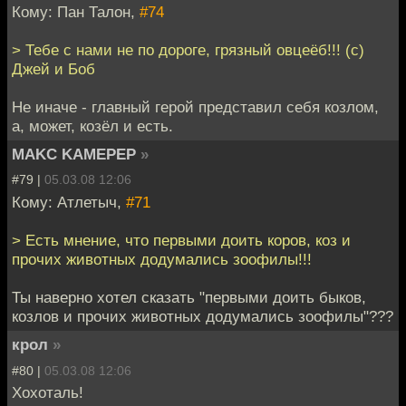
Кому: Пан Талон,
#74
> Тебе с нами не по дороге, грязный овцеёб!!! (с)
Джей и Боб
Не иначе - главный герой представил себя козлом,
а, может, козёл и есть.
MAKC KAMEPEP
»
#79 |
05.03.08 12:06
Кому: Атлетыч,
#71
> Есть мнение, что первыми доить коров, коз и
прочих животных додумались зоофилы!!!
Ты наверно хотел сказать "первыми доить быков,
козлов и прочих животных додумались зоофилы"???
крол
»
#80 |
05.03.08 12:06
Хохоталь!