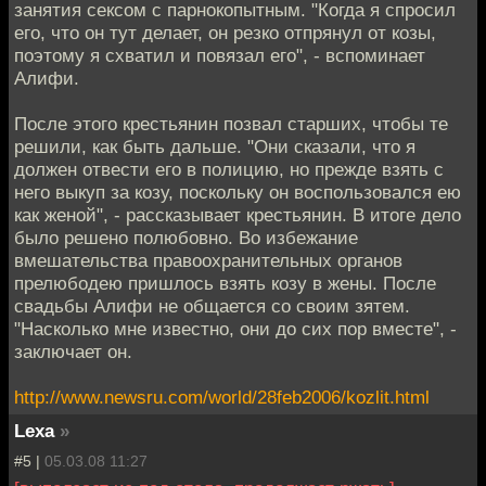
занятия сексом с парнокопытным. "Когда я спросил
его, что он тут делает, он резко отпрянул от козы,
поэтому я схватил и повязал его", - вспоминает
Алифи.
После этого крестьянин позвал старших, чтобы те
решили, как быть дальше. "Они сказали, что я
должен отвести его в полицию, но прежде взять с
него выкуп за козу, поскольку он воспользовался ею
как женой", - рассказывает крестьянин. В итоге дело
было решено полюбовно. Во избежание
вмешательства правоохранительных органов
прелюбодею пришлось взять козу в жены. После
свадьбы Алифи не общается со своим зятем.
"Насколько мне известно, они до сих пор вместе", -
заключает он.
http://www.newsru.com/world/28feb2006/kozlit.html
Lexa
»
#5 |
05.03.08 11:27