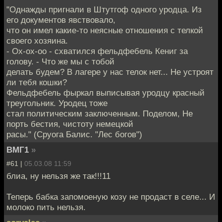
"Однажды пригнали в Штутгоф одного уродца. Из
его документов явствовало,
что он имел какие-то неясные отношения с телкой
своего хозяина.
- Ох-ох-оо - схватился фельдфебель Кениг за
голову. - Что же мы с тобой
делать будем? В лагере у нас телок нет... Не устроят
ли тебя кошки?
Фельдфебель фыркал выписывая уродцу красный
треугольник. Уродец тоже
стал политическим заключенным. Поделом, Не
порть бестия, чистоту немецкой
расы." (Сруога Балис. "Лес богов")
ВМГ1
»
#61 |
05.03.08 11:59
блиа, ну нельзя же так!!!11
Теперь бабка запомоеную козу не продаст в селе... И
молоко пить нельзя.