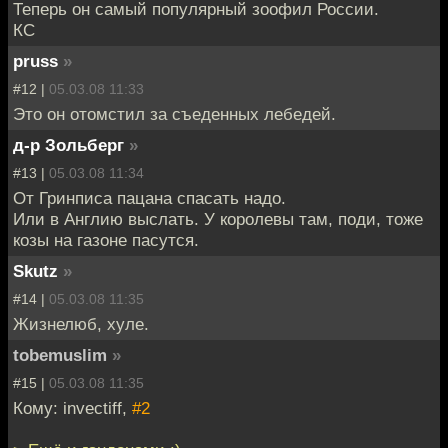
Теперь он самый популярный зоофил России.
КС
pruss
»
#12 |
05.03.08 11:33
Это он отомстил за съеденных лебедей.
д-р Зольберг
»
#13 |
05.03.08 11:34
От Гринписа пацана спасать надо.
Или в Англию выслать. У королевы там, поди, тоже
козы на газоне пасутся.
Skutz
»
#14 |
05.03.08 11:35
Жизнелюб, хуле.
tobemuslim
»
#15 |
05.03.08 11:35
Кому: invectiff,
#2