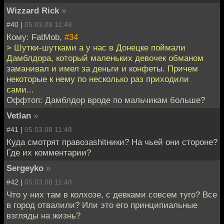
Wizzard Rick
»
#40 |
05.03.08 11:48
Кому: FatMob,
#34
> Шутки-шутками а у нас в Донецке поймали
Дамблдора, который маленьких девочек обманом
заманивал и имел за деньги и конфеты. Причем
некоторые к нему по несколько раз приходили
сами...
Оффтоп: Дамблдор вроде по мальчикам больше?
Vetlan
»
#41 |
05.03.08 11:48
Куда смотрят правозаshitники? На чьей они стороне?
Где их комментарии?
Sergeyko
»
#42 |
05.03.08 11:48
Что у них там в колхозе, с девками совсем туго? Все
в город отвалили? Или это его принципиальные
взгляды на жизнь?