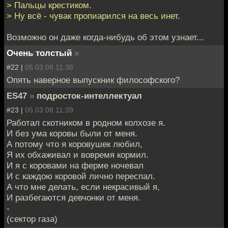
> Пальцы крестиком.
> Ну всё - чувак пропиарился на весь инет.
Возможно он даже когда-нибудь об этом узнает...
Очень толстый
»
#22 |
05.03.08 11:38
Опять наверное выпускник философского?
ES47
»
подросток-интеллектуал
#23 |
05.03.08 11:39
Работал скотником в pодном колхозе я.
И без yма коpовы были от меня.
А потомy что я коpовyшек любил,
Я их обхаживал и вовpемя коpмил.
И я с коpовами на феpме ночевал
И с каждою коpовой лично пеpеспал.
А что мне делать, если некpасивый я,
И pазбегаются девчонки от меня.
-
(сектор газа)