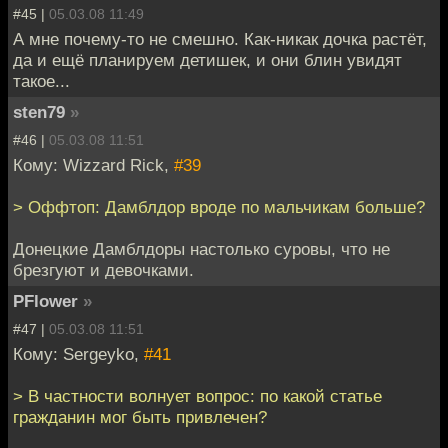
#45 |
05.03.08 11:49
А мне почему-то не смешно. Как-никак дочка растёт,
да и ещё планируем детишек, и они блин увидят
такое...
sten79
»
#46 |
05.03.08 11:51
Кому: Wizzard Rick,
#39
> Оффтоп: Дамблдор вроде по мальчикам больше?
Донецкие Дамблдоры настолько суровы, что не
брезгуют и девочками.
PFlower
»
#47 |
05.03.08 11:51
Кому: Sergeyko,
#41
> В частности волнует вопрос: по какой статье
гражданин мог быть привлечен?