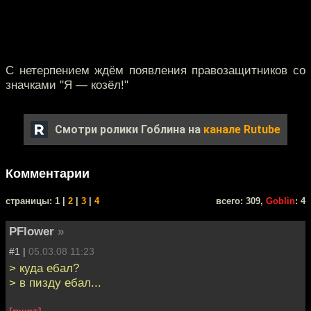
С нетерпением ждём появления правозащитников со
значками "Я — козёл!"
Смотри ролики Гоблина на
канале Rutube
Комментарии
cтраницы: 1 |
2
|
3
|
4
всего: 309,
Goblin
: 4
PFlower
»
#1 |
05.03.08 11:23
> куда ебал?
> в пизду ебал...