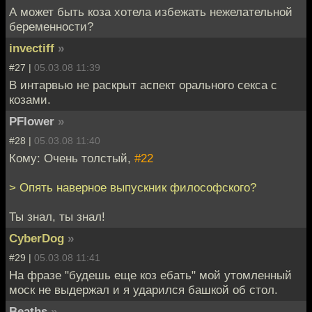
А может быть коза хотела избежать нежелательной
беременности?
invectiff
»
#27 |
05.03.08 11:39
В интарвью не раскрыт аспект орального секса с
козами.
PFlower
»
#28 |
05.03.08 11:40
Кому: Очень толстый,
#22
> Опять наверное выпускник философского?
Ты знал, ты знал!
CyberDog
»
#29 |
05.03.08 11:41
На фразе "будешь еще коз ебать" мой утомленный
моск не выдержал и я ударился башкой об стол.
Beaths
»