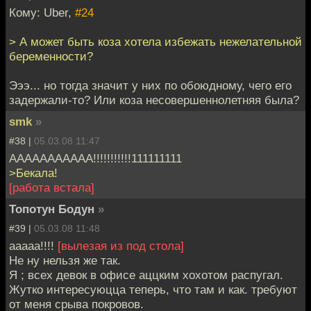
Кому: Uber,
#24
> А может быть коза хотела избежать нежелательной
беременности?
Эээ... но тогда значит у них по обоюдному, чего его
задержали-то? Или коза несовершеннолетняя была?
smk
»
#38 |
05.03.08 11:47
ААААААААААА!!!!!!!!!!!111111111
>Бекала!
[работа встала]
Топотун Бодун
»
#39 |
05.03.08 11:48
ааааа!!!!
[вылезая из под стола]
Не ну нельзя же так.
Я ; всех девок в офисе аццким хохотом распугал.
Жутко интересуюцца теперь, что там и как. требуют
от меня срыва покровов.