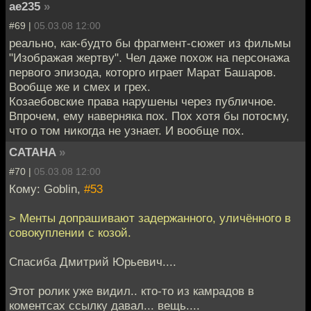
ae235
»
#69 |
05.03.08 12:00
реально, как-будто бы фрагмент-сюжет из фильмы
"Изображая жертву". Чел даже похож на персонажа
первого эпизода, которго играет Марат Башаров.
Вообще же и смех и грех.
Козаебовские права нарушены через публичное.
Впрочем, ему наверняка пох. Пох хотя бы потосму,
что о том никогда не узнает. И вообще пох.
CATAHA
»
#70 |
05.03.08 12:00
Кому: Goblin,
#53
> Менты допрашивают задержанного, уличённого в
совокуплении с козой.
Спасиба Дмитрий Юрьевич....
Этот ролик уже видил.. кто-то из камрадов в
коментсах ссылку давал... вещь....