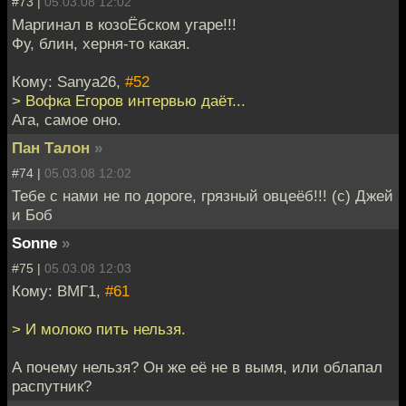
#73 |
05.03.08 12:02
Маргинал в козоЁбском угаре!!!
Фу, блин, херня-то какая.
Кому: Sanya26,
#52
> Вофка Егоров интервью даёт...
Ага, самое оно.
Пан Талон
»
#74 |
05.03.08 12:02
Тебе с нами не по дороге, грязный овцеёб!!! (с) Джей
и Боб
Sonne
»
#75 |
05.03.08 12:03
Кому: ВМГ1,
#61
> И молоко пить нельзя.
А почему нельзя? Он же её не в вымя, или облапал
распутник?