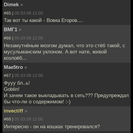
Dimek
»
#65 |
05.03.08 12:00
Так вот ты какой - Вовка Егоров....
ВМГ1
»
#66 |
05.03.08 12:00
Незамутнёным мозгом думал, что это стёб такой, с
мусульманским уклоном. А вот нате, живой
козлоёб...
Mae5tro
»
#67 |
05.03.08 12:00
Фууу бл..ь!
Goblin!
И зачем такое выкладывать в сеть??? Предупреждал
бы что-ли о содержимом! :-)
invectiff
»
#68 |
05.03.08 12:00
Интересно - он на кошках тренировался?