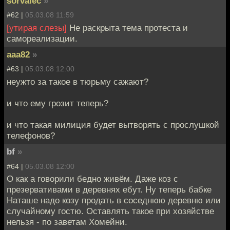
sorvalec
»
#62 |
05.03.08 11:59
[утирая слезы]
Не раскрыта тема протеста и
самореализации.
aaa82
»
#63 |
05.03.08 12:00
неужто за такое в тюрьму сажают?
и что ему грозит теперь?
и что такая милиция будет вытворять с прослушкой
телефонов?
bf
»
#64 |
05.03.08 12:00
О как а говорили бедно живём. Даже коз с
презервативами в деревнях ебут. Ну теперь бабке
Наташе надо козу продать в соседнюю деревню или
случайному гостю. Оставлять такое при хозяйстве
нельзя - по заветам Хомейни.