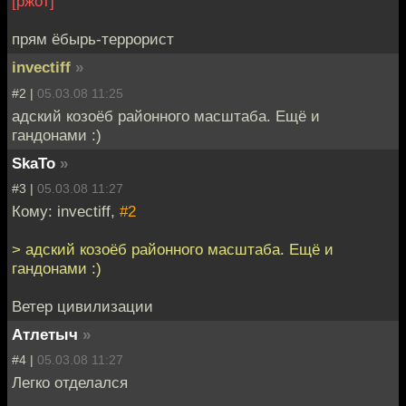
[ржот]
прям ёбырь-террорист
invectiff
»
#2 |
05.03.08 11:25
адский козоёб районного масштаба. Ещё и
гандонами :)
SkaTo
»
#3 |
05.03.08 11:27
Кому: invectiff,
#2
> адский козоёб районного масштаба. Ещё и
гандонами :)
Ветер цивилизации
Атлетыч
»
#4 |
05.03.08 11:27
Легко отделался