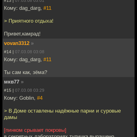
#13 |
07.03.08 03:01
Кому: dag_darg,
#11
> Приятного отдыха!
Привет,камрад!
vovan3312
»
#14 |
07.03.08 03:08
Кому: dag_darg,
#11
Ты сам как, зёма?
мкв77
»
#15 |
07.03.08 03:29
Кому: Goblin,
#4
> В Доме оставлены надёжные парни и суровые
дамы
[пинком срывает покровы]
в секретных лабораториях тупичка выращено