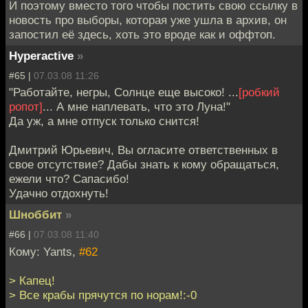
И поэтому вместо того чтобы постить свою ссылку в
новость про выборы, которая уже ушла в архив, он
запостил её здесь, хоть это вроде как и оффтоп.
Hyperactive
»
#65 |
07.03.08 11:26
"Работайте, негры, Солнце еще высоко! ...
[робкий
ропот]
... А мне наплевать, что это Луна!"
Да уж, а мне отпуск только снится!
Дмитрий Юрьевич, Вы огласите ответственных в
свое отсутствие? Дабы знать к кому обращаться,
ежели что? Сапасибо!
Удачно отдохнуть!
Шноббит
»
#66 |
07.03.08 11:40
Кому: Yants,
#62
> Капец!
> Все крабы прячутся по норам!:-0