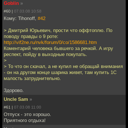
Goblin
»
#60 |
07.03.08 10:58
Кому: Tihonoff,
#42
> Дмитрий Юрьевич, прости что оффтоплю. По
поводу правды о 9 роте:
http://vif2ne.ru/nvk/forum/0/co/1586681.htm
Коментарий человека бывшего за речкой. А игру
респект, пойду в выходные покупать.
>
> То что он скачал, а не купил не обращай внимания
- он на другом конце шарика живет, там купить 1С
малость затруднительно.
Здорово.
Uncle Sam
»
#61 |
07.03.08 11:00
Отпуск - это хорошо.
Приятного отдыха!