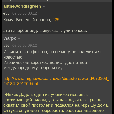
alltheworldisgreen
»
#35 |
07.03.08 09:12
Кому: Бешеный прапор,
#25
это гиперболоид. выпускает лучи поноса.
Warpo
»
#36 |
07.03.08 09:12
Извините за офф-топ, но не могу не поделиться
новостью:
Израильский короткостволист даёт отпор
международному терроризму
http://www.mignews.co.il/news/disasters/world/070308_
24134_89170.html
>Ицхак Дадон, один из учеников йешивы,
проживающий рядом, услышав звуки выстрелов,
схватил свой пистолет и поднялся на >крышу дома.
Оттуда он увидел террориста, расстреливающего