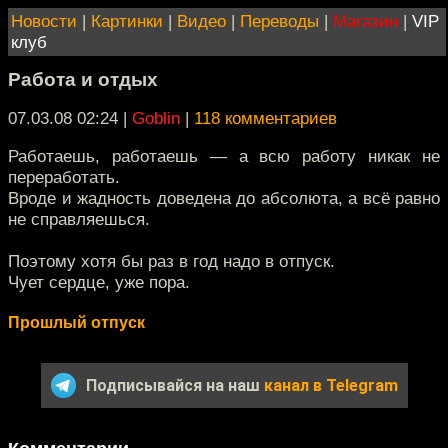
Новости
|
Картинки
|
Видео
|
Переводы
|
Магазин
|
VIP
клуб
Работа и отдых
07.03.08 02:24
|
Goblin
|
118 комментариев
Работаешь, работаешь — а всю работу никак не
переработать.
Вроде и жадность доведена до абсолюта, а всё равно
не справляешься.
Поэтому хотя бы раз в год надо в отпуск.
Чует сердце, уже пора.
Прошлый отпуск
Подписывайся на наш
канал в Telegram