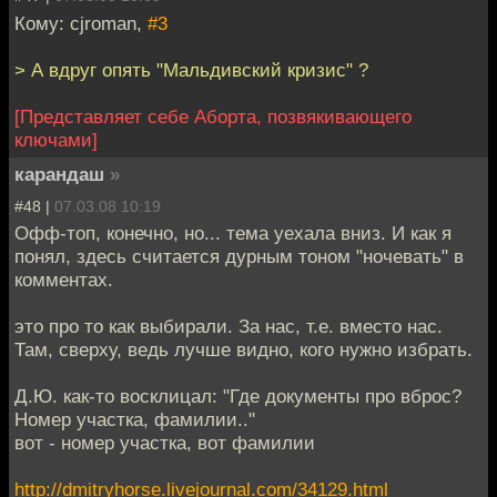
Кому: cjroman,
#3
> А вдруг опять "Мальдивский кризис" ?
[Представляет себе Аборта, позвякивающего
ключами]
карандаш
»
#48 |
07.03.08 10:19
Офф-топ, конечно, но... тема уехала вниз. И как я
понял, здесь считается дурным тоном "ночевать" в
комментах.
это про то как выбирали. За нас, т.е. вместо нас.
Там, сверху, ведь лучше видно, кого нужно избрать.
Д.Ю. как-то восклицал: "Где документы про вброс?
Номер участка, фамилии.."
вот - номер участка, вот фамилии
http://dmitryhorse.livejournal.com/34129.html