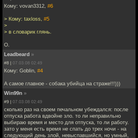
Кому: vovan3312,
#6
> Кому: taxloss,
#5
>
> в словарик глянь.
О.
Leadbeard
»
#8 |
07.03.08 02:49
Кому: Goblin,
#4
А самое главное - собака убийца на страже!!!)))
Win99n
»
#9 |
07.03.08 02:49
сколько раз на своем печальном убеждался: после
отпуска работа вдвойне зло. то ли неправильно
выбираю время и место для отпуска, то ли работу.
зато у меня есть время не спать до трех ночи - на
следующий день злой, невыспавшийся, но умный,