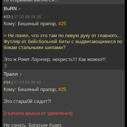
BuRN
»
#33 |
07.03.08 08:38
Кому: Бешеный прапор,
#25
> Не понял, что это там по левую руку от главного...
Футляр от бейсбольной биты с выдвигающимися по
бокам стальными шипами?
Это ж Рокет Лаунчер, нехристь!!! Как можно!!!
:)
Тралл
»
#34 |
07.03.08 08:42
Кому: Бешеный прапор,
#25
Это старш0й сидит?!
[съехала крыша от удивления]
Не узнать. Богатым будет.