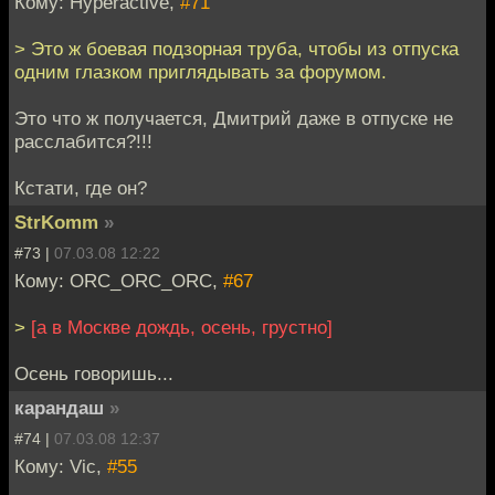
Кому: Hyperactive,
#71
> Это ж боевая подзорная труба, чтобы из отпуска
одним глазком приглядывать за форумом.
Это что ж получается, Дмитрий даже в отпуске не
расслабится?!!!
Кстати, где он?
StrKomm
»
#73 |
07.03.08 12:22
Кому: ORC_ORC_ORC,
#67
>
[а в Москве дождь, осень, грустно]
Осень говоришь...
карандаш
»
#74 |
07.03.08 12:37
Кому: Vic,
#55