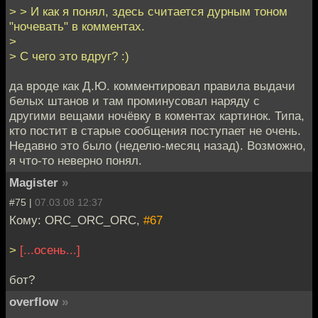
> > И как я понял, здесь считается дурным тоном
"ночевать" в комментах.
>
> С чего это вдруг? :)
да вроде как Д.Ю. комментировал правила выдачи
белых штанов и там проминусовал наряду с
другими вещами ночёвку в коментах картинок. Типа,
кто постит в старые сообщения поступает не очень.
Недавно это было (неделю-месяц назад). Возможно,
я что-то неверно понял.
Magister
»
#75 |
07.03.08 12:37
Кому: ORC_ORC_ORC,
#67
>
[...осень...]
бот?
overflow
»