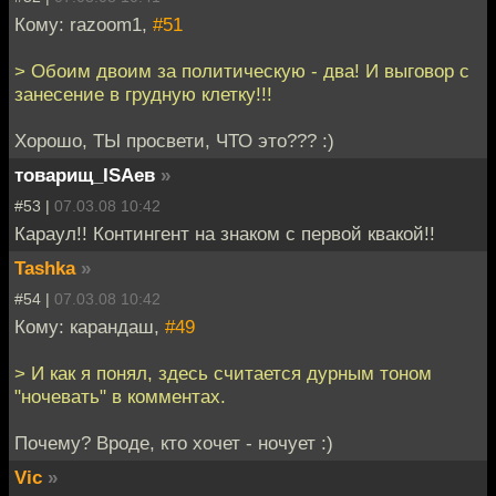
Кому: razoom1,
#51
> Обоим двоим за политическую - два! И выговор с
занесение в грудную клетку!!!
Хорошо, ТЫ просвети, ЧТО это??? :)
товарищ_ISAев
»
#53 |
07.03.08 10:42
Караул!! Контингент на знаком с первой квакой!!
Tashka
»
#54 |
07.03.08 10:42
Кому: карандаш,
#49
> И как я понял, здесь считается дурным тоном
"ночевать" в комментах.
Почему? Вроде, кто хочет - ночует :)
Vic
»