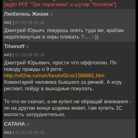
[ждёт РПГ "Три поросенка" и шутер "Колобок"]
Любитель Жизни
»
#42 |
07.03.08 09:36
Дмитрий Юрьич, поедешь опять туда же, крабам
недоплюнутым в норы плевать ?.... :-))
Tihonoff
»
#43 |
07.03.08 09:36
Дмитрий Юрьевич, прости что оффтоплю. По
поводу правды о 9 роте:
http://vif2ne.ru/nvk/forum/0/co/1586681.htm
Коментарий человека бывшего за речкой. А игру
респект, пойду в выходные покупать.
То что он скачал, а не купил не обращай внимания -
он на другом конце шарика живет, там купить 1С
малость затруднительно.
CATAHA
»
#44 |
07.03.08 09:36