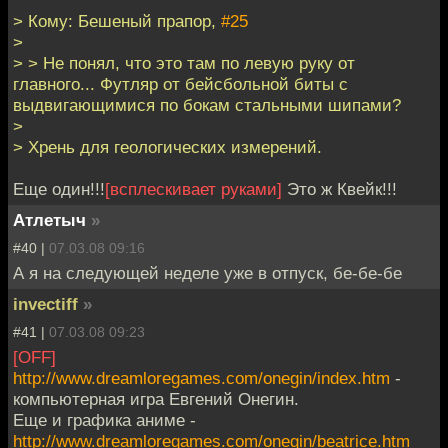
> Кому: Бешеный прапор,
#25
>
> > Не понял, что это там по левую руку от
главного... Футляр от бейсбольной биты с
выдвигающимися по бокам стальными шипами?
>
> Хрень для геологических измерений.
Еще один!!!
[всплескивает руками]
Это ж Квейк!!!
Атлетыч
»
#40 |
07.03.08 09:16
А я на следующей неделе уже в отпуск, бе-бе-бе
invectiff
»
#41 |
07.03.08 09:23
[OFF]
http://www.dreamloregames.com/onegin/index.htm
-
компьютерная игра Евгений Онегин.
Еще и графика аниме -
http://www.dreamloregames.com/onegin/beatrice.htm