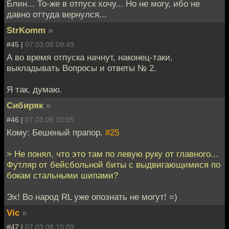
Блин... То-же в отпуск хочу... Но не могу, ибо не
давно оттуда вернулся...
StrKomm
»
#45 |
07.03.08 09:49
А во время отпуска начнут, наконец-таки,
выкладывать Вопросы и ответы № 2.
Я так, думаю.
Сибиряк
»
#46 |
07.03.08 10:05
Кому: Бешеный прапор,
#25
> Не понял, что это там по левую руку от главного...
Футляр от бейсбольной биты с выдвигающимися по
бокам стальными шипами?
Эх! Во народ RL уже опознать не могут! =)
Vic
»
#47 |
07.03.08 10:09