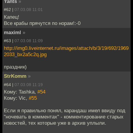
Yants
»
#62 |
07.03.08 11:01
Капец!
Все крабы прячутся по норам!:-0
maximl
»
#63 |
07.03.08 11:09
http://img0.liveinternet.ru/images/attach/b/3/19/692/1969
2033_bx2a5c2q.jpg
праздник)
StrKomm
»
#64 |
07.03.08 11:19
Кому: Tashka,
#54
Кому: Vic,
#55
Если я правильно понял, карандаш имел ввиду под
"ночевать в комментах" - комментирование старых
новостей, тех которые уже в архив уплыли.