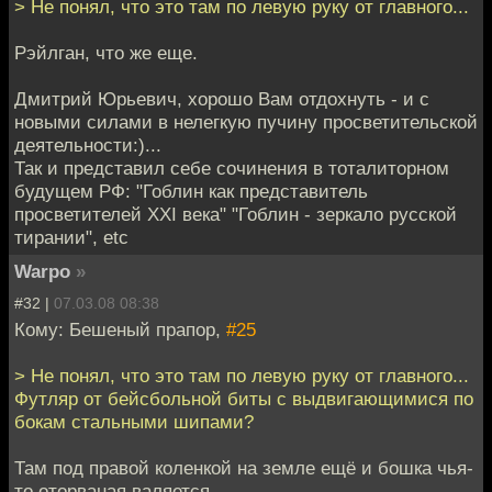
> Не понял, что это там по левую руку от главного...
Рэйлган, что же еще.
Дмитрий Юрьевич, хорошо Вам отдохнуть - и с
новыми силами в нелегкую пучину просветительской
деятельности:)...
Так и представил себе сочинения в тоталиторном
будущем РФ: "Гоблин как представитель
просветителей ХХI века" "Гоблин - зеркало русской
тирании", etc
Warpo
»
#32 |
07.03.08 08:38
Кому: Бешеный прапор,
#25
> Не понял, что это там по левую руку от главного...
Футляр от бейсбольной биты с выдвигающимися по
бокам стальными шипами?
Там под правой коленкой на земле ещё и бошка чья-
то оторваная валяется...