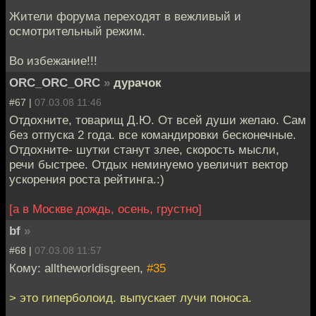
Жители форума переходят в вежливый и
осмотрительный режим.
Во избежание!!!
ORC_ORC_ORC
»
дурачок
#67 |
07.03.08 11:46
Отдохните, товарищ Д.Ю. От всей души желаю. Сам
без отпуска 2 года. все командировки бесконечные.
Отдохните- шутки станут злее, скорость мысли,
речи быстрее. Отдых неминуемо увеличит вектор
ускорения роста рейтинга.:)
[а в Москве дождь, осень, грустно]
bf
»
#68 |
07.03.08 11:57
Кому: alltheworldisgreen,
#35
> это гиперболоид. выпускает лучи поноса.