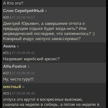
А Кто это?
Слон СеребряННый
»
#20 |
07.03.08 06:07
Дмитрий Юрьевич, а завершение отчота о
предыдущем отдыхе будет когда-нить? Или
аюрведический последнее, что запомнилось? :)
Коварный индус наглухо замассировал?
Акила
»
#21 |
07.03.08 06:41
Назревает карибский кризис?
Alfa-Foxtrot
»
#22 |
07.03.08 06:41
Ну, чисто гуру!!!
местный
»
#23 |
07.03.08 06:42
отпуск это круто! я воскресенье выезжаю,
сначала на неделю в сибирь, а потом на неделю в