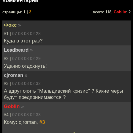
Комментарии
cтраницы: 1 |
2
всего: 118,
Goblin
: 2
Фокс
»
#1 |
07.03.08 02:28
Куда в этот раз?
Leadbeard
»
#2 |
07.03.08 02:29
Удачно отдохнуть!
cjroman
»
#3 |
07.03.08 02:32
А вдруг опять "Мальдивский кризис" ? Какие меры
будут предпринимаются ?
Goblin
»
#4 |
07.03.08 02:33
Кому: cjroman,
#3