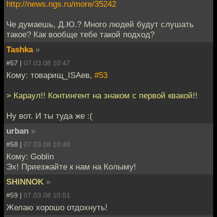
http://news.ngs.ru/more/35242
Че думаешь, Д.Ю.? Много людей будут слушать
такое? Как вообще тебе такой подход?
Tashka
»
#57 |
07.03.08 10:47
Кому: товарищ_ISAев,
#53
> Караул!! Контингент на знаком с первой квакой!!
Ну вот. И ты туда же :(
urban
»
#58 |
07.03.08 10:48
Кому: Goblin
Эх! Приезжайте к нам на Колыму!
SHINNOK
»
#59 |
07.03.08 10:51
Желаю хорошо отдохнуть!