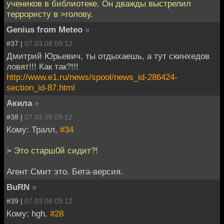
учеников в библиотеке. Он дважды выстрелил
террористу в >голову.
Genius from Meteo
»
#37 |
07.03.08 09:12
Дмитрий Юрьевич, ты отдыхаешь, а тут скинхедов
ловят!!! Как так?!!!
http://www.e1.ru/news/spool/news_id-286424-
section_id-87.html
Акила
»
#38 |
07.03.08 09:12
Кому: Тралл,
#34
> Это старш0й сидит?!
Агент Смит это. Бета-версия.
BuRN
»
#39 |
07.03.08 09:12
Кому: hgh,
#28