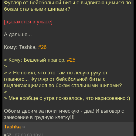
Футляр от бейсбольной биты с выдвигающимися по
бокам стальными шипами?
[щарахется в ужасе]
А дальше...
Кому: Tashka,
#26
> Кому: Бешеный прапор,
#25
>
> > Не понял, что это там по левую руку от
главного... Футляр от бейсбольной биты с
выдвигающимися по бокам стальными шипами?
>
> Мне вообще с утра показалось, что нарисованно :)
Обоим двоим за политическую - два! И выговор с
занесение в грудную клетку!!!
Tashka
»
#52 |
07.03.08 10:41