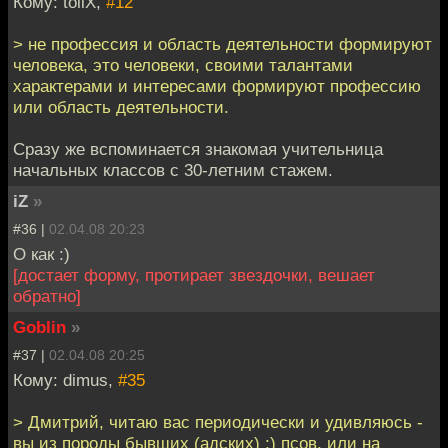
Кому: toliX,
#12
> не профессия и область деятельности формируют
человека, это человеки, своими талантами
характерами и интересами формируют профессию
или область деятельности.
Сразу же вспоминается знакомая учительница
начальных классов с 30-летним стажем.
iZ
»
#36 |
02.04.08 20:23
О как :)
[достает форму, протирает звездочки, вешает
обратно]
Goblin
»
#37 |
02.04.08 20:25
Кому: dimus,
#35
> Дмитрий, читаю вас периодически и удивляюсь -
вы из породы бывших (адских) ;) псов, или на