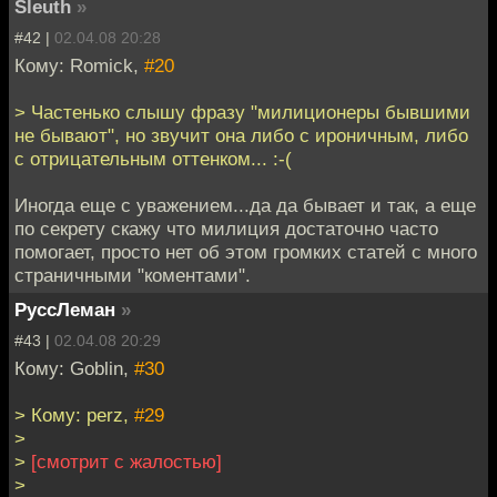
Sleuth
»
#42 |
02.04.08 20:28
Кому: Romick,
#20
> Частенько слышу фразу "милиционеры бывшими
не бывают", но звучит она либо с ироничным, либо
с отрицательным оттенком... :-(
Иногда еще с уважением...да да бывает и так, а еще
по секрету скажу что милиция достаточно часто
помогает, просто нет об этом громких статей с много
страничными "коментами".
РуссЛеман
»
#43 |
02.04.08 20:29
Кому: Goblin,
#30
> Кому: perz,
#29
>
>
[смотрит с жалостью]
>