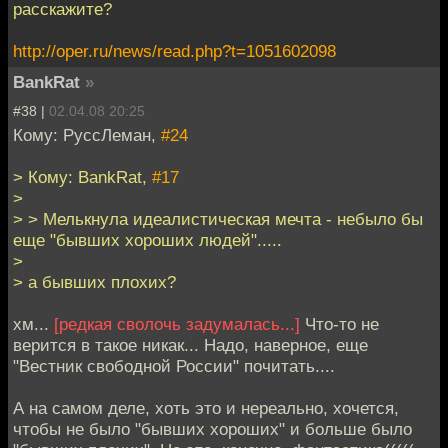
расскажите?
http://oper.ru/news/read.php?t=1051602098
BankRat
»
#38 |
02.04.08 20:25
Кому: РуссЛеман,
#24
> Кому: BankRat,
#17
>
> > Мелькнула идеалистическая мечта - небыло бы
еще "бывших хороших людей".....
>
> а бывших плохих?
хм...
[редкая сволочь задумалась...]
Что-то не
верится в такое никак... Надо, наверное, еще
"Вестник свободной России" почитать....
А на самом деле, хоть это и нереально, хочется,
чтобы не было "бывших хороших" и больше было