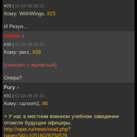
#29 |
02.04.08 20:22
Кому: WithWings,
#23
И Резун...
Goblin
»
#30 |
02.04.08 20:22
Кому: perz,
#29
[смотрит с жалостью]
Опера?
Fury
»
#31 |
02.04.08 20:23
Кому: razoom1,
#6
> У нас в местном военном учебном заведении
отожгли будущие офицеры.
http://oper.ru/news/read.php?
page=5&t=1051602875#576