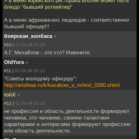
> в меню корейского ресторана вполне может быть
блюдо "бывший ротвейлер"
А в меню африканских людоедов - соответственно
бывший офицер!!!
боярская_колбаса
»
#10 |
02.04.08 20:09
А.Г. Михайлов - это хто? Извините.
OldYura
»
#11 |
02.04.08 20:10
"Советы молодому офицеру":
http://artofwar.ru/k/kazakow_a_m/text_0260.shtml
toliX
»
#12 |
02.04.08 20:10
не профессия и область деятельности формируют
человека, это человеки, своими талантами
характерами и интересами формируют профессию
или область деятельности.