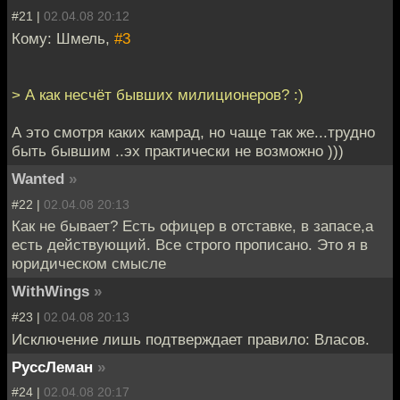
#21 |
02.04.08 20:12
Кому: Шмель,
#3
> А как несчёт бывших милиционеров? :)
А это смотря каких камрад, но чаще так же...трудно
быть бывшим ..эх практически не возможно )))
Wanted
»
#22 |
02.04.08 20:13
Как не бывает? Есть офицер в отставке, в запасе,а
есть действующий. Все строго прописано. Это я в
юридическом смысле
WithWings
»
#23 |
02.04.08 20:13
Исключение лишь подтверждает правило: Власов.
РуссЛеман
»
#24 |
02.04.08 20:17