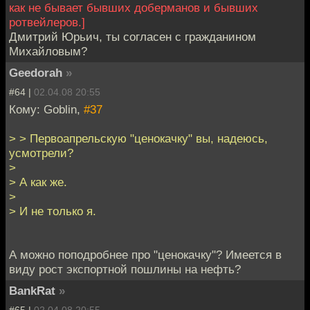
как не бывает бывших доберманов и бывших
ротвейлеров.]
Дмитрий Юрьич, ты согласен с гражданином
Михайловым?
Geedorah
»
#64 |
02.04.08 20:55
Кому: Goblin,
#37
> > Первоапрельскую "ценокачку" вы, надеюсь,
усмотрели?
>
> А как же.
>
> И не только я.
А можно поподробнее про "ценокачку"? Имеется в
виду рост экспортной пошлины на нефть?
BankRat
»