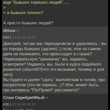
еще "бывших хороших людей".....
>
> а бывших плохих?
А просто бывших людей?
dimus
»
#34 |
02.04.08 20:23
Дмитрий, читаю вас периодически и удивляюсь - вы
из породы бывших (адских) ;) псов, или на самом
деле не понимаете, что происходит в стране?
Первоапрельскую "ценокачку" вы, надеюсь,
усмотрели? Надеюсь, вы, были в курсе подобного
развития событий?(что это вызывает, почему и для
чего)
Вы будете и далее "срать" малолеткам в голову, про
патриотизм (это не хорошо…)? Или, может быть,
про интересы "ГАсПромА" расскажите?
Слон СеребряННый
»
#35 |
02.04.08 20:23