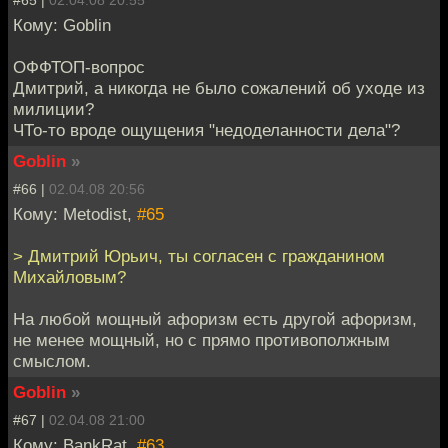
#65 |
02.04.08 20:55
Кому: Goblin
ОФФТОП-вопрос
Дмитрий, а никогда не было сожалений об уходе из
милиции?
ЧТо-то вроде ощущения "недоделанности дела"?
Goblin
»
#66 |
02.04.08 20:56
Кому: Metodist,
#65
> Дмитрий Юрьич, ты согласен с гражданином
Михайловым?
На любой мощный афоризм есть другой афоризм,
не менее мощный, но с прямо противополжным
смыслом.
Goblin
»
#67 |
02.04.08 21:00
Кому: BankRat,
#63