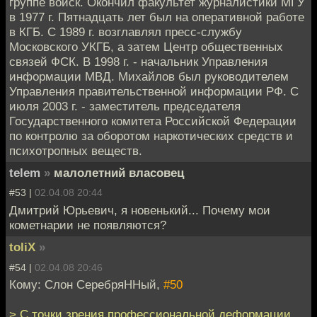
группе войск. Окончил факультет журналистики МГУ
в 1977 г. Пятнадцать лет был на оперативной работе
в КГБ. С 1989 г. возглавлял пресс-службу
Московского УКГБ, а затем Центр общественных
связей ФСК. В 1998 г. - начальник Управления
информации МВД. Михайлов был руководителем
Управления правительственной информации РФ. С
июля 2003 г. - заместитель председателя
Государственного комитета Российской Федерации
по контролю за оборотом наркотических средств и
психотропных веществ.
telem
»
малолетний власовец
#53 |
02.04.08 20:44
Дмитрий Юрьевич, я новенький... Почему мои
кометнарии не появляются?
toliX
»
#54 |
02.04.08 20:46
Кому: Слон СеребряННый,
#50
> С точки зрения профессиональной деформации