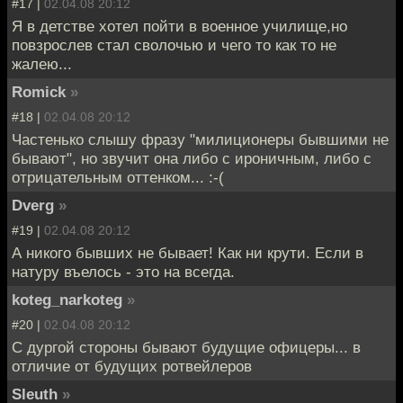
#17 |
02.04.08 20:12
Я в детстве хотел пойти в военное училище,но
повзрослев стал сволочью и чего то как то не
жалею...
Romick
»
#18 |
02.04.08 20:12
Частенько слышу фразу "милиционеры бывшими не
бывают", но звучит она либо с ироничным, либо с
отрицательным оттенком... :-(
Dverg
»
#19 |
02.04.08 20:12
А никого бывших не бывает! Как ни крути. Если в
натуру въелось - это на всегда.
koteg_narkoteg
»
#20 |
02.04.08 20:12
С дургой стороны бывают будущие офицеры... в
отличие от будущих ротвейлеров
Sleuth
»