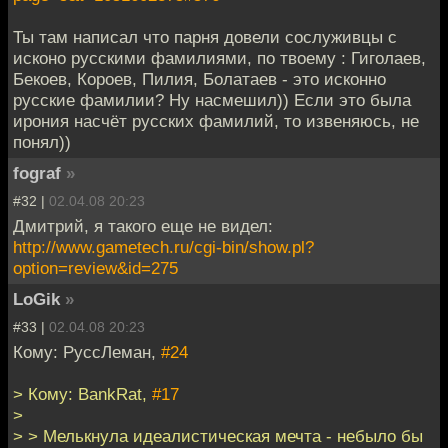
Ты там написал что парня довели сослуживцы с
исконо русскими фамилиями, по твоему : Гиголаев,
Бекоев, Короев, Пилия, Болатаев - это исконно
русские фамилии? Ну насмешил)) Если это была
ирония насчёт русских фамилий, то извеняюсь, не
понял))
fograf
»
#32 |
02.04.08 20:23
Дмитрий, я такого еще не видел:
http://www.gametech.ru/cgi-bin/show.pl?
option=review&id=275
LoGik
»
#33 |
02.04.08 20:23
Кому: РуссЛеман,
#24
> Кому: BankRat,
#17
>
> > Мелькнула идеалистическая мечта - небыло бы