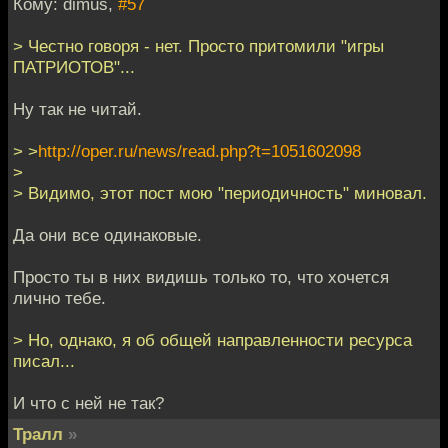
Кому: dimus,
#57
> Честно говоря - нет. Просто притомили "игры
ПАТРИОТОВ"...
Ну так не читай.
> >
http://oper.ru/news/read.php?t=1051602098
>
> Видимо, этот пост мою "периодичность" миновал.
Да они все одинаковые.
Просто ты в них видишь только то, что хочется
лично тебе.
> Но, однако, я об общей направленности ресурса
писал...
И что с ней не так?
Тралл
»