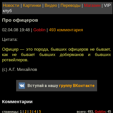
Новости
|
Картинки
|
Видео
|
Переводы
|
Магазин
|
VIP
клуб
Про офицеров
02.04.08 19:48
|
Goblin
|
493 комментария
Цитата:
Офицер — это порода, бывших офицеров не бывает,
как не бывает бывших доберманов и бывших
ротвейлеров.
(с) А.Г. Михайлов
Вступай в нашу
группу ВКонтакте
Комментарии
cтраницы: 1 |
2
|
3
|
4
|
5
всего: 493,
Goblin
: 45