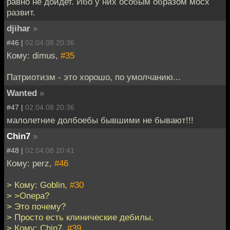
равно не дойдет. Ибо у них особым образом мосх
развит.
djihar
»
#46 |
02.04.08 20:36
Кому: dimus,
#35
Патриотизм - это хорошо, по умолчанию...
Wanted
»
#47 |
02.04.08 20:36
малолетние долбоебы бывшими не бывают!!!
Chin7
»
#48 |
02.04.08 20:41
Кому: perz,
#46
> Кому: Goblin,
#30
> >Опера?
> Это почему?
> Просто есть клинические дебилы.
> Кому: Chin7,
#39