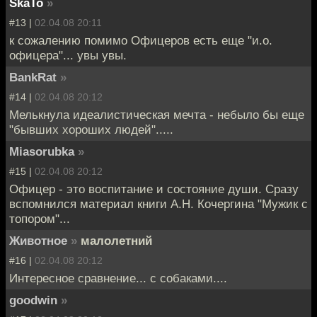
SkaTo
»
#13 |
02.04.08 20:11
к сожалению помимо Офицеров есть еще "и.о.
офицера"... увы увы.
BankRat
»
#14 |
02.04.08 20:12
Мелькнула идеалистическая мечта - небыло бы еще
"бывших хороших людей".....
Miasorubka
»
#15 |
02.04.08 20:12
Офицер - это воспитание и состояние души. Сразу
вспомнился материал книги А.Н. Кочергина "Мужик с
топором"...
Животное
»
малолетний
#16 |
02.04.08 20:12
Интересное сравнение... с собаками....
goodwin
»