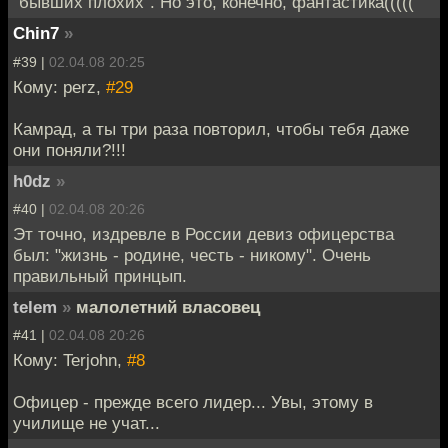
"бывших плохих". Но это, конечно, фантастика(((((
Chin7
»
#39 |
02.04.08 20:25
Кому: perz,
#29
Камрад, а ты три раза повторил, чтобы тебя даже
они поняли?!!!
h0dz
»
#40 |
02.04.08 20:26
Эт точно, издревле в России девиз офицерства
был: "жизнь - родине, честь - никому". Очень
правильный принцып.
telem
»
малолетний власовец
#41 |
02.04.08 20:26
Кому: Terjohn,
#8
Офицер - прежде всего лидер... Увы, этому в
училище не учат...