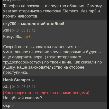
Телефон не роскошь, а средство общения. Самому
хватает старенького телефона Siemens, без mp3 и
прочих наворотов.
sky700
»
малолетний долбоеб
#30 |
04.04.08 13:41
Кому: Skar,
#7
Скорей всего выноватым окажешься ты -
умышленное нанесение вреда здоровью и будешь
еще содержать вора, (<:как потерявшего
трудоспособность:>) по твоей вине. Как сказали по
ящику, наше законодательство на стороне
преступника.
Hank Stamper
»
#31 |
04.04.08 13:41
[Как говорится - следите за своими вещами]
Не щёлкай клювом?
osp
»