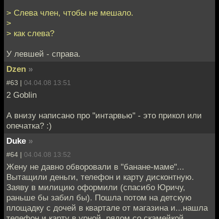
> Слева член, чтобы не мешало.
>
> как слева?
У левшей - справа.
Dzen
»
#63 |
04.04.08 13:51
2 Goblin
А внизу написано про "интарвью" - это прикол или
опечатка? :)
Duke
»
#64 |
04.04.08 13:52
Жену не давно обворовали в "банане-маме"...
Вытащили деньги, телефон и карту дисконтную.
Заяву в милицию оформили (спасибо Юричу,
раньше бы забил бы). Пошла потом на детскую
площадку с дочей в квартале от магазина и...нашла
телефон и карту в урной, рядом со скамейкой.