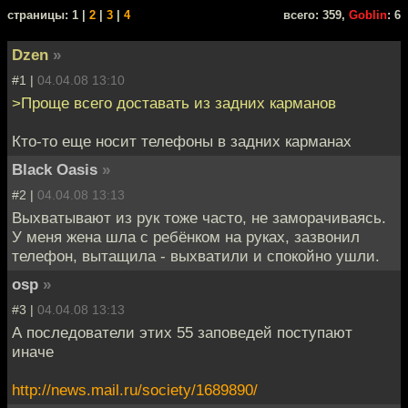
cтраницы: 1 |
2
|
3
|
4
всего: 359,
Goblin
: 6
Dzen
»
#1 |
04.04.08 13:10
>Проще всего доставать из задних карманов
Кто-то еще носит телефоны в задних карманах
Black Oasis
»
#2 |
04.04.08 13:13
Выхватывают из рук тоже часто, не заморачиваясь.
У меня жена шла с ребёнком на руках, зазвонил
телефон, вытащила - выхватили и спокойно ушли.
osp
»
#3 |
04.04.08 13:13
А последователи этих 55 заповедей поступают
иначе
http://news.mail.ru/society/1689890/