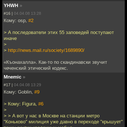
YHWH
»
#16 |
04.04.08 13:28
Кому: osp,
#2
> А последователи этих 55 заповедей поступают
иначе
>
>
http://news.mail.ru/society/1689890/
«Къонахалла». Как-то по скандинавски звучит
чеченский этический кодекс.
Mnemic
»
#17 |
04.04.08 13:29
Кому: Goblin,
#9
> Кому: Figura,
#6
>
> > А вот у нас в Москве на станции метро
"Коньково" милиция уже давно в переходе "крышует"