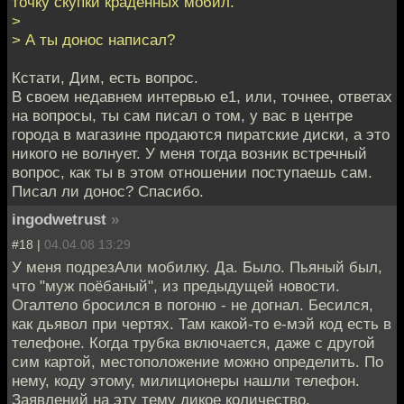
точку скупки краденных мобил.
>
> А ты донос написал?
Кстати, Дим, есть вопрос.
В своем недавнем интервью е1, или, точнее, ответах
на вопросы, ты сам писал о том, у вас в центре
города в магазине продаются пиратские диски, а это
никого не волнует. У меня тогда возник встречный
вопрос, как ты в этом отношении поступаешь сам.
Писал ли донос? Спасибо.
ingodwetrust
»
#18 |
04.04.08 13:29
У меня подрезАли мобилку. Да. Было. Пьяный был,
что "муж поёбаный", из предыдущей новости.
Огалтело бросился в погоню - не догнал. Бесился,
как дьявол при чертях. Там какой-то е-мэй код есть в
телефоне. Когда трубка включается, даже с другой
сим картой, местоположение можно определить. По
нему, коду этому, милиционеры нашли телефон.
Заявлений на эту тему дикое количество.