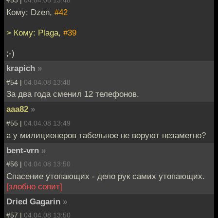
#53 |
04.04.08 13:48
Кому: Dzen,
#42
> Кому: Plaga,
#39
;-)
krapich
»
#54 |
04.04.08 13:48
За два года сменил 12 телефонов.
aaa82
»
#55 |
04.04.08 13:49
а у милиционеров табельное не воруют незаметно?
bent-vrn
»
#56 |
04.04.08 13:50
Спасение утопающих - дело рук самих утопающих.
[злобно сопит]
Dried Gagarin
»
#57 |
04.04.08 13:50