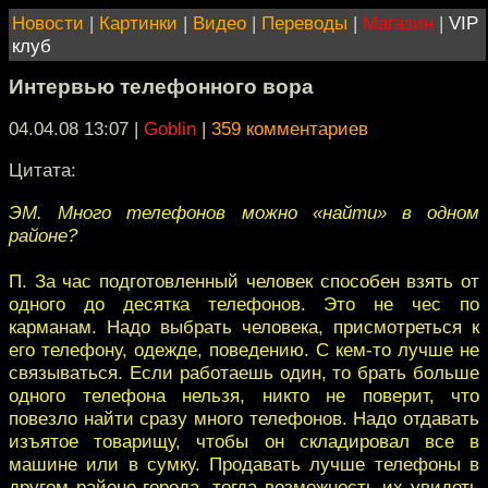
Новости
|
Картинки
|
Видео
|
Переводы
|
Магазин
|
VIP
клуб
Интервью телефонного вора
04.04.08 13:07
|
Goblin
|
359 комментариев
Цитата:
ЭМ. Много телефонов можно «найти» в одном
районе?
П. За час подготовленный человек способен взять от
одного до десятка телефонов. Это не чес по
карманам. Надо выбрать человека, присмотреться к
его телефону, одежде, поведению. С кем-то лучше не
связываться. Если работаешь один, то брать больше
одного телефона нельзя, никто не поверит, что
повезло найти сразу много телефонов. Надо отдавать
изъятое товарищу, чтобы он складировал все в
машине или в сумку. Продавать лучше телефоны в
другом районе города, тогда возможность их увидеть