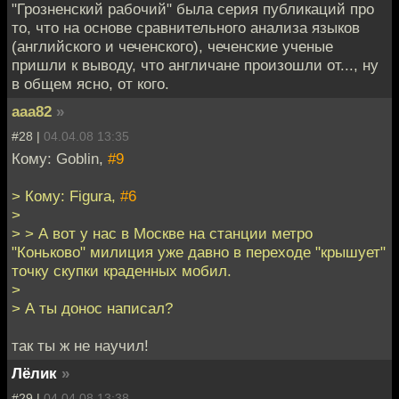
"Грозненский рабочий" была серия публикаций про
то, что на основе сравнительного анализа языков
(английского и чеченского), чеченские ученые
пришли к выводу, что англичане произошли от..., ну
в общем ясно, от кого.
aaa82
»
#28 |
04.04.08 13:35
Кому: Goblin,
#9
> Кому: Figura,
#6
>
> > А вот у нас в Москве на станции метро
"Коньково" милиция уже давно в переходе "крышует"
точку скупки краденных мобил.
>
> А ты донос написал?
так ты ж не научил!
Лёлик
»
#29 |
04.04.08 13:38