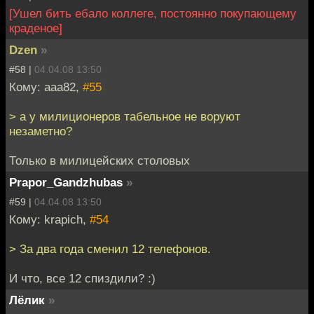
[Ушел бить ебало коллеге, постоянно покупающему
краденое]
Dzen
»
#58 |
04.04.08 13:50
Кому: aaa82,
#55
> а у милиционеров табельное не воруют
незаметно?
Только в милицейских столовых
Prapor_Gandzhubas
»
#59 |
04.04.08 13:50
Кому: krapich,
#54
> За два года сменил 12 телефонов.
И что, все 12 спиздили? :)
Лёлик
»