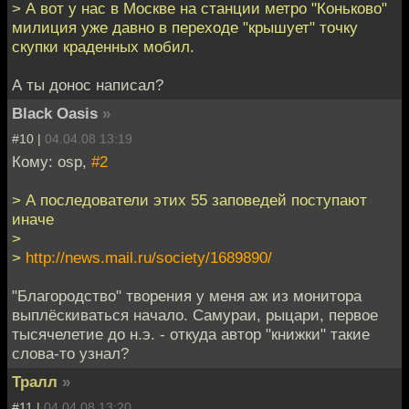
> А вот у нас в Москве на станции метро "Коньково"
милиция уже давно в переходе "крышует" точку
скупки краденных мобил.
А ты донос написал?
Black Oasis
»
#10 |
04.04.08 13:19
Кому: osp,
#2
> А последователи этих 55 заповедей поступают
иначе
>
>
http://news.mail.ru/society/1689890/
"Благородство" творения у меня аж из монитора
выплёскиваться начало. Самураи, рыцари, первое
тысячелетие до н.э. - откуда автор "книжки" такие
слова-то узнал?
Тралл
»
#11 |
04.04.08 13:20