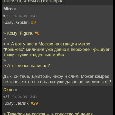
таксиста, чтобы он их забрал.
Miro
»
#36 |
04.04.08 13:41
Кому: Goblin,
#9
> Кому: Figura,
#6
>
> > А вот у нас в Москве на станции метро
"Коньково" милиция уже давно в переходе "крышует"
точку скупки краденных мобил.
>
> А ты донос написал?
Дык, он тебе, Дмитрий, инфу и слил! Может камрад
не знает, что ты в органах уже давно не числишься!!!
Dzen
»
#37 |
04.04.08 13:41
Кому: Лёлик,
#29
> Телефон не роскошь, а средство общения.