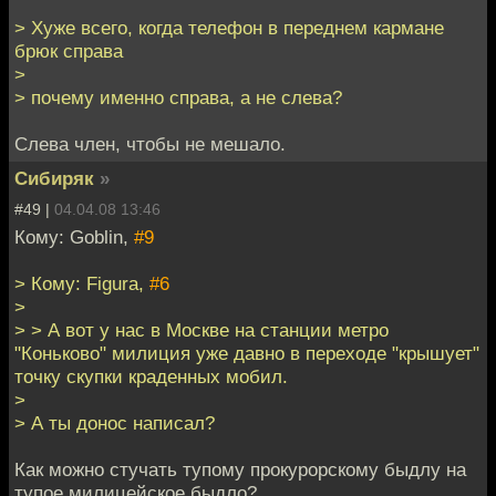
> Хуже всего, когда телефон в переднем кармане
брюк справа
>
> почему именно справа, а не слева?
Слева член, чтобы не мешало.
Сибиряк
»
#49 |
04.04.08 13:46
Кому: Goblin,
#9
> Кому: Figura,
#6
>
> > А вот у нас в Москве на станции метро
"Коньково" милиция уже давно в переходе "крышует"
точку скупки краденных мобил.
>
> А ты донос написал?
Как можно стучать тупому прокурорскому быдлу на
тупое милицейское быдло?