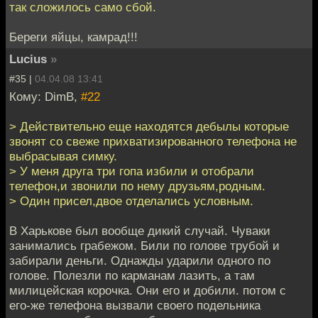
так сложилось само сбой.
Береги яйцы, камрад!!!
Lucius
»
#35 |
04.04.08 13:41
Кому: DimB,
#22
> Действительно еще находятся дебылы которые
звонят со свеже прихватизированного телефона не
выбрасывая симку.
> У меня друга три гопа избили и отобрали
телефон,и звонили по нему друзьям,родным.
> Один присел,двое отделались условным.
В Харькове был вообще дикий случай. Чуваки
занимались грабежом. Били по голове трубой и
забирали деньги. Однажды ударили одного по
голове. Полезли по карманам лазить, а там
милицейская корочка. Они его и добили. потом с
его-же телефона вызвали своего подельника