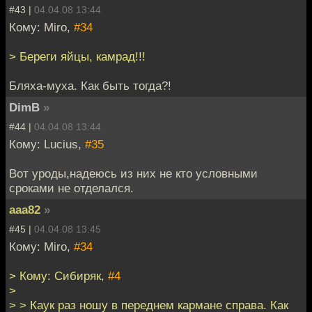
#43 |
04.04.08 13:44
Кому: Miro,
#34
> Береги яйцы, камрад!!!
Бляха-муха. Как быть тогда?!
DimB
»
#44 |
04.04.08 13:44
Кому: Lucius,
#35
Вот уроды,надеюсь из них не кто условными
сроками не отделался.
aaa82
»
#45 |
04.04.08 13:45
Кому: Miro,
#34
> Кому: Сибиряк,
#4
>
> > Каук раз ношу в переднем кармане справа. Как