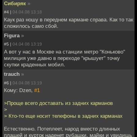
Сибиряк
»
#4 |
04.04.08 13:18
Каук раз ношу в переднем кармане справа. Как то так
сложилось само сбой.
Figura
»
#5 |
04.04.08 13:19
А вот у нас в Москве на станции метро "Коньково"
милиция уже давно в переходе "крышует" точку
скупки краденных мобил.
trauch
»
#6 |
04.04.08 13:19
Кому: Dzen,
#1
>Проще всего доставать из задних карманов
>
> Кто-то еще носит телефоны в задних карманах
Естественно. Потеплеет, народ вместо длинных
плащей и курток наденет рубашки, майки и увидишь