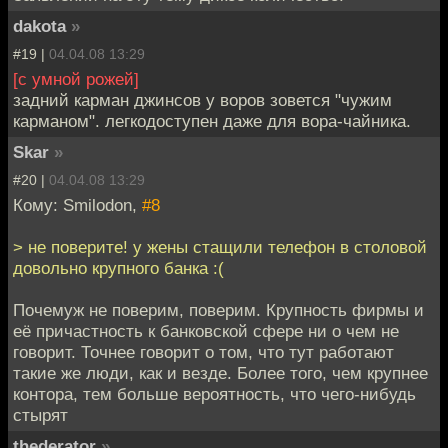
dakota
»
#19 |
04.04.08 13:29
[с умной рожей]
задний карман джинсов у воров зовется "чужим
карманом". легкодоступен даже для вора-чайника.
Skar
»
#20 |
04.04.08 13:29
Кому: Smilodon,
#8
> не поверите! у жены стащили телефон в столовой
довольно крупного банка :(
Почемуж не поверим, поверим. Крупность фирмы и
её причастность к банковской сфере ни о чем не
говорит. Точнее говорит о том, что тут работают
такие же люди, как и везде. Более того, чем крупнее
контора, тем больше вероятность, что чего-нибудь
стырят
thederator
»