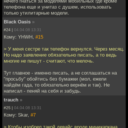
нечего гнаться за моделями мобильных где кроме
телефона еще и унитаз с душем, использовать
только утилитарные модели.
Black Oasis
»
#24 |
04.04.08 13:31
Кому: YHWH,
#15
> У меня сестре так телефон вернулся. Через месяц.
Но надо заявление обязательно писать, а то ведь
многие не пишут - считают, что мелочь.
Тут главное - именно писать, а не соглашаться на
"просьбу" обойтись без бумажки (мол, ежели
найдём гада, то обязательно вернём и так). Не
написал - пеняй на себя и забудь.
trauch
»
#25 |
04.04.08 13:31
Кому: Skar,
#7
> Ктобы изобрел такой девайс вроде миникапкана.