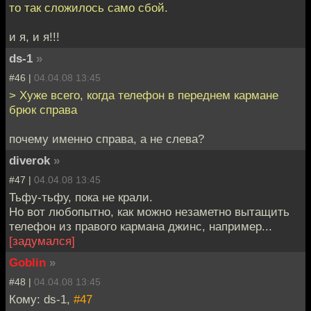
то так сложилось само сбой.
и я, и я!!!
ds-1
»
#46 |
04.04.08 13:45
> Хуже всего, когда телефон в переднем кармане
брюк справа
почему именно справа, а не слева?
diverok
»
#47 |
04.04.08 13:45
Тьфу-тьфу, пока не крали.
Но вот любопытно, как можно незаметно вытащить
телефон из правого кармана джинс, например...
[задумался]
Goblin
»
#48 |
04.04.08 13:45
Кому: ds-1,
#47