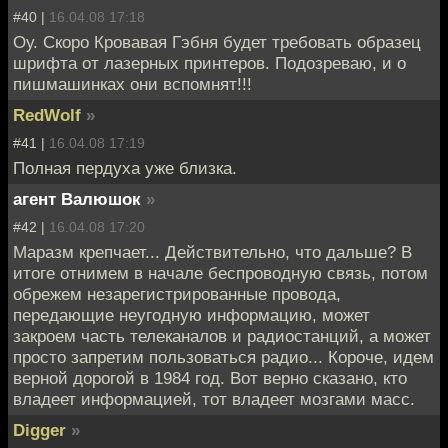
#40 |
16.04.08 17:18
Оу. Скоро Кровавая Гэбня будет требовать образец
шрифта от лазерных принтеров. Подозреваю, и о
пишмашинках они вспомнят!!!
RedWolf
»
#41 |
16.04.08 17:19
Полная пердуха уже близка.
агент Валюшок
»
#42 |
16.04.08 17:20
Маразм крепчает... Действительно, что дальше? В
итоге отнимем в начале беспроводную связь, потом
обрежем незарегистрированные провода,
передающие неугодную информацию, может
закроем часть телеканалов и радиостанций, а может
просто запретим пользоваться радио... Короче, идем
верной дорогой в 1984 год. Вот верно сказано, кто
владеет информацией, тот владеет мозгами масс.
Digger
»