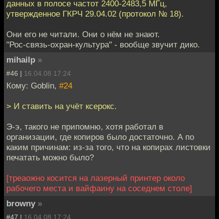
данных в полосе частот 2400-2483,5 МГц,
утвержденное ГКРЧ 29.04.02 (протокол № 18).
Они его не читали. Они о нём не знают.
"Рос-связь-охран-культура" - вообще звучит дико.
mihailp
»
#46 |
16.04.08 17:24
Кому: Goblin,
#24
> И ставить на учёт ксерокс.
Э-э, такого не припомню, хотя работал в
организации, где копиров было достаточно. А по
каким причинам: из-за того, что на копирах листовки
печатать можно было?
[треаожно косится на лазерный принтер около
рабочего места и вайфаину на соседнем столе]
browny
»
#47 |
16.04.08 17:24