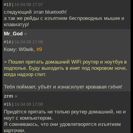
#13 |
16.04.08 17:07
следующий этап bluetooth!
а так же рейды с изъятием беспроводных мышек и
клавиатур!
Mr_God
»
#14 |
16.04.08 17:08
Кому: W0wik,
#9
> Пошел прятать домашний WiFi роутер и ноутбук в
подполье. Буду выходить в инет под покровом ночи,
когда надзор спит.
Тебя поймает, убъёт и изнасилует кровавая гэбня!
zrm
»
#15 |
16.04.08 17:08
Придётся прятать не только роутер домашний, но и
ноут с компьютером.
Я сомневаюсь, что они удовлетворятся изъятием
карточки.