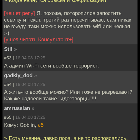
> Когда начнутся обыски и конфискации?
[чешет репу]
Я, похоже, поторопился запостить
ссылку и текст, третий раз перечитываю, сам никак
не въеду, таки можно использовать wifi или нельзя
:-)
[ушел читать Консультант+]
Stil
»
#53 |
16.04.08 17:25
А админ Wi-Fi сети вообше террорист.
gadkiy_dod
»
#54 |
16.04.08 17:25
А жить-то вообще можно? Или тоже не разрешают?
Как же надоели такие "идеетворцы"!!!
amrussian
»
#55 |
16.04.08 17:25
Кому: Goblin,
#5
> Есть мнение, давно пора, а не то распоясались,