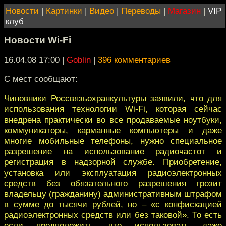
Новости
|
Картинки
|
Видео
|
Переводы
|
Магазин
|
VIP
клуб
Новости Wi-Fi
16.04.08 17:00
|
Goblin
|
396 комментариев
С мест сообщают:
Чиновники Россвязьохранкультуры заявили, что для
использования технологии Wi-Fi, которая сейчас
внедрена практически во все продаваемые ноутбуки,
коммуникаторы, карманные компьютеры и даже
многие мобильные телефоны, нужно специальное
разрешение на использование радиочастот и
регистрация в надзорной службе. Приобретение,
установка или эксплуатация радиоэлектронных
средств без обязательного разрешения грозит
владельцу (гражданину) административным штрафом
в сумме до тысячи рублей, но – «с конфискацией
радиоэлектронных средств или без таковой». То есть
если предположить, что использовать даже