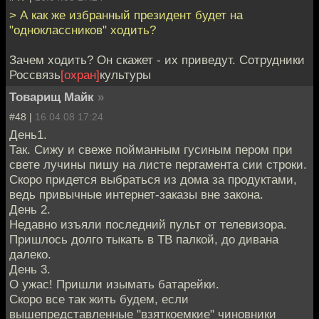
> А как же избранный президент будет на
"одноклассников" ходить?
Зачем ходить? Он скажет - их приведут. Сотрудники
Россвязь
[охран]
культуры
Товарищ Майк
»
#48 |
16.04.08 17:24
День1.
Так. Сижу и свеже пойманным гусиным пером при
свете лучины пишу на листе пергамента сии строки.
Скоро придется выбраться из дома за продуктами,
ведь привычные интернет-заказы вне закона.
День 2.
Недавно изъяли последний пульт от телевизора.
Пришлось долго тыкать в ТВ палкой, до дивана
далеко.
День 3.
О ужас! Пришли изымать батарейки.
Скоро все так жить будем, если
вышепредставленные "взяткоемкие" чиновники