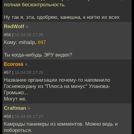
полная бесконтрольность.
Ну так я, эта, одобряю, канешна, к ногтю их всех
RedWolf
»
#56 |
16.04.08 17:26
Кому: mihailp,
#47
Ты когда-нибудь ЭРУ видел?
Ecoross
»
#57 |
16.04.08 17:26
Название организации почему-то напомнило
Госнежохрану из "Плюса на минус" Уланова-
Громыко...
Могут же.
Craftman
»
#58 |
16.04.08 17:27
Камрады паникеры из комментов. Можно ведь и
побороться.