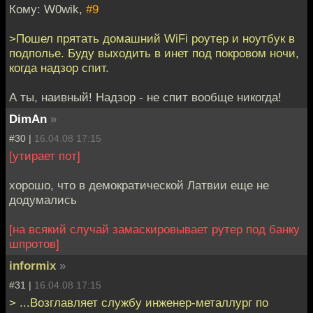
Кому: W0wik,
#9
>Пошел прятать домашний WiFi роутер и ноутбук в
подполье. Буду выходить в инет под покровом ночи,
когда надзор спит.
А ты, наивный! Надзор - не спит вообще никогда!
DimAn
»
#30 |
16.04.08 17:15
[утирает пот]
хорошо, что в демократической Латвии еще не
додумались
[на всякий случай замаскировывает рутер под банку
шпротов]
informix
»
#31 |
16.04.08 17:15
> ...Возглавляет службу инженер-металлург по