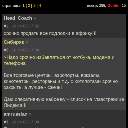
cтраницы: 1 |
2
|
3
|
4
всего: 396,
Goblin
: 15
Head_Coach
»
#1 |
16.04.08 17:02
срочно продать все подлодки в африку!!!
Сибиряк
»
#2 |
16.04.08 17:04
>Надо срочно избавляться от нотбука, модема и
телефона.
Все торговые центры, аэропорты, вокзалы,
кинотеатры, рестораны и т.д. с хотспотами срочно
закрыть, а лучше - сжечь!
Даю оперативную набоечку - список на главстранице
Яндекса!!!
amrussian
»
#3 |
16.04.08 17:04