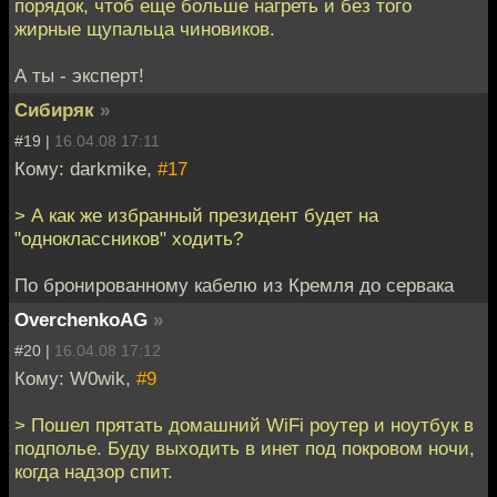
порядок, чтоб еще больше нагреть и без того
жирные щупальца чиновиков.
А ты - эксперт!
Сибиряк
»
#19 |
16.04.08 17:11
Кому: darkmike,
#17
> А как же избранный президент будет на
"одноклассников" ходить?
По бронированному кабелю из Кремля до сервака
OverchenkoAG
»
#20 |
16.04.08 17:12
Кому: W0wik,
#9
> Пошел прятать домашний WiFi роутер и ноутбук в
подполье. Буду выходить в инет под покровом ночи,
когда надзор спит.