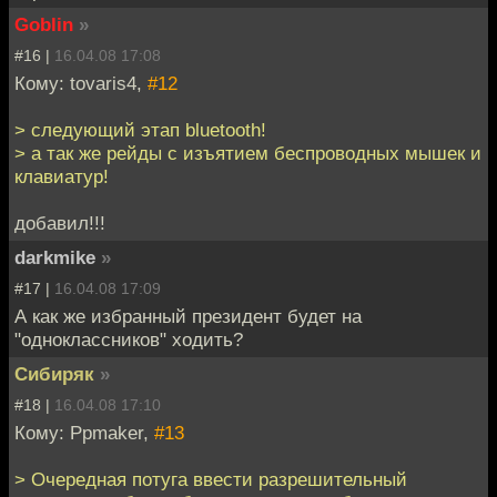
Goblin
»
#16 |
16.04.08 17:08
Кому: tovaris4,
#12
> следующий этап bluetooth!
> а так же рейды с изъятием беспроводных мышек и
клавиатур!
добавил!!!
darkmike
»
#17 |
16.04.08 17:09
А как же избранный президент будет на
"одноклассников" ходить?
Сибиряк
»
#18 |
16.04.08 17:10
Кому: Ppmaker,
#13
> Очередная потуга ввести разрешительный