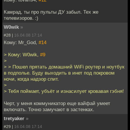
Камрад, ты про пульты ДУ забыл. Тех же
телевизоров. :)
W0wik
»
#28 |
16.04.08 17:14
Кому: Mr_God,
#14
> Кому: W0wik,
#9
>
> > Пошел прятать домашний WiFi роутер и ноутбук
в подполье. Буду выходить в инет под покровом
ночи, когда надзор спит.
>
> Тебя поймает, убъёт и изнасилует кровавая гэбня!
Черт, у меня коммуникатор еще вайфай умеет
включать. Точно замучают в застенках.
tretyaker
»
#29 |
16.04.08 17:14