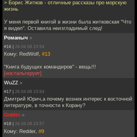
> Борис Житков - отличные рассказы про морскую
жизнь
У меня первой книгой в жизни была житковская "Что
я видел". Оставила неизгладимый след!
Романыч
»
#16 |
26.04.08 23:54
Кому: RedWolf,
#13
"Книга будущих командиров" - вещь!!!
[ностальгирует]
WuZZ
»
#17 |
26.04.08 23:54
Дмитрий Юрич,а почему возник интерес к восточной
литературе, в точности к Корану?
Goblin
»
#18 |
26.04.08 23:57
Кому: Redder,
#9