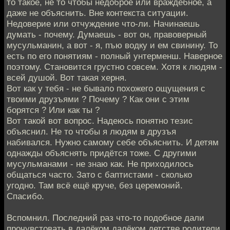
то такое, не то чтобы недоброе или враждебное, а
даже не объяснить. Вне контекста ситуации.
Недоверие или отчуждение что-ли. Начинаешь
думать - почему. Думаешь - вот он, правоверный
мусульманин, а вот - я, пъю водку и ем свинину. То
есть по его понятиям - полный унтерменш. Наверное
поэтому. Становится грустно совсем. Хотя к людям -
всей душой. Вот такая херня.
Вот как у тебя - не бывало похожего ощущения с
твоими друзъями ? Почему ? Как они с этим
борятся ? Или как ты ?
Вот такой вот вопрос. Надеюсь понятно тезис
объяснил. Не то чтобы я людям в друзъя
набивался. Нужно самому себе объяснить. И детям
однажды объяснять придётся тоже. С другими
мусульманами - не знаю как. Не приходилось
общаться часто. Зато с баптистами - сколько
угодно. Там всё ещё круче, без церемоний.
Спасибо.
Вспомнил. Последний раз что-то подобное дали
прочувстовать в далёком далёком детстве родители