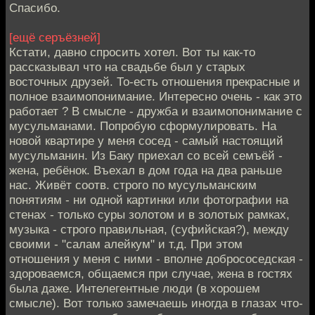
Спасибо.
[ещё серъёзней]
Кстати, давно спросить хотел. Вот ты как-то
рассказывал что на свадьбе был у старых
восточных друзей. То-есть отношения прекрасные и
полное взаимопонимание. Интересно очень - как это
работает ? В смысле - дружба и взаимопонимание с
мусульманами. Попробую сформулировать. На
новой квартире у меня сосед - самый настоящий
мусульманин. Из Баку приехал со всей семъёй -
жена, ребёнок. Въехал в дом года на два раньше
нас. Живёт соотв. строго по мусульманским
понятиям - ни одной картинки или фотографии на
стенах - только суры золотом и в золотых рамках,
музыка - строго правильная, (суфийская?), между
своими - "салам алейкум" и т.д. При этом
отношения у меня с ними - вполне добрососедская -
здороваемся, общаемся при случае, жена в гостях
была даже. Интелегентные люди (в хорошем
смысле). Вот только замечаешь иногда в глазах что-