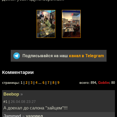
Подписывайся на наш
канал в Telegram
Комментарии
cтраницы: 1 |
2
|
3
|
4
...
6
|
7
|
8
|
9
всего: 894,
Goblin
: 80
Beebop
»
#1 |
26.04.08 23:27
А доехал до салона "зайцем"!!!
Jammed
»
уазовед