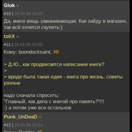
Glok
»
#10 |
26.04.08 23:50
Да, книги вещь заманивающая. Как зайду в магазин,
так всё хочется скупить:)
toliX
»
#11 |
26.04.08 23:50
Кому: boondocksaint,
#8
> Д.Ю., как продвигается написание книги?
>
> вроде была такая идея - книга про жизнь, советы
разные
надо сначала спросить:
"Главный, как дела с книгой про память?"!!!
:) а потом уже все остальное
Punk_UnDeaD
»
#12 |
26.04.08 23:51