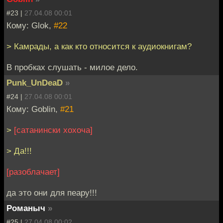
#23 |
27.04.08 00:01
Кому: Glok,
#22
> Камрады, а как кто относится к аудиокнигам?
В пробках слушать - милое дело.
Punk_UnDeaD
»
#24 |
27.04.08 00:01
Кому: Goblin,
#21
>
[сатанински хохоча]
> Да!!!
[разоблачает]
да это они для пеару!!!
Романыч
»
#25 |
27.04.08 00:02