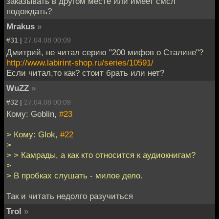
заказывать в другом месте или имеет смсл
подождать?
Mrakus
»
#31 |
27.04.08 00:09
Дмитрий, не читал серию "200 мифов о Сталине"?
http://www.labirint-shop.ru/series/10591/
Если читал,то как? стоит брать или нет?
WuZZ
»
#32 |
27.04.08 00:09
Кому: Goblin,
#23
> Кому: Glok,
#22
>
> > Камрады, а как кто относится к аудиокнигам?
>
> В пробках слушать - милое дело.
Так и читать недолго разучиться
Trol
»