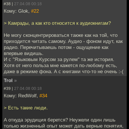
#38 |
27.04.08 00:18
Кому: Glok,
#22
> Камрады, а как кто относится к аудиокнигам?
Не могу сконцентрироваться также как на той, что
приходится читать самому. Аудио - фоном идут, как
радио. Перечитываешь потом - ощущение как
впервые видишь.
И с "Языковым Курсом за рулем" та же история.
Хотя от него польза мне кажется по-любому есть,
даже в режиме фона. А с книгами что-то не очень :-(
Trol
»
#39 |
27.04.08 00:18
Кому: RedWolf,
#34
> Есть такие люди.
А откуда эрудиция берется? Неужели один лишь
только жизненный опыт может дать верные понятия,