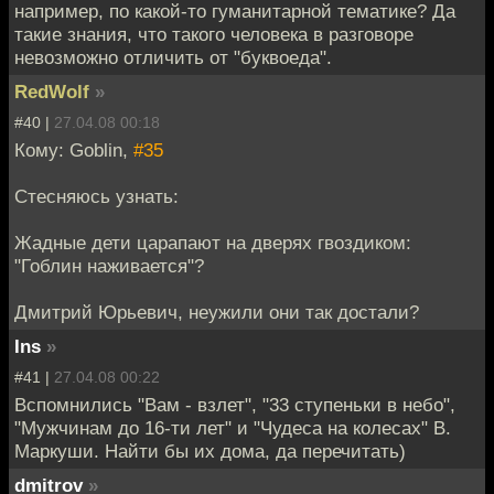
например, по какой-то гуманитарной тематике? Да
такие знания, что такого человека в разговоре
невозможно отличить от "буквоеда".
RedWolf
»
#40 |
27.04.08 00:18
Кому: Goblin,
#35
Стесняюсь узнать:
Жадные дети царапают на дверях гвоздиком:
"Гоблин наживается"?
Дмитрий Юрьевич, неужили они так достали?
Ins
»
#41 |
27.04.08 00:22
Вспомнились "Вам - взлет", "33 ступеньки в небо",
"Мужчинам до 16-ти лет" и "Чудеса на колесах" В.
Маркуши. Найти бы их дома, да перечитать)
dmitrov
»