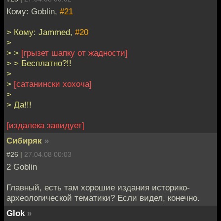
Кому: Goblin,
#21
> Кому: Jammed,
#20
>
> >
[грызет шапку от жадности]
> > Бесплатно?!!
>
>
[сатанински хохоча]
>
> Да!!!
[издалека завидует]
Сибиряк
»
#26 |
27.04.08 00:03
2 Goblin
Главный, есть там хорошие издания историко-
археологической тематики? Если видел, конечно.
Glok
»