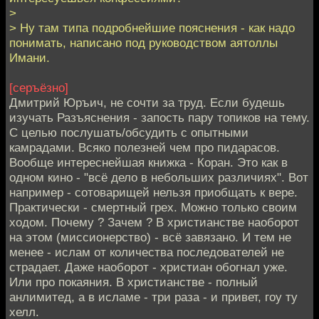
>
> Ну там типа подробнейшие пояснения - как надо
понимать, написано под руководством аятоллы
Имани.
[серъёзно]
Дмитрий Юръич, не сочти за труд. Если будешь
изучать Разъяснения - запость пару топиков на тему.
С целью послушать/обсудить с опытными
камрадами. Всяко полезней чем про пидарасов.
Вообще интереснейшая книжка - Коран. Это как в
одном кино - "всё дело в небольших различиях". Вот
например - сотоварищей нельзя приобщать к вере.
Практически - смертный грех. Можно только своим
ходом. Почему ? Зачем ? В христианстве наоборот
на этом (миссионерство) - всё завязано. И тем не
менее - ислам от количества последователей не
страдает. Даже наоборот - христиан обогнал уже.
Или про покаяния. В христианстве - полный
анлимитед, а в исламе - три раза - и привет, гоу ту
хелл.