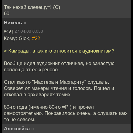
Так нехай клевещут! (C)
60
Нихель
»
#49 |
27.04.08 00:58
Кому: Glok,
#22
> Камрады, а как кто относится к аудиокнигам?
Вообще идея аудиокниг отличная, но зачастую
воплощают её хреново.
Стал как-то "Мастера и Маргариту" слушать.
Озверел от манеры чтения и голосов. Пошёл и
откопал в архивариях томих
80-го года (именно 80-го =Р ) и прочёл
самостоятельно. Понравилось очень, а слушать как-
то не совсем.
Алексейка
»