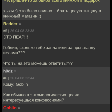
> А пришел-то за одной всего книжкой в подарок.
хыхы :) это было наивно... брать целую тыщщу в
книжный магазин :)
Redder
»
#5 |
26.04.08 23:38
ЭТО ПЕАР!!!
Гоблин, сколько тебе заплатили за пропаганду
ислама???
Что ты на это можешь ответить???
h0dz
»
#6 |
26.04.08 23:44
Кому: Goblin
Как обычно в энтомологических целях
интересуешься конфессиями?
Goblin
»