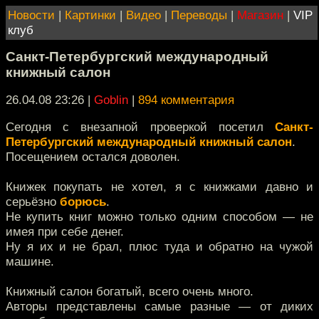
Новости
|
Картинки
|
Видео
|
Переводы
|
Магазин
|
VIP
клуб
Санкт-Петербургский международный
книжный салон
26.04.08 23:26
|
Goblin
|
894 комментария
Сегодня с внезапной проверкой посетил
Санкт-
Петербургский международный книжный салон
.
Посещением остался доволен.
Книжек покупать не хотел, я с книжками давно и
серьёзно
борюсь
.
Не купить книг можно только одним способом — не
имея при себе денег.
Ну я их и не брал, плюс туда и обратно на чужой
машине.
Книжный салон богатый, всего очень много.
Авторы представлены самые разные — от диких