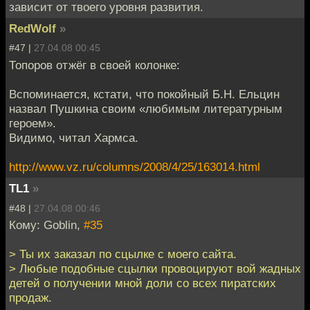
зависит от твоего уровня развития.
RedWolf
»
#47 |
27.04.08 00:45
Топоров отжёг в своей колонке:
Вспоминается, кстати, что покойный Б.Н. Ельцин
назвал Пушкина своим «любимым литературным
героем».
Видимо, читал Хармса.
http://www.vz.ru/columns/2008/4/25/163014.html
TL1
»
#48 |
27.04.08 00:46
Кому: Goblin,
#35
> Ты их заказал по сцылке с моего сайта.
> Любые подобные сцылки провоцируют вой жадных
детей о получении мной доли со всех пиратских
продаж.