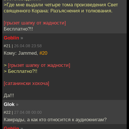
>Где мне выдали четыре тома произведения Свет
священного Корана: Разъяснения и толкования.
[грызет шапку от жадности]
Бесплатно?!!
Goblin
»
#21 |
26.04.08 23:58
Кому: Jammed,
#20
>
[грызет шапку от жадности]
> Бесплатно?!!
[сатанински хохоча]
Да!!!
Glok
»
#22 |
27.04.08 00:00
Камрады, а как кто относится к аудиокнигам?
Goblin
»