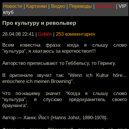
Новости
|
Картинки
|
Видео
|
Переводы
|
Магазин
|
VIP
клуб
Про культуру и револьвер
28.04.08 22:41
|
Goblin
|
253 комментария
Всем известна фраза: когда я слышу слово
"культура", я хватаюсь за короткоствол!!!
Авторство приписывают то Геббельсу, то Герингу.
В оригинале звучит так: "Wenn ich Kultur höre...
entsichere ich meinen Browning".
Что по-нашему значит "Когда я слышу слово
"культура", я спускаю предохранитель своего
браунинга".
Автор — Ханнс Йост (Hanns Johst, 1890-1978).