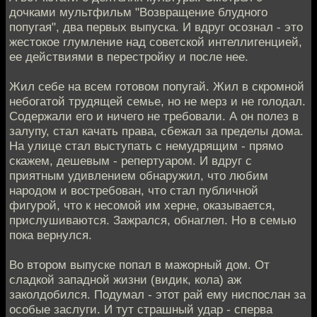
дочками мультфильм "Возвращение блудного
попугая", два первых выпуска. И вдруг осознал - это
жестокое глумление над советской интеллигенцией,
ее действиями в перестройку и после нее.
Жил себе на всем готовом попугай. Жил в скромной
небогатой трудящей семье, но не мерз и не голодал.
Содержали его и ничего не требовали. А он полез в
залупу, стал качать права, сбежал за пределы дома.
На улице стал выступать с немудрящим - прямо
скажем, дешевым - репертуаром. И вдруг с
приятным удивлением обнаружил, что любим
народом и востребован, что стал публичной
фигурой, что к несомой им херне, оказывается,
прислушиваются. Зажрался, обнаглел. Но в семью
пока вернулся.
Во втором выпуске попал в мажорный дом. От
сладкой западной жизни (видик, кола) аж
заколдобился. Подумал - этот рай ему ниспослан за
особые заслуги. И тут страшный удар - сперва