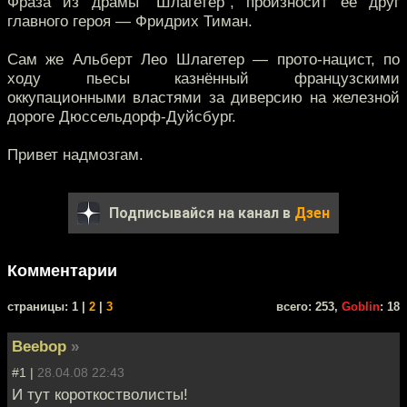
Фраза из драмы "Шлагетер", произносит её друг
главного героя — Фридрих Тиман.
Сам же Альберт Лео Шлагетер — прото-нацист, по
ходу пьесы казнённый французскими
оккупационными властями за диверсию на железной
дороге Дюссельдорф-Дуйсбург.
Привет надмозгам.
Подписывайся на канал в
Дзен
Комментарии
cтраницы: 1 |
2
|
3
всего: 253,
Goblin
: 18
Beebop
»
#1 |
28.04.08 22:43
И тут короткостволисты!