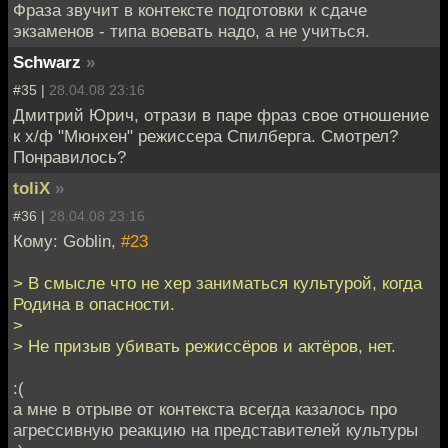
Фраза звучит в контексте подготовки к сдаче
экзаменов - типа воевать надо, а не учиться.
Schwarz
»
#35 |
28.04.08 23:16
Дмитрий Юрич, отрази в паре фраз свое отношение
к х/ф "Мюнхен" режиссера Спилберга. Смотрел?
Понравилось?
toliX
»
#36 |
28.04.08 23:16
Кому: Goblin,
#23
> В смысле что не хер заниматься культурой, когда
Родина в опасности.
>
> Не призыв убивать режиссёров и актёров, нет.
:(
а мне в отрыве от контекста всегда казалось про
агрессивную реакцию на представителей культуры