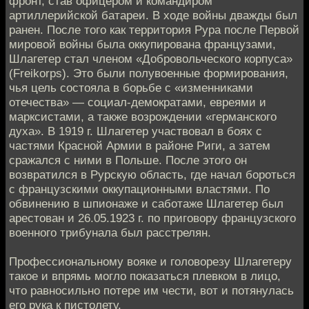
фронт, став офицером и командиром
артиллерийской батареи. В ходе войны дважды был
ранен. После того как территория Рура после Первой
мировой войны была оккупирована французами,
Шлагетер стал членом «Добровольческого корпуса»
(Freikorps). Это были полувоенные формирования,
чья цель состояла в борьбе с «изменниками
отечества» — социал-демократами, евреями и
марксистами, а также возрождении «германского
духа». В 1919 г. Шлагетер участвовал в боях с
частями Красной Армии в районе Риги, а затем
сражался с ними в Польше. После этого он
возвратился в Рурскую область, где начал бороться
с французскими оккупационными властями. По
обвинению в шпионаже и саботаже Шлагетер был
арестован и 26.05.1923 г. по приговору французского
военного трибунала был расстрелян.
Профессиональному вояке и головорезу Шлагетеру
такое и впрямь могло показаться плевком в лицо,
что равносильно потере им чести, вот и потянулась
его рука к пистолету.