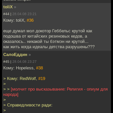
toliX
»
#44 |
28.04.08 23:21
Кому: toliX,
#36
еще думал мол докотор Геббельс крутой как
подошва от китайских резиновых кедов, а
оказалось.. никакой ты бэтмэн ни крутой...
как жить когда идеалы детства разрушены???
СалоЕддин
»
#45 |
28.04.08 23:27
Кому: Hopeless,
#38
> Кому: RedWolf,
#19
>
> >
[молчит про высказывание: Религия - опиум для
народа]
>
> Справедливости ради:
>