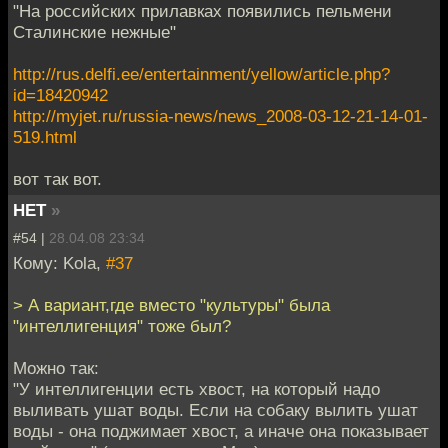
"На российских прилавках появились пельмени
Сталинские нежные"
http://rus.delfi.ee/entertainment/yellow/article.php?
id=18420942
http://myjet.ru/russia-news/news_2008-03-12-21-14-01-
519.html
вот так вот.
НЕТ
»
#54 |
28.04.08 23:34
Кому: Kola,
#37
> А вариант,где вместо "культуры" была
"интеллигенция" тоже был?
Можно так:
"У интеллигенции есть хвост, на который надо
выливать ушат воды. Если на собаку вылить ушат
воды - она поджимает хвост, а иначе она показывает