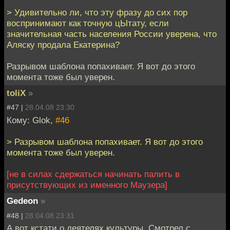
> Удивительно ли, что эту фразу до сих пор
воспринимают как точную цЫтату, если
значительная часть населения России уверена, что
Аляску продала Екатерина?
Разрывом шаблона попахивает. Я вот до этого
момента тоже был уверен.
toliX
»
#47 |
28.04.08 23:30
Кому: Glok,
#46
> Разрывом шаблона попахивает. Я вот до этого
момента тоже был уверен.
[не в силах сдержаться начинать палить в
присутствующих из именного Маузера]
Gedeon
»
#48 |
28.04.08 23:31
А вот кстати о деятелях культуры. Смотрел с