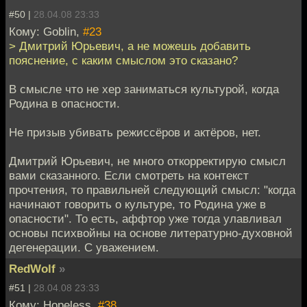
#50 |
28.04.08 23:33
Кому: Goblin,
#23
> Дмитрий Юрьевич, а не можешь добавить
пояснение, с каким смыслом это сказано?
В смысле что не хер заниматься культурой, когда
Родина в опасности.
Не призыв убивать режиссёров и актёров, нет.
Дмитрий Юрьевич, не много откорректирую смысл
вами сказанного. Если смотреть на контекст
прочтения, то правильней следующий смысл: "когда
начинают говорить о культуре, то Родина уже в
опасности". То есть, аффтор уже тогда улавливал
основы психвойны на основе литературно-духовной
дегенерации. С уважением.
RedWolf
»
#51 |
28.04.08 23:33
Кому: Hopeless,
#38