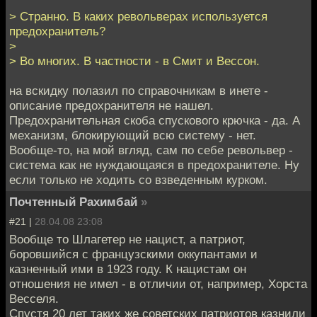
> Странно. В каких револьверах используется
предохранитель?
>
> Во многих. В частности - в Смит и Вессон.
на вскидку полазил по справочникам в инете -
описание предохранителя не нашел.
Предохранительная скоба спускового крючка - да. А
механизм, блокирующий всю систему - нет.
Вообще-то, на мой вгляд, сам по себе револьвер -
система как не нуждающаяся в предохранителе. Ну
если только не ходить со взведенным курком.
Почтенный Рахимбай
»
#21 |
28.04.08 23:08
Вообще то Шлагетер не нацист, а патриот,
боровшийся с французскими оккупантами и
казненный ими в 1923 году. К нацистам он
отношения не имел - в отличии от, например, Хорста
Весселя.
Спустя 20 лет таких же советских патриотов казнили