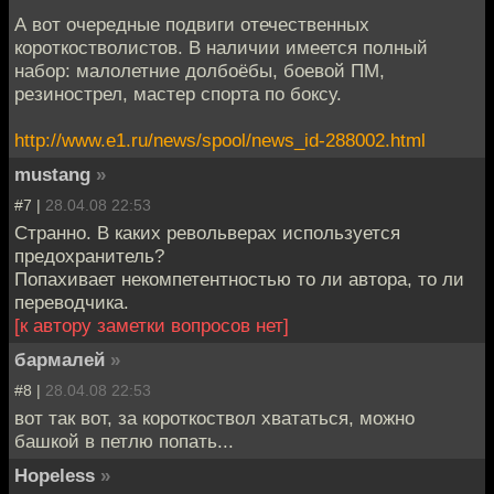
А вот очередные подвиги отечественных
короткостволистов. В наличии имеется полный
набор: малолетние долбоёбы, боевой ПМ,
резинострел, мастер спорта по боксу.
http://www.e1.ru/news/spool/news_id-288002.html
mustang
»
#7 |
28.04.08 22:53
Странно. В каких револьверах используется
предохранитель?
Попахивает некомпетентностью то ли автора, то ли
переводчика.
[к автору заметки вопросов нет]
бармалей
»
#8 |
28.04.08 22:53
вот так вот, за короткоствол хвататься, можно
башкой в петлю попать...
Hopeless
»