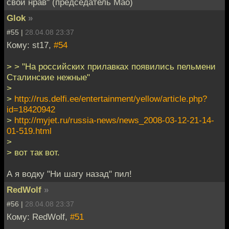
свой нрав" (председатель Мао)
Glok
»
#55 |
28.04.08 23:37
Кому: st17,
#54
> > "На российских прилавках появились пельмени
Сталинские нежные"
>
>
http://rus.delfi.ee/entertainment/yellow/article.php?
id=18420942
>
http://myjet.ru/russia-news/news_2008-03-12-21-14-
01-519.html
>
> вот так вот.
А я водку "Ни шагу назад" пил!
RedWolf
»
#56 |
28.04.08 23:37
Кому: RedWolf,
#51