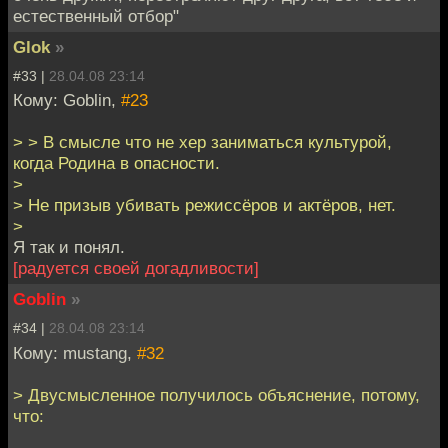
естественный отбор"
Glok
»
#33 |
28.04.08 23:14
Кому: Goblin,
#23
> > В смысле что не хер заниматься культурой,
когда Родина в опасности.
>
> Не призыв убивать режиссёров и актёров, нет.
>
Я так и понял.
[радуется своей догадливости]
Goblin
»
#34 |
28.04.08 23:14
Кому: mustang,
#32
> Двусмысленное получилось объяснение, потому,
что: