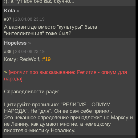
:), а тут вон оно как, скучно...
Kola
»
#37 |
28.04.08 23:19
А вариант,где вместо "культуры" была
"интеллигенция" тоже был?
Hopeless
»
#38 |
28.04.08 23:19
Кому: RedWolf,
#19
>
[молчит про высказывание: Религия - опиум для
народа]
Справедливости ради:
Цитируйте правильно: "РЕЛИГИЯ - ОПИУМ
НАРОДА". Не "для". Он ее сам себе принял.
Это чеканное определение принадлежит не Марксу и
не Ленину, как думают многие, а немецкому
писателю-мистику Новалису.