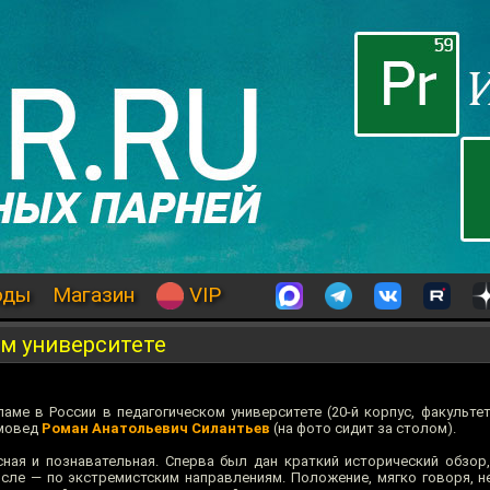
оды
Магазин
VIP
ом университете
аме в России в педагогическом университете (20-й корпус, факультет
амовед
Роман Анатольевич Силантьев
(на фото сидит за столом).
ная и познавательная. Сперва был дан краткий исторический обзор
исле — по экстремистским направлениям. Положение, мягко говоря, не