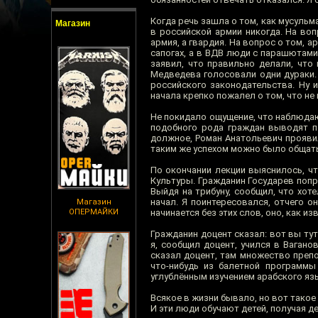
Когда речь зашла о том, как мусульм
Магазин
в российской армии никогда. На воп
армия, а гвардия. На вопрос о том, 
сапогах, а в ВДВ люди с парашютами
заявил, что правильно делали, что
Медведева голосовали одни дураки.
российского законодательства. Ну 
начала крепко пожалел о том, что не
Не покидало ощущение, что наблюда
подобного рода граждан выводят п
должное, Роман Анатольевич прояви
таким же успехом можно было общать
По окончании лекции выяснилось, чт
Культуры. Гражданин Государев попр
Выйдя на трибуну, сообщил, что хоте
начал. Я поинтересовался, отчего о
Магазин
ОПЕРМАЙКИ
начинается без этих слов, оно, как из
Гражданин доцент сказал: вот вы ту
я, сообщил доцент, учился в Вагано
сказал доцент, там множество препо
что-нибудь из балетной программы
углублённым изучением арабского яз
Всякое в жизни бывало, но вот такое
И эти люди обучают детей, получая де