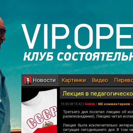
Картинки
Видео
Перев
Новости
Лекция в педагогическ
19.05.08 15:42 |
Goblin
|
465 комментариев
»
Третьего дня посетил лекцию об исл
религиоведения). Лекцию читал исл
Лекция была исключительно интерес
ситуация сегодняшнего дня. В том ч