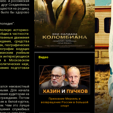
або. А российская
й друг Соединённых
щаются на родину,
и было бы здорово
лопедия":
полную историко-
общин в частности.
ственные движения
едения, средства
н, географических
иографии ведущих
ьманским учебным
ех интересующихся
Видео
ии в Московском
олитических наук,
чению подготовки
рался неизвестный
ьными. Для начала
ления аудитории на
 гражданин. Потом
Признание Меркель и
ек в белой куртке,
возвращение России в большой
ром. Чем это лучше
спорт
ушения служебных
дельно серьёзен.