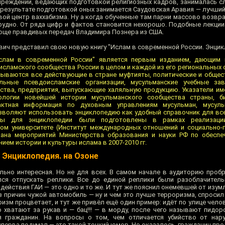
чреждений, ведающих подготовкой религиозных кадров, занималась сл
В результате подготовкой оных занимается Саудовская Аравия — лучши
ой центр ваххабизма. Ну а когда обученные там парни массово возвра
трудно. От ряда цифр и фактов становится нехорошо. Подобные лекци
юще правдивых передач Владимира Познера из США.
вич представил свою новую книгу "Ислам в современной России. Энцик
Ислам в современной России" является первым изданием, дающим 
исламского сообщества России в целом и каждой из его региональных 
сываются все действующие в стране муфтияты, политические и обще
альные псевдоисламские организации, мусульманские учебные зав
ства, предприятия, выпускающие халяльную продукцию. Указатели име
нологии новейшей истории мусульманского сообщества страны, б
актная информация по духовным управлениям мусульман, мусул
зволяют использовать энциклопедию как удобный справочник для вс
лы для энциклопедии были подготовлены в рамках реализац
ом университете (Институт международных отношений и социально-п
ана мероприятий Министерства образования и науки РФ по обеспе
ием истории и культуры ислама в 2007-2010 гг.
 Энциклопедия. на Озоне
льно интересная. Но не для всех. В самом начале в аудиторию проб
лся отпускать реплики. Все до единой реплики были разоблачител
действия ГАИ — это одно и то же. И тут же пояснил онемевшей от изум
з причин чужой автомобиль — ну и чем это лучше терроризма, спросил
изм процветает, и тут же привёл ещё один пример: идёт по улице челов
го хватают за рукав и — бац!!! — в морду, после чего называют пидо
я гражданин. На вопросы о том, чем отличается убийство от нар
сперва подумал — это такой тонкий юмор. Но оказалось, гражданин пре