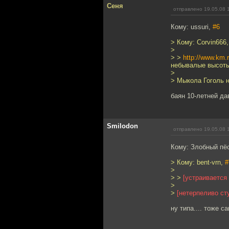
Сеня
отправлено 19.05.08 
Кому: ussuri,
#6
> Кому: Corvin666
>
> >
http://www.km
небывалые высоты
>
> Мыкола Гоголь н
баян 10-летней да
Smilodon
отправлено 19.05.08 
Кому: Злобный пё
> Кому: bent-vrn,
#
>
> >
[устраивается
>
>
[нетерпеливо ст
ну типа.... тоже с