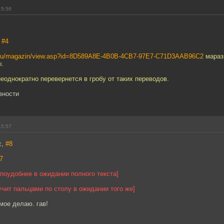
15:56
,
#4
.ru/magazin/view.asp?id=8D589A8E-4B0B-4CB7-97E7-C71D3AAB96C2
маразм
.
еоднократно перевернется в гробу от таких переводов.
вности
15:57
с,
#8
7
 поудобнее в ожидании полного текста]
учит пальцами по столу в ожидании того же]
амое делаю. гав!