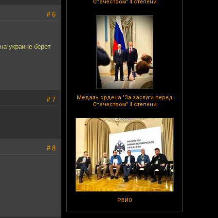
Отечеством" II степени
# 6
на украине берет
Медаль ордена "За заслуги перед
# 7
Отечеством" II степени
# 8
РВИО