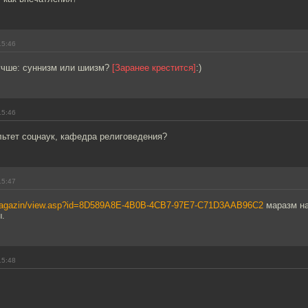
15:46
учше: суннизм или шиизм?
[Заранее крестится]
:)
15:46
льтет соцнаук, кафедра религоведения?
15:47
/magazin/view.asp?id=8D589A8E-4B0B-4CB7-97E7-C71D3AAB96C2
маразм на
.
15:48