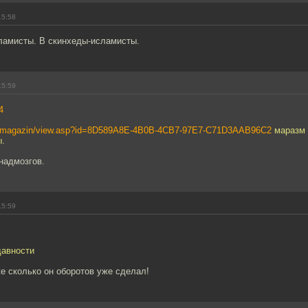
15:58
сламисты. В скинхеды-исламисты.
15:59
4
ru/magazin/view.asp?id=8D589A8E-4B0B-4CB7-97E7-C71D3AAB96C2
маразм 
.
надмозгов.
15:59
давности
е сколько он оборотов уже сделал!