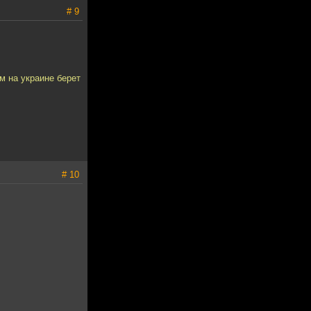
# 9
 на украине берет
# 10