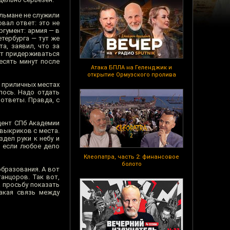
ульмане не служили
вал ответ: это не
ргумент: армия — в
тербурга — тут же
а, заявил, что за
ет придерживаться
есять минут после
Атака БПЛА на Геленджик и
открытие Ормузского пролива
 приличных местах
лось. Надо отдать
ответы. Правда, с
цент СПб Академии
 выкриков с места.
здел руки к небу и
о если любое дело
Клеопатра, часть 2: финансовое
болото
бразования. А вот
танцоров. Так вот,
 просьбу показать
акая связь между