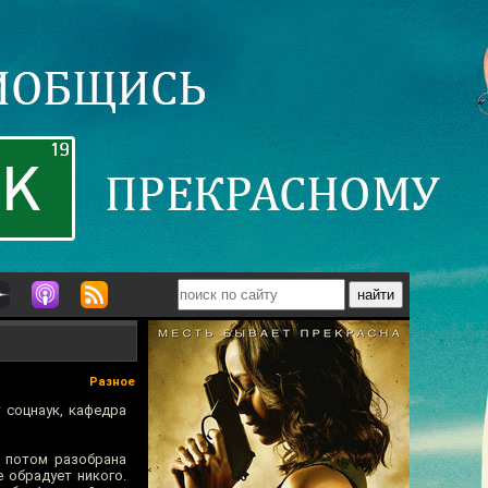
Разное
 соцнаук, кафедра
, потом разобрана
 обрадует никого.