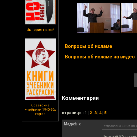
Империя ножей
Вопросы об исламе
Вопросы об исламе на видео
Комментарии
Советские
учебники 1940-50х
cтраницы: 1 |
2
|
3
|
4
|
5
годов
МаджЫк
отправлено 19.05.08 
Дмитрий Юрьевич,