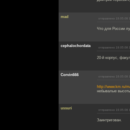
mad
отправлено 19.05.08 
Что для России л
cephalochordata
отправлено 19.05.08 
20-й корпус, факу
Corvin666
отправлено 19.05.08 
http://www.km.ru
небывалые высоты
ussuri
отправлено 19.05.08 
Заинтригован.