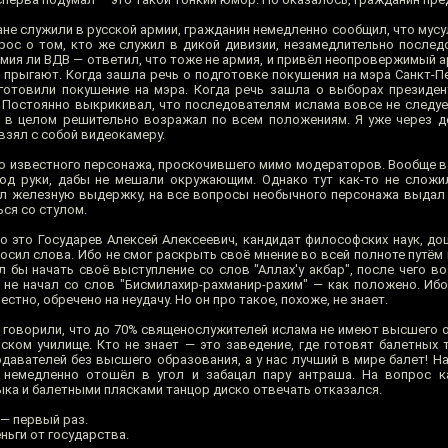
ане служили в русской армии, гражданин немедленно сообщил, что мус
рос о том, кто же служил в дикой дивизии, незамедлительно последо
армия ли ВДВ — ответил, что тоже не армия, и привёл неопровержимый а
 прыгают. Когда зашла речь о подготовке покушения на мэра Санкт-Пе
 готовили покушение на мэра. Когда речь зашла о выборах президент
 Постоянно выкрикивал, что последователям ислама вовсе не следу
и в целом решительно возражал по всем положениям. Я уже через д
 взял с собой видеокамеру.
ю известного персонажа, проскочившего мимо модераторов. Вообще в
од руки, дабы не мешали окружающим. Однако тут как-то не сложи
л железную выдержку, на все вопросы необычного персонажа выдал 
ся со стулом.
о это Государев Алексей Алексеевич, кандидат философских наук, до
осил слова. Ибо не смог раскрыть своё мнение во всей полноте путём
л бы начать своё выступление со слов "Аллах'у акбар", после чего во
н не начал со слов "Бисмилахир-рахманир-рахим" — как положено. Иб
вестно, обречено на неудачу. Но он про такое, похоже, не знает.
т говорили, что до 70% священослужителей ислама не имеют высшего о
вском училище. Кто не знает — это заведение, где готовят балетных 
давателей без высшего образования, а у нас лучший в мире балет! На
 немедленно отошёл в угол и забацал пару антраша. На вопрос к
ыка и балетными плясками танцор диско отвечать отказался.
 — первый раз.
ньги от государства.