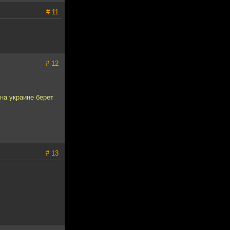
# 11
# 12
на украине берет
# 13