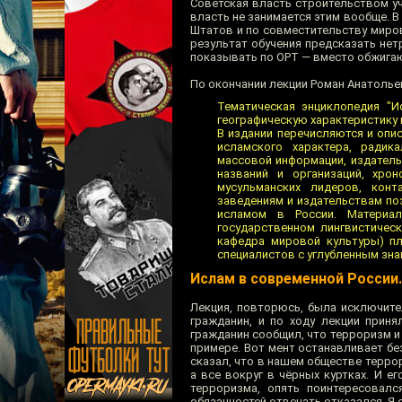
Советская власть строительством у
власть не занимается этим вообще. 
Штатов и по совместительству миров
результат обучения предсказать не
показывать по ОРТ — вместо обжига
По окончании лекции Роман Анатолье
Тематическая энциклопедия "
географическую характеристику 
В издании перечисляются и опи
исламского характера, радик
массовой информации, издатель
названий и организаций, хро
мусульманских лидеров, конт
заведениям и издательствам по
исламом в России. Материа
государственном лингвистическ
кафедра мировой культуры) пл
специалистов с углубленным знан
Ислам в современной России.
Лекция, повторюсь, была исключите
гражданин, и по ходу лекции приня
гражданин сообщил, что терроризм и 
примере. Вот мент останавливает бе
сказал, что в нашем обществе террор
а все вокруг в чёрных куртках. И е
терроризма, опять поинтересовалс
обязанностей отвечать отказался. Я 