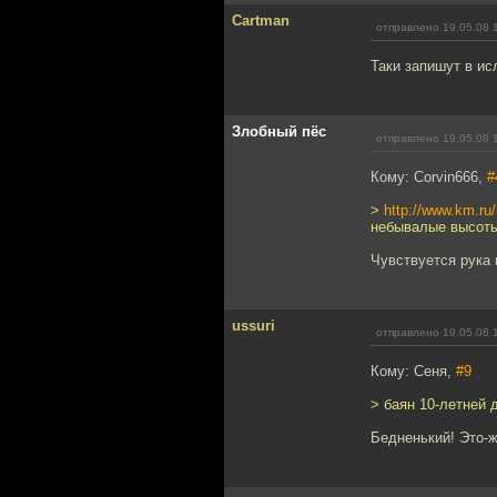
Cartman
отправлено 19.05.08 
Таки запишут в и
Злобный пёс
отправлено 19.05.08 
Кому: Corvin666,
#
>
http://www.km.
небывалые высоты
Чувствуется рука 
ussuri
отправлено 19.05.08 
Кому: Сеня,
#9
> баян 10-летней 
Бедненький! Это-ж