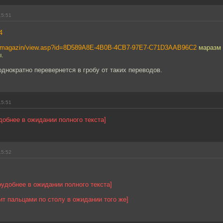
15:51
4
ru/magazin/view.asp?id=8D589A8E-4B0B-4CB7-97E7-C71D3AAB96C2
маразм 
.
днократно перевернется в гробу от таких переводов.
15:51
добнее в ожидании полного текста]
15:52
оудобнее в ожидании полного текста]
ит пальцами по столу в ожидании того же]