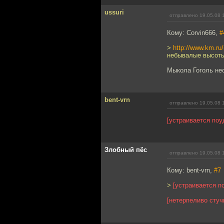
ussuri
отправлено 19.05.08 
Кому: Corvin666,
#
>
http://www.km.
небывалые высоты
Мыкола Гоголь нео
bent-vrn
отправлено 19.05.08 
[устраивается поу
Злобный пёс
отправлено 19.05.08 
Кому: bent-vrn,
#7
>
[устраивается п
[нетерпеливо стуч