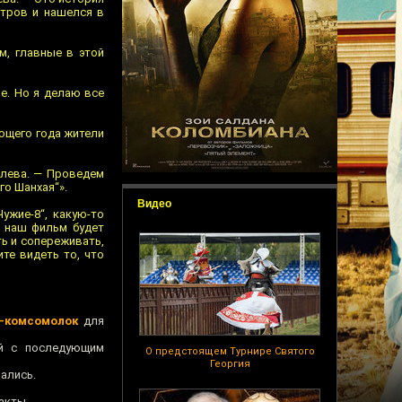
стров и нашелся в
м, главные в этой
е. Но я делаю все
ующего года жители
олева. — Проведем
го Шанхая“».
Видео
ужие-8“, какую-то
о наш фильм будет
ть и сопереживать,
ите видеть то, что
-комсомолок
для
й с последующим
О предстоящем Турнире Святого
Георгия
ались.
акты.