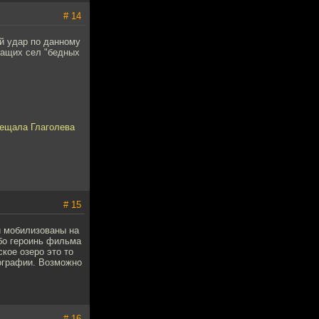
# 14
ый удар по данному
жащих сел "бедных
бещала Глаголева
# 15
и мобилизованы на
бо героинь фильма
кое озеро это то
еографии. Возможно
# 16