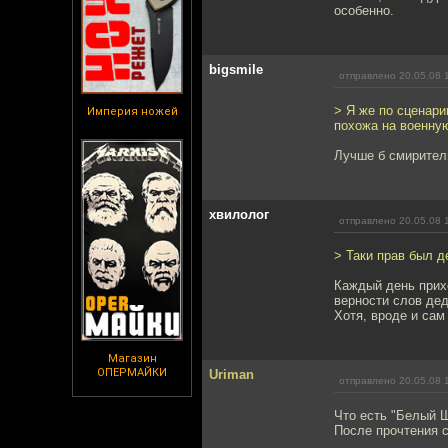
особенно.
bigsmile
отправлено 20.05.08 
> Я же по сценар
Империя ножей
похожа на военну
Лучше б смирител
хвилолог
отправлено 20.05.08 
> Таки прав был д
Каждый день прих
верности слов де
Хотя, вроде и сам
Магазин
ОПЕРМАЙКИ
Uriman
отправлено 20.05.08 
Что есть "Белый 
После прочтения с