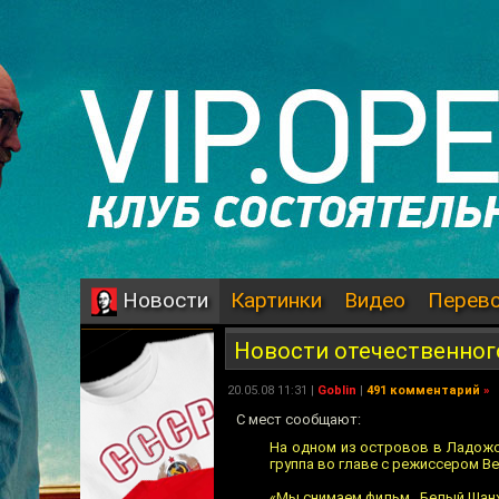
Картинки
Видео
Перев
Новости
Новости отечественног
20.05.08 11:31 |
Goblin
|
491 комментарий
»
С мест сообщают:
На одном из островов в Ладожс
группа во главе с режиссером Ве
«Мы снимаем фильм „Белый Шанха