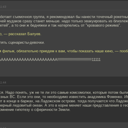
11:43
аботает съемочноя группа, я рекомендовал бы нанести точечный рокетн
чей мудаков сразу станет меньше. надо только эвакуировать из близле
етей", а то они ж бедняжки и так натерпелись от "кровавого режима".
о, — рассказал Балуев.
опять сценаристы-девочки.
м фильм, обязательно приедем к вам, чтобы показать наше кино, — поо
АААААААААААААААААА!!!!!!!!!!!!!!!!!!!!!!!!!!!!!!11111
11:44
я. Надо понять, уж не те ли это самые комсомолки, которые потом был
зных ВС. Если это они, то необходимо известить акадэмика Фоменко. И
ят в конце в баржах, на Ладожском острове. тогда получается что Ладожс
верный ледовитый океан. А это в корне меняет наши представления о г
омнение гипотезу о сферичности Земли.