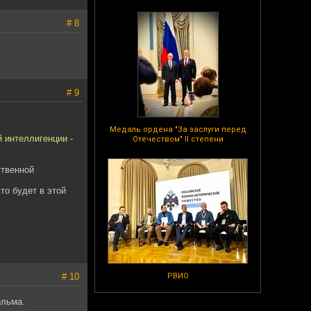
# 8
# 9
Медаль ордена "За заслуги перед
 интеллигенции -
Отечеством" II степени
ственной
то будет в этой
# 10
РВИО
ильма.