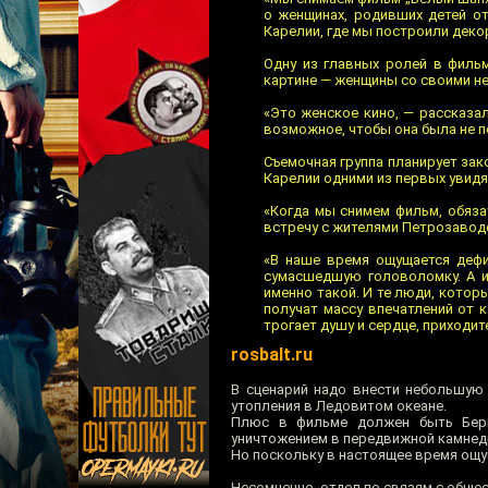
о женщинах, родивших детей от
Карелии, где мы построили деко
Одну из главных ролей в фильм
картине — женщины со своими не
«Это женское кино, — рассказа
возможное, чтобы она была не п
Съемочная группа планирует зак
Карелии одними из первых увидя
«Когда мы снимем фильм, обяза
встречу с жителями Петрозаводс
«В наше время ощущается дефиц
сумасшедшую головоломку. А и
именно такой. И те люди, которы
получат массу впечатлений от к
трогает душу и сердце, приходит
rosbalt.ru
В сценарий надо внести небольшую
утопления в Ледовитом океане.
Плюс в фильме должен быть Бери
уничтожением в передвижной камнед
Но поскольку в настоящее время ощу
Несомненно, отдел по связям с общ