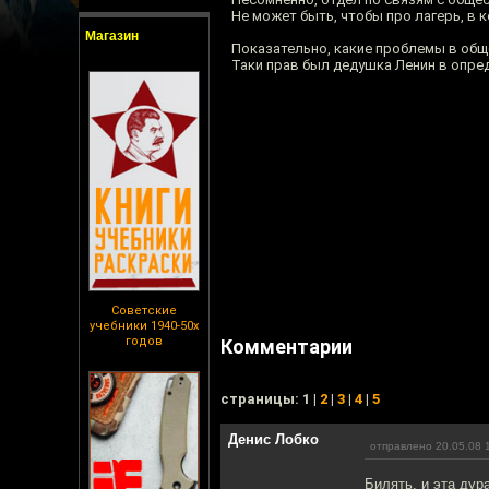
Не может быть, чтобы про лагерь, в 
Магазин
Показательно, какие проблемы в общ
Таки прав был дедушка Ленин в опред
Советские
учебники 1940-50х
годов
Комментарии
cтраницы: 1 |
2
|
3
|
4
|
5
Денис Лобко
отправлено 20.05.08 
Билять, и эта дур