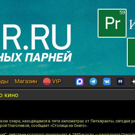
оды
Магазин
VIP
о кино
ком озере, находящемся в пяти километрах от Питкяранты, сегодня р
рой Глаголевой, сообщает «Столица на Онего».
й“, действие которого происходит в 1945-м году, — рассказала Глагол