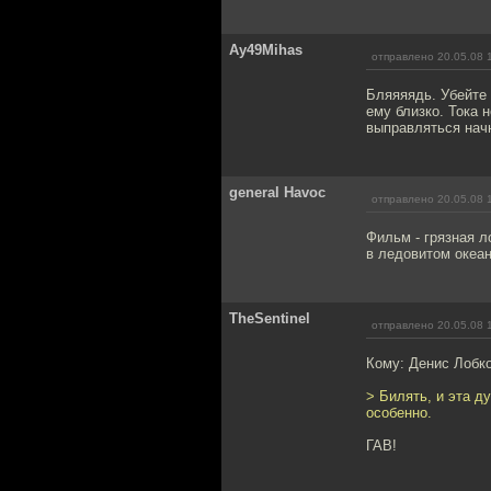
Ay49Mihas
отправлено 20.05.08 
Бляяяядь. Убейте 
ему близко. Тока 
выправляться начн
general Havoc
отправлено 20.05.08 
Фильм - грязная л
в ледовитом океан
TheSentinel
отправлено 20.05.08 
Кому: Денис Лобк
> Билять, и эта д
особенно.
ГАВ!