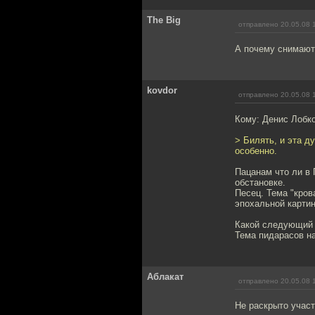
The Big
отправлено 20.05.08 
А почему снимают
kovdor
отправлено 20.05.08 
Кому: Денис Лобк
> Билять, и эта д
особенно.
Пацанам что ли в
обстановке.
Песец. Тема "кров
эпохальной картин
Какой следующий 
Тема пидарасов на
Аблакат
отправлено 20.05.08 
Не раскрыто учас