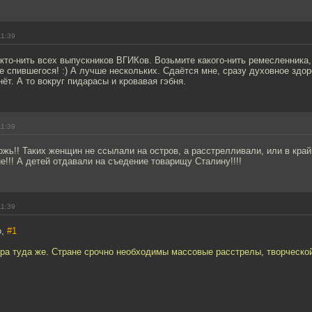
11:39
кто-нить всех выпускников ВГИКов. Возьмите какого-нить ремесленника,
не спившегося! :) А лучше нескольких. Сдаётся мне, сразу духовное здо
ёт. А то вокруг пидарасы и кровавая гэбня.
11:39
ожь!! Таких женщин не ссылали на остров, а расстрелливали, или в кра
е!!! А детей отдавали на съедение товарищу Сталину!!!!
11:39
о,
#1
ура туда же. Стране срочно необходимы массовые расстрелы, творческой