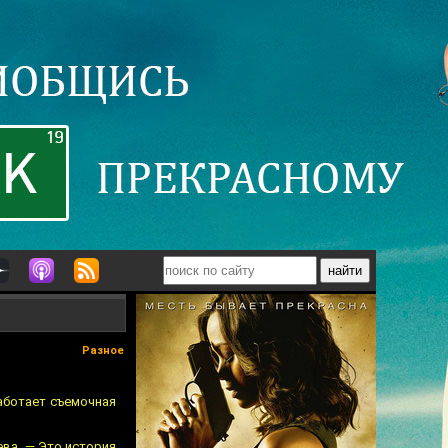
Разное
аботает съемочная
ева. — Это история