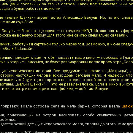
 немцев и сосланных за это на остров. Такой вот замечательный о
рации и будем работать до июня».
е «Белый Шанхай» играет актер Александр Балуев. Но, по его слова
легкими судьбами.
л Балуев. — Я же по сценарию — сотрудник НКВД. Играю опять в форм
охожа на военную форму. Для этого мне свитер специально связали».
ончить работу над картиной только через год. Возможно, в июне след
т «Белый Шанхай».
тельно приедем к вам, чтобы показать наше кино, — пообещала Глаг
ка, которые, надеемся, не будут разочарованы после просмотра „Бело
ит человеческих историй. Все придумывают какие-то „Матрицы“, „Ч
сторий, настоящих человеческих драм сегодня мало. Я надеюсь, чт
е жили в войну, и те, кто просто не потерял способность сочувствова
артины. „Белый Шанхай“ — это не развлекаловка. Если в кино вы хот
е в кинотеатр и посмотрите наш фильм», — добавил Балуев.
 поправку: возле острова села на мель баржа, которая везла
шлюх
я, приезжающий на остров насиловать особо симпатичных дете
робилке.
щается резкий дефицит человеческого мозга, творцы до этого не додум
ественностью ФСБ обязан предоставить документы, подтверждающие ф