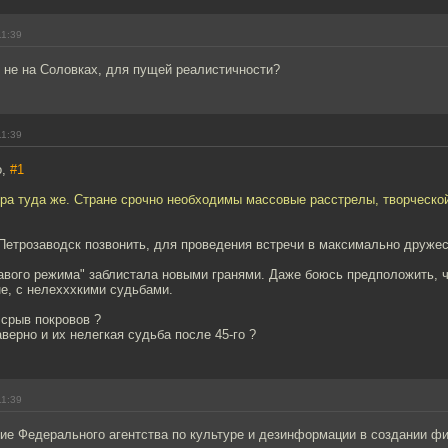
11:39
 не на Соловках, для пущей реалистичности?
11:39
о,
#1
ура туда же. Стране срочно необходимы массовые расстрелы, творческой
 Петрозаводск позвонить, для проведения встречи в максимально друже
авого режима" заблистала новыми гранями. Даже боюсь предположить, ч
е, с нелехххкими судьбами.
срыв покровов ?
верно и их нелегкая судьба после 45-го ?
11:39
тие Федерального агентства по культуре и дезинформации в создании ф