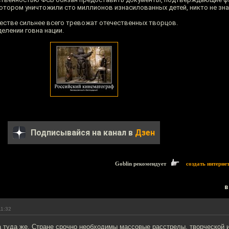
котором уничтожили сто миллионов изнасилованных детей, никто не зна
естве сильнее всего тревожат отечественных творцов.
елении говна нации.
Подписывайся на канал в
Дзен
Goblin рекомендует
создать интерне
в
11:32
а туда же. Стране срочно необходимы массовые расстрелы, творческой 