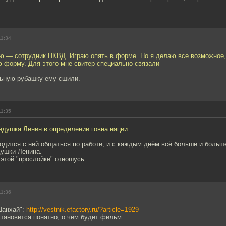
11:34
ию — сотрудник НКВД. Играю опять в форме. Но я делаю все возможное,
ю форму. Для этого мне свитер специально связали
ьную рубашку ему сшили.
11:35
едушка Ленин в определении говна нации.
одится с ней общаться по работе, и с каждым днём всё больше и больш
душки Ленина.
 этой "прослойке" отношусь...
11:36
Шанхай":
http://vestnik.efactory.ru/?article=1929
тановится понятно, о чём будет фильм.