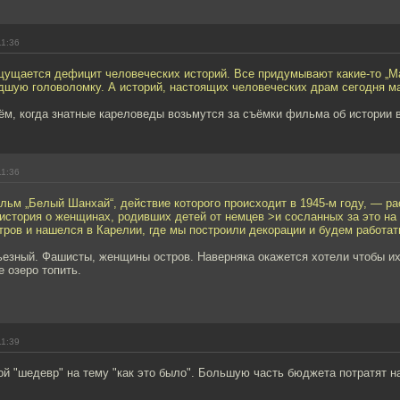
11:36
ущается дефицит человеческих историй. Все придумывают какие-то „Ма
дшую головоломку. А историй, настоящих человеческих драм сегодня м
м, когда знатные кареловеды возьмутся за съёмки фильма об истории в
11:36
ьм „Белый Шанхай“, действие которого происходит в 1945-м году, — ра
история о женщинах, родивших детей от немцев >и сосланных за это на 
ров и нашелся в Карелии, где мы построили декорации и будем работат
ьезный. Фашисты, женщины остров. Наверняка окажется хотели чтобы их
 озеро топить.
11:39
й "шедевр" на тему "как это было". Большую часть бюджета потратят н