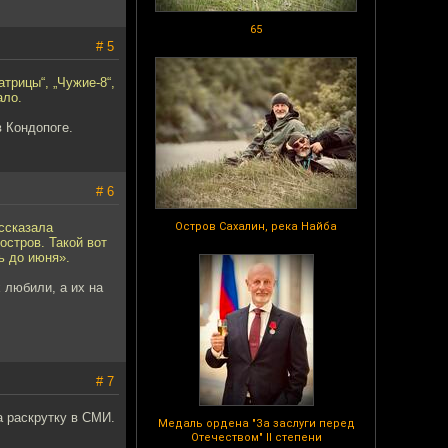
65
# 5
трицы“, „Чужие-8“,
ало.
 Кондопоге.
# 6
ссказала
Остров Сахалин, река Найба
остров. Такой вот
ь до июня».
 любили, а их на
# 7
а раскрутку в СМИ.
Медаль ордена "За заслуги перед
Отечеством" II степени