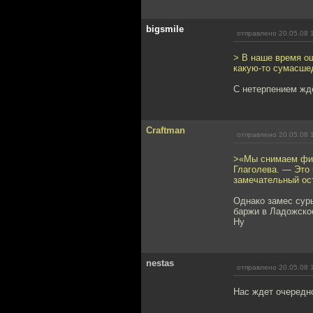
bigsmile
отправлено 20.05.08 
> В наше время ощ
какую-то сумасше
С нетерпением ждё
Craftman
отправлено 20.05.08 
>«Мы снимаем фил
Глаголева. — Это 
замечательный ост
Однако замес сур
баржи в Ладожское
Ну
nestas
отправлено 20.05.08 
Нас ждет очередно