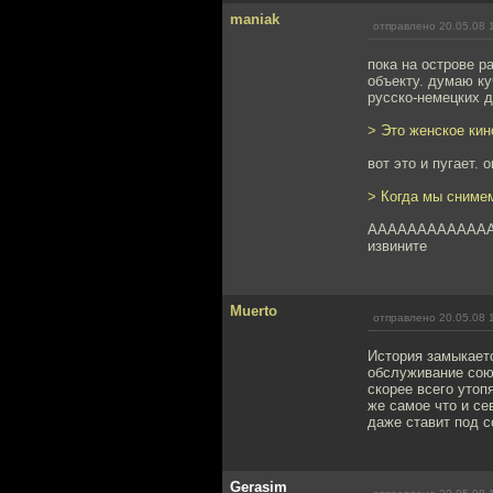
maniak
отправлено 20.05.08 
пока на острове р
объекту. думаю ку
русско-немецких д
> Это женское кин
вот это и пугает. 
> Когда мы сниме
ААААААААААААААААА
извините
Muerto
отправлено 20.05.08 
История замыкаетс
обслуживание сою
скорее всего утоп
же самое что и се
даже ставит под с
Gerasim