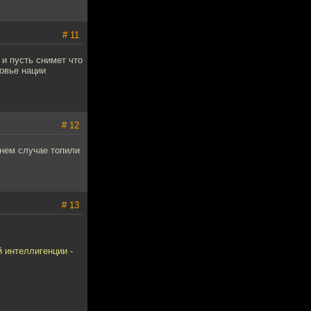
# 11
 и пусть снимет что
ровье нации
# 12
йнем случае топили
# 13
 интеллигенции -