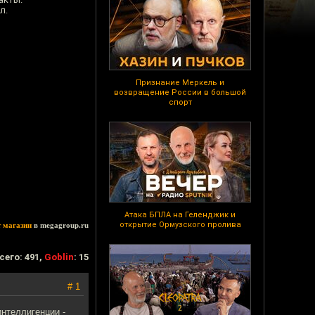
л.
Признание Меркель и
возвращение России в большой
спорт
Атака БПЛА на Геленджик и
открытие Ормузского пролива
т магазин
в megagroup.ru
сего: 491,
Goblin
: 15
# 1
интеллигенции -