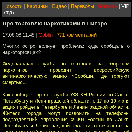
Новости
|
Картинки
|
Видео
|
Переводы
|
Магазин
|
VIP
клуб
Про торговлю наркотиками в Питере
17.06.08 11:45
|
Goblin
|
771 комментарий
Многих остро волнует проблема: куда сообщать о
наркоторговцах?
Федеральная служба по контролю за оборотом
наркотиков проводит всероссийскую
антинаркотическую акцию «Сообщи, где торгуют
смертью».
Как сообщает пресс-служба УФСКН России по Санкт-
Петербургу и Ленинградской области, с 17 по 19 июня
акция пройдет в Петербурге и Ленинградской области.
Жители города могут позвонить на телефоны
подразделений Управления ФСКН России по Санкт-
Петербургу и Ленинградской области, отвечающих за
конкретные районы города и области, и сообщить об