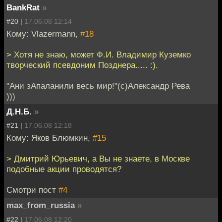
BankRat
»
#20 |
17.06.08 12:14
Кому: Vlazermann,
#18
> Хотя не знаю, может Ф.И. Владимир Куземко
творческий псевдоним Позднера..... :).
"Ани зАпаланили весь мир!"(с)Александр Рева
)))
Д.Н.Б.
»
#21 |
17.06.08 12:18
Кому: Яков Блюмкин,
#15
> Дмитрий Юрьевич, а Вы не знаете, в Москве
подобные акции проводятся?
Смотри пост
#4
max_from_russia
»
#22 |
17.06.08 12:20