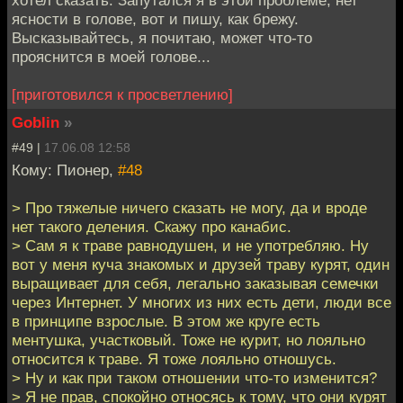
хотел сказать. Запутался я в этой проблеме, нет
ясности в голове, вот и пишу, как брежу.
Высказывайтесь, я почитаю, может что-то
прояснится в моей голове...
[приготовился к просветлению]
Goblin
»
#49 |
17.06.08 12:58
Кому: Пионер,
#48
> Про тяжелые ничего сказать не могу, да и вроде
нет такого деления. Скажу про канабис.
> Сам я к траве равнодушен, и не употребляю. Ну
вот у меня куча знакомых и друзей траву курят, один
выращивает для себя, легально заказывая семечки
через Интернет. У многих из них есть дети, люди все
в принципе взрослые. В этом же круге есть
ментушка, участковый. Тоже не курит, но лояльно
относится к траве. Я тоже лояльно отношусь.
> Ну и как при таком отношении что-то изменится?
> Я не прав, спокойно относясь к тому, что они курят