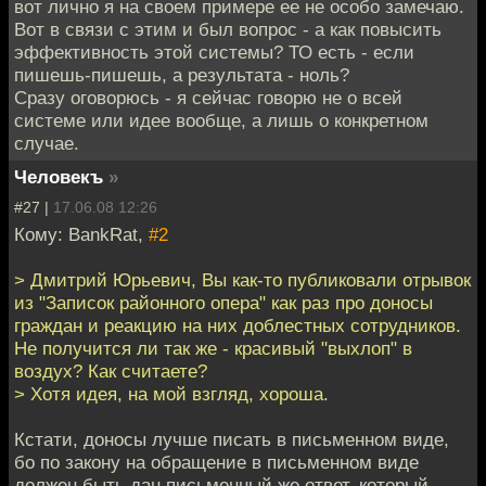
вот лично я на своем примере ее не особо замечаю.
Вот в связи с этим и был вопрос - а как повысить
эффективность этой системы? ТО есть - если
пишешь-пишешь, а результата - ноль?
Сразу оговорюсь - я сейчас говорю не о всей
системе или идее вообще, а лишь о конкретном
случае.
Человекъ
»
#27 |
17.06.08 12:26
Кому: BankRat,
#2
> Дмитрий Юрьевич, Вы как-то публиковали отрывок
из "Записок районного опера" как раз про доносы
граждан и реакцию на них доблестных сотрудников.
Не получится ли так же - красивый "выхлоп" в
воздух? Как считаете?
> Хотя идея, на мой взгляд, хороша.
Кстати, доносы лучше писать в письменном виде,
бо по закону на обращение в письменном виде
должен быть дан письменный же ответ, который