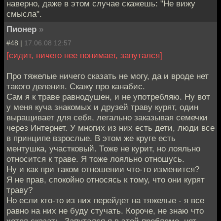
наверно, даже в этом случае скажешь: "Не вижу
смысла".
Пионер
»
#48 |
17.06.08 12:57
[сидит, ничего нее понимает, запутался]
Про тяжелые ничего сказать не могу, да и вроде нет
такого деления. Скажу про канабис.
Сам я к траве равнодушен, и не употребляю. Ну вот
у меня куча знакомых и друзей траву курят, один
выращивает для себя, легально заказывая семечки
через Интернет. У многих из них есть дети, люди все
в принципе взрослые. В этом же круге есть
ментушка, участковый. Тоже не курит, но лояльно
относится к траве. Я тоже лояльно отношусь.
Ну и как при таком отношении что-то изменится?
Я не прав, спокойно относясь к тому, что они курят
траву?
Но если кто-то из них перейдет на тяжелые - я все
равно на них не буду стучать. Короче, не знаю что