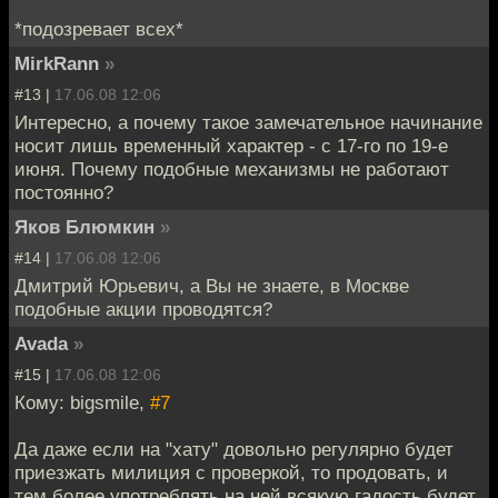
*подозревает всех*
MirkRann
»
#13 |
17.06.08 12:06
Интересно, а почему такое замечательное начинание
носит лишь временный характер - с 17-го по 19-е
июня. Почему подобные механизмы не работают
постоянно?
Яков Блюмкин
»
#14 |
17.06.08 12:06
Дмитрий Юрьевич, а Вы не знаете, в Москве
подобные акции проводятся?
Avada
»
#15 |
17.06.08 12:06
Кому: bigsmile,
#7
Да даже если на "хату" довольно регулярно будет
приезжать милиция с проверкой, то продовать, и
тем более употреблять на ней всякую гадость будет