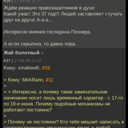
#36 |
17.06.08 12:37
Ждём реакции правозащитников в духе:
Какой ужас! Это 37 год!!! Людей заставляют стучать
друг на друга! А-а-а...
Интересно мнение господина Познера.
А если серьёзно, то давно пора.
Жаб болотный
»
#37 |
17.06.08 12:37
Кому: smallwolfi,
#19
> Кому: MirkRann,
#11
>
> > Интересно, а почему такое замечательное
начинание носит лишь временный характер - с 17-го
по 19-е июня. Почему подобные механизмы не
работают постоянно?
>
> Почему не постоянно? Кто тебе мешает написать в
соответствующею организацию донос в любой