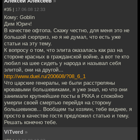
Алексей Алексеев
»
#35 |
17.06.08 12:33
Кому: Goblin
Дим Юрич!
В качестве офтопа. Скажу честно, для меня это не
большой сюрприз, но я не думал, что есть уже
статьи на эту тему.
К вопросу о том, что элита оказалась как раз на
стороне красных в гражданской войне, а вот те кто
любил на шее сидеть у народа и называл себя
элитой, они на другой...
http://www.duel.ru/200608/?08_6_1
Что царские генералы, не были расстреляны
кровавыми большевиками, я уже знал, но что они
занимали крупнейшие посты в РККА и спокойно
умерли своей смертью перейдя на сторону
большевиков... Вообщем ты хозяин, тебе виднее, я
просто в качестве гостя предложил статью и тему.
Решать конечно тебе.
ViTverd
»