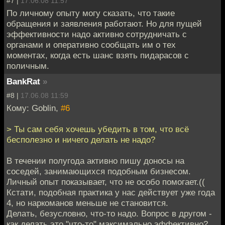
#7 |
17.06.08 11:57
По личному опыту могу сказать, что такие
обращения и заявления работают. Но для пущей
эффективности надо активно сотрудничать с
органами и оперативно сообщать им о тех
моментах, когда есть шанс взять пидарасов с
поличным.
BankRat
»
#8 |
17.06.08 11:59
Кому: Goblin,
#6
> Ты сам себя хочешь убедить в том, что всё
бесполезно и ничего делать не надо?
В течении полугода активно пишу доносы на
соседей, занимающихся подобным бизнесом.
Личный опыт показывает, что не особо помогает.((
Кстати, подобная практика у нас действует уже года
4, но наркоманов меньше не становится.
Делать, безусловно, что-то надо. Вопрос в другом -
как делать это "что-то" максимально эффективно?