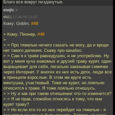
Благо все вокруг пизданутые.
esqlc
»
#50 |
17.06.08 13:02
Кому: Goblin,
#49
> Кому: Пионер,
#48
>
> > Про тяжелые ничего сказать не могу, да и вроде
нет такого деления. Скажу про канабис.
> > Сам я к траве равнодушен, и не употребляю. Ну
вот у меня куча знакомых и друзей траву курят, один
выращивает для себя, легально заказывая семечки
через Интернет. У многих из них есть дети, люди все
в принципе взрослые. В этом же круге есть
ментушка, участковый. Тоже не курит, но лояльно
относится к траве. Я тоже лояльно отношусь.
> > Ну и как при таком отношении что-то изменится?
> > Я не прав, спокойно относясь к тому, что они
курят траву?
> > Но если кто-то из них перейдет на тяжелые - я