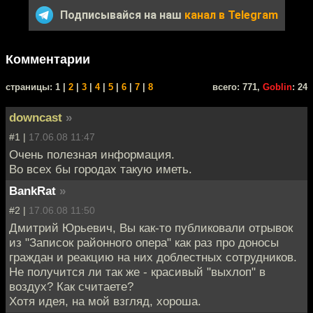
Подписывайся на наш
канал в Telegram
Комментарии
cтраницы: 1 |
2
|
3
|
4
|
5
|
6
|
7
|
8
всего: 771,
Goblin
: 24
downcast
»
#1 |
17.06.08 11:47
Очень полезная информация.
Во всех бы городах такую иметь.
BankRat
»
#2 |
17.06.08 11:50
Дмитрий Юрьевич, Вы как-то публиковали отрывок
из "Записок районного опера" как раз про доносы
граждан и реакцию на них доблестных сотрудников.
Не получится ли так же - красивый "выхлоп" в
воздух? Как считаете?
Хотя идея, на мой взгляд, хороша.