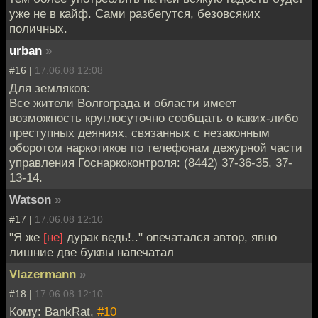
уже не в кайф. Сами разбегутся, безовсяких
поличных.
urban
»
#16 |
17.06.08 12:08
Для земляков:
Все жители Волгограда и области имеет
возможность круглосуточно сообщать о каких-либо
преступных деяниях, связанных с незаконным
оборотом наркотиков по телефонам дежурной части
управления Госнаркоконтроля: (8442) 37-36-35, 37-
13-14.
Watson
»
#17 |
17.06.08 12:10
"Я же
[не]
дурак ведь!.." опечатался автор, явно
лишние две буквы напечатал
Vlazermann
»
#18 |
17.06.08 12:10
Кому: BankRat,
#10