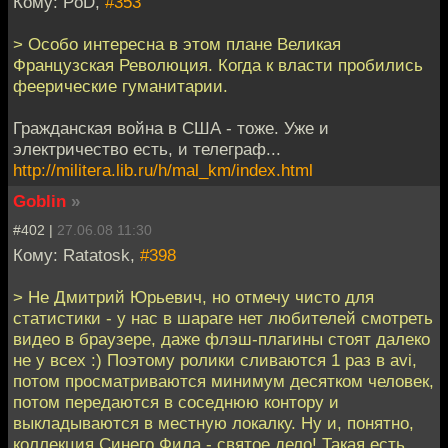
Кому: PoD,
#353
> Особо интересна в этом плане Великая
Французская Революция. Когда к власти пробились
феерические гуманитарии.
Гражданская война в США - тоже. Уже и
электричество есть, и телеграф...
http://militera.lib.ru/h/mal_km/index.html
Goblin
»
#402 |
27.06.08 11:30
Кому: Ratatosk,
#398
> Не Дмитрий Юрьевич, но отмечу чисто для
статистики - у нас в шараге нет любителей смотреть
видео в браузере, даже флэш-плагины стоят далеко
не у всех :) Поэтому ролики сливаются 1 раз в avi,
потом просматриваются минимум десятком человек,
потом передаются в соседнюю контору и
выкладываются в местную локалку. Ну и, понятно,
коллекция Синего Фила - святое дело! Такая есть