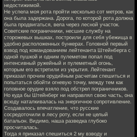
недостижимой.
Не успела моя рота пройти несколько сот метров, как
она была задержана. Дорога, по которой рота должна
была продвигаться, вела через лесной участок.
Советские пограничники, несшие службу на
сторожевых вышках, построили для себя убежища в
удобно расположенных бункерах. Головной первый
взвод под командованием лейтенанта Штейнберга с
одной пушкой и одним пулеметом попал под
интенсивный ружейный и пулеметный огонь,
которым его встретили из укрытия. Лейтенант
приказал прочим орудийным расчетам спешиться и
попытаться обойти огневую точку, между тем как
головное орудие взяло под обстрел пограничников.
Но куда бы Штейнберг ни направлял свою часть, она
всюду наталкивалась на энергичное сопротивление.
Создавалось впечатление, что русские
сосредоточили в лесу роту, если не целый
батальон. Видимо, наша разведка глубоко
просчиталась.
Тогда я приказал спешиться 2 му взводу и