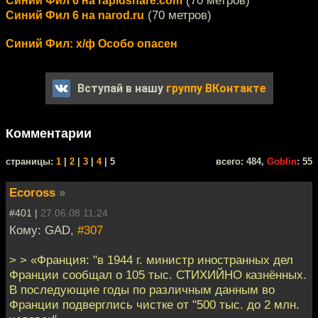
(70 метров)
Синий Фил 6 на rapidshare.com
(70 метров)
Синий Фил 6 на narod.ru
Синий Фил: х/ф Особо опасен
Вступай в нашу
группу ВКонтакте
Комментарии
cтраницы:
1
|
2
|
3
|
4
| 5
всего: 484,
Goblin
: 55
Ecoross
»
#401 |
27.06.08 11:24
Кому: GAD,
#307
> > «Франция: "в 1944 г. министр иностранных дел
Франции сообщал о 105 тыс. СТИХИЙНО казнённых.
В последующие годы по различным данным во
Франции подверглись чистке от "500 тыс. до 2 млн.