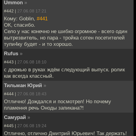
Ummon
»
#442 |
27.06.08 17:21
Кому: Goblin,
#441
ОК, спасибо.
Село у нас конечно не шибко огромное - всего один
вытрезвитель, но пара - тройка сотен посетителей
тупи4ку будет - и то хорошо.
Rufus
»
#443 |
27.06.08 18:10
с дрожью в руках ждём следующий выпуск. ролик
как всегда классный.
Тильман Юрий
»
#444 |
27.06.08 18:43
Отлично! Дождался и посмотрел! Но почему
пламення речь Оноды запикана?!
Самурай
»
#445 |
27.06.08 19:24
Отлично, отлично Дмитрий Юрьевич! Так держать!