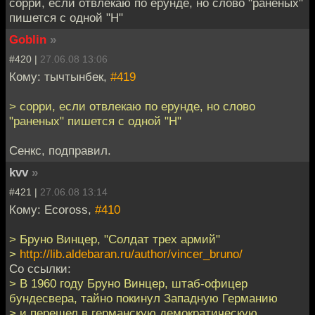
сорри, если отвлекаю по ерунде, но слово "раненых"
пишется с одной "Н"
Goblin
»
#420 |
27.06.08 13:06
Кому: тычтынбек,
#419
> сорри, если отвлекаю по ерунде, но слово
"раненых" пишется с одной "Н"
Сенкс, подправил.
kvv
»
#421 |
27.06.08 13:14
Кому: Ecoross,
#410
> Бруно Винцер, "Солдат трех армий"
>
http://lib.aldebaran.ru/author/vincer_bruno/
Со ссылки:
> В 1960 году Бруно Винцер, штаб-офицер
бундесвера, тайно покинул Западную Германию
> и перешел в германскую демократическую