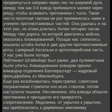
продвинуться направо через лес по широкой дуге,
между тем как 3 й взвод пробивался налево через
рощу, чтобы атаковать противника с тыла. Такая
чисто пехотная тактика не раз применялась нами в
учениях противотанковых частей. Она удалась и на
этот раз, но атака длилась более четырех часов.
Между тем дорога, по которой двигались войска,
оказалась блокированной. Позади нас скопились
машины штаба полка и две другие противотанковые
роты, саперный батальон и артиллерийская часть.
У нас уже были потери.
Лейтенант Штейнберг был ранен, два пулеметчика
были убиты. Командование взводом принял
командир отделения Баллерштедт — кадровый
фельдфебель из Мекленбурга.
Еще раз возобновилась перестрелка: советские
пограничники стреляли изо всех стволов, потом
наступила тишина. Несомненно, оба взвода обошли
противника и принудили его прекратить
сопротивление. Медленно, от укрытия к укрытию,
мы приблизились к деревянно земляному