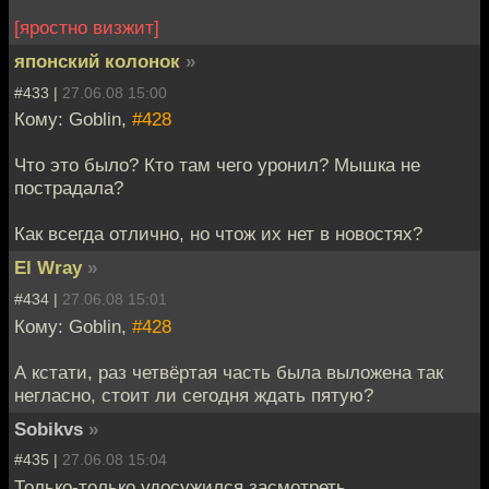
[яростно визжит]
японский колонок
»
#433 |
27.06.08 15:00
Кому: Goblin,
#428
Что это было? Кто там чего уронил? Мышка не
пострадала?
Как всегда отлично, но чтож их нет в новостях?
El Wray
»
#434 |
27.06.08 15:01
Кому: Goblin,
#428
А кстати, раз четвёртая часть была выложена так
негласно, стоит ли сегодня ждать пятую?
Sobikvs
»
#435 |
27.06.08 15:04
Только-только удосужился засмотреть.