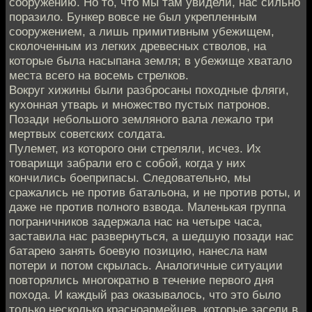
сооружению. Но то, что мы там увидели, нас сильно
поразило. Бункер вовсе не был укрепленным
сооружением, а лишь примитивным убежищем,
сколоченным из легких древесных стволов, на
которые была насыпана земля; в убежище хватало
места всего на восемь стрелков.
Вокруг хижины были разбросаны походные фляги,
кухонная утварь и множество пустых патронов.
Позади небольшого земляного вала лежало три
мертвых советских солдата.
Пулемет, из которого они стреляли, исчез. Их
товарищи забрали его с собой, когда у них
кончились боеприпасы. Следовательно, мы
сражались не против батальона, и не против роты, и
даже не против полного взвода. Маленькая группа
пограничников задержала нас на четыре часа,
заставила нас развернуться, а шедшую позади нас
батарею занять боевую позицию, нанесла нам
потери и потом скрылась. Аналогичные ситуации
повторялись многократно в течение первого дня
похода. И каждый раз оказывалось, что это было
только несколько красноармейцев, которые засели в