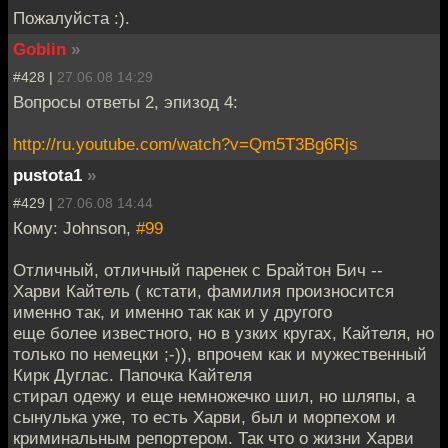
Пожалуйста :).
Goblin
»
#428 |
27.06.08 14:29
Вопросы ответы 2, эпизод 4:
http://ru.youtube.com/watch?v=Qm5T3Bg6Rjs
pustota1
»
#429 |
27.06.08 14:44
Кому: Johnson,
#99
Отличный, отличный паренек с Брайтон Бич --
Харви Кайтель ( кстати, фамилия произносится
именно так, и именно так как и у другого
еще более известного, но в узких кругах, Кайтеля, но
только по немецки ;-)), впрочем как и мужественный
Кирк Дуглас. Папочка Кайтеля
стирал одежу и еще немножечко шил, но шляпы, а
сынулька уже, то есть Харви, был и морпехом и
криминальным репортером. Так что о жизни Харви