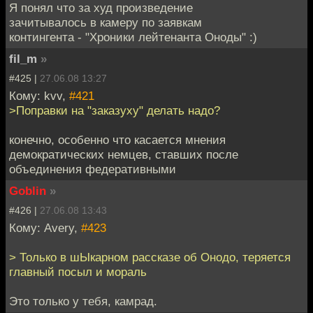
Я понял что за худ произведение
зачитывалось в камеру по заявкам
контингента - "Хроники лейтенанта Оноды" :)
fil_m
»
#425 |
27.06.08 13:27
Кому: kvv,
#421
>Поправки на "заказуху" делать надо?
конечно, особенно что касается мнения
демократических немцев, ставших после
объединения федеративными
Goblin
»
#426 |
27.06.08 13:43
Кому: Avery,
#423
> Только в шЫкарном рассказе об Онодо, теряется
главный посыл и мораль
Это только у тебя, камрад.