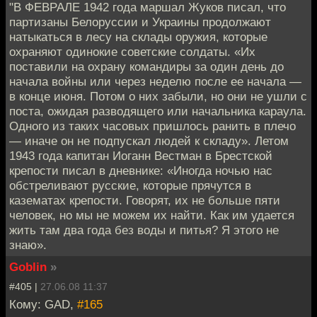
"В ФЕВРАЛЕ 1942 года маршал Жуков писал, что
партизаны Белоруссии и Украины продолжают
натыкаться в лесу на склады оружия, которые
охраняют одинокие советские солдаты. «Их
поставили на охрану командиры за один день до
начала войны или через неделю после ее начала —
в конце июня. Потом о них забыли, но они не ушли с
поста, ожидая разводящего или начальника караула.
Одного из таких часовых пришлось ранить в плечо
— иначе он не подпускал людей к складу». Летом
1943 года капитан Иоганн Вестман в Брестской
крепости писал в дневнике: «Иногда ночью нас
обстреливают русские, которые прячутся в
казематах крепости. Говорят, их не больше пяти
человек, но мы не можем их найти. Как им удается
жить там два года без воды и питья? Я этого не
знаю».
Goblin
»
#405 |
27.06.08 11:37
Кому: GAD,
#165