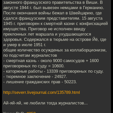
законного французского правительства в Виши. В
августе 1944 г. был вывезен немцами в Германию.
После окончания войны бежал в Швейцарию, где
сдался французским представителям. 15 августа
1945 г. приговорен к смертной казни с конфискацией
имущества. Приговор не исполнен ввиду
преклонных лет маршала и ухудшающегося
здоровья. Содержался в тюрьме на острове Йё, где
и умер в июле 1951 г.
общее количество осужденых за коллаборционизм,
по подсчетам журналистов
- смертная казнь - около 9000 самосудов + 1600
приговореных по суду = 10600.
- каторжные работы - 13339 приговореных по суду.
- тюремное заключение - 24927.
- лишение гражданских прав - 50223.
http://severr.livejournal.com/135789.html
Ай-яй-яй, не любили тогда журналистов...