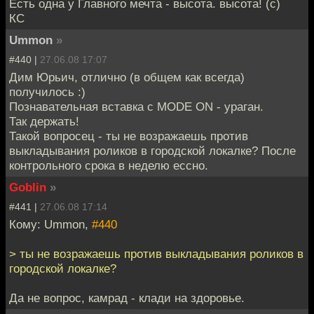
Есть одна у Главного мечта - высота. высота! (с)
КС
Ummon
»
#440 |
27.06.08 17:07
Дим Юрьич, отлично (в общем как всегда)
получилось :)
Познавательная вставка с MODE ON - ураган.
Так держать!
Такой вопросец - ты не возражаешь против
выкладывания роликов в городской локалке? После
контрольного срока в неделю ессно.
Goblin
»
#441 |
27.06.08 17:14
Кому: Ummon,
#440
> ты не возражаешь против выкладывания роликов в
городской локалке?
Да не вопрос, камрад - клади на здоровье.