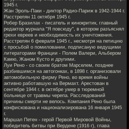
1945 г.
Жан Эроль-Паки - диктор Радио-Париж в 1942-1944 г.
Расстрелян 11 октября 1945 г.
Робер Бразилах - писатель и кинокритик, главный
редактор журнала "Я повсюду", в котором разъяснял
грехи евреев и необходимость их уничтожения.
Расстрелян 6 февраля 1945 г., несмотря на петицию
с просьбой о помиловании, подписаную ведущими
литераторами Франции - Полем Валери, Альбером
Камю, Жаном Кусто и другими.
Луи Рено - со своим братом Марселем, позднее
разбившимся на автогонках, в 1898 г. организовали
автомобильную фирму Рено, во время войны
активно работавшую на Вермахт. Арестован в
сентябре 1944 г. в октябре умер в тюремной
больнице от травмы черепа. Расследований
причины смерти не велось. Компания Рено была
конфискована и национализирована 16 января 1945
г.
Маршал Петен - герой Первой Мировой Войны,
победитель битвы при Вердене (1916 г), глава