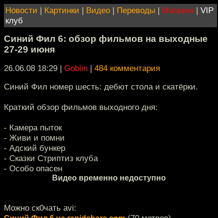
Новости
|
Картинки
|
Видео
|
Переводы
|
Магазин
|
VIP
клуб
Синий Фил 6: обзор фильмов на выходные
27-29 июня
26.06.08 18:29
|
Goblin
|
484 комментария
Синий Фил номер шесть: дебют стола и скатёрки.
Краткий обзор фильмов выходного дня:
- Камера пыток
- Живи и помни
- Адский бункер
- Сказки Стриптиз клуба
- Особо опасен
Видео временно недоступно
Можно ск0чать avi: