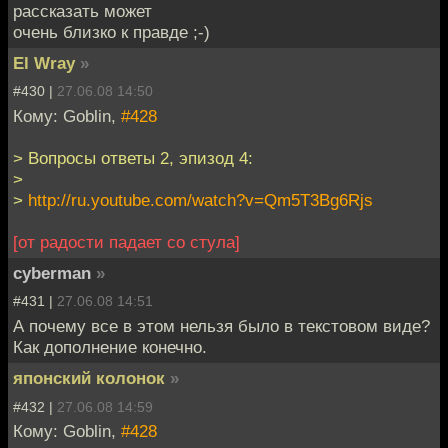
рассказать может
очень близко к правде ;-)
El Wray
»
#430 |
27.06.08 14:50
Кому: Goblin,
#428
> Вопросы ответы 2, эпизод 4:
>
>
http://ru.youtube.com/watch?v=Qm5T3Bg6Rjs
[от радости падает со стула]
cyberman
»
#431 |
27.06.08 14:51
А почему все в этом нельзя было в текстовом виде?
Как дополнение конечно.
японский колонок
»
#432 |
27.06.08 14:59
Кому: Goblin,
#428