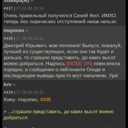
XuMepa(M)
»
#437 |
27.06.08 16:14
Очень правильный получился Синий Фил. ИМХО,
теперь без лирических отступлений никак нельзя.
mayones
»
#438 |
27.06.08 16:36
Дмитрий Юрьевич, мое почтение! Выпуск, пожалуй,
лучший из существующих, если оно так будет и
дальше, то страшно представить, до каких высот
можно добраться. Надпись
[MODE ON]
повеселила
изрядно, а сообщение о лейтенанте Оноде и
последующие выводы просто жгут напалмом. Ура!
kvv
»
#439 |
27.06.08 16:42
Кому: mayones,
#438
> ...страшно представить, до каких высот можно
добраться.