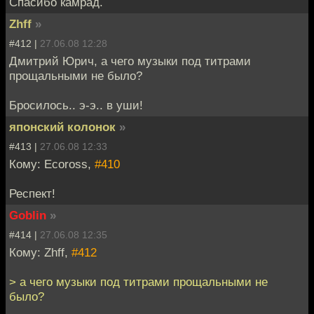
Спасибо камрад.
Zhff
»
#412 |
27.06.08 12:28
Дмитрий Юрич, а чего музыки под титрами
прощальными не было?
Бросилось.. э-э.. в уши!
японский колонок
»
#413 |
27.06.08 12:33
Кому: Ecoross,
#410
Респект!
Goblin
»
#414 |
27.06.08 12:35
Кому: Zhff,
#412
> а чего музыки под титрами прощальными не
было?