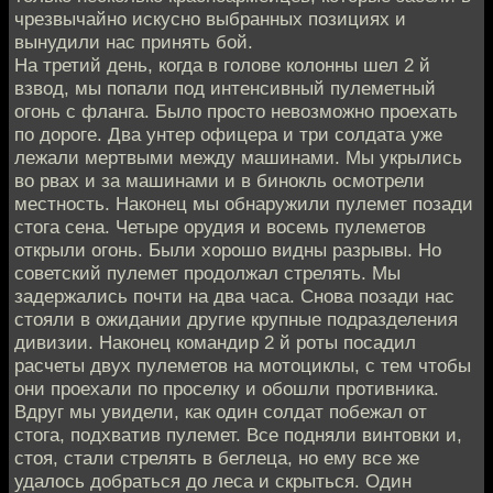
чрезвычайно искусно выбранных позициях и
вынудили нас принять бой.
На третий день, когда в голове колонны шел 2 й
взвод, мы попали под интенсивный пулеметный
огонь с фланга. Было просто невозможно проехать
по дороге. Два унтер офицера и три солдата уже
лежали мертвыми между машинами. Мы укрылись
во рвах и за машинами и в бинокль осмотрели
местность. Наконец мы обнаружили пулемет позади
стога сена. Четыре орудия и восемь пулеметов
открыли огонь. Были хорошо видны разрывы. Но
советский пулемет продолжал стрелять. Мы
задержались почти на два часа. Снова позади нас
стояли в ожидании другие крупные подразделения
дивизии. Наконец командир 2 й роты посадил
расчеты двух пулеметов на мотоциклы, с тем чтобы
они проехали по проселку и обошли противника.
Вдруг мы увидели, как один солдат побежал от
стога, подхватив пулемет. Все подняли винтовки и,
стоя, стали стрелять в беглеца, но ему все же
удалось добраться до леса и скрыться. Один