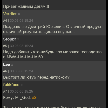
Привет жадным детям!!!
Verdict
»
#4 |
30.06.08 15:24
Поздравляю Дмитрий Юрьевич. Отличный продукт -
отличный результат. Цифра внушает.
Stopbf
»
#5 |
30.06.08 15:24
Надо добавить что-нибудь про мировое господство
и MWA-HA-HA-HA 60
Lee
»
#6 |
30.06.08 15:24
Выстоит ли ютуб перед натиском?
fukkface
»
#7 |
30.06.08 15:25
Кому: Mr_God,
#2
Ты это, не надо таким резким быть, если лично не