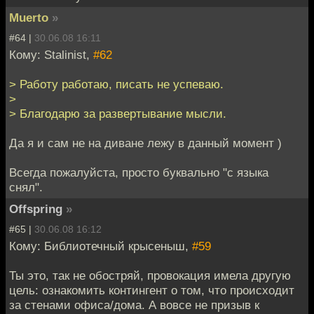
Muerto
»
#64 |
30.06.08 16:11
Кому: Stalinist,
#62
> Работу работаю, писать не успеваю.
>
> Благодарю за развертывание мысли.
Да я и сам не на диване лежу в данный момент )
Всегда пожалуйста, просто буквально "с языка
снял".
Offspring
»
#65 |
30.06.08 16:12
Кому: Библиотечный крысеныш,
#59
Ты это, так не обостряй, провокация имела другую
цель: ознакомить контингент о том, что происходит
за стенами офиса/дома. А вовсе не призыв к