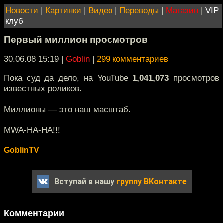
Новости
|
Картинки
|
Видео
|
Переводы
|
Магазин
|
VIP
клуб
Первый миллион просмотров
30.06.08 15:19
|
Goblin
|
299 комментариев
Пока суд да дело, на YouTube
1,041,073
просмотров
известных роликов.
Миллионы — это наш масштаб.
MWA-HA-HA!!!
GoblinTV
Вступай в нашу
группу ВКонтакте
Комментарии