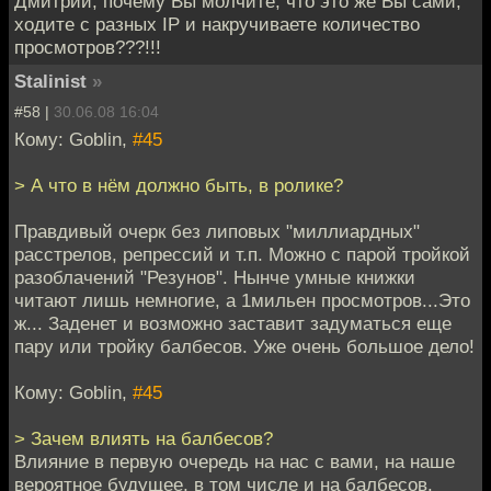
Дмитрий, почему Вы молчите, что это же Вы сами,
ходите с разных IP и накручиваете количество
просмотров???!!!
Stalinist
»
#58 |
30.06.08 16:04
Кому: Goblin,
#45
> А что в нём должно быть, в ролике?
Правдивый очерк без липовых "миллиардных"
расстрелов, репрессий и т.п. Можно с парой тройкой
разоблачений "Резунов". Нынче умные книжки
читают лишь немногие, а 1мильен просмотров...Это
ж... Заденет и возможно заставит задуматься еще
пару или тройку балбесов. Уже очень большое дело!
Кому: Goblin,
#45
> Зачем влиять на балбесов?
Влияние в первую очередь на нас с вами, на наше
вероятное будущее, в том числе и на балбесов.