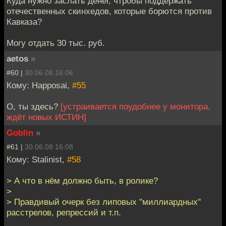
Куда нужно заслать денег, чтробы поддержать
отечественных скинхедов, которые борются против
Кавказа?
Могу отдать 30 тыс. руб.
aetos
»
#60 |
30.06.08 16:06
Кому: Happosai,
#55
О, ты здесь?
[устраивается поудобнее у монитора,
ждёт новых ИСТИН]
Goblin
»
#61 |
30.06.08 16:08
Кому: Stalinist,
#58
> А что в нём должно быть, в ролике?
>
> Правдивый очерк без липовых "миллиардных"
расстрелов, репрессий и т.п.