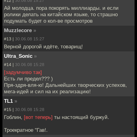
#12 |
30.06.08 15:27
Ай молодца. пора покорять миллиарды. и если
ролики делать на китайском языке, то страшно
подумать будет о кол-ве просмотров
Muzzlecore
»
#13 |
30.06.08 15:27
Верной дорогой идёте, товарищ!
Ultra_Sonic
»
#14 |
30.06.08 15:28
[задумчиво так]
Есть ли предел??? )
Пря-здря-вля-ю! Дальнейших творческих успехов,
мега-идей и сил на их реализацию!
TL1
»
#15 |
30.06.08 15:28
Гоблин,
[вот теперь]
ты настоящий буржуй.
Троекратное "Гав!.