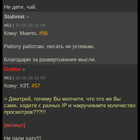
Не дети, чай.
Stalinist
»
#62 |
30.06.08 16:09
Кому: Muerto,
#56
Работу работаю, писать не успеваю.
Благодарю за развертывание мысли.
Goblin
»
#63 |
30.06.08 16:09
Кому: X3T,
#57
> Дмитрий, почему Вы молчите, что это же Вы
сами, ходите с разных IP и накручиваете количество
просмотров???!!!
[визжыт]
Не пали хату!!!