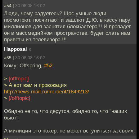
#54 |
30.06.08 16:02
Люди, чему радуетесь? Щас умные люди
посмотрют, посчитают и зашлют Д.Ю. в кассу пару
миллионов для заснятия блокбастера!!! И пропадет
он в массмедийном пространстве, будет слать нам
приветы из телевизора !!!
Happosai
»
#55 |
30.06.08 16:02
Кому: Offspring,
#52
>
[offtopic]
> А вот вам и провокация
http://news.mail.ru/incident/1849213/
>
[/offtopic]
Обидно не то, что дерутся, обидно то, что "наших
бьют".
А милиции это похер, не может вступиться за своих.