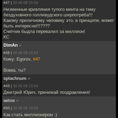
#47 |
30.06.08 15:50
Низменные кривляния тупого мента на тему
бездуховного голливудского ширпотреба!!!
Какому приличному человеку это, в принципе, может
быть интересно!!!????
Счетчик быдла перевалил за миллион!
КС
DimAn
»
#48 |
30.06.08 15:53
Кому: Egorov,
#47
Вовка, ты?
splachnum
»
#49 |
30.06.08 15:54
Дмитрий Юрич, принимай поздравления!
aetos
»
#50 |
30.06.08 15:55
Как стать миллионером :)