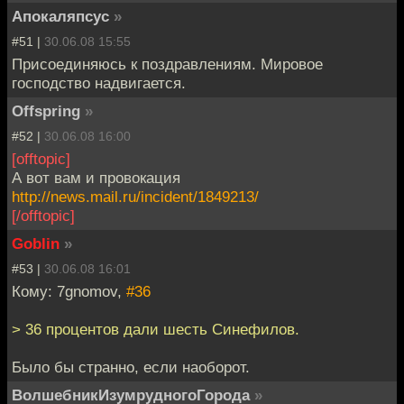
Апокаляпсус
»
#51 |
30.06.08 15:55
Присоединяюсь к поздравлениям. Мировое
господство надвигается.
Offspring
»
#52 |
30.06.08 16:00
[offtopic]
А вот вам и провокация
http://news.mail.ru/incident/1849213/
[/offtopic]
Goblin
»
#53 |
30.06.08 16:01
Кому: 7gnomov,
#36
> 36 процентов дали шесть Синефилов.
Было бы странно, если наоборот.
ВолшебникИзумрудногоГорода
»