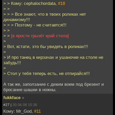
> > Кому: cephalochordata,
#18
> >
> > > Все знают, что в твоих роликах нет
динамизму!!!
> > > Поэтому - не считается!!!
> >
> >
[в ярости грызёт край стола]
>
> Вот, кстати, это бы увидеть в роликах!!!
>
> И про танец в кирзачах и ушаночке на столе не
забудь!!!
>
> Стол у тебя теперь есть, не отпирайся!!!
А так же, заползание с диким воем под брезент и
бросание шашки в ножны.
fukkface
»
#27 |
30.06.08 15:36
Кому: Mr_God,
#11