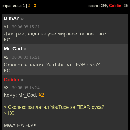
cтраницы: 1 |
2
|
3
всего: 299,
Goblin
: 25
DimAn
»
#1 |
30.06.08 15:21
Дмитрий, когда же уже мировое господство?
КС
Mr_God
»
#2 |
30.06.08 15:21
Сколько заплатил YouTube за ПЕАР, сука?
КС
Goblin
»
#3 |
30.06.08 15:24
Кому: Mr_God,
#2
> Сколько заплатил YouTube за ПЕАР, сука?
> КС
MWA-HA-HA!!!