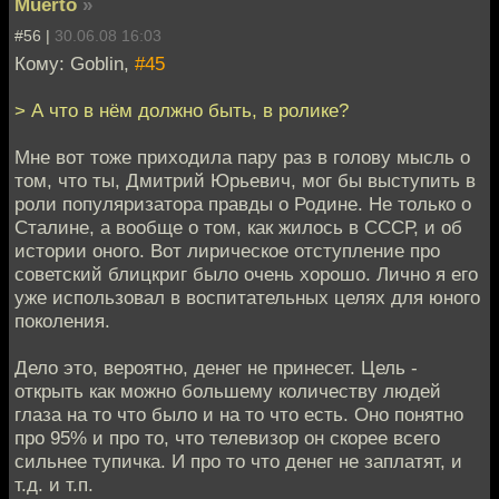
Muerto
»
#56 |
30.06.08 16:03
Кому: Goblin,
#45
> А что в нём должно быть, в ролике?
Мне вот тоже приходила пару раз в голову мысль о
том, что ты, Дмитрий Юрьевич, мог бы выступить в
роли популяризатора правды о Родине. Не только о
Сталине, а вообще о том, как жилось в СССР, и об
истории оного. Вот лирическое отступление про
советский блицкриг было очень хорошо. Лично я его
уже использовал в воспитательных целях для юного
поколения.
Дело это, вероятно, денег не принесет. Цель -
открыть как можно большему количеству людей
глаза на то что было и на то что есть. Оно понятно
про 95% и про то, что телевизор он скорее всего
сильнее тупичка. И про то что денег не заплатят, и
т.д. и т.п.