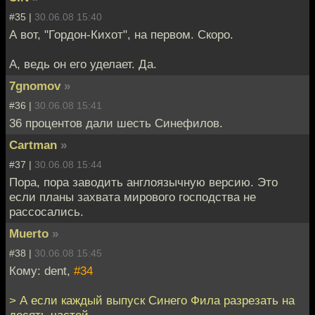
#35 |
30.06.08 15:40
А вот, "Гордон-Кихот", на первом. Скоро.
А, ведь он его уделает. Да.
7gnomov
»
#36 |
30.06.08 15:41
36 процентов дали шесть Синефилов.
Cartman
»
#37 |
30.06.08 15:44
Пора, пора заводить англоязычную версию. Это
если планы захвата мирового господства не
рассосались.
Muerto
»
#38 |
30.06.08 15:45
Кому: dent,
#34
> А если каждый выпуск Синего Фила разрезать на
десять частей