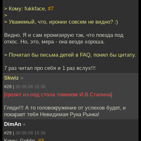
> Кому: fukkface,
#7
>
> Уважемый, что, иронии совсем не видно? :)
Видно. Я и сам иронизирую так, что поезда под
откос. Но, это, мера - она везде хороша.
> Почитал бы письма детей в FAQ, понял бы цитату.
7 раз читал про себя и 1 раз вслух!!!
Skwiz
»
#28 |
30.06.08 15:36
[грозит из-под стола томиком И.В.Сталина]
Гляди!!! А то головокружение от успехов будет, и
покарает тебя Невидимая Рука Рынка!
DimAn
»
#29 |
30.06.08 15:36
Кому: Goblin,
#3