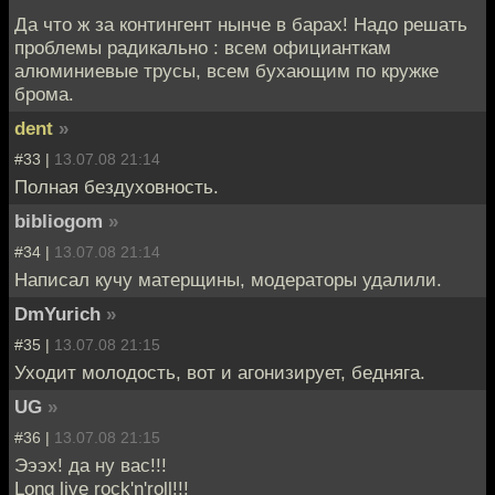
Да что ж за контингент нынче в барах! Надо решать
проблемы радикально : всем официанткам
алюминиевые трусы, всем бухающим по кружке
брома.
dent
»
#33 |
13.07.08 21:14
Полная бездуховность.
bibliogom
»
#34 |
13.07.08 21:14
Написал кучу матерщины, модераторы удалили.
DmYurich
»
#35 |
13.07.08 21:15
Уходит молодость, вот и агонизирует, бедняга.
UG
»
#36 |
13.07.08 21:15
Эээх! да ну вас!!!
Long live rock'n'roll!!!