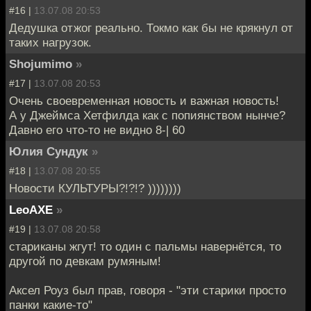
#16 |
13.07.08 20:53
Дедушка отжог реально. Токмо как бы не крякнул от
таких нагрузок.
Shojumimo
»
#17 |
13.07.08 20:53
Очень своевременная новость и важная новость!
А у Джеймса Хетфилда как с попиянством нынче?
Давно его что-то не видно 8-| 60
Юлия Сундук
»
#18 |
13.07.08 20:55
Новости КУЛЬТУРЫ?!?!? ))))))))
LeoAXE
»
#19 |
13.07.08 20:58
стариканы жгут! то один с пальмы навернётся, то
другой по девкам румяным!
Аксел Роуз был прав, говоря - "эти старики просто
панки какие-то"