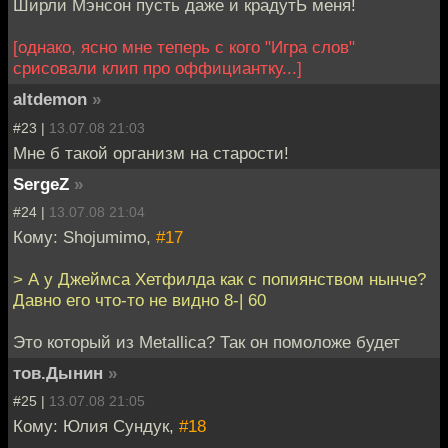
Ширли Мэнсон пусть даже и крадутЬ меня!
[однако, ясно мне теперь с кого "Игра слов"
срисовали клип про оффициантку...]
altdemon
»
#23 |
13.07.08 21:03
Мне б такой организм на старости!
SergeZ
»
#24 |
13.07.08 21:04
Кому: Shojumimo,
#17
> А у Джеймса Хетфилда как с попиянством нынче?
Давно его что-то не видно 8-| 60
Это который из Metallica? Так он помоложе будет
тов.Дынин
»
#25 |
13.07.08 21:05
Кому: Юлия Сундук,
#18