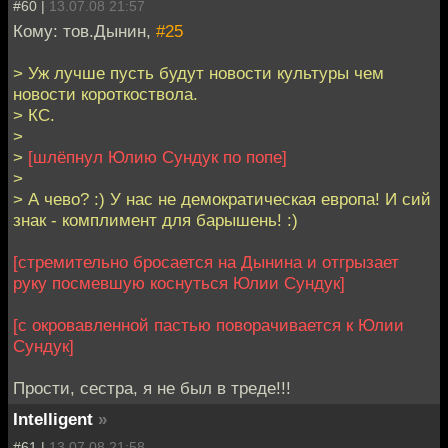
#60 |
13.07.08 21:57
Кому: тов.Дынин,
#25
> Уж лучше пусть будут новости культуры чем
новости короткоствола.
> КС.
>
>
[шлёпнул Юлию Сундук по попе]
>
> А чево? :) У нас не демократическая европа! И сий
знак - комплимент для барышень! :)
[стремительно бросается на Дынина и отгрызает
руку посмевшую коснуться Юлии Сундук]
[с окровавленной пастью поворачивается к Юлии
Сундук]
Прости, сестра, я не был в треде!!!
Intelligent
»
#61 |
13.07.08 21:58