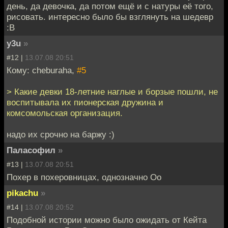
день, да девочка, да потом ещё и с натуры её того,
рисовать. интересно было бы взглянуть на шедевр
:В
y3u
»
#12 |
13.07.08 20:51
Кому: cheburaha,
#5
> Какие девки 18-летние наглые и борзые пошли, не
воспитывала их пионерская дружина и
комсомольская организация.
надо их срочно на баржу :)
Паласофил
»
#13 |
13.07.08 20:51
Похер в похеровницах, однозначно Оо
pikachu
»
#14 |
13.07.08 20:52
Подобной истории можно было ожидать от Кейта