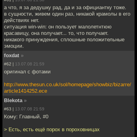
а что, я за дедушку рад, да и за официантку тоже.
в сущности, живем один раз, никакой крамолы в его
действиях нет.
ситуация win-win: он пользует малолетнтюю
красавицу, она получает... то, что получает.
никакого принуждения, сплошные положительные
эмоции.
foxdat
»
#62 |
13.07.08 21:59
оригинал с фотами
http://www.thesun.co.uk/sol/homepage/showbiz/bizarre/
article1414252.ece
Blekota
»
#63 |
13.07.08 21:59
Кому: Главный, #0
> Есть, есть ещё порох в пороховницах