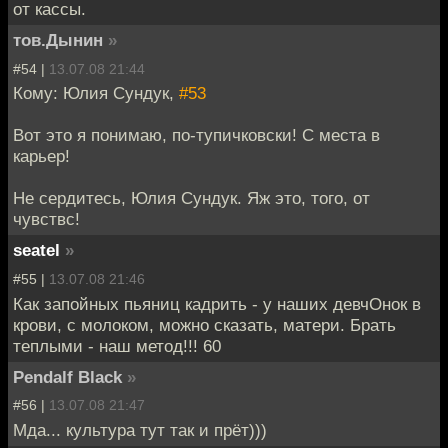
от кассы.
тов.Дынин
»
#54 |
13.07.08 21:44
Кому: Юлия Сундук,
#53
Вот это я понимаю, по-тупичковски! С места в
карьер!
Не сердитесь, Юлия Сундук. Яж это, того, от
чувствс!
seatel
»
#55 |
13.07.08 21:46
Как запойных пьяниц кадрить - у наших девчОнок в
крови, с молоком, можно сказать, матери. Брать
теплыми - наш метод!!! 60
Pendalf Black
»
#56 |
13.07.08 21:47
Мда... культура тут так и прёт)))