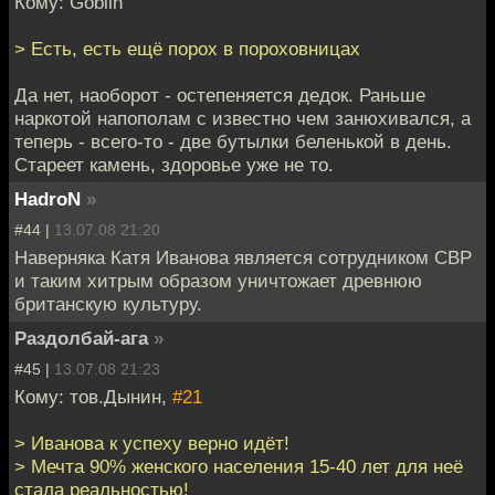
Кому: Goblin
> Есть, есть ещё порох в пороховницах
Да нет, наоборот - остепеняется дедок. Раньше
наркотой напополам с известно чем занюхивался, а
теперь - всего-то - две бутылки беленькой в день.
Стареет камень, здоровье уже не то.
HadroN
»
#44 |
13.07.08 21:20
Наверняка Катя Иванова является сотрудником СВР
и таким хитрым образом уничтожает древнюю
британскую культуру.
Раздолбай-ага
»
#45 |
13.07.08 21:23
Кому: тов.Дынин,
#21
> Иванова к успеху верно идёт!
> Мечта 90% женского населения 15-40 лет для неё
стала реальностью!