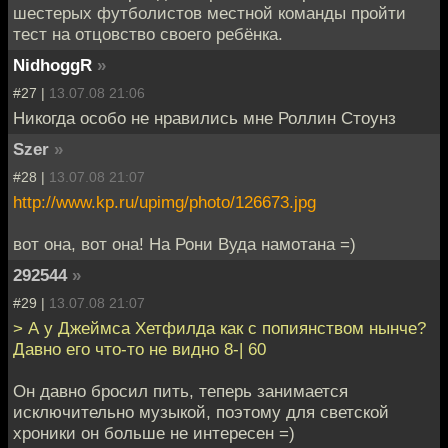
шестерых футболистов местной команды пройти
тест на отцовство своего ребёнка.
NidhoggR
»
#27 |
13.07.08 21:06
Никогда особо не нравились мне Роллин Стоунз
Szer
»
#28 |
13.07.08 21:07
http://www.kp.ru/upimg/photo/126673.jpg
вот она, вот она! На Рони Вуда намотана =)
292544
»
#29 |
13.07.08 21:07
> А у Джеймса Хетфилда как с попиянством нынче?
Давно его что-то не видно 8-| 60
Он давно бросил пить, теперь занимается
исключительно музыкой, поэтому для светской
хроники он больше не интересен =)