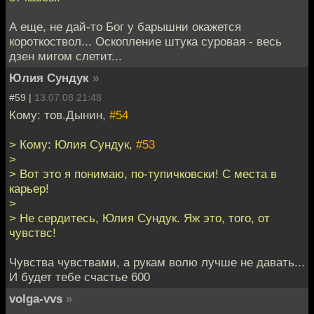
А еще, не дай-то Бог у барышни окажется
короткоствол... Оскопление штука суровая - весь
дзен мигом слетит...
Юлия Сундук
»
#59 |
13.07.08 21:48
Кому: тов.Дынин,
#54
> Кому: Юлия Сундук,
#53
>
> Вот это я понимаю, по-тупичковски! С места в
карьер!
>
> Не сердитесь, Юлия Сундук. Яж это, того, от
чувствс!
Чувства чувствами, а рукам волю лучше не давать...
И будет тебе счастье 600
volga-vvs
»