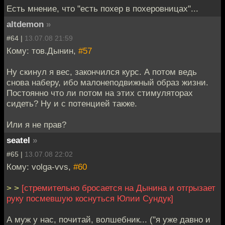
Есть мнение, что "есть похер в похеровницах"...
altdemon
»
#64 |
13.07.08 21:59
Кому: тов.Дынин,
#57
Ну скинул я вес, закончился курс. А потом ведь
снова наберу, ибо малонеподвижный образ жизни.
Постоянно что ли потом на этих стимуляторах
сидеть? Ну и с потенцией также.
Или я не прав?
seatel
»
#65 |
13.07.08 22:02
Кому: volga-vvs,
#60
> >
[стремительно бросается на Дынина и отгрызает
руку посмевшую коснуться Юлии Сундук]
А муж у нас, почитай, волшебник... ("я уже давно и