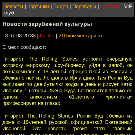
Новости
|
Картинки
|
Видео
|
Переводы
|
Магазин
|
VIP
клуб
Новости зарубежной культуры
13.07.08 20:38
|
Goblin
|
210 комментариев
С мест сообщают:
Гитарист The Rolling Stones устроил очередную
встряску мировому шоу-бизнесу: уйдя в запой, он
познакомился с 18-летней официанткой из России и
сбежал с ней из Лондона в Ирландию. Там Ронни Вуд
выпивает по две бутылки водки в день и рисует Катю
Иванову с натуры. Жена Вуда беспокоится только об
одном: алкоголизм 61-летнего «роллинга»
прогрессирует на глазах.
Гитарист The Rolling Stones Ронни Вуд сбежал из
дома с 18-летней русской официанткой Екатериной
Ивановой. Эта новость грозит стать главным
светским скандалом сезона, уверены журналисты