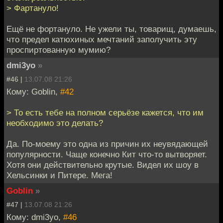
> Фартануло!
Ещё не фортануло. Не ужели ты, товарищ, думаешь,
что предел катюхиных мечтаний заполучить эту
проспиртованную мумию?
dmi3yo
»
#46 |
13.07.08 21:26
Кому: Goblin,
#42
> То есть тебе на полном серьёзе кажется, что им
необходимо это делать?
Да. По-моему это одна из причин их неувядающей
популярности. Чаще конечно Кит что-то вытворяет.
Хотя они действительно крутые. Видел их шоу в
Хельсинки и Питере. Мега!
Goblin
»
#47 |
13.07.08 21:26
Кому: dmi3yo,
#46