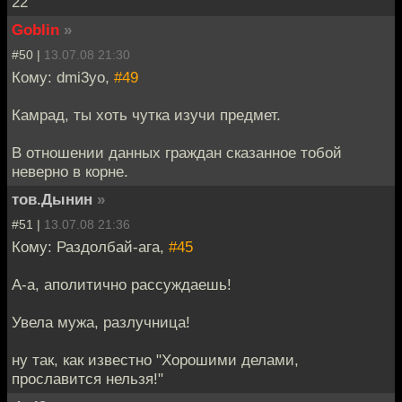
22
Goblin
»
#50 |
13.07.08 21:30
Кому: dmi3yo,
#49
Камрад, ты хоть чутка изучи предмет.
В отношении данных граждан сказанное тобой
неверно в корне.
тов.Дынин
»
#51 |
13.07.08 21:36
Кому: Раздолбай-ага,
#45
А-а, аполитично рассуждаешь!
Увела мужа, разлучница!
ну так, как известно "Хорошими делами,
прославится нельзя!"