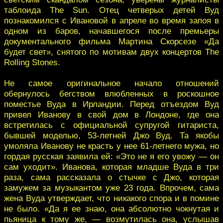
таблоида The Sun. Отец четверых детей Вуд
познакомился с Ивановой в апреле во время запоя в
одном из баров, начавшегося после премьеры
документального фильма Мартина Скорсезе «Да
будет свет», снятого по мотивам двух концертов The
Rolling Stones.
Не самое оригинальное начало отношений
обернулось бегством влюбленных в роскошное
поместье Вуда в Ирландии. Перед отъездом Вуд
привел Иванову в свой дом в Лондоне, где она
встретилась с официальной супругой гитариста,
бывшей моделью, 53-летней Джо Вуд. Та якобы
умоляла Иванову не красть у нее 61-летнего мужа, но
гордая русская заявила ей: «Это не я его увожу — он
сам уходит». Иванова, которая младше Вуда в три
раза, сама рассказала о стычке с Джо, которая
замужем за музыкантом уже 23 года. Впрочем, сама
жена Вуда утверждает, что никакого спора и в помине
не было. «Да я ее знаю, она абсолютно чокнутая и
пьяница к тому же, — возмутилась она, услышав