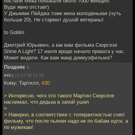
постели Мика побывали около 7000 женщин.
Вуди явно отстает)
У Джымми Пейджа тоже жена молоденькая (чуть
больше 20). Не стареют душой ветераны!
to Goblin
Дмитрий Юрьевич, а как вам фильма Скорсезе
Shine A Light? 17 июля вроде начало проката у нас.
Может видели. Как вам жанр докмузфильма?
Поздняк
»
#40 |
13.07.08 21:18
Кому: Тартилл,
#30
> Интересно, чего это такого Мартин Скорсезе
наснимал, что дядька в запой ушел
>
> Наверно, в соответствии с толерантностью снял
фильму, что после пьянки надо не по бабам идти, а
по мужикам!