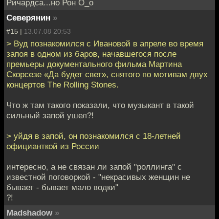
Ричардса...но Рон O_o
Северянин
»
#15 |
13.07.08 20:53
> Вуд познакомился с Ивановой в апреле во время
запоя в одном из баров, начавшегося после
премьеры документального фильма Мартина
Скорсезе «Да будет свет», снятого по мотивам двух
концертов The Rolling Stones.
Что ж там такого показали, что музыкант в такой
сильный запой ушел?!
> уйдя в запой, он познакомился с 18-летней
официанткой из России
интересно, а не связан ли запой "роллинга" с
известной поговоркой - "некрасивых женщин не
бывает - бывает мало водки"
?!
Madshadow
»