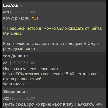
LeoAXE
»
#20 |
13.07.08 21:00
Кому: pikachu,
#14
> Подобной истории можно было ожидать от Кейта
Ричардса
Кейт полюбил с пальм лётать. не до девок! Скоро
рекордный полёт!
тов.Дынин
»
#21 |
13.07.08 21:02
Иванова к успеху верно идёт!
Мечта 90% женского населения 15-40 лет для неё
стала реальностью!
Фартануло!
Shojumimo
»
#22 |
13.07.08 21:03
Пусть сюда срочно приезжают Kristy Hawkshow или