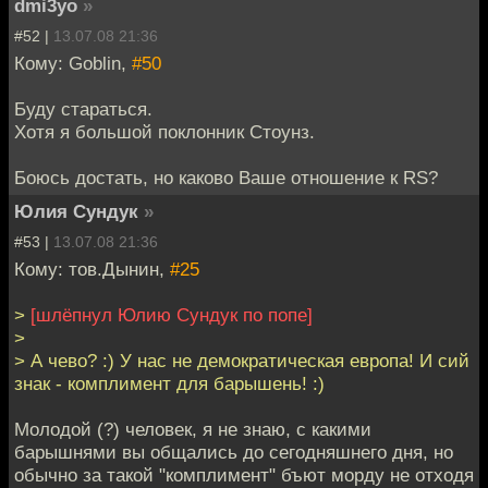
dmi3yo
»
#52 |
13.07.08 21:36
Кому: Goblin,
#50
Буду стараться.
Хотя я большой поклонник Стоунз.
Боюсь достать, но каково Ваше отношение к RS?
Юлия Сундук
»
#53 |
13.07.08 21:36
Кому: тов.Дынин,
#25
>
[шлёпнул Юлию Сундук по попе]
>
> А чево? :) У нас не демократическая европа! И сий
знак - комплимент для барышень! :)
Молодой (?) человек, я не знаю, с какими
барышнями вы общались до сегодняшнего дня, но
обычно за такой "комплимент" бъют морду не отходя