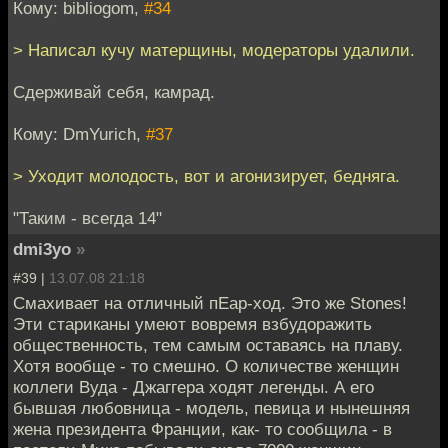
Кому: bibliogom,
#34
> Написал кучу матерщины, модераторы удалили.
Сдерживай себя, камрад.
Кому: DmYurich,
#37
> Уходит молодость, вот и агонизирует, бедняга.
"Таким - всегда 14"
dmi3yo
»
#39 |
13.07.08 21:18
Смахивает на отличный пЕар-ход. Это же Stones!
Эти стариканы умеют вовремя взбудоражить
общественность, тем самым оставаясь на плаву.
Хотя вообще - то смешно. О количестве женщин
коллеги Вуда - Джаггера ходят легенды. А его
бывшая любовница - модель, певица и нынешняя
жена президента Франции, как- то сообщила - в