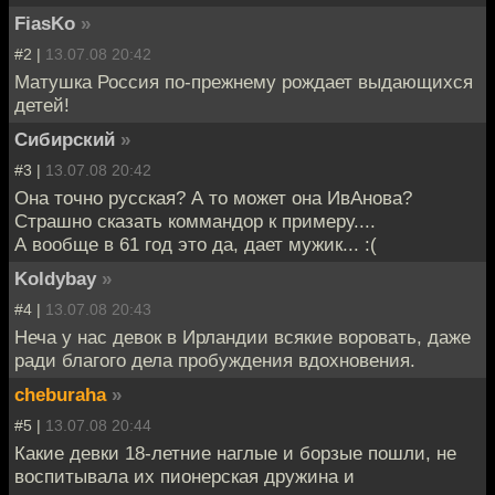
FiasKo
»
#2 |
13.07.08 20:42
Матушка Россия по-прежнему рождает выдающихся
детей!
Сибирский
»
#3 |
13.07.08 20:42
Она точно русская? А то может она ИвАнова?
Страшно сказать коммандор к примеру....
А вообще в 61 год это да, дает мужик... :(
Koldybay
»
#4 |
13.07.08 20:43
Неча у нас девок в Ирландии всякие воровать, даже
ради благого дела пробуждения вдохновения.
cheburaha
»
#5 |
13.07.08 20:44
Какие девки 18-летние наглые и борзые пошли, не
воспитывала их пионерская дружина и