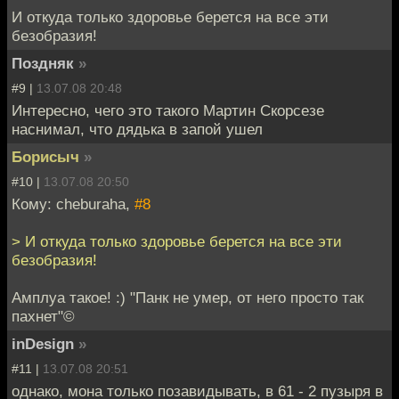
И откуда только здоровье берется на все эти
безобразия!
Поздняк
»
#9 |
13.07.08 20:48
Интересно, чего это такого Мартин Скорсезе
наснимал, что дядька в запой ушел
Борисыч
»
#10 |
13.07.08 20:50
Кому: cheburaha,
#8
> И откуда только здоровье берется на все эти
безобразия!
Амплуа такое! :) "Панк не умер, от него просто так
пахнет"©
inDesign
»
#11 |
13.07.08 20:51
однако, мона только позавидывать, в 61 - 2 пузыря в