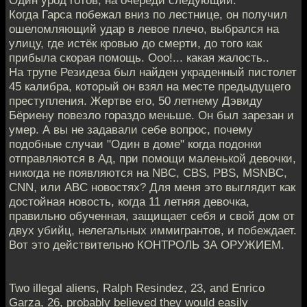
Один урод готов, на очереди следующий.
Когда Гарса побежал вниз по лестнице, он получил
ошеломляющий удар в левое плечо, выбрался на
улицу, где истёк кровью до смерти, до того как
прибыла скорая помощь. Ооо!... какая жалость..
На трупе Резидеза был найден украденный пистолет
45 калибра, который он взял на месте предыдущего
преступления. Жертве его, 50 летнему Дэвиду
Бёриену повезло гораздо меньше. Он был зарезан и
умер. А вы не задавали себе вопрос, почему
подобные случаи "Один в доме" когда подонки
отправляются в Ад, при помощи маленькой девочки,
никогда не появляются на NBC, CBS, PBS, MSNBC,
CNN, или ABC новостях? Для меня это выглядит как
достойная новость, когда 11 летняя девочка,
правильно обученная, защищает себя и свой дом от
двух убийц, нелегальных иммигрантов, и побеждает.
Вот это действительно КОНТРОЛЬ ЗА ОРУЖИЕМ.
Two illegal aliens, Ralph Resindez, 23, and Enrico
Garza, 26, probably believed they would easily