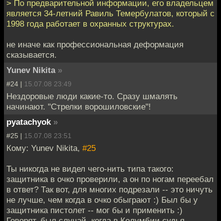
> По предварительной информации, его владельцем
является 34-летний Равиль Темербулатов, который с
1998 года работает в охранных структурах.
не иначе как профессиональная деформация
сказывается.
Yunev Nikita
»
#24 |
15.07.08 23:49
Нездоровые люди какие-то. Сразу шмалять
начинают. "Стрелки ворошиловские"!
pyatachyok
»
#25 |
15.07.08 23:51
Кому: Yunev Nikita,
#25
Ты никогда не видел чего-нить типа такого:
защитника в очко проверили, а он по ногам переебал
в ответ? Так вот, для многих подрезали -- это ничуть
не лучше, чем когда в очко обыграют :) Был бы у
защитника пистолет -- мог бы и применить :)
Говорят, был случай, когда в Колумбии судья