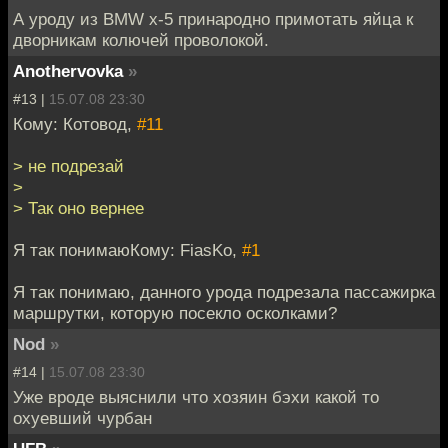
А уроду из BMW x-5 принародно примотать яйца к
дворникам колючей проволокой.
Anothervovka
»
#13 |
15.07.08 23:30
Кому: Котовод,
#11
> не подрезай
>
> Так оно вернее
Я так понимаюКому: FiasKo,
#1
Я так понимаю, данного урода подрезала пассажирка
маршрутки, которую посекло осколками?
Nod
»
#14 |
15.07.08 23:30
Уже вроде выяснили что хозяин бэхи какой то
охуевший чурбан