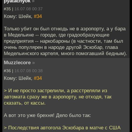
pyatachyok
»
#35 |
16.07.08 00:37
Кому: Шейк,
#34
Только убит он был отнюдь не в аэропорту, а у бара
в Медельине -- городе, где градообразующие
предприятия -- наркобароны (в частности, там был
очень популярен в народе другой Эскобар, глава
Медельинского картеля, много помогавший бедным).
Muzzlecore
»
#36 |
16.07.08 00:38
Кому: Шейк,
#34
> И не просто застрелили, а расстреляли из
автомата сразу же в аэропорту, не отходя, так
сказать, от кассы.
А вот это уже брехня! Дело было так:
> Последствия автогола Эскобара в матче с США