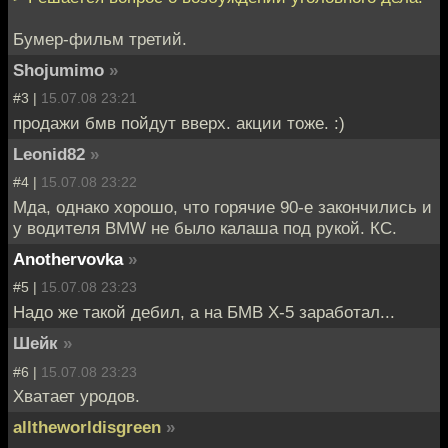
Бумер-фильм третий.
Shojumimo
»
#3 |
15.07.08 23:21
продажи бмв пойдут вверх. акции тоже. :)
Leonid82
»
#4 |
15.07.08 23:22
Мда, однако хорошо, что горячие 90-е закончились и
у водителя BMW не было калаша под рукой. КС.
Anothervovka
»
#5 |
15.07.08 23:23
Надо же такой дебил, а на БМВ Х-5 заработал...
Шейк
»
#6 |
15.07.08 23:23
Хватает уродов.
alltheworldisgreen
»