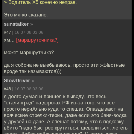
> Водитель X5 конечно неправ.
Это мягко сказано.
sunstalker
»
#47 |
16.07.08 03:06
хм...
[маршруточника?]
может маршрутчика?
да я собсна не выебываюсь, просто эти жЫвотные
вроде так называются)))
SlowDriver
»
#48 |
16.07.08 03:06
я долго думал и пришел к выводу, что весь
"сталинград" на дорогах РФ из-за того, что все
просто нериАльно куда то спешат. Опаздывают на
всяческие стрелки-терки, даже если это баня-водка
у друзей на даче. А спешат потому, что в подкорку
вбито "надо быстрее крутиться, шевелиться, лететь