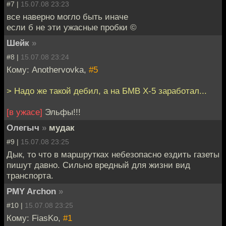
#7 |
15.07.08 23:23
все наверно могло быть иначе
если б не эти ужасные пробки ©
Шейк
»
#8 |
15.07.08 23:24
Кому: Anothervovka,
#5
> Надо же такой дебил, а на БМВ Х-5 заработал...
[в ужасе]
Эльфы!!!
Олегыч
»
мудак
#9 |
15.07.08 23:25
Дык, то что в маршрутках небезопасно ездить газеты
пишут давно. Сильно вредный для жизни вид
транспорта.
PMY Archon
»
#10 |
15.07.08 23:25
Кому: FiasKo,
#1