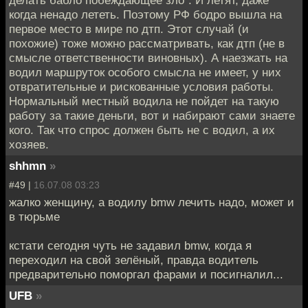
делать бабло побеждающее зло". И летят, даже
когда ненадо лететь. Поэтому РФ бодро вышла на
первое место в мире по дтп. Этот случай (и
похожие) тоже можно рассматривать, как дтп (не в
смысле ответственности виновных). А наезжать на
водил маршруток особого смысла не имеет, у них
отвратительные и рискованные условия работы.
Нормальный местный водила не пойдет на такую
работу за такие деньги, вот и набирают сами знаете
кого. Так что спрос должен быть не с водил, а их
хозяев.
shhmn
»
#49 |
16.07.08 03:23
жалко женщину, а водилу bmw лечить надо, может и
в тюрьме
кстати сегодня чуть не задавил bmw, когда я
переходил на свой зелёный, правда водитель
предварительно поморгал фарами и посигналил...
UFB
»