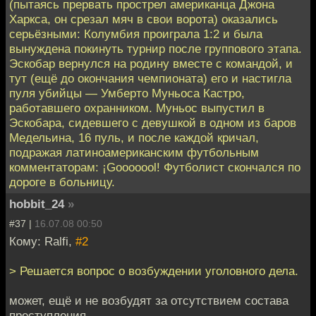
(пытаясь прервать прострел американца Джона
Харкса, он срезал мяч в свои ворота) оказались
серьёзными: Колумбия проиграла 1:2 и была
вынуждена покинуть турнир после группового этапа.
Эскобар вернулся на родину вместе с командой, и
тут (ещё до окончания чемпионата) его и настигла
пуля убийцы — Умберто Муньоса Кастро,
работавшего охранником. Муньос выпустил в
Эскобара, сидевшего с девушкой в одном из баров
Медельина, 16 пуль, и после каждой кричал,
подражая латиноамериканским футбольным
комментаторам: ¡Gooooool! Футболист скончался по
дороге в больницу.
hobbit_24
»
#37 |
16.07.08 00:50
Кому: Ralfi,
#2
> Решается вопрос о возбуждении уголовного дела.
может, ещё и не возбудят за отсутствием состава
преступления.