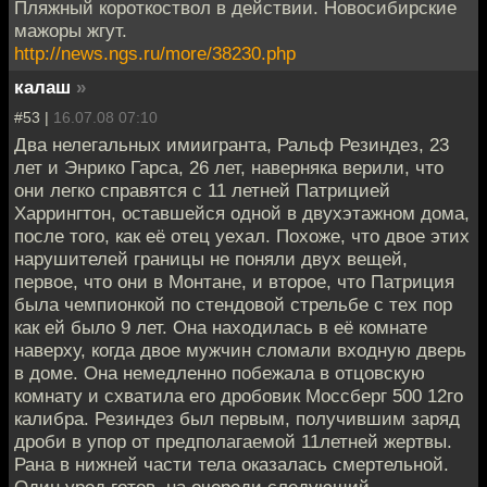
Пляжный короткоствол в действии. Новосибирские
мажоры жгут.
http://news.ngs.ru/more/38230.php
калаш
»
#53 |
16.07.08 07:10
Два нелегальных имиигранта, Ральф Резиндез, 23
лет и Энрико Гарса, 26 лет, наверняка верили, что
они легко справятся с 11 летней Патрицией
Харрингтон, оставшейся одной в двухэтажном дома,
после того, как её отец уехал. Похоже, что двое этих
нарушителей границы не поняли двух вещей,
первое, что они в Монтане, и второе, что Патриция
была чемпионкой по стендовой стрельбе с тех пор
как ей было 9 лет. Она находилась в её комнате
наверху, когда двое мужчин сломали входную дверь
в доме. Она немедленно побежала в отцовскую
комнату и схватила его дробовик Моссберг 500 12го
калибра. Резиндез был первым, получившим заряд
дроби в упор от предполагаемой 11летней жертвы.
Рана в нижней части тела оказалась смертельной.