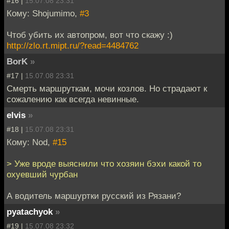
#16 |
15.07.08 23:31
Кому: Shojumimo,
#3
Чтоб убить их автопром, вот что скажу :)
http://zlo.rt.mipt.ru/?read=4484762
BorK
»
#17 |
15.07.08 23:31
Смерть маршруткам, мочи козлов. Но страдают к
сожалению как всегда невинные.
elvis
»
#18 |
15.07.08 23:31
Кому: Nod,
#15
> Уже вроде выяснили что хозяин бэхи какой то
охуевший чурбан
А водитель маршуртки русский из Рязани?
pyatachyok
»
#19 |
15.07.08 23:32