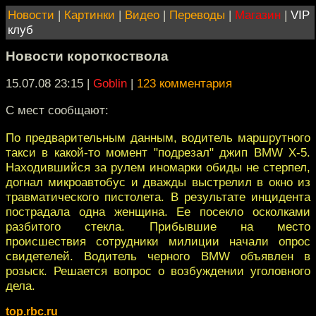
Новости
|
Картинки
|
Видео
|
Переводы
|
Магазин
|
VIP
клуб
Новости короткоствола
15.07.08 23:15
|
Goblin
|
123 комментария
С мест сообщают:
По предварительным данным, водитель маршрутного
такси в какой-то момент "подрезал" джип BMW X-5.
Находившийся за рулем иномарки обиды не стерпел,
догнал микроавтобус и дважды выстрелил в окно из
травматического пистолета. В результате инцидента
пострадала одна женщина. Ее посекло осколками
разбитого стекла. Прибывшие на место
происшествия сотрудники милиции начали опрос
свидетелей. Водитель черного BMW объявлен в
розыск. Решается вопрос о возбуждении уголовного
дела.
top.rbc.ru