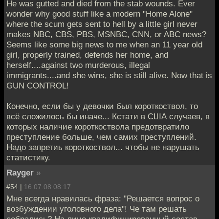
He was gutted and died from the stab wounds. Ever
wonder why good stuff like a modern "Home Alone"
where the scum gets sent to hell by a little girl never
makes NBC, CBS, PBS, MSNBC, CNN, or ABC news?
Seems like some big news to me when an 11 year old
girl, properly trained, defends her home, and
herself....against two murderous, illegal
immigrants....and she wins, she is still alive. Now that is
GUN CONTROL!
Конечно, если бы у девочки был короткоствол, то
всё сложилось бы иначе... Кстати в США случаев, в
которых наличие короткоствола предотвратило
преступление больше, чем самих преступлений.
Надо запретиь короткоствол... чтобы не нарушать
статистику.
Rayger
»
#54 |
16.07.08 08:17
Мне всегда нравилась фраза: "Решается вопрос о
возбуждении уголовного дела"! Че там решать