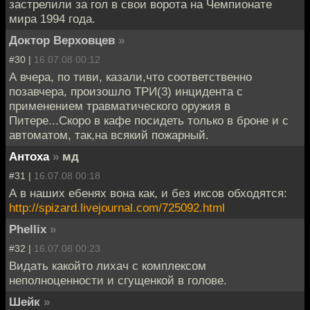
застрелили за гол в свои ворота на Чемпионате
мира 1994 года.
Доктор Верховцев
»
#30 |
16.07.08 00:12
А вчера, по тиви, казали,что соответственно
позавчера, произошло ТРИ(3) инцидента с
применением травматического оружия в
Питере...Скоро в кафе посидеть только в броне и с
автоматом, так,на всякий пожарный.
Антоха
»
мд
#31 |
16.07.08 00:18
А в наших ебенях вона как, и без иксов обходятся:
http://spizard.livejournal.com/725092.html
Phellix
»
#32 |
16.07.08 00:23
Видать какойто лихач с комплексом
неполноценности и сгущенкой в голове.
Шейк
»