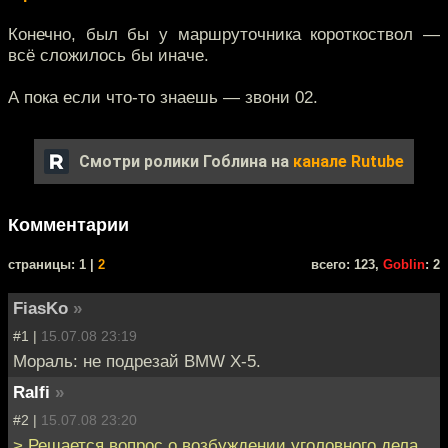
Конечно, был бы у маршруточника короткоствол —
всё сложилось бы иначе.
А пока если что-то знаешь — звони 02.
Смотри ролики Гоблина на
канале Rutube
Комментарии
cтраницы: 1 |
2
всего: 123,
Goblin
: 2
FiasKo
»
#1 |
15.07.08 23:19
Мораль: не подрезай BMW X-5.
Ralfi
»
#2 |
15.07.08 23:20
> Решается вопрос о возбуждении уголовного дела.