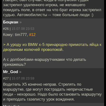
застрелил удаленного игрока, не желавшего
покидать поле, в ответ на что брат игрока застрелил
судью. Автомобилисты -- тоже больные люди :)
Боцман
»
#26 |
15.07.08 23:53
Кому: tim777,
#12
> А уроду из BMW x-5 принародно примотать яйца к
дворникам колючей проволокой.
А с долбоебами-маршрутчиками что делать
прикажешь?
Mr_God
»
#27 |
15.07.08 23:59
Водитель X5 конечно неправ. Стрелять по
маршрутке, где могут пострадать непричастные
люди - нехорошо. Надо было остановить маршрутку
и преподать газелисту урок вождения.