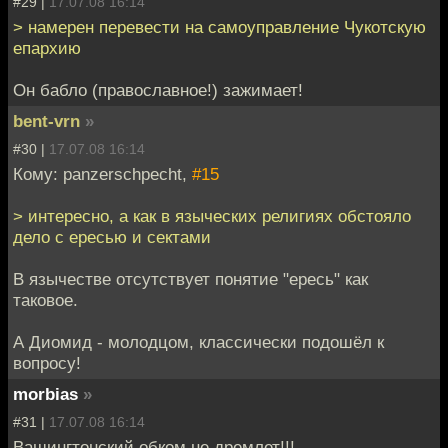
#29 |
17.07.08 16:14
> намерен перевести на самоуправление Чукотскую
епархию
Он бабло (православное!) зажимает!
bent-vrn
»
#30 |
17.07.08 16:14
Кому: panzerschpecht,
#15
> интересно, а как в языческих религиях обстояло
дело с ересью и сектами
В язычестве отсутствует понятие "ересь" как
таковое.
А Диомид - молодцом, классически подошёл к
вопросу!
morbias
»
#31 |
17.07.08 16:14
Вашингтонский обком не дремлет!!!