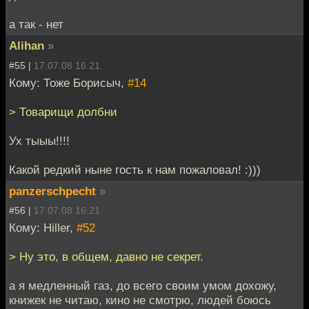
а так - нет
Alihan
»
#55 |
17.07.08 16:21
Кому: Тоже Борисыч,
#14
> Товарищи долбни
Ух тыыы!!!!
Какой редкий ныне гость к нам пожаловал! :)))
panzerschpecht
»
#56 |
17.07.08 16:21
Кому: Hiller,
#52
> Ну это, в общем, давно не секрет.
а я медленный газ, до всего своим умом дохожу,
книжек не читаю, кино не смотрю, людей боюсь