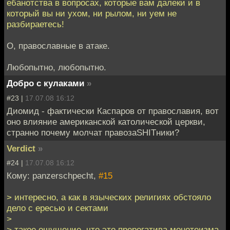
ебанотства в вопросах, которые вам далеки и в
который вы ни ухом, ни рылом, ни уем не
разбираетесь!
О, православные в атаке.
Любопытно, любопытно.
Добро с кулаками
»
#23 |
17.07.08 16:12
Диомид - фактически Каспаров от православия, вот
оно влияние американской католической церкви,
странно почему молчат правозаSHITники?
Verdict
»
#24 |
17.07.08 16:12
Кому: panzerschpecht,
#15
> интересно, а как в языческих религиях обстояло
дело с ересью и сектами
>
> такое ощущение, что это прерогатива монотеизма