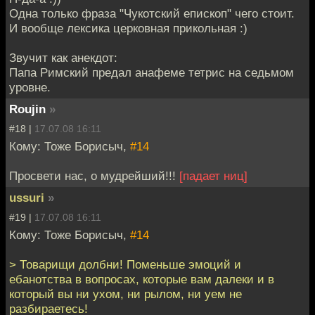
Одна только фраза "Чукотский епископ" чего стоит.
И вообще лексика церковная прикольная :)
Звучит как анекдот:
Папа Римский предал анафеме тетрис на седьмом
уровне.
Roujin
»
#18 |
17.07.08 16:11
Кому: Тоже Борисыч,
#14
Просвети нас, о мудрейший!!!
[падает ниц]
ussuri
»
#19 |
17.07.08 16:11
Кому: Тоже Борисыч,
#14
> Товарищи долбни! Поменьше эмоций и
ебанотства в вопросах, которые вам далеки и в
который вы ни ухом, ни рылом, ни уем не
разбираетесь!