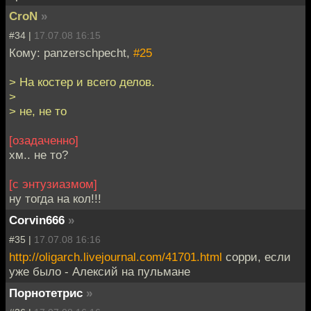
CroN
»
#34 |
17.07.08 16:15
Кому: panzerschpecht,
#25
> На костер и всего делов.
>
> не, не то
[озадаченно]
хм.. не то?
[с энтузиазмом]
ну тогда на кол!!!
Corvin666
»
#35 |
17.07.08 16:16
http://oligarch.livejournal.com/41701.html
сорри, если
уже было - Алексий на пульмане
Порнотетрис
»