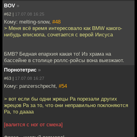
BOV
»
#62 |
17.07.08 16:25
Кому: melting-snow,
#48
> Меня всё время интересовало как BMW какого-
нибудь епископа, сочетается с верой Иисуса
БМВ? Бедная епархия какая то! Из храма на
бассейне в столице роллс-ройсы вона выезжают.
Порнотетрис
»
#63 |
17.07.08 16:27
Кому: panzerschpecht,
#54
> вот если бы одни жрецы Ра порезали других
жрецов Ра за то, что они неправильно поклоняются
Ра, то даааа
[валится с ног от смеха]