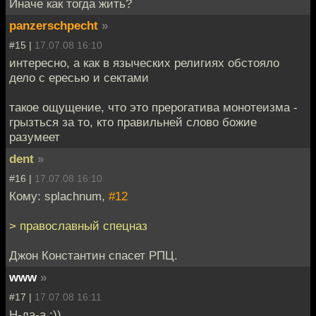
Иначе как тогда жить?
panzerschpecht
»
#15 |
17.07.08 16:10
интересно, а как в языческих религиях обстояло
дело с ересью и сектами
такое ощущение, что это прерогатива монотеизма -
грызться за то, кто правильней слово божие
разумеет
dent
»
#16 |
17.07.08 16:10
Кому: splachnum,
#12
> православный спецназ
Джон Константин спасет РПЦ.
www
»
#17 |
17.07.08 16:11
Н-да-а :))