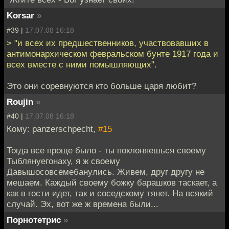
Korsar
»
#39 |
17.07.08 16:18
> "и всех их предшественников, участвовавших в
антимонархическом февральском бунте 1917 года и
всех вместе с ними помышляющих".
Это они соревнуются кто больше царя любит?
Roujin
»
#40 |
17.07.08 16:18
Кому: panzerschpecht,
#15
Тогда все проще было - ты поклоняешься своему
Тыблянуегонаху, я ж своему
Давышосовсемебанулись. Живем, друг другу не
мешаем. Каждый своему божку барашков таскает, а
как в гости идет, так и соседскому тянет. На всякий
случай. Эх, вот же ж времена были...
Порнотетрис
»