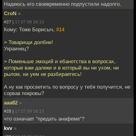
Надеюсь его своевременно подпустили надолго.
CroN
»
#27 |
17.07.08 16:13
Кому: Тоже Борисыч,
#14
> Товарищи долбни!
Украинец?
> Поменьше эмоций и ебанотства в вопросах,
которые вам далеки и в который вы ни ухом, ни
рылом, ни уем не разбираетесь!
А ну как просветить по вопросу у тебя получится, не
сорвав покровы?
aaa82
»
#28 |
17.07.08 16:13
что означает "предать анафеме"?
kvv
»