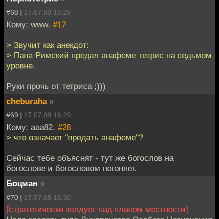
#68 |
17.07.08 16:29
Кому: www,
#17
> Звучит как анекдот:
> Папа Римский предал анафеме тетрис на седьмом
уровне.
Руки прочь от тетриса ;)))
cheburaha
»
#69 |
17.07.08 16:29
Кому: aaa82,
#28
> что означает "предать анафеме"?
Сейчас тебе объяснят - тут же богослов на
богослове и богословом погоняет.
Боцман
»
#70 |
17.07.08 16:30
[стратегически колдует над планом местности]