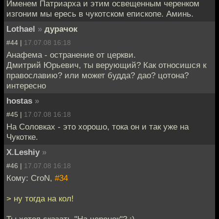
Именем Патриарха и этим освещенным черенком
изгоним мы ересь в чукотском епископе. Аминь.
Lothael
»
дурачок
#44 |
17.07.08 16:18
Анафема - остранение от церкви.
Дмитрий Юрьевич, ты верующий? Как относишся к
православию? или может будда? дао? цотона?
интересно
hostas
»
#45 |
17.07.08 16:18
На Соловках - это хорошо, тока он и так уже на
Чукотке.
X.Leshiy
»
#46 |
17.07.08 16:18
Кому: CroN,
#34
> ну тогда на кол!
Ты хотел сказать "На черенок"? :)