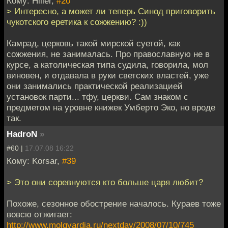
Кому: Hiller,
#20
> Интересно, а может ли теперь Синод приговорить
чукотского еретика к сожжению? :))
Камрад, церковь такой мирской суетой, как
сожжения, не занималась. Про православную не в
курсе, а католическая типа судила, говорила, мол
виновен, и отдавала в руки светских властей, уже
они занимались практической реализацией
установок парти... тфу, церкви. Сам знаком с
предметом на уровне книжек Умберто Эко, но вроде
так.
HadroN
»
#60 |
17.07.08 16:22
Кому: Korsar,
#39
> Это они соревнуются кто больше царя любит?
Похоже, сезонное обострение началось. Кураев тоже
вовсю отжигает:
http://www.molgvardia.ru/nextday/2008/07/10/745