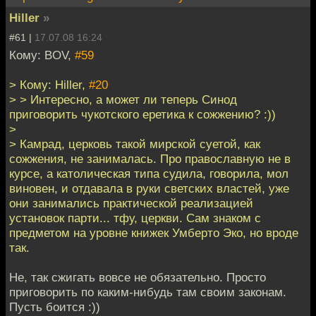
Hiller
»
#61 |
17.07.08 16:24
Кому: BOV,
#59
> Кому: Hiller,
#20
> > Интересно, а может ли теперь Синод
приговорить чукотского еретика к сожжению? :))
>
> Камрад, церковь такой мирской суетой, как
сожжения, не занималась. Про православную не в
курсе, а католическая типа судила, говорила, мол
виновен, и отдавала в руки светских властей, уже
они занимались практической реализацией
установок парти... тфу, церкви. Сам знаком с
предметом на уровне книжек Умберто Эко, но вроде
так.
Не, так сжигать вовсе не обязательно. Просто
приговорить по каким-нибудь там своим законам.
Пусть боится :))