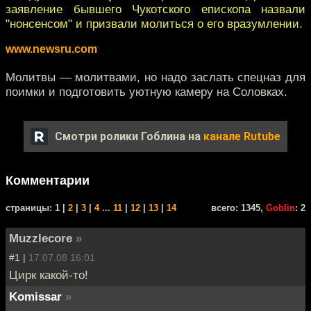
заявление бывшего Чукотского епископа назвали
"нонсенсом" и призвали молиться о его вразумлении.
www.newsru.com
Молитвы — молитвами, но надо заслать спецназ для
поимки и подготовить уютную камеру на Соловках.
Смотри ролики Гоблина на
канале Rutube
Комментарии
cтраницы: 1 |
2
|
3
|
4
...
11
|
12
|
13
|
14
всего: 1345,
Goblin
: 2
Muzzlecore
»
#1 |
17.07.08 16:01
Цирк какой-то!
Komissar
»