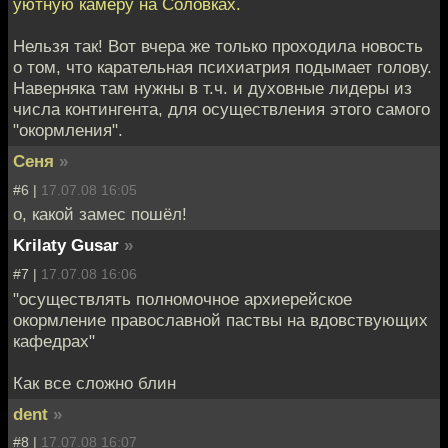
уютную камеру на Соловках.
Нельзя так! Вот вчера же только проходила новость
о том, что карательная психиатрия подымает голову.
Наверняка там нужны в т.ч. и духовные лидеры из
числа контингента, для осуществления этого самого
"окормления".
Сеня
»
#6 |
17.07.08 16:05
о, какой замес пошёл!
Krilaty Gusar
»
#7 |
17.07.08 16:06
"осуществлять полномочное архиерейское
окормление православной паствы на вдовствующих
кафедрах"
Как все сложно блин
dent
»
#8 |
17.07.08 16:07