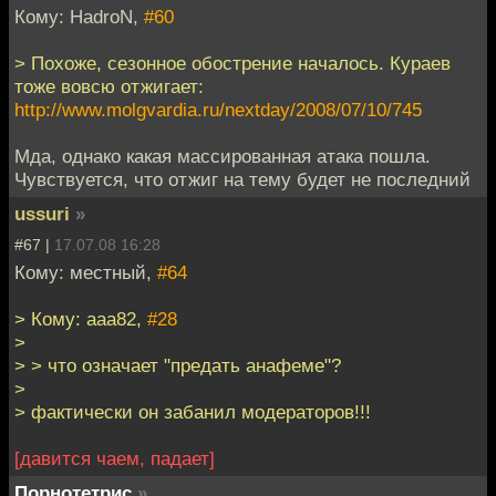
Кому: HadroN,
#60
> Похоже, сезонное обострение началось. Кураев
тоже вовсю отжигает:
http://www.molgvardia.ru/nextday/2008/07/10/745
Мда, однако какая массированная атака пошла.
Чувствуется, что отжиг на тему будет не последний
ussuri
»
#67 |
17.07.08 16:28
Кому: местный,
#64
> Кому: aaa82,
#28
>
> > что означает "предать анафеме"?
>
> фактически он забанил модераторов!!!
[давится чаем, падает]
Порнотетрис
»