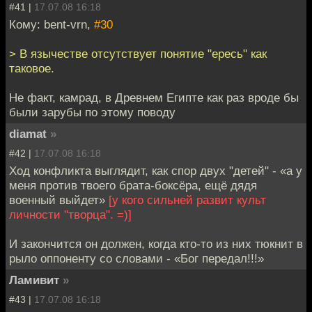
#41 |
17.07.08 16:18
Кому: bent-vrn,
#30
> В язычестве отсутствует понятие "ересь" как
таковое.
Не факт, камрад, в Древнем Египте как раз вроде бы
были зарубы по этому поводу
diamat
»
#42 |
17.07.08 16:18
Ход конфликта выглядит, как спор двух "детей" - «а у
меня против твоего брата-боксёра, ещё дядя
военный выйдет»
[у кого сильней развит культ
личности "творца". =)]
И закончится он должен, когда кто-то из них тюкнит в
рыло оппоненту со словами - «Бог передал!!!»
Ламивит
»
#43 |
17.07.08 16:18