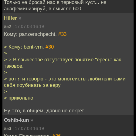
Только не бросай нас в терновый куст... не
анафеминизируй, в смысле 600
Hiller
»
#52 |
17.07.08 16:19
Кому: panzerschpecht,
#33
> Кому: bent-vrn,
#30
>
> > В язычестве отсутствует понятие "ересь" как
таковое.
>
> вот я и говорю - это монотеисты любители сами
себя поубивать за веру
>
> прикольно
Ну это, в общем, давно не секрет.
Oshib-kun
»
#53 |
17.07.08 16:19