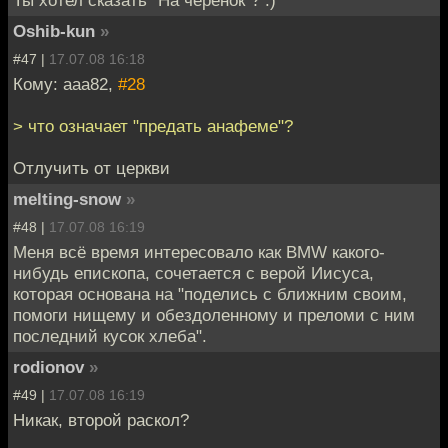
Oshib-kun
»
#47 |
17.07.08 16:18
Кому: aaa82,
#28
> что означает "предать анафеме"?
Отлучить от церкви
melting-snow
»
#48 |
17.07.08 16:19
Меня всё время интересовало как BMW какого-
нибудь епископа, сочетается с верой Иисуса,
которая основана на "поделись с ближним своим,
помоги нищему и обездоленному и преломи с ним
последний кусок хлеба".
rodionov
»
#49 |
17.07.08 16:19
Никак, второй раскол?