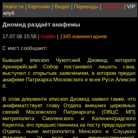
Новости
|
Картинки
|
Видео
|
Переводы
|
Магазин
|
VIP
клуб
Диомид раздаёт анафемы
17.07.08 15:58
|
Goblin
|
1345 комментариев
С мест сообщают:
Бывший епископ Чукотский Диомид, которого
Архиерейский Собор постановил лишить сана,
выступил с открытым заявлением, в котором предал
анафеме Патриарха Московского и всея Руси Алексия
II.
В этом документе епископ Диомид заявил также, что
анафематствует главу Отдела внешних церковных
связей Московского Патриархата (ОВЦС МП)
митрополита Смоленского и Калининградского
Кирилла, его предшественника на посту председателя
Отдела, ныне митрополита Минского и Слуцкого
Филарета, "и всех их предшественников,