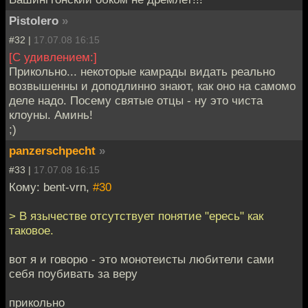
Pistolero
»
#32 |
17.07.08 16:15
[C удивлением:]
Прикольно... некоторые камрады видать реально
возвышенны и доподлинно знают, как оно на самомо
деле надо. Посему святые отцы - ну это чиста
клоуны. Аминь!
;)
panzerschpecht
»
#33 |
17.07.08 16:15
Кому: bent-vrn,
#30
> В язычестве отсутствует понятие "ересь" как
таковое.
вот я и говорю - это монотеисты любители сами
себя поубивать за веру
прикольно