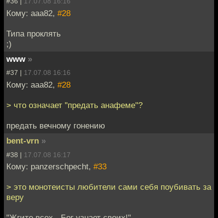
#36 |
17.07.08 16:16
Кому: aaa82,
#28
Типа проклять
;)
www
»
#37 |
17.07.08 16:16
Кому: aaa82,
#28
> что означает "предать анафеме"?
предать вечному гонению
bent-vrn
»
#38 |
17.07.08 16:17
Кому: panzerschpecht,
#33
> это монотеисты любители сами себя поубивать за
веру
"Жгите всех - Бог узнает своих!"