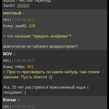
Фраза - чистый термояд!
Зач0т! ;))))))))
местный
»
#64 |
17.07.08 16:27
Кому: aaa82,
#28
> что означает "предать анафеме"?
фактически он забанил модераторов!!!
BOV
»
#65 |
17.07.08 16:27
Кому: Hiller,
#61
> Просто приговорить по каким-нибудь там своим
законам. Пусть боится :))
Ага, 15 лет расстрела и пожизненный ицык с
гвоздями! :)
Korsar
»
#66 |
17.07.08 16:28