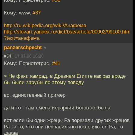
Кому: Порнотетрис,
#36
Кому: www,
#37
http://ru.wikipedia.org/wiki/Анафема
http://slovari.yandex.ru/dict/bse/article/00002/99100.htm
?text=анафема
panzerschpecht
»
#54 |
17.07.08 16:20
Кому: Порнотетрис,
#41
> Не факт, камрад, в Древнем Египте как раз вроде
бы были зарубы по этому поводу
во, единственный пример
да и то - там смена иерархии богов же была
вот если бы одни жрецы Ра порезали других жрецов
Ра за то, что они неправильно поклоняются Ра, то
даааа