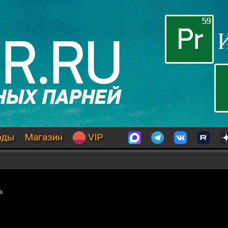
оды
Магазин
VIP
а.