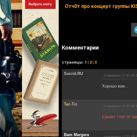
Отч0т про концерт группы KI
Комментарии
cтраницы: 1 |
2
|
3
Suicid.RU
отправлено 17.07.08 
Хорошо вам...
Tac-Tic
отправлено 17.07.08 
[грызет стол от за
Bam Margera
отправлено 17.07.08 