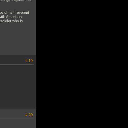
 of its irreverent
with American
soldier who is
# 19
# 20