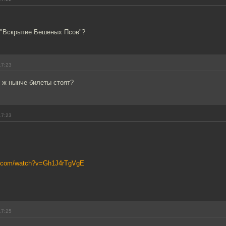
т "Вскрытие Бешеных Псов"?
17:23
 ж нынче билеты стоят?
17:23
e.com/watch?v=Gh1J4rTgVgE
17:25