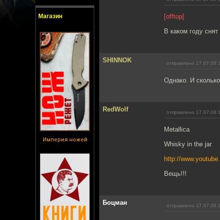
Магазин
[offtop]
В каком году сня
SHINNOK
отправлено 17.07.08 
Однако. И сколько
RedWolf
отправлено 17.07.08 
Metallica
Империя ножей
Whisky in the jar
http://www.youtub
Вещь!!!
Боцман
отправлено 17.07.08 