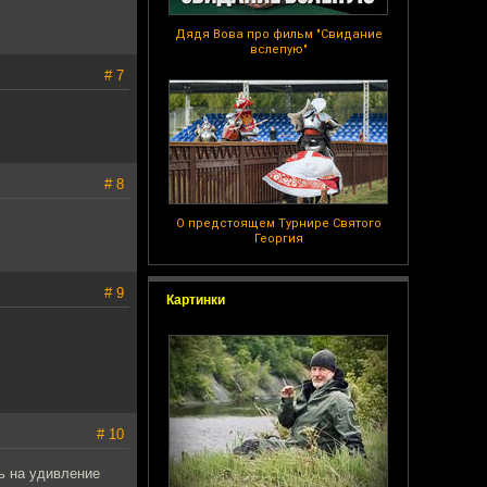
Дядя Вова про фильм "Свидание
вслепую"
# 7
# 8
О предстоящем Турнире Святого
Георгия
# 9
Картинки
# 10
сь на удивление