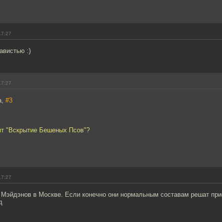
17:27
авистью :)
17:27
a,
#3
ят "Вскрытие Бешеных Псов"?
17:27
Мэйдэнов в Москве. Если конечно они нормальным составам решат приех
д