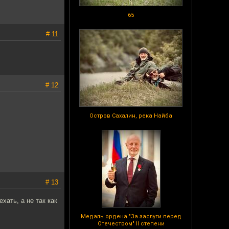
65
# 11
# 12
Остров Сахалин, река Найба
# 13
ать, а не так как
Медаль ордена "За заслуги перед
Отечеством" II степени