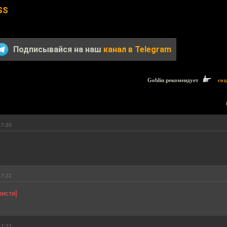
SS
Подписывайся на наш
канал в Telegram
Goblin рекомендует
соз
17:20
17:22
висти]
17:22