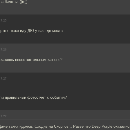
а билеты :((((((
17:25
рте я тоже иду ДЮ у вас где места
17:26
сскажешь несостоятельным как оно?
17:27
]
 ли правильный фотоотчет с события?
17:27
Даже таких идолов. Сходив на Скорпов... Разве что Deep Purple оказали