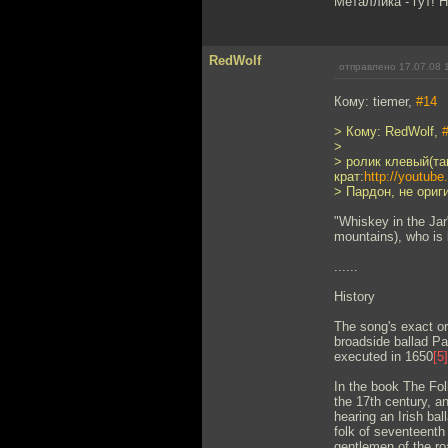
Металлика - гут! 
RedWolf
отправлено 17.07.08 
Кому: tiemer,
#14
> Кому: RedWolf,
>
> ролик клевый(та
крат:
http://youtub
> Пардон, не ориг
"Whiskey in the Jar
mountains), who is b
......
History
The song's exact or
broadside ballad Pa
executed in 1650
[5]
In the book The Fol
the 17th century, a
hearing an Irish ba
folk of seventeenth
gentlemen of the ro