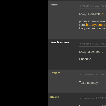
tiemer
отправлено 17.07.08 
Кому: RedWolf,
#5
ролик клевый(там 
крат:
http://youtub
Пардон, не оригин
Bam Margera
отправлено 17.07.08 
Кому: divxkino,
#1
Спасибо
Edward
отправлено 17.07.08 
Тоже посещу.
aaabra
отправлено 17.07.08 