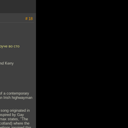
# 18
руче во сто
and Kerry
 of a contemporary
 an Irish highwayman
song originated in
inspired by Gay
Lomax states, "The
cotland) where the
elings inspired this