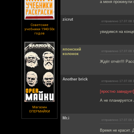
а меня прокинули н
zicrut
отправлено 17.07.08 
Советские
учебники 1940-50х
увидимся на конце
годов
японский
отправлено 17.07.08 
колонок
Ждёт отчёт!!! Ра
Another brick
отправлено 17.07.08 
[яростно завидует
А не планируется
Магазин
ОПЕРМАЙКИ
Mr.i
отправлено 17.07.08 
Время не красит. 