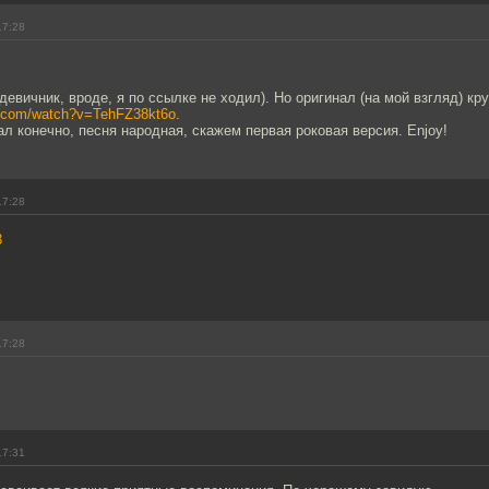
17:28
девичник, вроде, я по ссылке не ходил). Но оригинал (на мой взгляд) кру
e.com/watch?v=TehFZ38kt6o
.
ал конечно, песня народная, скажем первая роковая версия. Enjoy!
17:28
3
17:28
17:31