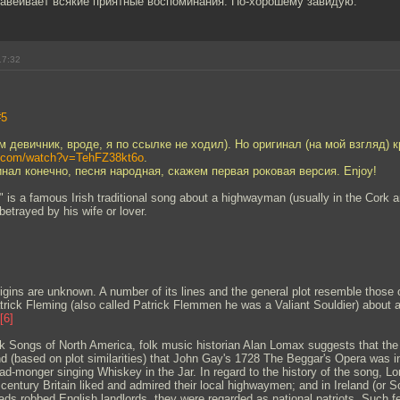
Навеивает всякие приятные воспоминания. По-хорошему завидую.
17:32
#5
м девичник, вроде, я по ссылке не ходил). Но оригинал (на мой взгляд) к
e.com/watch?v=TehFZ38kt6o
.
инал конечно, песня народная, скажем первая роковая версия. Enjoy!
" is a famous Irish traditional song about a highwayman (usually in the Cork 
etrayed by his wife or lover.
igins are unknown. A number of its lines and the general plot resemble those
trick Fleming (also called Patrick Flemmen he was a Valiant Souldier) about
[6]
k Songs of North America, folk music historian Alan Lomax suggests that the 
nd (based on plot similarities) that John Gay's 1728 The Beggar's Opera was 
llad-monger singing Whiskey in the Jar. In regard to the history of the song, 
 century Britain liked and admired their local highwaymen; and in Ireland (or S
ads robbed English landlords, they were regarded as national patriots. Such fe