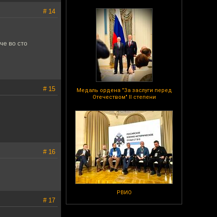
# 14
че во сто
# 15
Медаль ордена "За заслуги перед
Отечеством" II степени
# 16
РВИО
# 17