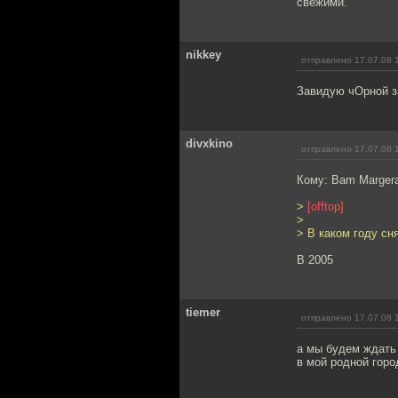
свежими.
nikkey
отправлено 17.07.08 
Завидую чОрной з
divxkino
отправлено 17.07.08 
Кому: Bam Marger
>
[offtop]
>
> В каком году сн
В 2005
tiemer
отправлено 17.07.08 
а мы будем ждать 
в мой родной горо