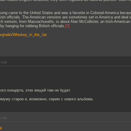
song came to the United States and was a favorite in Colonial America because
itish officials. The American versions are sometimes set in America and deal 
h version, from Massachusetts, is about Alan McCollister, an Irish-American 
y hanging for robbing British officials.
[7]
.org/wiki/Whiskey_in_the_Jar
17:35
ого концерта, этих вещей там не будет.
муму старое и, возможно, серию с нового альбома.
17:36
4