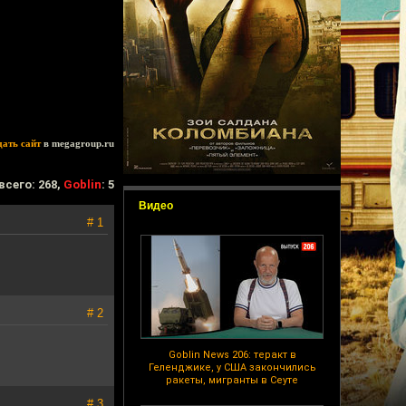
дать сайт
в megagroup.ru
всего: 268,
Goblin
: 5
Видео
# 1
# 2
Goblin News 206: теракт в
Геленджике, у США закончились
ракеты, мигранты в Сеуте
# 3