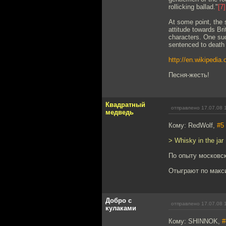
rollicking ballad."
[7]
At some point, the 
attitude towards Br
characters. One suc
sentenced to death b
http://en.wikipedia
Песня-жесть!
Квадратный
отправлено 17.07.08 
медведь
Кому: RedWolf,
#5
> Whisky in the jar
По опыту московск
Отыграют по макси
Добро с
отправлено 17.07.08 
кулаками
Кому: SHINNOK,
#