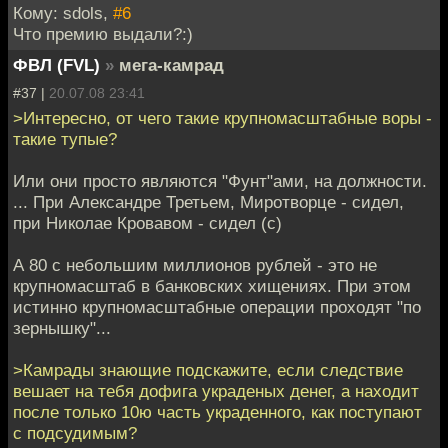
Кому: sdols,
#6
Что премию выдали?:)
ФВЛ (FVL)
»
мега-камрад
#37 |
20.07.08 23:41
>Интересно, от чего такие крупномасштабные воры -
такие тупые?
Или они просто являются "Фунт"ами, на должности.
... При Александре Третьем, Миротворце - сидел,
при Николае Кровавом - сидел (с)
А 80 с небольшим миллионов рублей - это не
крупномасштаб в банковских хищениях. При этом
истинно крупномасштабные операции проходят "по
зернышку"...
>Камрады знающие подскажите, если следствие
вешает на тебя дофига украденых денег, а находит
после только 10ю часть украденного, как поступают
с подсудимым?