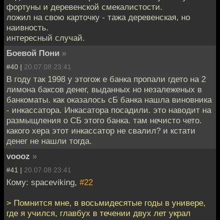
фортуны и деревенской смекалистости.
ложил на свою карточку - тажа деревенская, но
наивность.
интересный случай.
Боевой Пони
»
#40 |
20.07.08 23:41
В году так 1998 у этогож е банка пропали гдето на 2
лимона баксов денег, выданных но незалеженых в
банкоматы. как оказалось сБ банка нашла виновника
- инкассатора. Инкасатора посадили. это наводит на
размыщления о СБ этого банка. там нечисто чето.
какого хера этот инкассатор не свалил? и кстати
денег не нашли тогда.
voooz
»
#41 |
20.07.08 23:41
Кому: spaceviking,
#22
> Помнится мне, в восьмидесятые годы в универе,
где я учился, главбух в течении двух лет украл