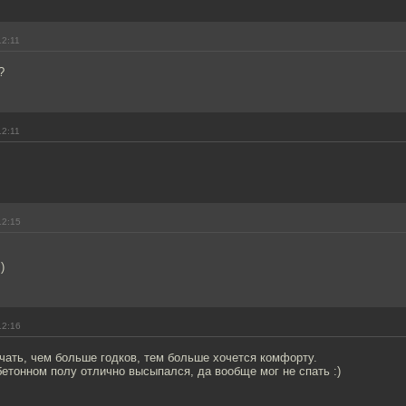
12:11
?
12:11
12:15
)
12:16
чать, чем больше годков, тем больше хочется комфорту.
бетонном полу отлично высыпался, да вообще мог не спать :)