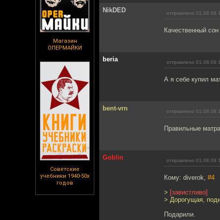
NikDED
отправлено 01.08.08 
Качественный сон 
Магазин
ОПЕРМАЙКИ
beria
отправлено 01.08.08 
А я себе купил ма
bent-vrn
отправлено 01.08.08 
Правильные матрас
Goblin
отправлено 01.08.08 
Советские
учебники 1940-50х
Кому: diverok,
#4
годов
>
[завистливо]
> Дорогущая, поди
Подарили.