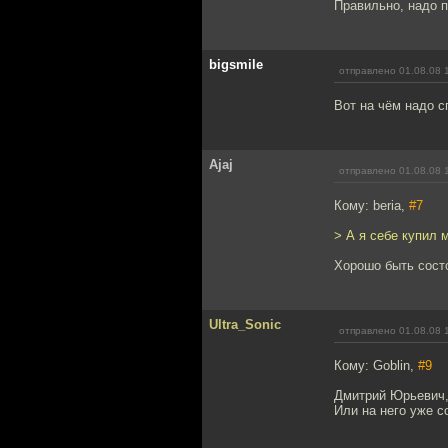
Правильно, надо п
bigsmile
отправлено 01.08.08 
Вот на чём надо 
Ajaj
отправлено 01.08.08 
Кому: beria,
#7
> А я себе купил 
Хорошо быть сост
Ultra_Sonic
отправлено 01.08.08 
Кому: Goblin,
#9
Дмитрий Юрьевич,
Или на него уже с