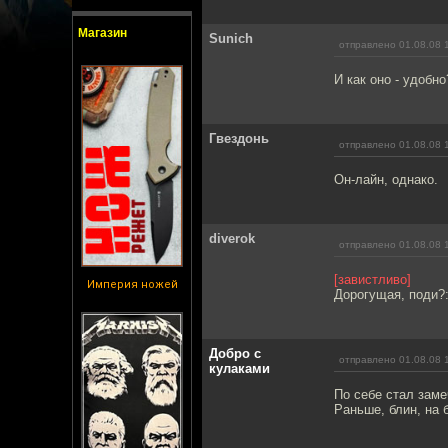
Магазин
Sunich
отправлено 01.08.08 
И как оно - удобно
Гвездонь
отправлено 01.08.08 
Он-лайн, однако.
diverok
отправлено 01.08.08 
[завистливо]
Империя ножей
Дорогущая, поди?:
Добро с
отправлено 01.08.08 
кулаками
По себе стал заме
Раньше, блин, на 