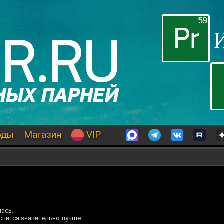
оды
Магазин
VIP
лась.
 спится значительно лучше.