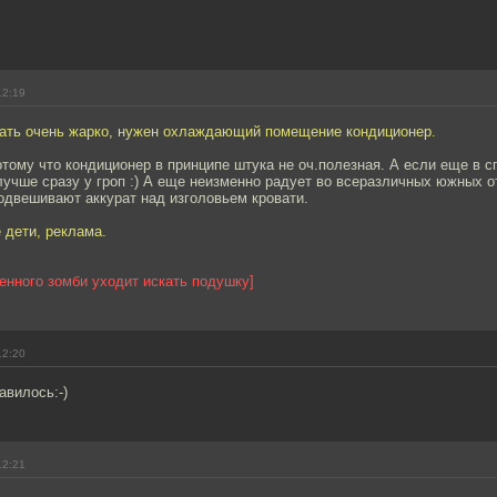
12:19
пать очень жарко, нужен охлаждающий помещение кондиционер.
отому что кондиционер в принципе штука не оч.полезная. А если еще в 
лучше сразу у гроп :) А еще неизменно радует во всеразличных южных о
одвешивают аккурат над изголовьем кровати.
е дети, реклама.
енного зомби уходит искать подушку]
12:20
авилось:-)
12:21