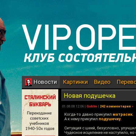
Картинки
Видео
Перев
Новости
Новая подушечка
01.08.08 12:06 |
Goblin
|
242 комментария
»
Когда-то давно прикупил
матрасик
.
А к нему прикупил
подушечку
.
Ситуация с шеей, безусловно, улучши
Чудесное исцеление не наступило, но