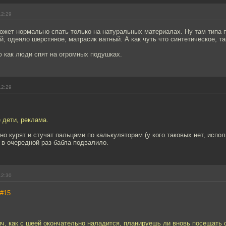
12:29
ожет нормально спать только на натуральных материалах. Ну там типа 
, одеяло шерстяное, матрасик ватный. А как чуть что синтетическое, та
ю как люди спят на огромных подушках.
12:29
е дети, реклама.
о курят и стучат пальцами по калькуляторам (у кого таковых нет, испо
 в очередной раз бабла подвалило.
12:30
#15
ч, как с шеей окончательно наладится, планируешь ли вновь посещать 