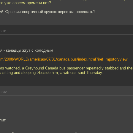
го уже совсем времени нет?
рий Юрьевич спортивный кружок перестал посещать?
12:31
я - канадцы жгут с холодным
.com/2008/WORLD/americas/07/31/canada.bus/index.html?iref=mpstoryview
elers watched, a Greyhound Canada bus passenger repeatedly stabbed and the
sitting and sleeping >beside him, a witness said Thursday.
12:32
лит.