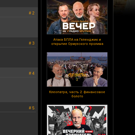
# 2
Атака БПЛА на Геленджик и
# 3
открытие Ормузского пролива
# 4
Клеопатра, часть 2: финансовое
болото
# 5