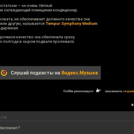
статком — он очень тёплый.
жен охлаждающий помещение кондиционер.
овата, не обеспечивает должного качества сна.
рили другую, называется
Tempur Symphony Medium
.
одаренная.
должное качество сна обеспечила сразу.
то полгода в сыром подвале пролежала.
Слушай подкасты на
Яндекс.Музыка
Goblin рекомендует
заказывать
создан
в
12:09
беспокоит?