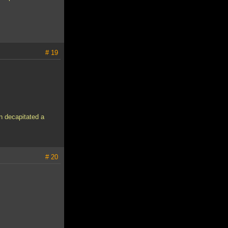
# 19
n decapitated a
# 20