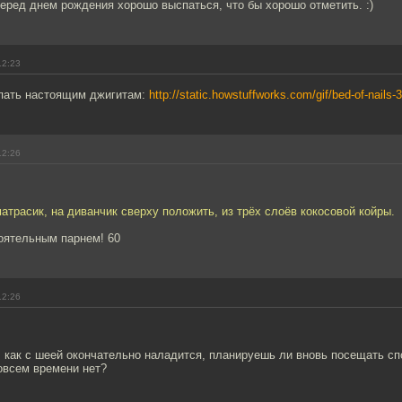
еред днем рождения хорошо выспаться, что бы хорошо отметить. :)
12:23
спать настоящим джигитам:
http://static.howstuffworks.com/gif/bed-of-nails-3
12:26
матрасик, на диванчик сверху положить, из трёх слоёв кокосовой койры.
оятельным парнем! 60
12:26
 как с шеей окончательно наладится, планируешь ли вновь посещать сп
овсем времени нет?