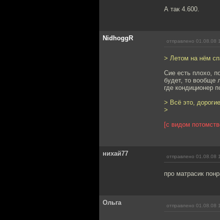
А так 4.600.
NidhoggR
отправлено 01.08.08 
> Летом на нём с
Сие есть плохо, п
будет, то вообще 
где кондиционер п
> Всё это, дороги
>
[с видом потомств
нихай77
отправлено 01.08.08 
про матрасик понр
Ольга
отправлено 01.08.08 