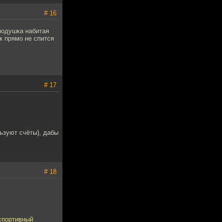
# 16
подушка набитая
к прямо не спится
# 17
льзуют счёты), дабы
# 18
спортивный