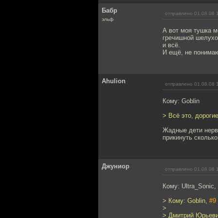
Бабр
отправлено 01.08.08 
эльф
А вот моя тушка м
гречишной шелухой
и всё.
И ещё, не понима
Ahulion
отправлено 01.08.08 
Кому: Goblin
> Всё это, дороги
Жадные дети нервн
прикинуть сколько
Джуниор
отправлено 01.08.08 
Кому: Ultra_Sonic,
> Кому: Goblin,
#9
>
> Дмитрий Юрьеви