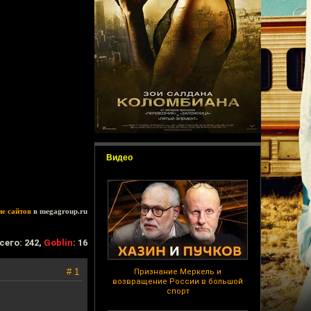
Видео
ие сайтов
в megagroup.ru
сего: 242,
Goblin
: 16
# 1
Признание Меркель и
возвращение России в большой
спорт