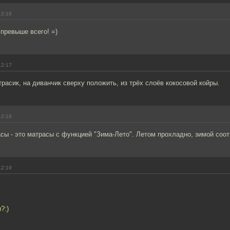
12:16
превыше всего! =)
12:17
трасик, на диванчик сверху положить, из трёх слоёв кокосовой койры.
12:18
ы - это матрасы с функцией "Зима-Лето". Летом прохладно, зимой соот
12:19
?:)