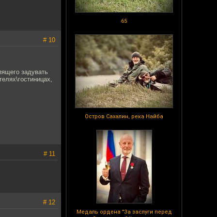
65
# 10
спящего задувать
телях\гостиницах,
Остров Сахалин, река Найба
# 11
# 12
Медаль ордена "За заслуги перед