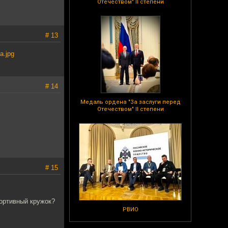
Отечеством" II степени
# 13
a.jpg
# 14
Медаль ордена "За заслуги перед
Отечеством" II степени
# 15
ортивный кружок?
РВИО