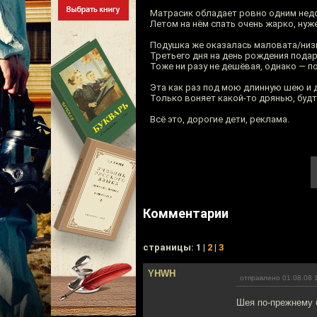
Матрасик обладает ровно одним недо
Летом на нём спать очень жарко, ну
Подушка же оказалась маловата/низк
Третьего дня на день рождения пода
Тоже ни разу не дешёвая, однако — п
Эта как раз под мою длинную шею и 
Только воняет какой-то дрянью, буд
Всё это, дорогие дети, реклама.
Комментарии
cтраницы: 1 |
2
|
3
YHWH
отправлено 01.08.08 
Шея по-прежнему 