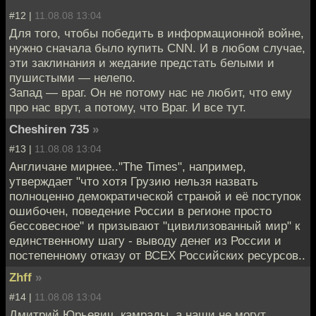
#12 |
11.08.08 13:04
Для того, чтобы победить в информационной войне,
нужно сначала было купить CNN. И в любом случае,
эти заклинания и жедание предстать белыми и
пушистыми — нелепо.
Запад — враг. Он не потому нас не любит, что ему
про нас врут, а потому, что Враг. И все тут.
Cheshiren 735
»
#13 |
11.08.08 13:04
Англичане мирнее.."The Times", например,
утверждает "что хотя Грузию нельзя назвать
полноценно демократической страной и её поступок
ошибочен, поведение России в регионе просто
бессовесное" и призывают "цивилизованный мир" к
единственному шагу - выводу денег из России и
постепенному отказу от ВСЕХ Российских ресурсов..
Zhff
»
#14 |
11.08.08 13:04
Дмитрий Юрьевич, камрады, а наши не могут