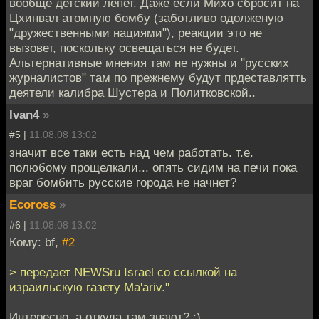
вообще детский лепет. Даже если Михо сбросит на
Цхинвал атомную бомбу (заботливо одолженую
"дружественными нациями"), реакции это не
вызовет, поскольку освещаться не будет.
Альтернативные мнения там не нужны и "русских
журналистов" там по прежнему будут прдеставлятть
деятели калибра Шустера и Политковской..
Ivan4
»
#5 |
11.08.08 13:02
значит все таки есть над чем работать. т.е.
полюбому прощелкали... опять сидим на печи пока
враг бомбить русские города не начнет?
Ecoross
»
#6 |
11.08.08 13:02
Кому: bf,
#2
> передает NEWSru Israel со ссылкой на
израильскую газету Ma'ariv."
Интересно, а откуда там знают? :)