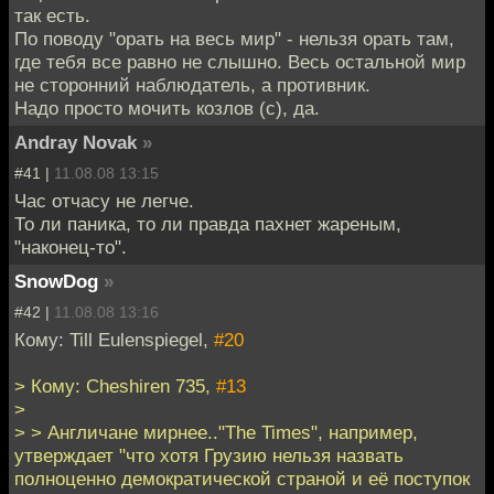
так есть.
По поводу "орать на весь мир" - нельзя орать там,
где тебя все равно не слышно. Весь остальной мир
не сторонний наблюдатель, а противник.
Надо просто мочить козлов (с), да.
Andray Novak
»
#41 |
11.08.08 13:15
Час отчасу не легче.
То ли паника, то ли правда пахнет жареным,
"наконец-то".
SnowDog
»
#42 |
11.08.08 13:16
Кому: Till Eulenspiegel,
#20
> Кому: Cheshiren 735,
#13
>
> > Англичане мирнее.."The Times", например,
утверждает "что хотя Грузию нельзя назвать
полноценно демократической страной и её поступок