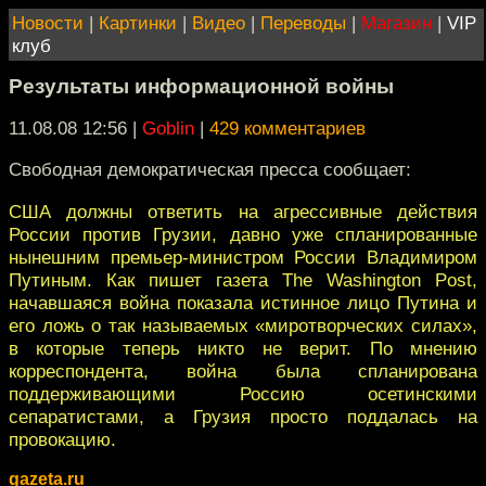
Новости
|
Картинки
|
Видео
|
Переводы
|
Магазин
|
VIP
клуб
Результаты информационной войны
11.08.08 12:56
|
Goblin
|
429 комментариев
Свободная демократическая пресса сообщает:
США должны ответить на агрессивные действия
России против Грузии, давно уже спланированные
нынешним премьер-министром России Владимиром
Путиным. Как пишет газета The Washington Post,
начавшаяся война показала истинное лицо Путина и
его ложь о так называемых «миротворческих силах»,
в которые теперь никто не верит. По мнению
корреспондента, война была спланирована
поддерживающими Россию осетинскими
сепаратистами, а Грузия просто поддалась на
провокацию.
gazeta.ru