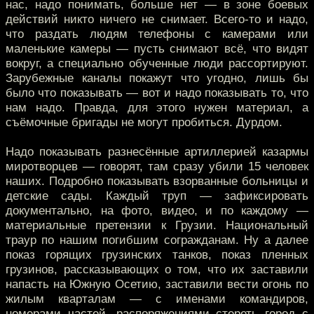
нас, надо понимать, больше нет — в зоне боевых
действий никто ничего не снимает. Всего-то и надо,
что раздать людям телефоны с камерами или
маленькие камеры — пусть снимают всё, что видят
вокруг, а специально обученные люди рассортируют.
Зарубежные каналы покажут что угодно, лишь бы
было что показывать — вот и надо показывать то, что
нам надо. Правда, для этого нужен материал, а
съёмочные бригады не могут пробиться. Дурдом.
Надо показывать разнесённые артиллерией казармы
миротворцев — говорят, там сразу убили 15 человек
наших. Подробно показывать взорванные больницы и
детские сады. Каждый труп — зафиксировать
документально, на фото, видео, и по каждому —
материальные претензии к Грузии. Национальный
траур по нашим погибшим согражданам. Ну а далее
показ горящих грузинских танков, показ пленных
грузинов, рассказывающих о том, что их заставили
напасть на Южную Осетию, заставили вести огонь по
жилым кварталам — с именами командиров,
номерами частей, распоряжениями стереть город с