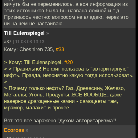
ничуть бы не переменилось, а вся информация из
этих источников была бы названа ложной и т.д.
Признаюсь честно: вопросом не владею, через это
ни на чем не настаиваю.
Till Eulenspiegel
»
#37 |
11.08.08 13:13
Кому: Cheshiren 735,
#33
> Кому: Till Eulenspiegel,
#20
> > Правильно! Не фиг пользовать "авторитарную"
нефть. Правда, непонятно какую тогда использовать.
>
> Почему только нефть? Газ, Древесину, Железо,
Металлы, Уголь, Продукты..ВСЕ ВООБЩЕ..даже
наверное драгоценные камни - самоцветы там,
мрамор, малахит и прочее..
Вот это все заражено "духом авторитаризма"!
Ecoross
»