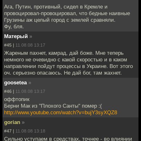
Ага, Путин, противный, сидел в Кремле и
провоцировал-провоцировал, что бедные наивные
Грузины аж целый город с землей сравняли.
Фу, бля.
Матерый
»
#45 |
11.08.08 13:17
Жареным пахнет, камрад, дай боже. Мне теперь
немного не очевидно с какой скоростью и в каком
направлении пойдут процессы в Украине. Вот этого
оч. серьезно опасаюсь. Не дай бог, там жахнет.
goosetea
»
#46 |
11.08.08 13:17
оффтопик
Берни Мак из "Плохого Санты" помер :(
http://www.youtube.com/watch?v=bujY3syXQZ8
gorian
»
#47 |
11.08.08 13:18
Сильно уступаем в средствах, точнее - во влиянии