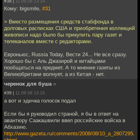
#38 |
11.08.08 13:14
Кому: bigsmile,
#31
> Вместо размещения средств стабфонда в
долговых расписках США и приобретения коллекций
живописи надо было бы прикупить пару газет и
телеканалов вместе с редакторами.
Евроньюс, Russia Today, Вести 24... Не все сразу.
Хорошо бы с Аль Джазирой и китайцами
пообщаться на предмет. А то мнение газеты из
Великобритани волнует, а из Китая - нет.
черенок для буша
»
#39 |
11.08.08 13:15
а вот и эдичка голосок подал
Если бы я руководил страной, я бы в ответ на
авантюру Саакашвили ввел российские войска в
Абхазию.
http://www.gazeta.ru/comments/2008/08/10_a_2807295.
shtml