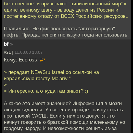
бессовесное" и призывают "цивилизованный мир" к
единственному шагу - выводу денег из России и
постепенному отказу от ВСЕХ Российских ресурсов..
Правильно! Не фиг пользовать "авторитарную"
нефть. Правда, непонятно какую тогда использовать.
bf
»
#21 |
11.08.08 13:07
Кому: Ecoross,
#7
> передает NEWSru Israel со ссылкой на
израильскую газету Ma'ariv."
>
> Интересно, а откуда там знают? :)
А какое это имеет значение? Информация в мозги
людям кидается. У нас если пройдёт начнут орать
про плохой САСШ. Если у них это допустят, то
начнут говорить о братской помощи маленькому но
гордому народу. И невозможности решить из-за