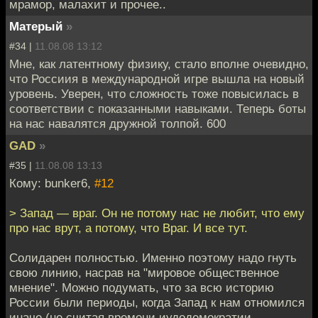
мрамор, малахит и прочее..
Матерый
»
#34 |
11.08.08 13:12
Мне, как латентному физику, стало вполне очевидно,
что Россиия в международной игре вышла на новый
уровень. Уверен, что сложность тоже повысилась в
соответствии с показанными навыками. Теперь боты
на нас навалятся дружной толпой. 600
GAD
»
#35 |
11.08.08 13:13
Кому: bunker6,
#12
> Запад — враг. Он не потому нас не любит, что ему
про нас врут, а потому, что Враг. И все тут.
Солидарен полностью. Именно поэтому надо гнуть
свою линию, насрав на "мировое общественное
мнение". Можно подумать, что за всю историю
России были периоды, когда Запад к нам отномился
иначе (не считая времени иудодемократии