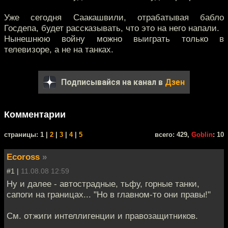
Уже сегодня Саакашвили, отрабатывая бабло
Госдепа, будет рассказывать, что это на него напали.
Нынешнюю войну можно выиграть только в
телевизоре, а не на танках.
Подписывайся на канал в
Дзен
Комментарии
cтраницы: 1 |
2
|
3
|
4
|
5
всего: 429,
Goblin
: 10
Ecoross
»
#1 |
11.08.08 12:59
Ну и далее - автострадные, тьфу, горные танки,
сапоги на границах... "Но в главном-то они правы!"
См. отжиги интеллигенции и правозащитников.