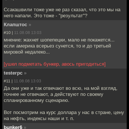
Ссакашвили тоже уже не раз сказал, что это мы на
него напали. Это тоже - "результат"?
Клапштос
»
#10 |
11.08.08 13:03
мнение: жахнет шопепецки, мало не покажется...
если америка всерьез сунется, то и до третьей
мировой недалеко...
[ушел подметать бункер, авось пригодиться]
testerpc
»
#11 |
11.08.08 13:03
Да они уже и так отвечают во всю, на мой взгляд,
точнее не отвечают, а действуют по своему
спланированному сценарию.
Вот посмотрим на курс доллара у нас в стране, цену
на нефть, индексы наши и т. п.
bunker6
»