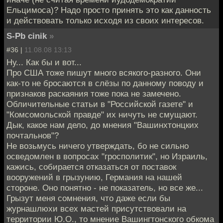
Ельцимоса)? Надо просто принять это как данность
и действовать только исходя из своих интересов.
S-Pb cinik
»
#36 |
11.08.08 13:13
Ну... Как бы и вот...
Про США тоже пишут много всякого-разного. Они
как-то не бросаются в слёзы по данному поводу и
признаков раскаяния тоже пока не замечено.
Обличительные статьи в "Российской газете" и
"Комсомольской правде" их ничуть не смущают.
Дык, какое нам дело, до мнения "Вашинхтонцких
почтальнов"?
Не возьмусь ничего утверждать, бо не сильно
осведомлен в вопросах "гросполитик", но Израиль,
кажись, собирается отказаться от поставок
вооружений в грызунию, Германия на нашей
стороне. Оно понятно - не показатель, но все же...
Грызут меня сомнения, что даже если бы
журнашлюхи всех мастей присутствовали на
территории Ю.О., то мнение Вашингтонского обкома