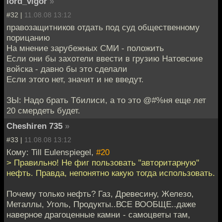
lord_vigor
»
#32 |
11.08.08 13:12
правозащитников отдать под суд общественному
порицанию
На мнение зарубежных СМИ - положить
Если они бы захотели ввести в грузию Натовские
войска - давно бы это сделали
Если этого нет, значит и не введут.
ЗЫ: Надо брать Тбилиси, а то это @#%ня еще лет
20 смердеть будет.
Cheshiren 735
»
#33 |
11.08.08 13:12
Кому: Till Eulenspiegel,
#20
> Правильно! Не фиг пользовать "авторитарную"
нефть. Правда, непонятно какую тогда использовать.
Почему только нефть? Газ, Древесину, Железо,
Металлы, Уголь, Продукты..ВСЕ ВООБЩЕ..даже
наверное драгоценные камни - самоцветы там,