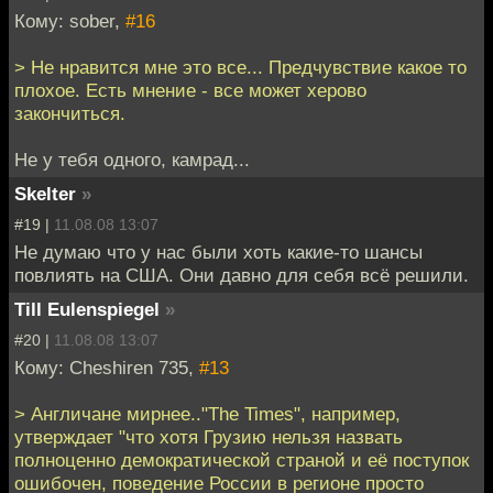
Кому: sober,
#16
> Не нравится мне это все... Предчувствие какое то
плохое. Есть мнение - все может херово
закончиться.
Не у тебя одного, камрад...
Skelter
»
#19 |
11.08.08 13:07
Не думаю что у нас были хоть какие-то шансы
повлиять на США. Они давно для себя всё решили.
Till Eulenspiegel
»
#20 |
11.08.08 13:07
Кому: Cheshiren 735,
#13
> Англичане мирнее.."The Times", например,
утверждает "что хотя Грузию нельзя назвать
полноценно демократической страной и её поступок
ошибочен, поведение России в регионе просто