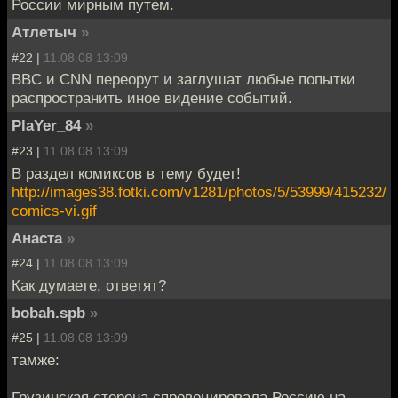
России мирным путем.
Атлетыч
»
#22 |
11.08.08 13:09
BBC и CNN переорут и заглушат любые попытки
распространить иное видение событий.
PlaYer_84
»
#23 |
11.08.08 13:09
В раздел комиксов в тему будет!
http://images38.fotki.com/v1281/photos/5/53999/415232/
comics-vi.gif
Анаста
»
#24 |
11.08.08 13:09
Как думаете, ответят?
bobah.spb
»
#25 |
11.08.08 13:09
тамже:
Грузинская сторона спровоцировала Россию на