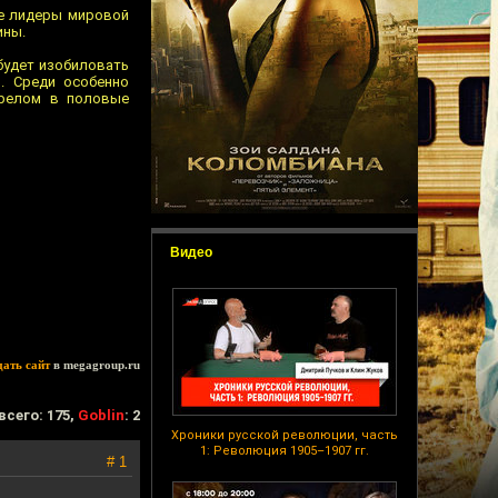
се лидеры мировой
ины.
будет изобиловать
. Среди особенно
трелом в половые
Видео
дать сайт
в megagroup.ru
всего: 175,
Goblin
: 2
Хроники русской революции, часть
1: Революция 1905–1907 гг.
# 1