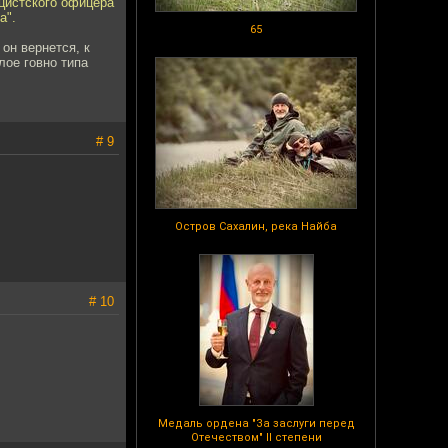
цистского офицера
а".
65
 он вернется, к
лое говно типа
# 9
Остров Сахалин, река Найба
# 10
Медаль ордена "За заслуги перед
Отечеством" II степени