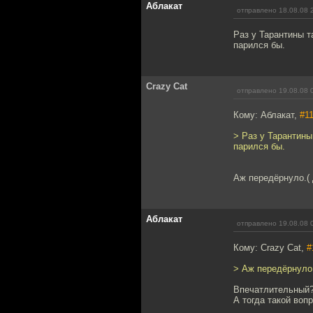
Аблакат
отправлено 18.08.08 
Раз у Тарантины т
парился бы.
Crazy Cat
отправлено 19.08.08 
Кому: Аблакат,
#1
> Раз у Тарантины
парился бы.
Аж передёрнуло.(
Аблакат
отправлено 19.08.08 
Кому: Crazy Cat,
#
> Аж передёрнуло.
Впечатлительный
А тогда такой воп