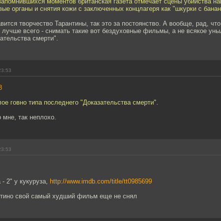
запомнившихся моментов британская газета отмечает сцены убийства на
ые органы и снятия кожи с заключенных концлагеря как "шкурки с банан
вится творчество Тарантины, так это за постоянство. А вообще, рад, что
т лучше всего - снимать такие вот бездуховные фильмы, а не всякое уны
ательства смерти".
23:53
8
лое говно типа последнего "Доказательства смерти".
о мне, так неплохо.
23:53
- 2" у кукуруза,
http://www.imdb.com/title/tt0985699
нтино свой самый худший фильм еще не снял