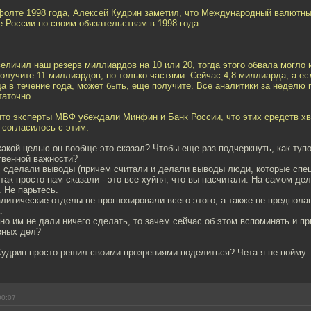
фолте 1998 года, Алексей Кудрин заметил, что Международный валютн
 России по своим обязательствам в 1998 года.
личил наш резерв миллиардов на 10 или 20, тогда этого обвала могло и
олучите 11 миллиардов, но только частями. Сейчас 4,8 миллиарда, а ес
да в течение года, может быть, еще получите. Все аналитики за неделю 
таточно.
что эксперты МВФ убеждали Минфин и Банк России, что этих средств хв
 согласилось с этим.
 какой целью он вообще это сказал? Чтобы еще раз подчеркнуть, как туп
твенной важности?
и, сделали выводы (причем считали и делали выводы люди, которые спе
 так просто нам сказали - это все хуйня, что вы насчитали. На самом де
. Не парьтесь.
алитические отделы не прогнозировали всего этого, а также не предпола
.
 но им не дали ничего сделать, то зачем сейчас об этом вспоминать и пр
вных дел?
Кудрин просто решил своими прозрениями поделиться? Чета я не пойму.
00:07