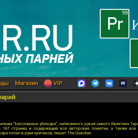
оды
Магазин
VIP
нарий
фильма "Бесславные ублюдки", написанного рукой самого Квентина Тар
из 167 страниц и содержащий все авторские пометки, а также все
ра попал в руки критиков, пишет The Guardian.