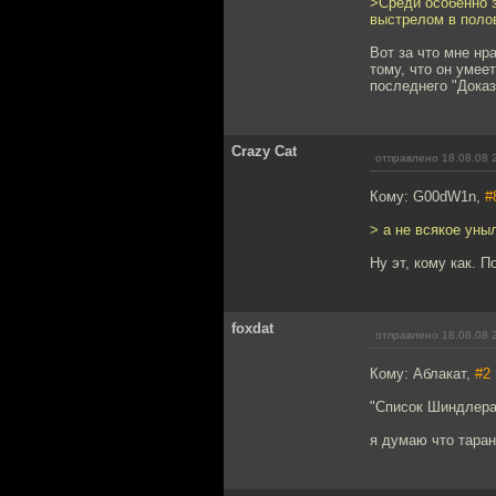
>Среди особенно 
выстрелом в полов
Вот за что мне нра
тому, что он умее
последнего "Доказ
Crazy Cat
отправлено 18.08.08 
Кому: G00dW1n,
#
> а не всякое уны
Ну эт, кому как. П
foxdat
отправлено 18.08.08 
Кому: Аблакат,
#2
"Список Шиндлера 
я думаю что тара