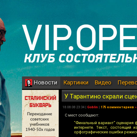
Картинки
Видео
Перев
Новости
У Тарантино скрали сце
18.08.08 23:34 |
Goblin
|
175 комментариев
»
С мест сообщают:
"Финальный вариант" сценария 
интернете. Текст, состоящий 
орфографические ошибки режиссе