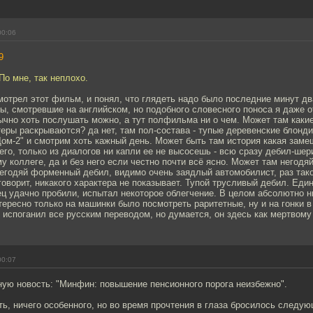
00:06
9
 По мне, так неплохо.
отрел этот фильм, и понял, что глядеть надо было последние минут два
ы, смотревшие на английском, но подобного словесного поноса я даже о
ычно хоть послушать можно, а тут полфильма ни о чем. Может там какие
еры раскрываются? да нет, там пол-состава - тупые деревенские блонд
ом-2" и смотрим хоть кажный день. Может быть там история какая заме
его, только из диалогов ни капли ее не высосешь - всю сразу дебил-шери
у коллеге, да и без него если честно почти всё ясно. Может там негодяй
егодяй форменный дебил, видимо очень заядлый автомобилист, раз так
говорит, никакого характера не показывает. Тупой трусливый дебил. Еди
ец удачно пробили, испытал некоторое облегчение. В целом абсолютно 
ересно только на машинки было посмотреть раритетные, ну и на гонки в
 испоганил все русским переводом, но думается, он здесь как мертвому
00:07
ную новость: "Минфин: повышение пенсионного порога неизбежно".
ть, ничего особенного, но во время прочтения в глаза бросилось следую