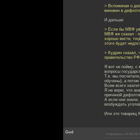
> Вспоминая о де
виновен в дефолте
И дальше:
> Если бы МВФ уве
МВФ же сказал - п
хорошо вести, тог
этого будет недос
> Кудрин сказал, 
правительство РФ
Я вот не пойму, с
вопросы государс
Т.е. мы посчитал
обучены), а потом
Всем всего хватит
Я не верю, что ан
причиной дефолта
А если они знали,
возбуждать уголо
Или это товарищ 
God
отправлено 19.08.08 