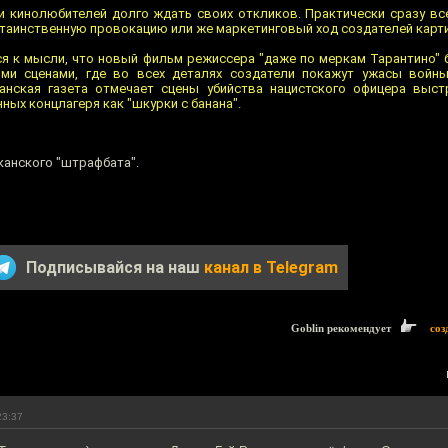
и кинолюбителей долго ждать своих откликов. Практически сразу в
 таинственную провокацию или же маркетинговый ход создателей карт
я к мысли, что новый фильм режиссера "даже по меркам Тарантино" 
ми сценами, где во всех деталях создатели покажут ужасы войны
анская газета отмечает сцены убийства нацистского офицера выс
ных концлагеря как "шкурки с банана".
канского "штрафбата".
Подписывайся на наш
канал в Telegram
Goblin рекомендует
соз
23:37