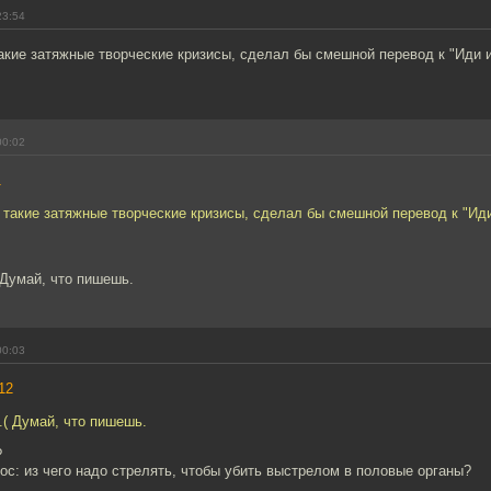
23:54
акие затяжные творческие кризисы, сделал бы смешной перевод к "Иди и
00:02
1
 такие затяжные творческие кризисы, сделал бы смешной перевод к "Иди
 Думай, что пишешь.
00:03
12
( Думай, что пишешь.
?
рос: из чего надо стрелять, чтобы убить выстрелом в половые органы?