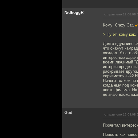
NidhoggR
отправлено 19.08.08 
Кому: Crazy Cat,
#
> Ну эт, кому как.
Долго вдумчиво см
что скажут камрад
ожидал. У него об
интересные характ
всеми любимый "Д
история вроде нич
раскрывает другом
харизматичный? Н
Ничего толком не 
когда ему под кон
часть фильма. Инт
не знаю насколько
God
отправлено 19.08.08 
Прочитал интерес
Новость как новос