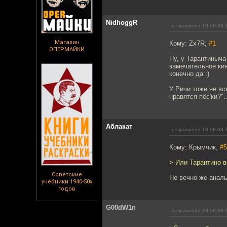
NidhoggR
отправлено 18.08.08 
Магазин
Кому: Zx7R,
#1
ОПЕРМАЙКИ
Ну, у Тарантиныч
замечательное кин
конечно да :)
У Ричи тоже не вс
нравятся пёс'ки?".
Аблакат
отправлено 18.08.08 
Кому: Крымчик,
#5
> Или Тарантино 
Советские
Не вечно же анал
учебники 1940-50х
годов
G00dW1n
отправлено 18.08.08 