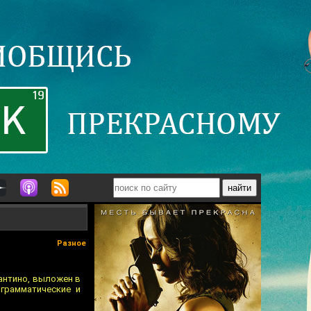
Разное
антино, выложен в
 грамматические и