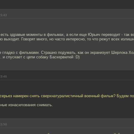
23:43
а есть здравые моменты в фильмах, а если еще Юрьич переводит - так 
о выходит. Говорят много, но часто интересно, то что режут всех излишн
е гладко с фильмами. Страшно подумать, как он экранизует Шерлока Хо
.. и спускает с цепи собаку Баскервилей :D)
23:46
всерьез намерен снять сверхнатуралистичный военный фильм? Будем по
ьные изнасилования снимать.
23:50