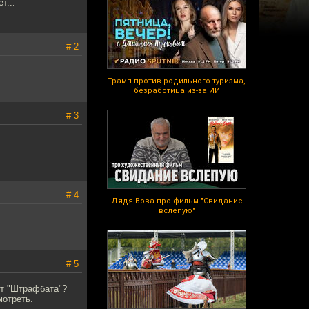
т...
# 2
Трамп против родильного туризма,
безработица из-за ИИ
# 3
# 4
Дядя Вова про фильм "Свидание
вслепую"
# 5
т "Штрафбата"?
мотреть.