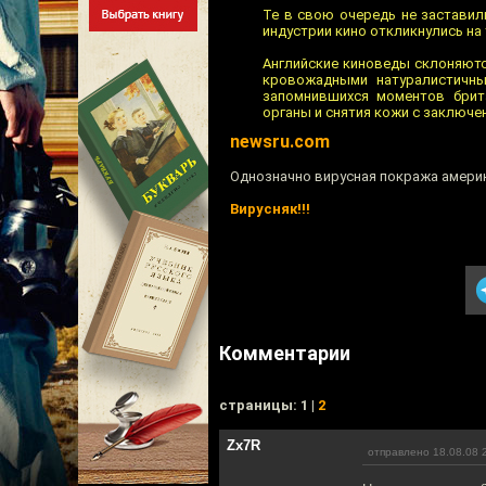
Те в свою очередь не заставил
индустрии кино откликнулись на
Английские киноведы склоняютс
кровожадными натуралистичны
запомнившихся моментов брит
органы и снятия кожи с заключен
newsru.com
Однозначно вирусная покража амери
Вирусняк!!!
Комментарии
cтраницы: 1 |
2
Zx7R
отправлено 18.08.08 