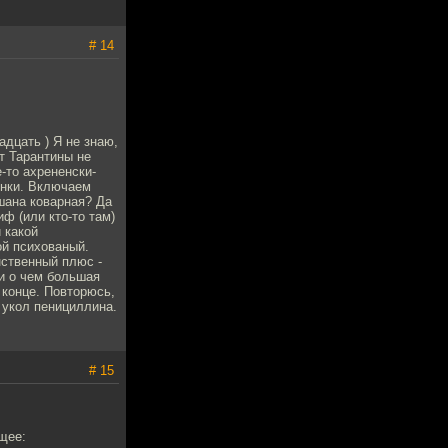
# 14
дцать ) Я не знаю,
т Тарантины не
-то ахрененски-
инки. Включаем
шана коварная? Да
ф (или кто-то там)
 какой
ой психованый.
нственный плюс -
ни о чем большая
 конце. Повторюсь,
 укол пенициллина.
# 15
щее: