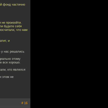
ый фонд частично
 не произойти.
ли будете себя
посчитали, что нам
атит, и
о у нас решались
циально этому
ле все хорошо.
гали, кто являлся
и этом не
# 16