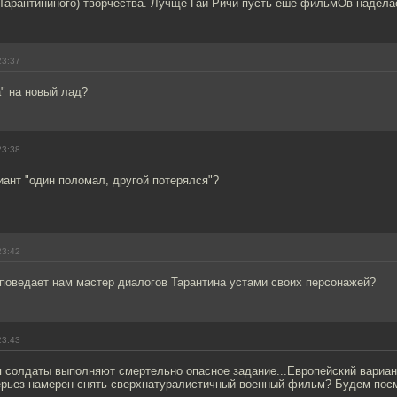
Тарантининого) творчества. Лучще Гай Ричи пусть ешё фильмОв наделае
23:37
" на новый лад?
23:38
ант "один поломал, другой потерялся"?
23:42
 поведает нам мастер диалогов Тарантина устами своих персонажей?
23:43
солдаты выполняют смертельно опасное задание...Европейский вариан
ерьез намерен снять сверхнатуралистичный военный фильм? Будем пос