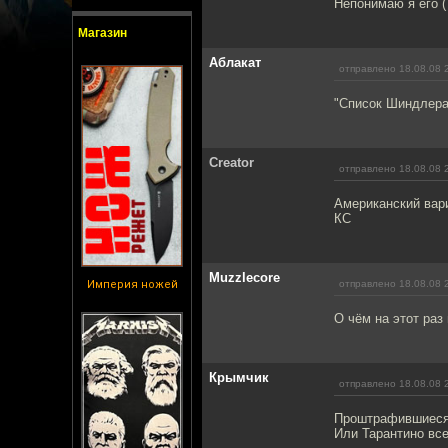
Непонимаю я его (
Магазин
Аблакат
отправлено 18.08.08 
"Список Шиндлера
Creator
отправлено 18.08.08 
Американский вари
КС
Muzzlecore
Империя ножей
отправлено 18.08.08 
О чём на этот раз
Крымчик
отправлено 18.08.08 
Проштрафившиеся 
Или Тарантино вс