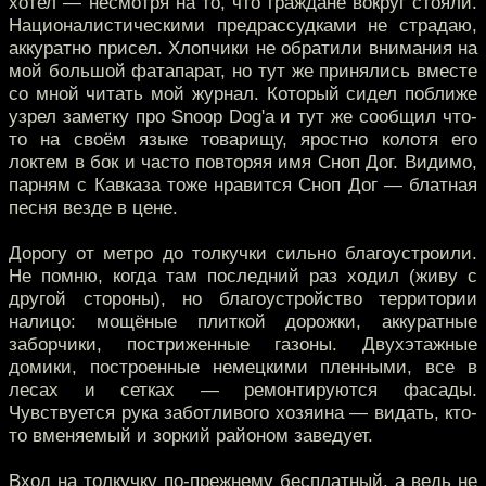
хотел — несмотря на то, что граждане вокруг стояли.
Националистическими предрассудками не страдаю,
аккуратно присел. Хлопчики не обратили внимания на
мой большой фатапарат, но тут же принялись вместе
со мной читать мой журнал. Который сидел поближе
узрел заметку про Snoop Dog'a и тут же сообщил что-
то на своём языке товарищу, яростно колотя его
локтем в бок и часто повторяя имя Сноп Дог. Видимо,
парням с Кавказа тоже нравится Сноп Дог — блатная
песня везде в цене.
Дорогу от метро до толкучки сильно благоустроили.
Не помню, когда там последний раз ходил (живу с
другой стороны), но благоустройство территории
налицо: мощёные плиткой дорожки, аккуратные
заборчики, постриженные газоны. Двухэтажные
домики, построенные немецкими пленными, все в
лесах и сетках — ремонтируются фасады.
Чувствуется рука заботливого хозяина — видать, кто-
то вменяемый и зоркий районом заведует.
Вход на толкучку по-прежнему бесплатный, а ведь не