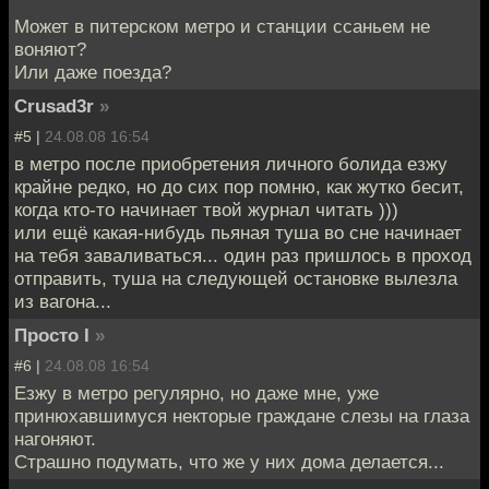
Может в питерском метро и станции ссаньем не
воняют?
Или даже поезда?
Crusad3r
»
#5 |
24.08.08 16:54
в метро после приобретения личного болида езжу
крайне редко, но до сих пор помню, как жутко бесит,
когда кто-то начинает твой журнал читать )))
или ещё какая-нибудь пьяная туша во сне начинает
на тебя заваливаться... один раз пришлось в проход
отправить, туша на следующей остановке вылезла
из вагона...
Просто I
»
#6 |
24.08.08 16:54
Езжу в метро регулярно, но даже мне, уже
принюхавшимуся некторые граждане слезы на глаза
нагоняют.
Страшно подумать, что же у них дома делается...