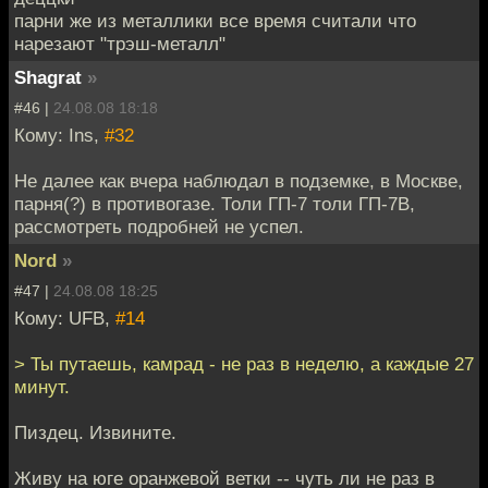
парни же из металлики все время считали что
нарезают "трэш-металл"
Shagrat
»
#46 |
24.08.08 18:18
Кому: Ins,
#32
Не далее как вчера наблюдал в подземке, в Москве,
парня(?) в противогазе. Толи ГП-7 толи ГП-7В,
рассмотреть подробней не успел.
Nord
»
#47 |
24.08.08 18:25
Кому: UFB,
#14
> Ты путаешь, камрад - не раз в неделю, а каждые 27
минут.
Пиздец. Извините.
Живу на юге оранжевой ветки -- чуть ли не раз в