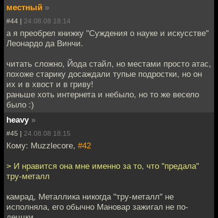
местный
»
#44 |
24.08.08 18:14
а я преобрел книжку "Суждения о науке и искусстве"
Леонардо да Винчи.
читать сложно, Йода стайл, но местами просто атас,
похоже старику досаждали тупые подростки, но он
их и в хвост и в гриву!
раньше хоть интернета и небыло, но то же весело
было :)
heavy
»
#45 |
24.08.08 18:15
Кому: Muzzlecore,
#42
> И нравится она мне именно за то, что "предала"
тру-металл
камрад, Металлика никогда "тру-металл" не
исполняла, его обычно Мановар зажигал не по-
деццки