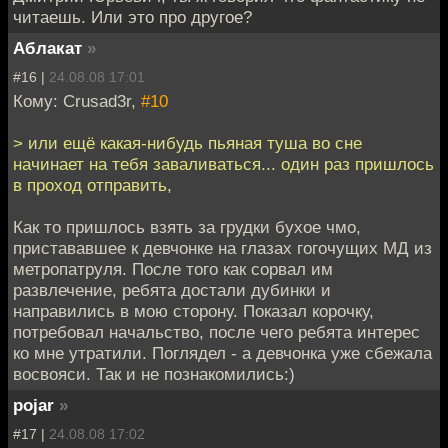
читаешь. Или это про другое?
Аблакат
»
#16 |
24.08.08 17:01
Кому: Crusad3r,
#10
> или ещё какая-нибудь пьяная туша во сне
начинает на тебя заваливаться... один раз пришлось
в проход отправить,
Как то пришлось взять за грудки бухое чмо,
пристававшее к девчонке на глазах гогочущих МД из
метропатруля. После того как сорвал им
развлечение, ребята достали дубинки и
направились в мою сторону. Показал корочку,
потребовал начальство, после чего ребята интерес
ко мне утратили. Поглядел - а девчонка уже сбежала
восвояси. Так и не познакомились:)
pojar
»
#17 |
24.08.08 17:02