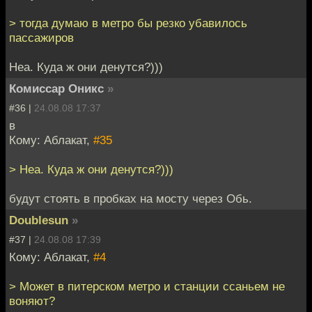
> тогда думаю в метро бы резко убавилось
пассажиров
Неа. Куда ж они денутся?)))
Комиссар Оникс
»
#36 |
24.08.08 17:37
в
Кому: Аблакат,
#35
> Неа. Куда ж они денутся?)))
будут стоять в пробках на мосту через Обь.
Doublesun
»
#37 |
24.08.08 17:39
Кому: Аблакат,
#4
> Может в питерском метро и станции ссаньем не
воняют?