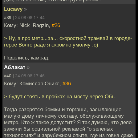
Lucawy
»
#39 |
24.08.08 17:44
Кому: Nick_Ragzin,
#26
> Ну, а про метр...ээ... скоростной трамвай в городе-
герое Волгограде я скромно умолчу :о)
Поделись, камрад.
Аблакат
»
#40 |
24.08.08 17:46
Кому: Комиссар Оникс,
#36
> будут стоять в пробках на мосту через Обь.
Тогда разорятся бомжи и торгаши, засылающие
малую дому личному составу, обслуживающему
метро. Кто ж такое допустит? Я так думаю, что дело
замяли бы социальной рекламой "о зеленых
технологиях" и зарубежном опыте, где из говна даже