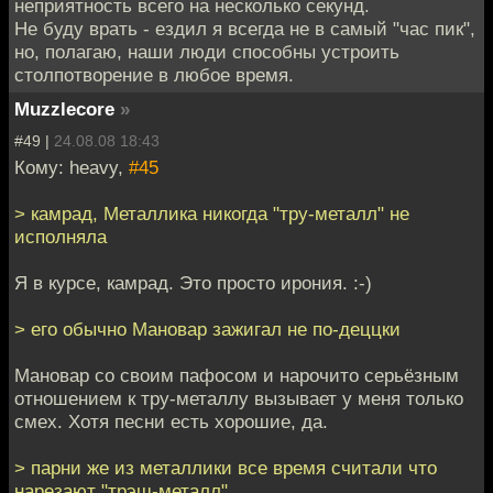
неприятность всего на несколько секунд.
Не буду врать - ездил я всегда не в самый "час пик",
но, полагаю, наши люди способны устроить
столпотворение в любое время.
Muzzlecore
»
#49 |
24.08.08 18:43
Кому: heavy,
#45
> камрад, Металлика никогда "тру-металл" не
исполняла
Я в курсе, камрад. Это просто ирония. :-)
> его обычно Мановар зажигал не по-деццки
Мановар со своим пафосом и нарочито серьёзным
отношением к тру-металлу вызывает у меня только
смех. Хотя песни есть хорошие, да.
> парни же из металлики все время считали что
нарезают "трэш-металл"