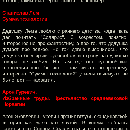
козлов, каким был герой книжки "Парфюмер".
Станислав Лем
Сумма технологии
Дедушку Лема люблю с раннего детства, когда папа
дал почитать "Солярис". С возрастом, понятно,
интереснее не про фантастику, а про то, что дедушка
думает про всякое. Не так давно выяснилось, что
дедушка был ярым русофобом и страну нашу, мягко
говоря, не любил. Но там где нет русофобских
откровений про Россию — там читать по-прежнему
интересно. "Суммы технологий" у меня почему-то не
было, вот — нахватил.
Арон Гуревич.
Избранные труды. Крестьянство средневековой
Норвегии
Арон Яковлевич Гуревич проник вглубь скандинавской
истории как мало кто другой. В книжке собраны
заметки про Снорри Стурлусона и его отношении к