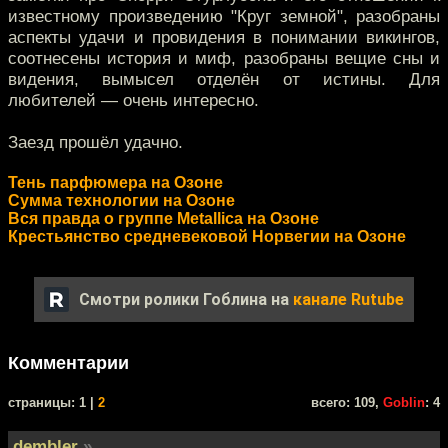
известному произведению "Круг земной", разобраны
аспекты удачи и провидения в понимании викингов,
соотнесены история и миф, разобраны вещие сны и
видения, вымысел отделён от истины. Для
любителей — очень интересно.
Заезд прошёл удачно.
Тень парфюмера на Озоне
Сумма технологии на Озоне
Вся правда о группе Мetallica на Озоне
Крестьянство средневековой Норвегии на Озоне
Смотри ролики Гоблина на
канале Rutube
Комментарии
cтраницы: 1 |
2
всего: 109,
Goblin
: 4
dembler
»