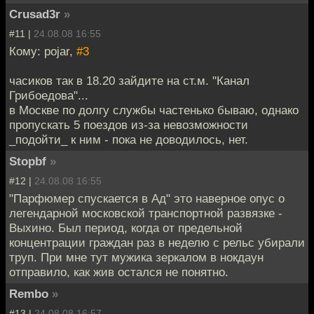
Crusad3r
»
#11 |
24.08.08 16:55
Кому: pojar,
#3
часиков так в 18.20 зайдите на ст.м. "Канал
Грибоедова"...
в Москве по долгу службы частенько бываю, однако
пропускать 5 поездов из-за невозможности
_подойти_ к ним - пока не доводилось, нет.
Stopbf
»
#12 |
24.08.08 16:55
"Парфюмер спускается в Ад" это наверное опус о
легендарной московской транспортной развязке -
Выхино. Был период, когда от предельной
концентрации граждан раз в неделю с рельс убирали
труп. При мне тут мужика зеркалом в нокдаун
отправило, как жив остался не понятно.
Rembo
»
#13 |
24.08.08 16:57