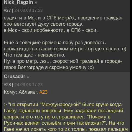
Nick_Ragzin
»
#27 |
24.08.08 17:23
ездил и в Мск и в СПб метрАх, поведение граждан
соответствует духу своего города.
в Мск - свои исобенности, в СПб - свои.
Ещё в совецкие времена пару раз довелось
прокатиццо на ташкентском метро - вроде сносно :о)
Что там щас - неизвестно.
Ну, а про метр...ээ... скоростной трамвай в городе-
герое Волгограде я скромно умолчу :о)
Crusad3r
»
#28 |
24.08.08 17:23
Кому: Аблакат,
#23
> "на открытии "Международной" было круче когда
Гаеву задавали вопросы. Ему задавали последний
вопрос и кто-то у него спрашивает: "Почему в
Русичах воняет ссаньём и они так визжат?". На что
Гаев начал искать кого то из толпы, показал пальцем