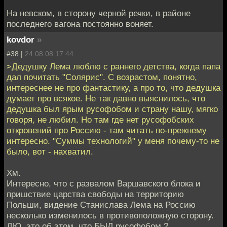
На невском, в сторону черной речки, в районе
последнего вагона постоянно воняет.
kovdor
»
#38 |
24.08.08 17:44
>Дедушку Лема люблю с раннего детства, когда папа
дал почитать "Солярис". С возрастом, понятно,
интереснее не про фантастику, а про то, что дедушка
думает про всякое. Не так давно выяснилось, что
дедушка был ярым русофобом и страну нашу, мягко
говоря, не любил. Но там где нет русофобских
откровений про Россию - там читать по-прежнему
интересно. "Суммы технологий" у меня почему-то не
было, вот - нахватил.
Хм.
Интересно, что с развалом Варшавского блока и
пришствие царства свободы на территорию
Польши, видение Станислава Лема на Россию
несколько изменилось в противоположную сторону.
ДЮ, это об этом, что БЫЛ русофобом ?