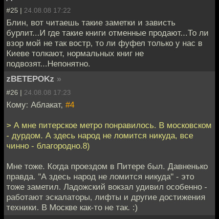
#25 |
24.08.08 17:22
Блин, вот читаешь такие заметки и зависть
бурлит...И где такие книги отменные продают...То ли
взор мой не так востр, то ли фуфел только у нас в
Киеве толкают, нормальных книг не
подвозят...Непонятно.
zBETEPOKz
»
#26 |
24.08.08 17:23
Кому: Аблакат,
#4
> А мне питерское метро понравилось. В московском
- дурдом. А здесь народ не ломится никуда, все
чинно - благородно.8)
Мне тоже. Когда проездом в Питере был. Давненько
правда. "А здесь народ не ломится никуда" - это
тоже заметил. Ладожский вокзал удивил особенно -
работают эскалаторы, лифты и другие достижения
техники. В Москве как-то не так. :)