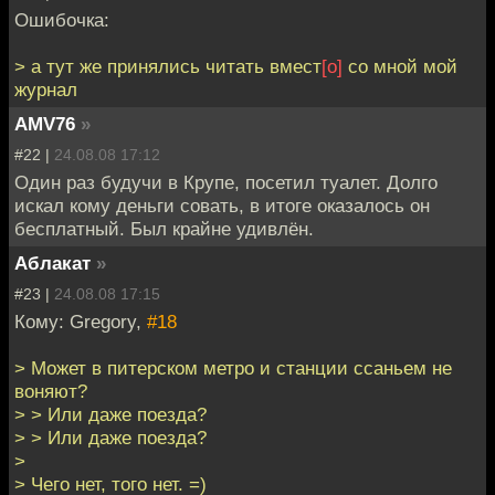
Ошибочка:
> а тут же принялись читать вмест
[о]
со мной мой
журнал
AMV76
»
#22 |
24.08.08 17:12
Один раз будучи в Крупе, посетил туалет. Долго
искал кому деньги совать, в итоге оказалось он
бесплатный. Был крайне удивлён.
Аблакат
»
#23 |
24.08.08 17:15
Кому: Gregory,
#18
> Может в питерском метро и станции ссаньем не
воняют?
> > Или даже поезда?
> > Или даже поезда?
>
> Чего нет, того нет. =)