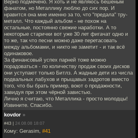
Верно подмечено. Я хоть и не являюсь бешеным
фанатом, но Металлику люблю до сих пор. И
нравится она мне именно за то, что "предала" тру-
металл. Что каждый альбом - не похож на
остальные, постоянно свежие наработки. А то
некоторые старички вот уже 30 лет фигачат одно и
то же, так что песни можно даже перетасовать
между альбомами, и никто не заметит - и так всё
одинаковое.
За финансовый успех парней тоже можно
порадоваться - по количеству продаж своих дисков
они уступают только Битлз. А жадные дети из числа
подвальных лабухов и прыщавых задротов вместо
того, что бы брать пример, воют о продажности,
завидуя при этом чёрной завистью.
Лично я считаю, что Металлика - просто молодцы!
Извините. Спасибо.
kovdor
»
#43 |
24.08.08 18:07
Кому: Gerasim,
#41