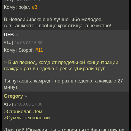
Кому: pojar,
#3
В Новосибирске ещё лучше, ибо молодое.
А в Ташкенте - вообще красотища, а не метро!
UFB
»
#14 |
24.08.08 16:58
Кому: Stopbf,
#11
> Был период, когда от предельной концентрации
граждан раз в неделю с рельс убирали труп.
Ты путаешь, камрад - не раз в неделю, а каждые 27
минут.
Gregory
»
#15 |
24.08.08 17:00
>Станислав Лем
>Сумма технологии
Дмитрий Юрьевич, ты ж говорил что фантастику не