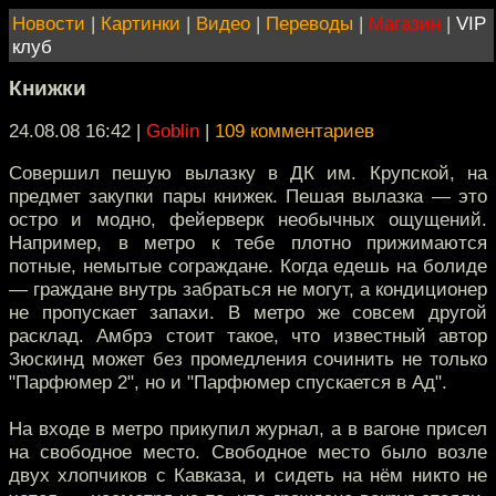
Новости
|
Картинки
|
Видео
|
Переводы
|
Магазин
|
VIP
клуб
Книжки
24.08.08 16:42
|
Goblin
|
109 комментариев
Совершил пешую вылазку в ДК им. Крупской, на
предмет закупки пары книжек. Пешая вылазка — это
остро и модно, фейерверк необычных ощущений.
Например, в метро к тебе плотно прижимаются
потные, немытые сограждане. Когда едешь на болиде
— граждане внутрь забраться не могут, а кондиционер
не пропускает запахи. В метро же совсем другой
расклад. Амбрэ стоит такое, что известный автор
Зюскинд может без промедления сочинить не только
"Парфюмер 2", но и "Парфюмер спускается в Ад".
На входе в метро прикупил журнал, а в вагоне присел
на свободное место. Свободное место было возле
двух хлопчиков с Кавказа, и сидеть на нём никто не