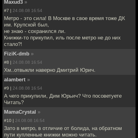
Maxud3
»
#7 |
24.08.08 16:54
Метро - это сила! В Москве в свое время тоже ДК
им. Крупской был,
не знаю - сохранился ли.
Книжки-то прикупил, иль после метро не до них
стало?!
FiziK-dmb
»
#8 |
24.08.08 16:54
Хм..отвыкли наверно Дмитрий Юрич.
alambert
»
#9 |
24.08.08 16:54
А чего прикупили, Дим Юрьич? Что посоветуете
Читать?
MamaCrystal
»
#10 |
24.08.08 16:54
Зато в метро, в отличие от болида, на обратном
пути купленные книжки можно читать.