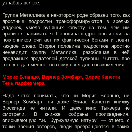
узнаёшь всякое.
Группа Металлика в некотором роде образец того, как
яростные подростки трансформируются в зрелых
дяденек, умело рубящих капусту на том, чем им
нравится заниматься. Половина подростков из числа
поклонников считает их фактически богами и ловит
каждое слово. Вторая половина подростков яростно
ненавидит группу Металлика, разоблачая в ней
продажных предателей детской тупизны. Читать про
это всегда смешно, поэтому взял для ознакомления.
Морис Бланшо, Вернер Зомбарт, Элиас Канетти
Тень парфюмера
Надо чётко понимать, что ни Морис Бланшо, ни
Вернер Зомбарт, ни даже Элиас Канетти книжку
Зюскинда не читали. И даже кино Тыквера не
смотрели. В книжке собраны произведения,
описывающую т.н. "буржуазную натуру" — отчего, с
точки зрения авторов, люди превращаются в таких