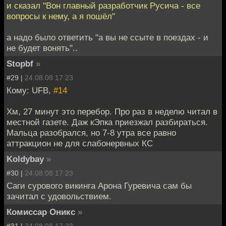
и сказал "Вон главный разработчик Русича - все
вопросы к нему, а я пошёл"
а надо было ответить "а вы не ссыте в поездах - и
не будет вонять"..
Stopbf
»
#29 |
24.08.08 17:23
Кому: UFB,
#14
Хм, 27 минут это перебор. Про раз в неделю читал в
местной газете. Даж кЭпка приезжал разбираться.
Мальца разобрался, но 7-8 утра все равно
аттракцион не для слабонервных КС
Koldybay
»
#30 |
24.08.08 17:23
Саги сурового викинга Арона Гуревича сам бы
зачитал с удовольствием.
Комиссар Оникс
»