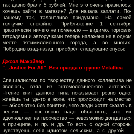
так давно брали 5 рублей. Мне это очень нравилось:
хочешь зайти в магазин? Для начала заплати. По-
нашему так, талантливо придумано. На самой
толкучке спокойно. Приближение 1 сентября
практически ничего не поменяло — видимо, торговля
тетрадями и авторучками теперь налажена не в одном
месте пятимиллионного города, а во многих.
Побродив взад-назад, приобрёл следующие опусы:
Джоэл Макайвер
"...Justice For All". Вся правда о группе Мetallica
Специалистом по творчеству данного коллектива не
являюсь, взял из энтомологического интереса.
Чтение книг данного типа показывает ровно одно:
живёшь ты где-то в жопе, что происходит на местах
— абсолютно без понятия, чего люди хотят сказать в
песнях — постоянно надо объяснять, что их
вдохновляет на творчество — невозможно догадаться
в принципе, и пр. и др. То есть с одной стороны
чувствуешь себя идиотом сельским, а с другой —