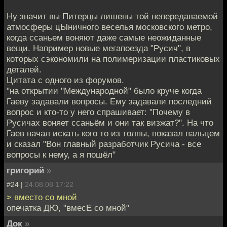
Ну значит вы Питерцы лишены той непередаваемой
атмосферы цЫничного веселья московского метро,
когда ссаньем воняют даже самые неожиданные
вещи. Например новые мегапоезда "Русич", в
которых сэкономили на полимеризации пластиковых
деталей.
Цитата с одного из форумов.
"на открытии "Международной" было круче когда
Гаеву задавали вопросы. Ему задавали последний
вопрос и кто-то у него спрашивает: "Почему в
Русичах воняет ссаньём и они так визжат?". На что
Гаев начал искать кого то из толпы, показал пальцем
и сказал "Вон главный разработчик Русича - все
вопросы к нему, а я пошёл"
григорий
»
#24 |
24.08.08 17:22
> вместо со мной
опечатка ДЮ, "вмесЕ со мной"
Док
»