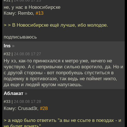
#31 |
24.08.08 17:23
не, у нас в Новосибирске
Кому: Rembo,
#13
> > В Новосибирске ещё лучше, ибо молодое.
подписываюсь
Ins
»
#32 |
24.08.08 17:27
Ну хз, как-то принюхался к метро уже, ничего не
чувствую. А с непривычки сильно воротило, да. Но и
с другой стороны - вот попробуешь спуститься в
подземку в противогазе, так ведь не поймет никто,
да еще и людей кругом напугаешь.
Аблакат
»
#33 |
24.08.08 17:28
Кому: Crusad3r,
#28
> а надо было ответить "а вы не ссыте в поездах - и
не будет вонять"..