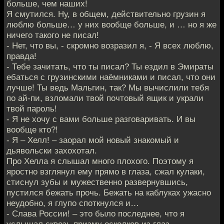
больше, чем наших!
Я смутился. Ну, в общем, действительно грузин я
люблю больше… у них вообще больше, и … но я же
ничего такого не писал!
- Нет, что вы, - скромно возразил я, - Я всех люблю,
правда!
- Тебе зачитать, что ты писал? Ты ездил в Эмираты
ебаться с грузинскими наёмниками и писал, что они
лучше! Ты ведь Мальгин, так? Мы вычислили тебя
по ай-пи, взломали твой почтовый ящик и украли
твой пароль!
- Я не хочу с вами больше разговаривать. И вы
вообще кто?!
- Я – Хелл! – заорал мой новый знакомый и
дьявольски захохотал.
Про Хелла я слышал много плохого. Поэтому я
яростно взглянул ему прямо в глаза, сжал кулаки,
стиснул зубы и мужественно развернувшись,
пустился бежать прочь. Бежать на каблуках ужасно
неудобно, я глупо споткнулся и…
- Слава России! – это было последнее, что я