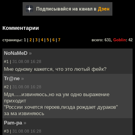
Подписывайся на канал в
Дзен
Комментарии
cтраницы: 1 |
2
|
3
|
4
|
5
|
6
|
7
всего: 631,
Goblin
: 42
NoNaMeD
»
#1 |
31.08.08 16:28
Мне одному кажется, что это лютый фейк?
Tr@ne
»
#2 |
31.08.08 16:28
Мдя.....извиняюсь,но на ум одно выражение
приходит
"России хочется героев,пизда рождает дураков"
за ма извиняюсь
Pam-pa
»
#3 |
31.08.08 16:28