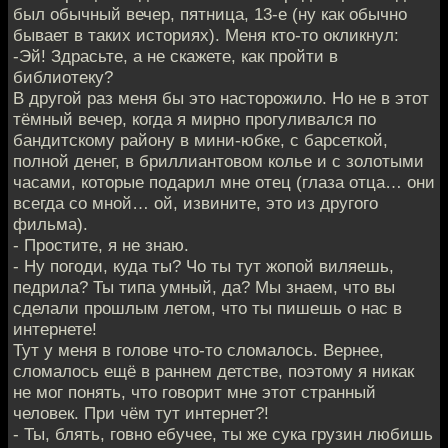
был обычный вечер, пятница, 13-е (ну как обычно
бывает в таких историях). Меня кто-то окликнул:
-Эй! Здрасьте, а не скажете, как пройти в
библиотеку?
В другой раз меня бы это насторожило. Но не в этот
тёмный вечер, когда я мирно прогуливался по
бандитскому району в мини-юбке, с барсеткой,
полной денег, в бриллиантовом колье и с золотыми
часами, которые подарил мне отец (глаза отца… они
всегда со мной… ой, извините, это из другого
фильма).
- Простите, я не знаю.
- Ну погоди, куда ты? Чо ты тут жопой виляешь,
педрила? Ты типа умный, да? Мы знаем, что вы
сделали прошлым летом, что ты пишешь о нас в
интернете!
Тут у меня в голове что-то сломалось. Вернее,
сломалось ещё в раннем детстве, поэтому я никак
не мог понять, что говорит мне этот странный
человек. При чём тут интернет?!
- Ты, блять, говно ебучее, ты же сука грузин любишь