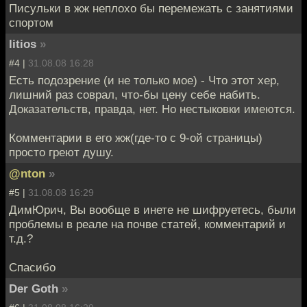
Писульки в жж неплохо бы перемежать с занятиями
спортом
litios
»
#4 |
31.08.08 16:28
Есть подозрение (и не только мое) - Что этот хер,
лишний раз соврал, что-бы цену себе набить.
Доказательств, правда, нет. Но нестыковки имеются.
Комментарии в его жж(где-то с 9-ой страницы)
просто греют душу.
@nton
»
#5 |
31.08.08 16:29
ДимЮрич, Вы вообще в инете не шифруетесь, были
проблемы в реале на почве статей, комментарий и
т.д.?
Спасибо
Der Goth
»