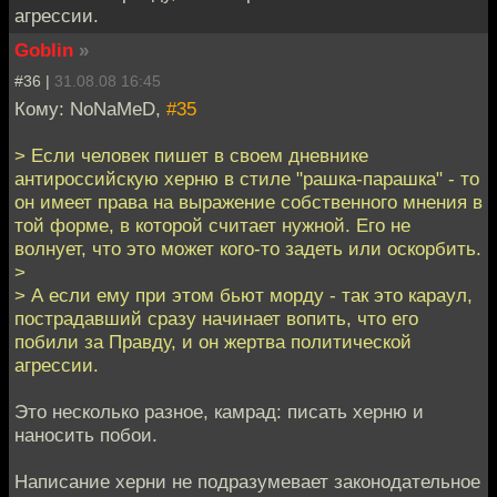
агрессии.
Goblin
»
#36 |
31.08.08 16:45
Кому: NoNaMeD,
#35
> Если человек пишет в своем дневнике
антироссийскую херню в стиле "рашка-парашка" - то
он имеет права на выражение собственного мнения в
той форме, в которой считает нужной. Его не
волнует, что это может кого-то задеть или оскорбить.
>
> А если ему при этом бьют морду - так это караул,
пострадавший сразу начинает вопить, что его
побили за Правду, и он жертва политической
агрессии.
Это несколько разное, камрад: писать херню и
наносить побои.
Написание херни не подразумевает законодательное