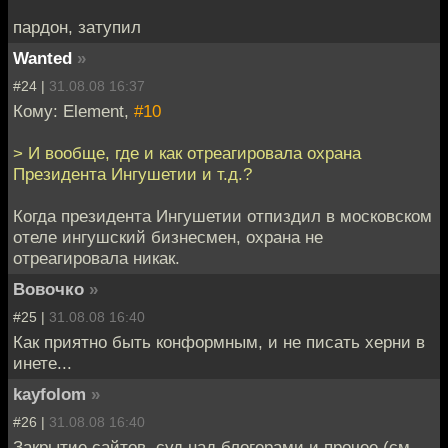
пардон, затупил
Wanted
»
#24 |
31.08.08 16:37
Кому: Element,
#10
> И вообще, где и как отреагировала охрана
Президента Ингушетии и т.д.?
Когда президента Ингушетии отпиздил в московском
отеле ингушский бизнесмен, охрана не
отреагировала никак.
Вовочко
»
#25 |
31.08.08 16:40
Как приятно быть конформным, и не писать херни в
инете...
kayfolom
»
#26 |
31.08.08 16:40
Закрытие сайтов, суд над блогерами и прочее (см.