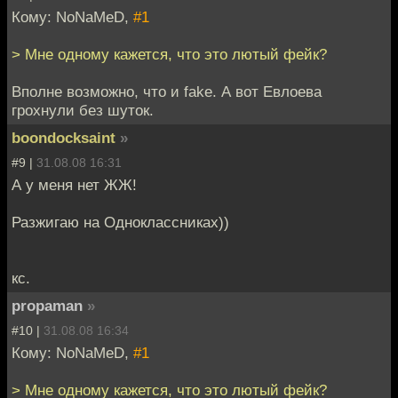
Кому: NoNaMeD,
#1
> Мне одному кажется, что это лютый фейк?
Вполне возможно, что и fake. А вот Евлоева
грохнули без шуток.
boondocksaint
»
#9 |
31.08.08 16:31
А у меня нет ЖЖ!
Разжигаю на Одноклассниках))
кс.
propaman
»
#10 |
31.08.08 16:34
Кому: NoNaMeD,
#1
> Мне одному кажется, что это лютый фейк?