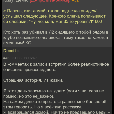
Кому: Денис
[до-пролива-ближе]
,
#31
> Парень, идя домой, около подъезда увидел/
услышал следующее. Кое-кого слегка попинывают
со словами: "Ну, че, мля, маг 35-го уровня?!" 600
Кто хоть раз убивал в Л2 сидящего с тобой рядом в
клубе незнакомого человека - тому такое не кажется
смешным! КС
Deceit
»
#43 |
31.08.08 16:47
В комментах к записи встретил более реалистичное
описание произошедшего:
Страшная история. Из жизни.
Я этот день запомню на_долго (хотя я ни_хера не
помню, но это не_важно).
На самом деле это просто страшно, мне больно об
этом говорить. Но я всё-таки расскажу.
Я возвращался домой. Ничто не предвещало беды –