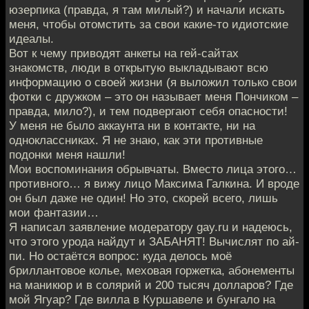
юзерпика (правда, я там милый?) и начали искать
меня, чтобы отомстить за свои какие-то идиотские
идеалы.
Вот к чему приводят анкеты на гей-сайтах
знакомств, люди в открытую выкладывают всю
информацию о своей жизни (я выложил только свои
фотки с дружком – это он называет меня Пончиком –
правда, мило?), и тем подвергают себя опасности!
У меня не было аккаунта ни в контакте, ни на
одноклассниках. Я не знаю, как эти противные
подонки меня нашли!
Мои воспоминания обрывчаты. Вместо лица этого…
противного… я вижу лицо Максима Галкина. И вроде
он был даже не один! Но это, скорей всего, лишь
мои фантазии…
Я написал заявление модератору gay.ru и надеюсь,
что этого урода найдут и ЗАБАНЯТ! Вычислят по ай-
пи. Но остаётся вопрос: куда делось моё
бриллантовое колье, меховая горжетка, абонементы
на маникюр и в солярий и 200 тысяч долларов? Где
мой Ягуар? Где вилла в Куршавеле и бунгало на