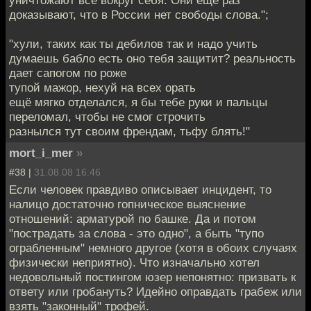
уничтожают все вокруг себя. Они еще раз
доказывают, что в России нет свободы слова.";
"хули, таких как ты дебилов так и надо учить
думаешь бабло есть оно тебя защитит? реальность
дает сапогом по роже
тупой мажор, нехуй на всех орать
ещё мягко отделался, я бы тебе руки и пальцы
переломал, чтобы не смог строчить
разнылся тут своим френдам, тьфу блять!"
mort_i_mer
»
#38 |
31.08.08 16:46
Если человек правдиво описывает инцидент, то
налицо достаточно гопническое выяснение
отношений: арматурой по башке. Да и потом
"пострадать за слова - это одно", а быть "тупо
ограбленным" немного другое (хотя в обоих случаях
физически неприятно). Что изначально хотел
недовольный постингом юзер непонятно: призвать к
ответу или гробануть? Идейно оправдать грабеж или
взять "законный" трофей.