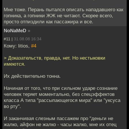
Мне тоже. Перань пытался описать нападавшего как
гопника, а гопники ЖЖ не читают. Скорее всего,
просто отпиздили как пассажира и все.
NoNaMeD
»
#11 |
31.08.08 16:34
Кому: litios,
#4
> Доказательств, правда, нет. Но нестыковки
имеются.
Их действительно тонна.
Начиная от того, что при сильном ударе сознание
человек теряет моментально, без спецэффектов
класса А типа "рассыпающегося мира" или "уксуса
во рту".
И заканчивая слезным пассажем про "деньги не
жалко, айфон не жалко - часы жалко, мне их отец