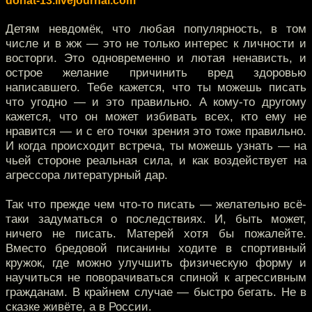
donat-13.livejournal.com
Детям невдомёк, что любая популярность, в том
числе и в жж — это не только интерес к личности и
восторги. Это одновременно и лютая ненависть, и
острое желание причинить вред здоровью
написавшего. Тебе кажется, что ты можешь писать
что угодно — и это правильно. А кому-то другому
кажется, что он может избивать всех, кто ему не
нравится — и с его точки зрения это тоже правильно.
И когда происходит встреча, ты можешь узнать — на
чьей стороне реальная сила, и как воздействует на
агрессора литературный дар.
Так что прежде чем что-то писать — желательно всё-
таки задуматься о последствиях. И, быть может,
ничего не писать. Матерей хотя бы пожалейте.
Вместо бредовой писанины ходите в спортивный
кружок, где можно улучшить физическую форму и
научиться не поворачиваться спиной к агрессивным
гражданам. В крайнем случае — быстро бегать. Не в
сказке живёте, а в России.