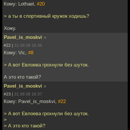
Кому: Lothael,
#20
> а ты в спортивный кружок ходишь?
Хожу.
Pavel_is_moskvi
»
#22 |
31.08.08 16:36
Кому: Vic,
#8
> А вот Евлоева грохнули без шуток.
А это кто такой?
Pavel_is_moskvi
»
#23 |
31.08.08 16:37
Кому: Pavel_is_moskvi,
#22
> А вот Евлоева грохнули без шуток.
>
> А это кто такой?