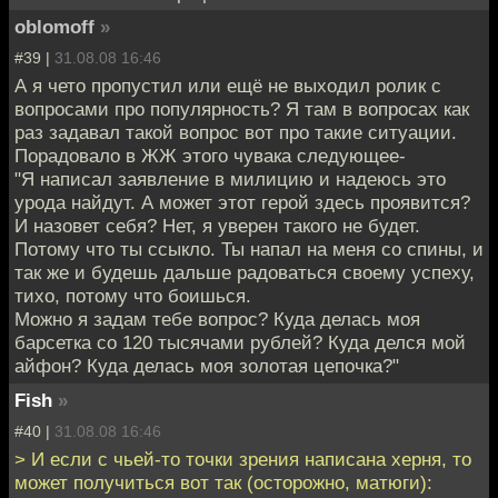
oblomoff
»
#39 |
31.08.08 16:46
А я чето пропустил или ещё не выходил ролик с
вопросами про популярность? Я там в вопросах как
раз задавал такой вопрос вот про такие ситуации.
Порадовало в ЖЖ этого чувака следующее-
"Я написал заявление в милицию и надеюсь это
урода найдут. А может этот герой здесь проявится?
И назовет себя? Нет, я уверен такого не будет.
Потому что ты ссыкло. Ты напал на меня со спины, и
так же и будешь дальше радоваться своему успеху,
тихо, потому что боишься.
Можно я задам тебе вопрос? Куда делась моя
барсетка со 120 тысячами рублей? Куда делся мой
айфон? Куда делась моя золотая цепочка?"
Fish
»
#40 |
31.08.08 16:46
> И если с чьей-то точки зрения написана херня, то
может получиться вот так (осторожно, матюги):