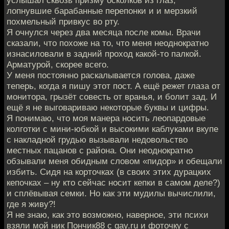
услышал сквозь призму осколков из глаз,
лопнувшие барабанные перепонки и и мерзкий
похмельный привкус во рту.
Я очнулся через два месяца после комы. Врачи
сказали, что похоже на то, что меня неоднократно
изнасиловали в задний проход какой-то палкой.
Арматурой, скорее всего.
У меня постоянно раскалывается голова, даже
теперь, когда я пишу этот пост. А ещё режет глаза от
монитора, грызёт совесть от вранья, и болит зад. И
ещё я не выговариваю некоторые буквы и цифры.
Я понимаю, что моя манера носить леопардовые
колготки с мини-юбкой и высокими каблуками вкупе
с накладной грудью вызывали недовольство
местных пацанов с района. Они неоднократно
обзывали меня обидным словом «пидор» и обещали
избить. Сидя на корточках (в своих этих дурацких
кепочках – ну кто сейчас носит кепки в самом деле?)
и сплёвывая семки. Но как эти мудилы вычислили,
где я живу?!
Я не знаю, как это возможно, наверное, эти психи
взяли мой ник Пончик88 с gay.ru и фоточку с