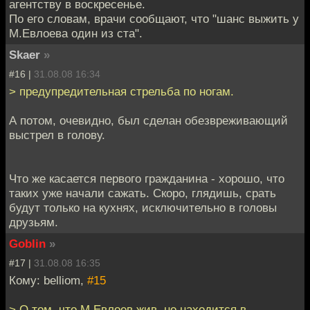
агентству в воскресенье.
По его словам, врачи сообщают, что "шанс выжить у
М.Евлоева один из ста".
Skaer
»
#16 |
31.08.08 16:34
> предупредительная стрельба по ногам.
А потом, очевидно, был сделан обезвреживающий
выстрел в голову.
Что же касается первого гражданина - хорошо, что
таких уже начали сажать. Скоро, глядишь, срать
будут только на кухнях, исключительно в головы
друзьям.
Goblin
»
#17 |
31.08.08 16:35
Кому: belliom,
#15
> О том, что М.Евлоев жив, но находится в