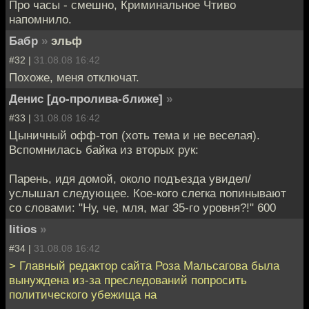
Про часы - смешно, Криминальное Чтиво
напомнило.
Бабр
»
эльф
#32 |
31.08.08 16:42
Похоже, меня отключат.
Денис [до-пролива-ближе]
»
#33 |
31.08.08 16:42
Цыничный офф-топ (хоть тема и не веселая).
Вспомнилась байка из вторых рук:
Парень, идя домой, около подъезда увидел/
услышал следующее. Кое-кого слегка попинывают
со словами: "Ну, че, мля, маг 35-го уровня?!" 600
litios
»
#34 |
31.08.08 16:42
> Главный редактор сайта Роза Мальсагова была
вынуждена из-за преследований попросить
политического убежища на