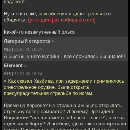
подарил".
Ну и опять же, оскорбления в адрес реального
обидчика,
[уже один раз избившего его]
.
Какой-то незамутненный эльф.
Лагерный староста
»
#12 |
31.08.08 16:34
А был бы у него кулайш - все сложилось бы иначе!!!
Element
»
#13 |
31.08.08 16:34
> Как сказал Хазбиев, при задержании применялось
огнестрельное оружие, была открыта
предупредительная стрельба по ногам.
Прямо на перроне? Не страшно им было открывать
стрельбу возле самолёта? И почему Президент
Ингушетии "летели вместе в бизнес-классе", а не на
отдельном борту? И вообще, где и как отреагировала
охрана Президента Ингушетии и т.д.? Что-то пока