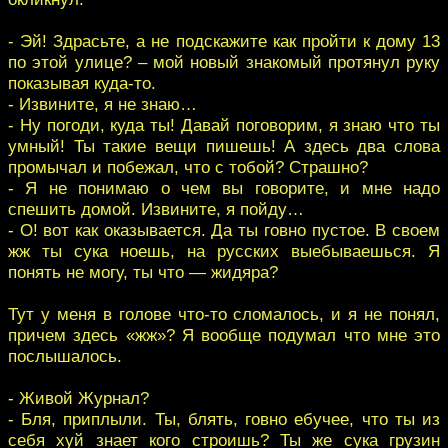
- Эй! Здрасьте, а не подскажите как пройти к дому 13
по этой улице? – мой новый знакомый протянул руку
показывая куда-то.
- Извините, я не знаю…
- Ну погоди, куда ты! Давай поговорим, я знаю что ты
умный! Ты такие вещи пишешь! А здесь два слова
промычал и побежал, что с тобой? Страшно?
- Я не понимаю о чем вы говорите, и мне надо
спешить домой. Извините, я пойду…
- О! вот как оказывается. Да ты говно пустое. В своем
жж ты сука ноешь, на русских выебываешься. Я
понять не могу, ты что — жидяра?
Тут у меня в голове что-то сломалось, и я не понял,
причем здесь «жж»? Я вообще подумал что мне это
послышалось.
- Живой Журнал?
- Бля, приплыли. Ты, блять, говно ебучее, что ты из
себя хуй знает кого строишь? Ты же сука грузин