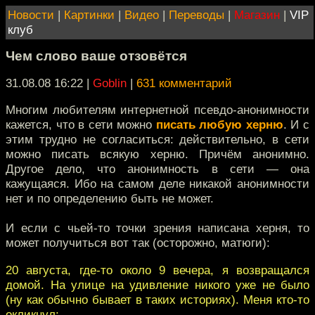
Новости
|
Картинки
|
Видео
|
Переводы
|
Магазин
|
VIP
клуб
Чем слово ваше отзовётся
31.08.08 16:22
|
Goblin
|
631 комментарий
Многим любителям интернетной псевдо-анонимности
кажется, что в сети можно
писать любую херню
. И с
этим трудно не согласиться: действительно, в сети
можно писать всякую херню. Причём анонимно.
Другое дело, что анонимность в сети — она
кажущаяся. Ибо на самом деле никакой анонимности
нет и по определению быть не может.
И если с чьей-то точки зрения написана херня, то
может получиться вот так (осторожно, матюги):
20 августа, где-то около 9 вечера, я возвращался
домой. На улице на удивление никого уже не было
(ну как обычно бывает в таких историях). Меня кто-то
окликнул: