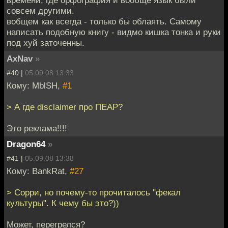
совсем другими.
вобщем как всегда - только бы облаять. Самому
написать подобную книгу - видмо кишка тонка и руки
под хуй заточенны.
AxNav
»
#40 |
05.09.08 13:33
Кому: MblSH,
#1
> А где disclaimer про ПЕАР?
Это реклама!!!!
Dragon64
»
#41 |
05.09.08 13:38
Кому: BankRat,
#27
> Сорри, но почему-то прочиталось "фекал
культуры". К чему бы это?))
Может, перегрелся?