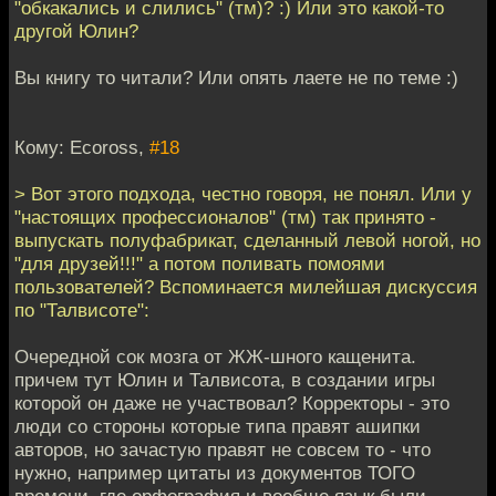
"обкакались и слились" (тм)? :) Или это какой-то
другой Юлин?
Вы книгу то читали? Или опять лаете не по теме :)
Кому: Ecoross,
#18
> Вот этого подхода, честно говоря, не понял. Или у
"настоящих профессионалов" (тм) так принято -
выпускать полуфабрикат, сделанный левой ногой, но
"для друзей!!!" а потом поливать помоями
пользователей? Вспоминается милейшая дискуссия
по "Талвисоте":
Очередной сок мозга от ЖЖ-шного кащенита.
причем тут Юлин и Талвисота, в создании игры
которой он даже не участвовал? Корректоры - это
люди со стороны которые типа правят ашипки
авторов, но зачастую правят не совсем то - что
нужно, например цитаты из документов ТОГО
времени, где орфография и вообще язык были