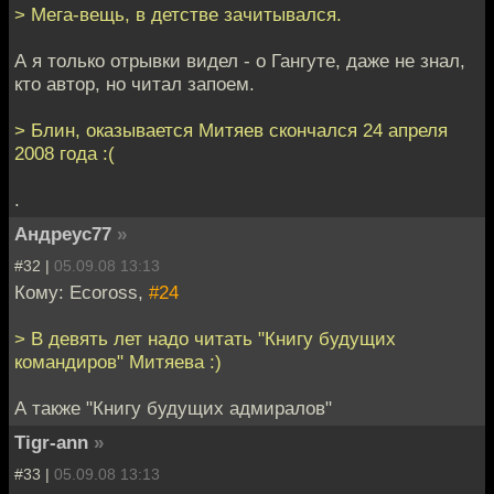
> Мега-вещь, в детстве зачитывался.
А я только отрывки видел - о Гангуте, даже не знал,
кто автор, но читал запоем.
> Блин, оказывается Митяев скончался 24 апреля
2008 года :(
.
Андреус77
»
#32 |
05.09.08 13:13
Кому: Ecoross,
#24
> В девять лет надо читать "Книгу будущих
командиров" Митяева :)
А также "Книгу будущих адмиралов"
Tigr-ann
»
#33 |
05.09.08 13:13