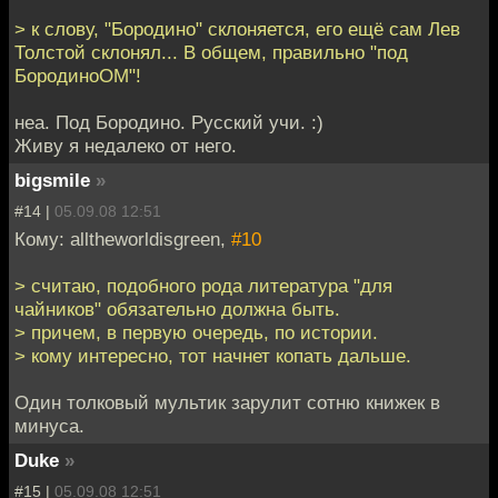
> к слову, "Бородино" склоняется, его ещё сам Лев
Толстой склонял... В общем, правильно "под
БородиноОМ"!
неа. Под Бородино. Русский учи. :)
Живу я недалеко от него.
bigsmile
»
#14 |
05.09.08 12:51
Кому: alltheworldisgreen,
#10
> считаю, подобного рода литература "для
чайников" обязательно должна быть.
> причем, в первую очередь, по истории.
> кому интересно, тот начнет копать дальше.
Один толковый мультик зарулит сотню книжек в
минуса.
Duke
»
#15 |
05.09.08 12:51