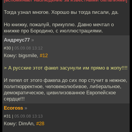
Тогда узнал многое. Хорошо вы тогда писали, да.
Но книжку, пожалуй, прикуплю. Давно мечтал о
книжке про Бородино, с июллюстрациями.
Андреус77
»
#30 |
05.09.08 13:12
Кому: bigsmile,
#12
> А русские этот факел засунули им прямо в жопу!!!!
И пепел от этого факела до сих пор стучит в нежное,
политкорректное, человеколюбивое, либеральное,
демократическое, цивилизованное Европейское
сердце!!!
Ecoross
»
#31 |
05.09.08 13:13
Кому: DimAn,
#28