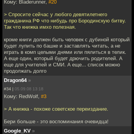
Кому: Bladerunner,
#20
> Спросите сейчас у любого девятилетнего
гражданина РФ что нибудь про Бородинскую битву.
Так что книжка имхо полезная.
кроме книги должен быть человек с дубиной который
будет лупить по башке и заставлять читать, а не
играть в комп целыми днями или пялиться в телик.
А еще один, который будет дрючить родителей. А
еще для учителей и СМИ. А еще... список можно
продолжать долго
Dragon64
»
#34 |
05.09.08 13:18
Кому: RedWolf,
#3
> А книжка - похоже советское переиздание.
Бери больше - это воспоминания очевидца!
Google_KV
»