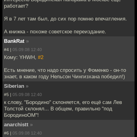
работает?
Я в 7 лет там был, до сих пор помню впечатления.
А книжка - похоже советское переиздание.
BankRat
»
#4 |
05.09.08 12:40
Кому: YHWH,
#2
Есть мнение, что надо спросить у Фоменко - он-то
знает, в каком году Нельсон Чингизхана победил!)
Siberian
»
#5 |
05.09.08 12:40
к слову, "Бородино" склоняется, его ещё сам Лев
Толстой склонял... В общем, правильно "под
БородиноОМ"!
anarchistt
»
#6 |
05.09.08 12:40