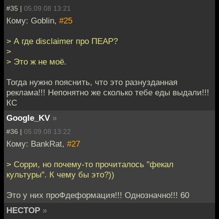
#35 |
05.09.08 13:21
Кому: Goblin,
#25
> А где disclaimer про ПЕАР?
>
> Это ж не моё.
Тогда нужно пояснить, что это разнузданная
реклама!!! Непонятно же сколько тебе еды выдали!!!
КС
Google_KV
»
#36 |
05.09.08 13:22
Кому: BankRat,
#27
> Сорри, но почему-то прочиталось "фекал
культуры". К чему бы это?))
Это у них проФдеформация!!! Однозначно!!! 60
HECTOP
»