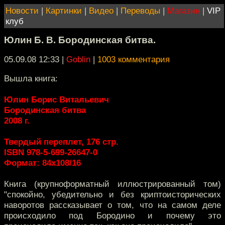
Новости
|
Картинки
|
Видео
|
Переводы
|
Магазин
|
VIP
клуб
Юлин Б. В. Бородинская битва.
05.09.08 12:33
|
Goblin
|
1003 комментария
Вышла книга:
Юлин Борис Витальевич
Бородинская битва
2008 г.
Твердый переплет, 176 стр.
ISBN 978-5-699-26647-0
Формат: 84x108/16
Книга (крупноформатный иллюстрированный том)
"спокойно, убедительно и без криптоисторических
наворотов рассказывает о том, что на самом деле
происходило под Бородино и почему это