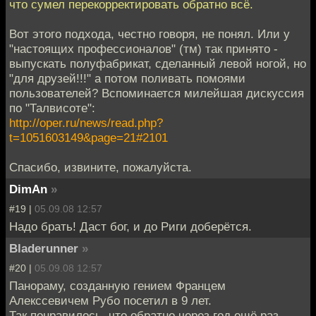
что сумел перекорректировать обратно всё.
Вот этого подхода, честно говоря, не понял. Или у
"настоящих профессионалов" (тм) так принято -
выпускать полуфабрикат, сделанный левой ногой, но
"для друзей!!!" а потом поливать помоями
пользователей? Вспоминается милейшая дискуссия
по "Талвисоте":
http://oper.ru/news/read.php?
t=1051603149&page=21#2101
Спасибо, извините, пожалуйста.
DimAn
»
#19 |
05.09.08 12:57
Надо брать! Даст бог, и до Риги доберётся.
Bladerunner
»
#20 |
05.09.08 12:57
Панораму, созданную гением Францем
Алекссевичем Рубо посетил в 9 лет.
Так понравилось, что обратно через год ещё раз