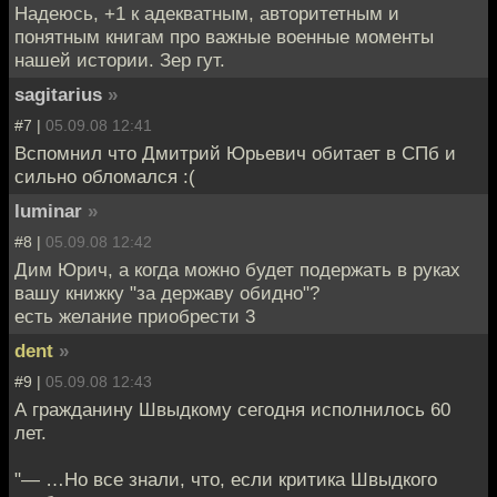
Надеюсь, +1 к адекватным, авторитетным и
понятным книгам про важные военные моменты
нашей истории. Зер гут.
sagitarius
»
#7 |
05.09.08 12:41
Вспомнил что Дмитрий Юрьевич обитает в СПб и
сильно обломался :(
luminar
»
#8 |
05.09.08 12:42
Дим Юрич, а когда можно будет подержать в руках
вашу книжку "за державу обидно"?
есть желание приобрести 3
dent
»
#9 |
05.09.08 12:43
А гражданину Швыдкому сегодня исполнилось 60
лет.
"— …Но все знали, что, если критика Швыдкого