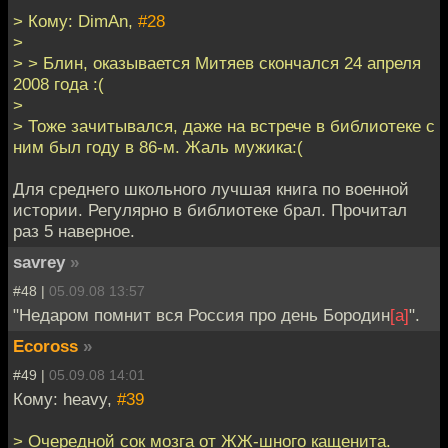
> Кому: DimAn,
#28
>
> > Блин, оказывается Митяев скончался 24 апреля
2008 года :(
>
> Тоже зачитывался, даже на встрече в библиотеке с
ним был году в 86-м. Жаль мужика:(
Для среднего школьного лучшая книга по военной
истории. Регулярно в библиотеке брал. Прочитал
раз 5 наверное.
savrey
»
#48 |
05.09.08 13:57
"Недаром помнит вся Россия про день Бородин
[а]
".
Ecoross
»
#49 |
05.09.08 14:01
Кому: heavy,
#39
> Очередной сок мозга от ЖЖ-шного кащенита.