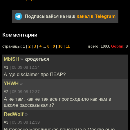
Подписывайся на наш
канал в Telegram
Комментарии
cтраницы: 1 |
2
|
3
|
4
...
8
|
9
|
10
|
11
всего: 1003,
Goblin
: 9
MblSH
»
кродеться
#1 |
05.09.08 12:34
А где disclaimer про ПЕАР?
YHWH
»
#2 |
05.09.08 12:37
А че там, как не так все происходило как нам в
школе рассказывали?
RedWolf
»
#3 |
05.09.08 12:39
Интересно Бородинская панорама в Москве ещё