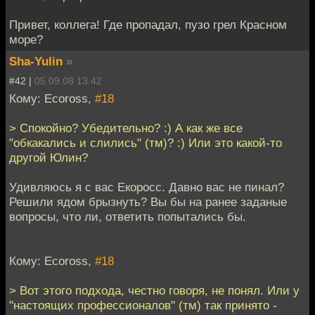
Привет, коллега! Где пропадал, пузо грел Красном
море?
Sha-Yulin
»
#42 |
05.09.08 13:42
Кому: Ecoross,
#18
> Спокойно? Убедительно? :) А как же все
"обкакались и слились" (тм)? :) Или это какой-то
другой Юлин?
Удивляюсь я с вас Екоросс. Давно вас не пинал?
Решили ядом брызнуть? Вы бы на ранее заданые
вопросы, что ли, ответить попытались бы.
Кому: Ecoross,
#18
> Вот этого подхода, честно говоря, не понял. Или у
"настоящих профессионалов" (тм) так принято -