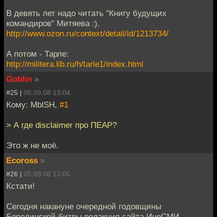
В девять лет надо читать "Книгу будущих
командиров" Митяева :).
http://www.ozon.ru/context/detail/id/1213734/
А потом - Тарле:
http://militera.lib.ru/h/tarle1/index.html
Goblin
»
#25 |
05.09.08 13:04
Кому: MblSH,
#1
> А где disclaimer про ПЕАР?
Это ж не моё.
Ecoross
»
#26 |
05.09.08 13:06
Кстати!
Сегодня накануне очередной годовщины
Бородинской битвы редакция сайта ИноСМИ