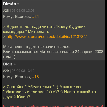
DimAn
»
#28 |
05.09.08 13:08
Кому: Ecoross,
#24
> В девять лет надо читать "Книгу будущих
командиров" Митяева :).
>
http://www.ozon.ru/context/detail/id/1213734/
Мега-вещь, в детстве зачитывался.
Блин, оказывается Митяев скончался 24 апреля 2008
года :(
Digit
»
#29 |
05.09.08 13:12
Кому: Ecoross,
#18
> Спокойно? Убедительно? :) А как же все
"обкакались и слились" (тм)? :) Или это какой-то
другой Юлин?
[вспоминает наблюдение за известными баталиями]